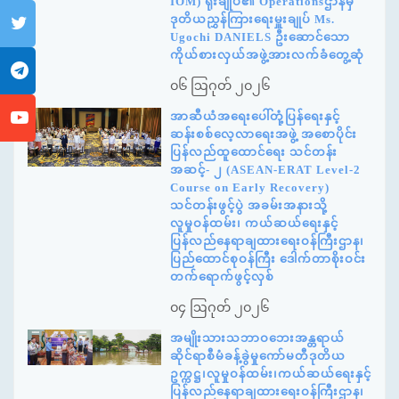
IOM) ရုံးချုပ်၏ Operationsဌာနမှ
ဒုတိယညွှန်ကြားရေးမှူးချုပ် Ms.
Ugochi DANIELS ဦးဆောင်သော
ကိုယ်စားလှယ်အဖွဲ့အားလက်ခံတွေ့ဆုံ
၀၆ ဩဂုတ် ၂၀၂၆
အာဆီယံအရေးပေါ်တုံ့ပြန်ရေးနှင့်
ဆန်းစစ်လေ့လာရေးအဖွဲ့ အစောပိုင်း
ပြန်လည်ထူထောင်ရေး သင်တန်း
အဆင့်- ၂ (ASEAN-ERAT Level-2
Course on Early Recovery)
သင်တန်းဖွင့်ပွဲ အခမ်းအနားသို့
လူမှုဝန်ထမ်း၊ ကယ်ဆယ်ရေးနှင့်
ပြန်လည်နေရာချထားရေးဝန်ကြီးဌာန၊
ပြည်ထောင်စုဝန်ကြီး ဒေါက်တာစိုးဝင်း
တက်ရောက်ဖွင့်လှစ်
၀၄ ဩဂုတ် ၂၀၂၆
အမျိုးသားသဘာဝဘေးအန္တရာယ်
ဆိုင်ရာစီမံခန့်ခွဲမှုကော်မတီဒုတိယ
ဥက္ကဋ္ဌ၊လူမှုဝန်ထမ်း၊ကယ်ဆယ်ရေးနှင့်
ပြန်လည်နေရာချထားရေးဝန်ကြီးဌာန၊