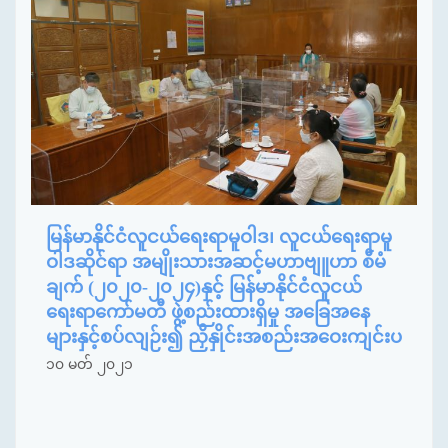
မြန်မာနိုင်ငံလူငယ်ရေးရာမူဝါဒ၊ လူငယ်ရေးရာမူ
ဝါဒဆိုင်ရာ အမျိုးသားအဆင့်မဟာဗျူဟာ စီမံ
ချက် (၂၀၂၀-၂၀၂၄)နှင့် မြန်မာနိုင်ငံလူငယ်
ရေးရာကော်မတီ ဖွဲ့စည်းထားရှိမှု အခြေအနေ
များနှင့်စပ်လျဉ်း၍ ညှိနှိုင်းအစည်းအဝေးကျင်းပ
၁၀ မတ် ၂၀၂၁