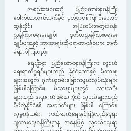
အစည်းအဝေးသို့
ပြည်ထောင်စုဝန်ကြီး
ဒေါက်တာသက်သက်ခိုင်၊
ဒုတိယဝန်ကြီး
ဦးအောင်
ထွန်းခိုင်၊
အမြဲတမ်းအတွင်းဝန်၊
ညွှန်ကြားရေးမှူးချုပ်၊
ဒုတိယညွှန်ကြားရေးမှူး
ချုပ်များနှင့်
ဘာသာရပ်ဆိုင်ရာတာဝန်ခံများ
တက်
ရောက်ကြသည်။
ရှေးဦးစွာ
ပြည်ထောင်စုဝန်ကြီးက
လူငယ်
ရေးရာကိစ္စရပ်များသည်
နိုင်ငံတော်နှင့်
မိသားစု
များအတွက်
ဂုဏ်ယူဝမ်းမြောက်ဖွယ်လုပ်ငန်းများ
ဖြစ်ပါကြောင်း၊
မိသားစုများတွင်
သားသမီး
များသည်
အနာဂတ်ဖြစ်သကဲ့သို့
လူငယ်များသည်
မိမိတို့နိုင်ငံ၏
အနာဂတ်များ
ဖြစ်ပါ
ကြောင်း၊
လူမှုဝန်ထမ်း၊
ကယ်ဆယ်ရေးနှင့်ပြန်လည်နေရာ
ချထားရေးဝန်ကြီးဌာန
အနေဖြင့်
လူငယ်ရေးရာ
ကိစ္စရပ်များကို
တာဝန်ယူဆောင်ရွက်ရတဲ့အတွက်