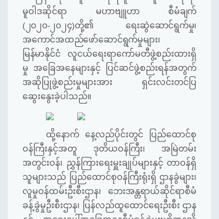
မူဝါဒဆိုင်ရာ
မဟာဗျူဟာ
စီမံချက်
(
၂၀၂၀
-
၂၀၂၄
)
တို့၏
ရေးဆွဲဆောင်ရွက်မှု၊
အကောင်အထည်ဖော်ဆောင်ရွက်မှုများ၊
မြန်မာနိုင်ငံ
လူငယ်ရေးရာကော်မတီဖွဲ့စည်းထားရှိ
မှု
အခြေအနေများနှင့်
ပြင်ဆင်ဖွဲ့စည်းရန်အတွက်
အဆိုပြုဖွဲ့စည်းမှုများအား
ရှင်းလင်းတင်ပြ
ဆွေးနွေးခဲ့ပါသည်။
ထို့နောက်
နေ့လည်ပိုင်းတွင်
ပြည်ထောင်စု
ဝန်ကြီးနှင့်အတူ
ဒုတိယဝန်ကြီး၊
အမြဲတမ်း
အတွင်းဝန်၊
ညွှန်ကြားရေးမှူးချုပ်များနှင့်
တာဝန်ရှိ
သူများသည်
ပြည်ထောင်စုဝန်ကြီးရုံးရှိ
ဌာနခွဲများ၊
လူမှုဝန်ထမ်းဦးစီးဌာန၊
ဘေးအန္တရာယ်ဆိုင်ရာစီမံ
ခန့်ခွဲမှုဦးစီးဌာန၊
ပြန်လည်ထူထောင်ရေးဦးစီး
ဌာန