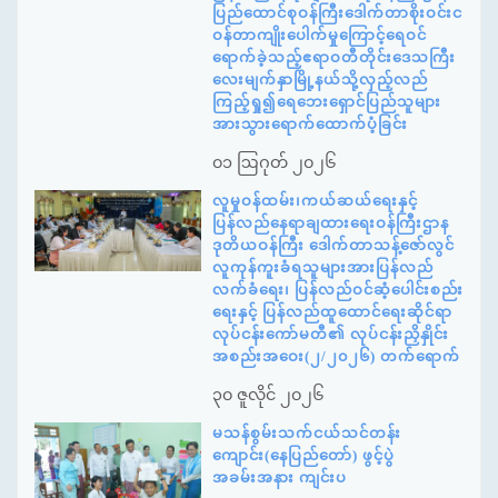
ပြည်ထောင်စုဝန်ကြီးဒေါက်တာစိုးဝင်းင
ဝန်တာကျိုးပေါက်မှုကြောင့်ရေဝင်
ရောက်ခဲ့သည့်ဧရာဝတီတိုင်းဒေသကြီး
လေးမျက်နှာမြို့နယ်သို့လှည့်လည်
ကြည့်ရှု၍ရေဘေးရှောင်ပြည်သူများ
အားသွားရောက်ထောက်ပံ့ခြင်း
၀၁ ဩဂုတ် ၂၀၂၆
လူမှုဝန်ထမ်း၊ကယ်ဆယ်ရေးနှင့်
ပြန်လည်နေရာချထားရေးဝန်ကြီးဌာန
ဒုတိယဝန်ကြီး ဒေါက်တာသန့်ဇော်လွင်
လူကုန်ကူးခံရသူများအားပြန်လည်
လက်ခံရေး၊ ပြန်လည်ဝင်ဆံ့ပေါင်းစည်း
ရေးနှင့် ပြန်လည်ထူထောင်ရေးဆိုင်ရာ
လုပ်ငန်းကော်မတီ၏ လုပ်ငန်းညှိနှိုင်း
အစည်းအဝေး(၂/၂၀၂၆) တက်ရောက်
၃၀ ဇူလိုင် ၂၀၂၆
မသန်စွမ်းသက်ငယ်သင်တန်း
ကျောင်း(နေပြည်တော်) ဖွင့်ပွဲ
အခမ်းအနား ကျင်းပ