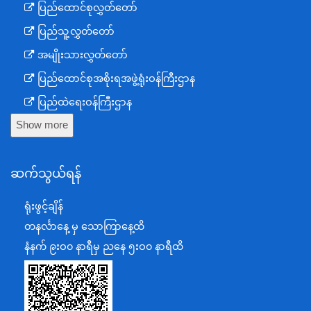
ပြည်ထောင်စုလွှတ်တော်
ပြည်သူ့လွှတ်တော်
အမျိုးသားလွှတ်တော်
ပြည်ထောင်စုအစိုးရအဖွဲ့ရုံးဝန်ကြီးဌာန
ပြည်ထဲရေးဝန်ကြီးဌာန
Show more
ကာကွယ်ရေးဝန်ကြီးဌာန
နယ်စပ်ရေးရာဝန်ကြီးဌာန
ဆက်သွယ်ရန်
စီမံကိန်း၊ဘဏ္ဍာရေးနှင့်စက်မှုဝန်ကြီးဌာန
ရင်းနှီးမြှုပ်နှံမှုနှင့် နိုင်ငံခြားစီးပွားဆက်သွယ်ရေးဝန်ကြီးဌာန
ရုံးဖွင့်ချိန်
အပြည်ပြည်ဆိုင်ရာပူးပေါင်းဆောင်ရွက်ရေးဝန်ကြီးဌာန
တနင်္လာနေ့ မှ သောကြာနေ့ထိ
ပြန်ကြားရေးဝန်ကြီးဌာန
နံနက် ၉းဝ၀ နာရီမှ ညနေ ၅းဝ၀ နာရီထိ
သာသနာရေးနှင့် ယဉ်ကျေးမှုဝန်ကြီးဌာန
စိုက်ပျိုးရေး၊မွေးမြူရေးနှင့်ဆည်မြောင်းဝန်ကြီးဌာန