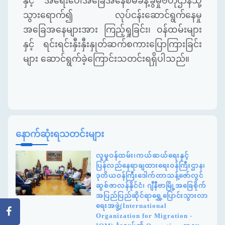
နှင့်
အရေးပေါ်အခြေအနေစီမံခန့်ခွဲမှုဗဟိုဌာနသို့
သွားရောက်၍
လုပ်ငန်းဆောင်ရွက်နေမှု
အခြေအနေများအား
ကြည့်ရှုခြင်း၊
ဝန်ထမ်းများ
နှင့်
ရင်းရင်းနှီးနှီးနှုတ်ဆက်စကားပြောကြားခြင်း
များ
ဆောင်ရွက်ခဲ့ကြောင်းသတင်းရရှိပါသည်။
နောက်ဆုံးရသတင်းများ
လူမှုဝန်ထမ်း၊ကယ်ဆယ်ရေးနှင့်
ပြန်လည်နေရာချထားရေးဝန်ကြီးဌာန၊
ဒုတိယဝန်ကြီးဒေါက်တာသန့်ဇော်လွင်
ဆွစ်ဇာလန်နိုင်ငံ၊ ဂျီနီဗာမြို့အခြေစိုက်
အပြည်ပြည်ဆိုင်ရာရွှေ့ပြောင်းသွားလာ
ရေးအဖွဲ့(International
Organization for Migration -