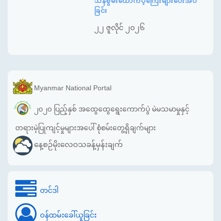
သန်စွမ်းထောက်ပံ့ကြေးများပေးအပ်
ခြင်း
၂၂ ဇူလိုင် ၂၀၂၆
Myanmar National Portal
၂၀၂၀ ပြည့်နှစ် အထွေထွေရွေးကောက်ပွဲ မဲမသမာမှုနှင့်
တရားမဲ့ပြုကျင့်မှုများအပေါ် စုံစမ်းတွေ့ရှိချက်များ
နေ့စဉ်မိုးလေဝသခန့်မှန်းချက်
တင်ဒါ
ဝန်ထမ်းခေါ်ယူခြင်း