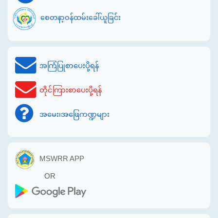
စေတနာ့ဝန်ထမ်းခေါ်ယူခြင်း
အကြံပြုစာပေးပို့ရန်
တိုင်ကြားစာပေးပို့ရန်
အမေး၊အဖြေကဏ္ဍများ
MSWRR APP
OR