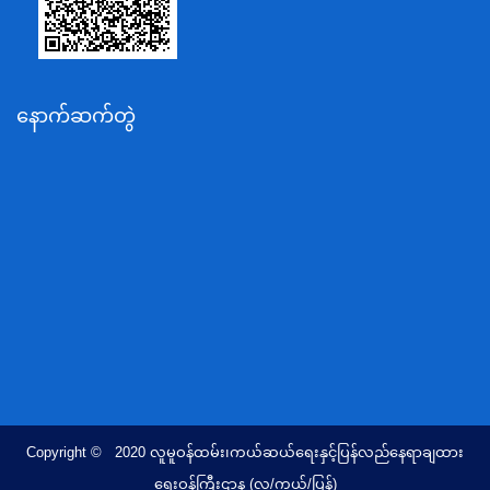
ပို့ဆောင်ရေးနှင့်ဆက်သွယ်ရေးဝန်ကြီးဌာန
သယံဇာတနှင့်ပတ်ဝန်းကျင်ထိန်းသိမ်းရေးဝန်ကြီးဌာန
လျှပ်စစ်နှင့်စွမ်းအင်ဝန်ကြီးဌာန
နောက်ဆက်တွဲ
အလုပ်သမား၊လူဝင်မှုကြီးကြပ်ရေးနှင့်ပြည်သူ့အင်အား
ဝန်ကြီးဌာန
စီးပွားရေးနှင့်ကူးသန်းရောင်းဝယ်ရေးဝန်ကြီးဌာန
ပညာရေးဝန်ကြီးဌာန
ကျန်းမာရေးနှင့်အားကစားဝန်ကြီးဌာန
ဆောက်လုပ်ရေးဝန်ကြီးဌာန
လူမူဝန်ထမ်း၊ကယ်ဆယ်ရေးနှင့်ပြန်လည်နေရာချထားရေး
ဝန်ကြီးဌာန
ဟိုတယ်နှင့်ခရီးသွားလာရေးဝန်ကြီးဌာန
တိုင်းရင်းသားလူမျိုးရေးရာဝန်ကြီးဌာန
Copyright © 2020 လူမူဝန်ထမ်း၊ကယ်ဆယ်ရေးနှင့်ပြန်လည်နေရာချထား
ပြည်ထောင်စုရာထူးဝန်အဖွဲ့ရုံး
ရေးဝန်ကြီးဌာန (လူ/ကယ်/ပြန်)