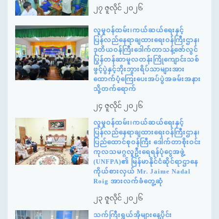
၂၇ ဇူလိုင် ၂၀၂၆
လူမှုဝန်ထမ်း၊ကယ်ဆယ်ရေးနှင့်
ပြန်လည်နေရာချထားရေးဝန်ကြီးဌာန၊
ဒုတိယဝန်ကြီးဒေါက်တာသန့်ဇော်လွင်
ပြွန်တန်ဆာမူလတန်းကြိုကျောင်းသစ်
ဖွင့်ပွဲနှင့်ဘိုးဘွားရိပ်သာများအား
ထောက်ပံ့ကြေးပေးအပ်ပွဲအခမ်းအနား
သို့တက်ရောက်
၂၄ ဇူလိုင် ၂၀၂၆
လူမှုဝန်ထမ်း၊ကယ်ဆယ်ရေးနှင့်
ပြန်လည်နေရာချထားရေးဝန်ကြီးဌာန၊
ပြည်ထောင်စုဝန်ကြီး ဒေါက်တာစိုးဝင်း
ကုလသမဂ္ဂလူဦးရေရန်ပုံငွေအဖွဲ့
(UNFPA)၏ မြန်မာနိုင်ငံဆိုင်ရာဌာနေ
ကိုယ်စားလှယ် Mr. Jaime Nadal
Roig အားလက်ခံတွေ့ဆုံ
၂၃ ဇူလိုင် ၂၀၂၆
သက်ကြီးရွယ်အိုများနေ့ပိုင်း