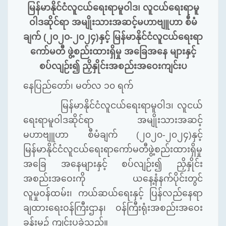
မြန်မာနိုင်ငံလူငယ်ရေးရာမူဝါဒ၊
လူငယ်ရေးရာမူ
ဝါဒဆိုင်ရာ
အမျိုးသားအဆင့်မဟာဗျူဟာ
စီမံ
ချက်
(
၂၀၂၀
-
၂၀၂၄
)
နှင့်
မြန်မာနိုင်ငံလူငယ်ရေးရာ
ကော်မတီ
ဖွဲ့စည်းထားရှိမှု
အခြေအနေ
များနှင့်
စပ်လျဉ်း၍
ညှိနှိုင်းအစည်းအဝေးကျင်းပ
နေပြည်တော်၊
မတ်လ
၁၀
ရက်
မြန်မာနိုင်ငံလူငယ်ရေးရာမူဝါဒ၊
လူငယ်
ရေးရာမူဝါဒဆိုင်ရာ
အမျိုးသားအဆင့်
မဟာဗျူဟာ
စီမံချက်
(
၂၀၂၀
-
၂၀၂၄
)
နှင့်
မြန်မာနိုင်ငံလူငယ်ရေးရာကော်မတီဖွဲ့စည်းထားရှိမှု
အခြေ
အနေများနှင့်
စပ်လျဉ်း၍
ညှိနှိုင်း
အစည်းအဝေးကို
ယနေ့နံနက်ပိုင်းတွင်
လူမှုဝန်ထမ်း၊
ကယ်ဆယ်ရေးနှင့်
ပြန်လည်နေရာ
ချထားရေးဝန်ကြီးဌာန၊
ဝန်ကြီးရုံးအစည်းအဝေး
ခန်းမ၌
ကျင်းပခဲ့သည်။