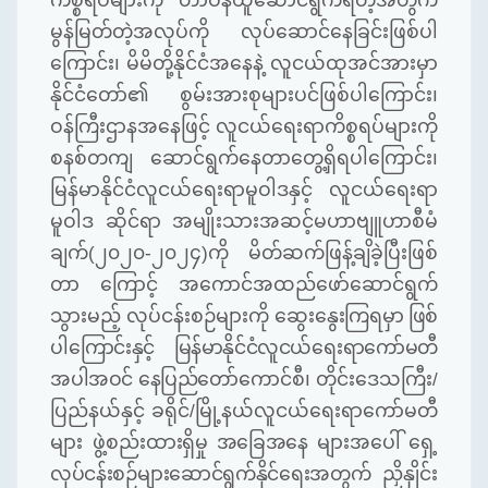
မွန်မြတ်တဲ့အလုပ်ကို
လုပ်ဆောင်နေခြင်းဖြစ်ပါ
ကြောင်း၊
မိမိတို့နိုင်ငံအနေနဲ့
လူငယ်ထုအင်အားမှာ
နိုင်ငံတော်၏
စွမ်းအားစုများပင်ဖြစ်ပါကြောင်း၊
ဝန်ကြီးဌာနအနေဖြင့်
လူငယ်ရေးရာကိစ္စရပ်များကို
စနစ်တကျ
ဆောင်ရွက်နေတာတွေ့ရှိရပါကြောင်း၊
မြန်မာနိုင်ငံလူငယ်ရေးရာမူဝါဒနှင့်
လူငယ်ရေးရာ
မူဝါဒ
ဆိုင်ရာ
အမျိုးသားအဆင့်မဟာဗျူဟာစီမံ
ချက်
(
၂၀၂၀
-
၂၀၂၄
)
ကို
မိတ်ဆက်ဖြန့်ချိခဲ့ပြီးဖြစ်
တာ
ကြောင့်
အကောင်အထည်ဖော်ဆောင်ရွက်
သွားမည့်
လုပ်ငန်းစဉ်များကို
ဆွေးနွေးကြရမှာ
ဖြစ်
ပါကြောင်းနှင့်
မြန်မာနိုင်ငံလူငယ်ရေးရာကော်မတီ
အပါအဝင်
နေပြည်တော်
ကောင်စီ၊
တိုင်းဒေသကြီး
/
ပြည်နယ်နှင့်
ခရိုင်
/
မြို့နယ်လူငယ်ရေးရာကော်မတီ
များ
ဖွဲ့စည်း
ထားရှိမှု
အခြေအနေ
များအပေါ်
ရှေ့
လုပ်ငန်းစဉ်များဆောင်ရွက်နိုင်ရေးအတွက်
ညှိနှိုင်း