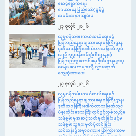
စောင့်ရှောက်ရေး
ဂေဟာ(နေပြည်တော်)ဖွင့်ပွဲ
အခမ်းအနားကျင်းပ
၂၃ ဇူလိုင် ၂၀၂၆
လူမှုဝန်ထမ်း၊ကယ်ဆယ်ရေးနှင့်
ပြန်လည်နေရာချထားရေးဝန်ကြီးဌာန
ဒုတိယဝန်ကြီးဒေါက်တာသန့်ဇော်လွင်
သည်လူမှုဝန်ထမ်းဦးစီးဌာနနှင့်
ပြန်လည်ထူထောင်ရေးဦးစီးဌာနများမှ
စခန်း/ဂေဟာများသို့ သွားရောက်
တွေ့ဆုံအားပေး
၂၃ ဇူလိုင် ၂၀၂၆
လူမှုဝန်ထမ်း၊ကယ်ဆယ်ရေးနှင့်
ပြန်လည်နေရာချထားရေးဝန်ကြီးဌာန၊
ဒုတိယဝန်ကြီးဒေါက်တာသန့်ဇော်လွင်
ပဲခူးတိုင်းဒေသကြီးတွင်ဖွင့်လှစ်သည့်မ
သန်စွမ်းမှုအဆင့်သတ်မှတ်ခြင်းနှင့်မ
သန်စွမ်းသူများမှတ်ပုံတင်ခြင်း
သင်တန်း၌အမှာစကားပြောကြားကာမ