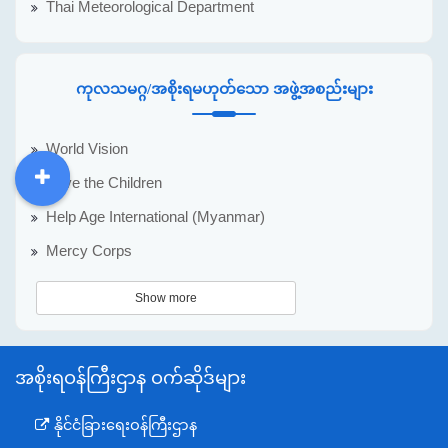
Thai Meteorological Department
ကုလသမဂ္ဂ/အစိုးရမဟုတ်သော အဖွဲ့အစည်းများ
World Vision
Save the Children
DDM
MOS
DSW
DOR
Help Age International (Myanmar)
Mercy Corps
Show more
အစိုးရဝန်ကြီးဌာန ဝက်ဆိုဒ်များ
နိုင်ငံခြားရေးဝန်ကြီးဌာန