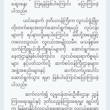
ဆွေးနွေး
ကြရန်ဖြစ်ပါကြောင်း
ပြောကြားခဲ့
ပါသည်။
ယင်းနောက်
ဒုတိယဝန်ကြီးက
လူငယ်ဖွံ့ဖြိုး
တိုးတက်ရေးအတွက်ဆောင်ရွက်ရမည့်
လုပ်ငန်း
များကို
ရပ်နားလို့မရပါကြောင်း၊
မိမိတို့အနေဖြင့်
ကလေးသူငယ်၊
လူငယ်၊အမျိုးသမီး၊
မသန်စွမ်း၊
သက်ကြီးရွယ်အိုကိစ္စရပ်များကို
ဆောင်ရွက်ပေး
နေတဲ့ဌာနဖြစ်ပါကြောင်း၊
လူငယ်ရေးရာကိစ္စရပ်
များ
နှင့်ပတ်သက်လို့
ဆက်စပ်ဝန်ကြီးဌာနများ၊
အဖွဲ့အစည်းများနှင့်
ဆက်လက်ပူးပေါင်း
ဆောင်ရွက်သွား
ရမှာ
ဖြစ်ပါကြောင်းပြောကြားခဲ့
ပါသည်။
ဆက်လက်၍
လူမှုဝန်ထမ်းဦးစီးဌာန၊
ညွှန်
ကြားရေးချုပ်နှင့်
ဒုတိယညွှန်ကြားရေးမှူး
ချုပ်တို့
က
မြန်မာနိုင်ငံလူငယ်ရေးရာမူဝါဒ၊
လူငယ်ရေးရာ