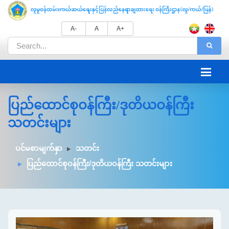
A-
A
A+
ပြည်ထောင်စုဝန်ကြီး/ဒုတိယဝန်ကြီး
သတင်းများ
ပင်မစာမျက်နှာ
သတင်း
ပြည်ထောင်စုဝန်ကြီး/ဒုတိယဝန်ကြီး သတင်းများ