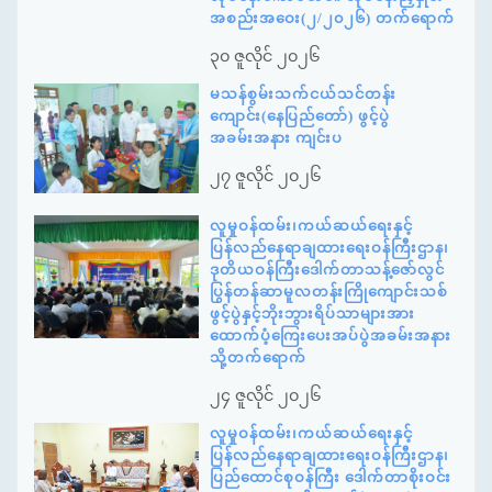
အစည်းအဝေး(၂/၂၀၂၆) တက်ရောက်
၃၀ ဇူလိုင် ၂၀၂၆
မသန်စွမ်းသက်ငယ်သင်တန်း
ကျောင်း(နေပြည်တော်) ဖွင့်ပွဲ
အခမ်းအနား ကျင်းပ
၂၇ ဇူလိုင် ၂၀၂၆
လူမှုဝန်ထမ်း၊ကယ်ဆယ်ရေးနှင့်
ပြန်လည်နေရာချထားရေးဝန်ကြီးဌာန၊
ဒုတိယဝန်ကြီးဒေါက်တာသန့်ဇော်လွင်
ပြွန်တန်ဆာမူလတန်းကြိုကျောင်းသစ်
ဖွင့်ပွဲနှင့်ဘိုးဘွားရိပ်သာများအား
ထောက်ပံ့ကြေးပေးအပ်ပွဲအခမ်းအနား
သို့တက်ရောက်
၂၄ ဇူလိုင် ၂၀၂၆
လူမှုဝန်ထမ်း၊ကယ်ဆယ်ရေးနှင့်
ပြန်လည်နေရာချထားရေးဝန်ကြီးဌာန၊
ပြည်ထောင်စုဝန်ကြီး ဒေါက်တာစိုးဝင်း