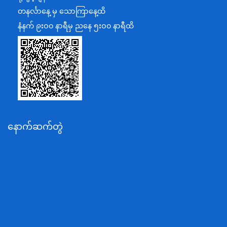
အပြည်ပြည်ဆိုင်ရာပူးပေါင်းဆောင်ရွက်ရေးဝန်ကြီးဌာန
တနင်္လာနေ့ မှ သောကြာနေ့ထိ
ပြန်ကြားရေးဝန်ကြီးဌာန
နံနက် ၉းဝ၀ နာရီမှ ညနေ ၅းဝ၀ နာရီထိ
သာသနာရေးနှင့် ယဉ်ကျေးမှုဝန်ကြီးဌာန
စိုက်ပျိုးရေး၊မွေးမြူရေးနှင့်ဆည်မြောင်းဝန်ကြီးဌာန
ပို့ဆောင်ရေးနှင့်ဆက်သွယ်ရေးဝန်ကြီးဌာန
သယံဇာတနှင့်ပတ်ဝန်းကျင်ထိန်းသိမ်းရေးဝန်ကြီးဌာန
လျှပ်စစ်နှင့်စွမ်းအင်ဝန်ကြီးဌာန
နောက်ဆက်တွဲ
အလုပ်သမား၊လူဝင်မှုကြီးကြပ်ရေးနှင့်ပြည်သူ့အင်အား
ဝန်ကြီးဌာန
စီးပွားရေးနှင့်ကူးသန်းရောင်းဝယ်ရေးဝန်ကြီးဌာန
ပညာရေးဝန်ကြီးဌာန
ကျန်းမာရေးနှင့်အားကစားဝန်ကြီးဌာန
ဆောက်လုပ်ရေးဝန်ကြီးဌာန