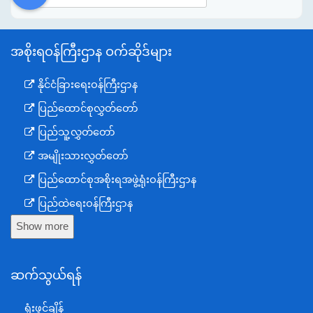
DDM
MOS
DSW
DOR
အစိုးရဝန်ကြီးဌာန ဝက်ဆိုဒ်များ
နိုင်ငံခြားရေးဝန်ကြီးဌာန
ပြည်ထောင်စုလွှတ်တော်
ပြည်သူ့လွှတ်တော်
အမျိုးသားလွှတ်တော်
ပြည်ထောင်စုအစိုးရအဖွဲ့ရုံးဝန်ကြီးဌာန
ပြည်ထဲရေးဝန်ကြီးဌာန
Show more
ကာကွယ်ရေးဝန်ကြီးဌာန
နယ်စပ်ရေးရာဝန်ကြီးဌာန
ဆက်သွယ်ရန်
စီမံကိန်း၊ဘဏ္ဍာရေးနှင့်စက်မှုဝန်ကြီးဌာန
ရင်းနှီးမြှုပ်နှံမှုနှင့် နိုင်ငံခြားစီးပွားဆက်သွယ်ရေးဝန်ကြီးဌာန
ရုံးဖွင့်ချိန်