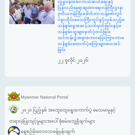
လူမှုဝန်ထမ်း၊ကယ်ဆယ်ရေးနှင့်
ပြန်လည်နေရာချထားရေးဝန်ကြီးဌာန၊
ဒုတိယဝန်ကြီးဒေါက်တာသန့်ဇော်လွင်
ပဲခူးတိုင်းဒေသကြီးတွင်ဖွင့်လှစ်သည့်မ
သန်စွမ်းမှုအဆင့်သတ်မှတ်ခြင်းနှင့်မ
သန်စွမ်းသူများမှတ်ပုံတင်ခြင်း
သင်တန်း၌အမှာစကားပြောကြားကာမ
သန်စွမ်းထောက်ပံ့ကြေးများပေးအပ်
ခြင်း
၂၂ ဇူလိုင် ၂၀၂၆
Myanmar National Portal
၂၀၂၀ ပြည့်နှစ် အထွေထွေရွေးကောက်ပွဲ မဲမသမာမှုနှင့်
တရားမဲ့ပြုကျင့်မှုများအပေါ် စုံစမ်းတွေ့ရှိချက်များ
နေ့စဉ်မိုးလေဝသခန့်မှန်းချက်