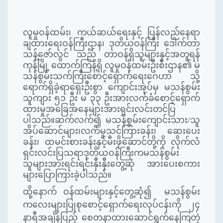
လူမှုဝန်ထမ်း၊ ကယ်ဆယ်ရေးနှင့် ပြန်လည်နေရာ
ချထားရေးဝန်ကြီးဌာန၊ ဒုတိယဝန်ကြီး ဒေါက်တာ
သန့်ဇော်လွင် သည် တာဝန်ရှိသူများနှင့်အတူရန်
ကုန်မြို့ ထောက်ကြန့်ရှိ လူမှုဝန်ထမ်းဦးစီးဌာန၏ မ
သန်စွမ်းသက်ကြီးစောင့်ရှောက်ရေးဂေဟာ သို့
ရောက်ရှိခဲ့ရာရှေးဦးစွာ ကျောင်းအုပ်မှ မသန်စွမ်း
သူကျား ၅၁ ဦး မ ၃၃ ဦးအားလက်ခံစောင့်ရှောက်
ထားမှုအခြေအနေများအားရှင်းလင်းတင်ပြ
ပါသည်။ဆက်လက်၍ မသန်စွမ်းကျောင်းသား/သူ
အိပ်ဆောင်များ၊လက်မှုသင်ကြားခန်း၊ ဆေးပေး
ခန်း၊ ထမင်းစားခန်းနှင့်မီးဖိုဆောင်တို့ကို လိုက်လံ
ရှင်းလင်းပြသရာဒုတိယဝန်ကြီးကမသန်စွမ်း
သူများအားရင်းရင်းနှီးနှီးတွေ့ဆုံ အားပေးစကား
များပြောကြားခဲ့ပါသည်။
ထို့နောက် ဝန်ထမ်းများနှင့်တွေ့ဆုံ၍ မသန်စွမ်း
ကလေးများပြုစုစောင့်ရှောက်ရေးလုပ်ငန်းကို ၂၄
နာရီအချိန်ပြည့် စေတနာထားဆောင်ရွက်နေကြတဲ့