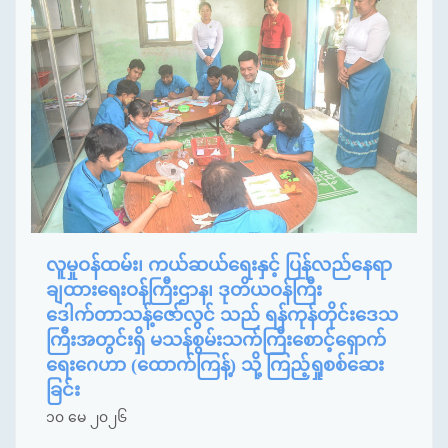
လူမှုဝန်ထမ်း၊ ကယ်ဆယ်ရေးနှင့် ပြန်လည်နေရာ
ချထားရေးဝန်ကြီးဌာန၊ ဒုတိယဝန်ကြီး
ဒေါက်တာသန့်ဇော်လွင် သည် ရန်ကုန်တိုင်းဒေသ
ကြီးအတွင်းရှိ မသန်စွမ်းသက်ကြီးစောင့်ရှောက်
ရေးဂေဟာ (ထောက်ကြန့်) သို့ ကြည့်ရှုစစ်ဆေး
ခြင်း
၁၀ မေ ၂၀၂၆