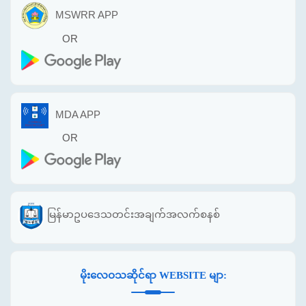
MSWRR APP
OR
MDA APP
OR
မြန်မာဥပဒေသတင်းအချက်အလက်စနစ်
မိုးလေဝသဆိုင်ရာ WEBSITE မျာ: