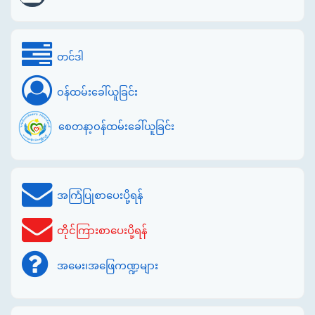
တင်ဒါ
ဝန်ထမ်းခေါ်ယူခြင်း
စေတနာ့ဝန်ထမ်းခေါ်ယူခြင်း
အကြံပြုစာပေးပို့ရန်
တိုင်ကြားစာပေးပို့ရန်
အမေး၊အဖြေကဏ္ဍများ