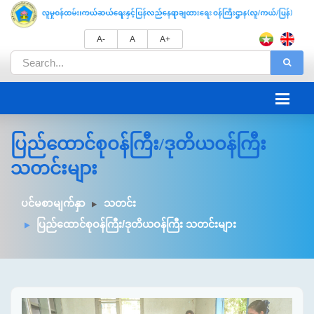
A-
A
A+
ပြည်ထောင်စုဝန်ကြီး/ဒုတိယဝန်ကြီး
သတင်းများ
ပင်မစာမျက်နှာ
သတင်း
ပြည်ထောင်စုဝန်ကြီး/ဒုတိယဝန်ကြီး သတင်းများ