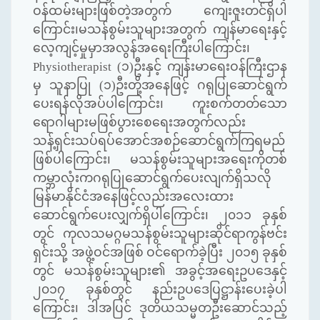
ဝန်ထမ်းများဖြစ်တဲ့အတွက် ကျေးဇူးတင်ရှိပါ
ကြောင်း၊မသန်စွမ်းသူများအတွက် ကျန်မာရေးနှင့်
လေ့ကျင့်မှုမှာအလွန်အရေးကြီးပါကြောင်း၊
Physiotherapist (
၁)ဦးနှင့် ကျန်းမာရေးဝန်ကြီးဌာန
မှ သူနာပြု (၁)ဦးတို့အနေဖြင့် ဂရုပြုဆောင်ရွက်
ပေးရန်လိုအပ်ပါကြောင်း၊ ကူးစက်တတ်သော
ရောဂါများမဖြစ်ပွားစေရေးအတွက်လည်း
သန့်ရှင်းသပ်ရပ်အောင်အစဉ်ဆောင်ရွက်ကြရမည်
ဖြစ်ပါကြောင်း၊ မသန်စွမ်းသူများအရေးကိုတစ်
ကမ္ဘာလုံးကဂရုပြုဆောင်ရွက်ပေးလျက်ရှိသလို
မြန်မာနိုင်ငံအနေဖြင့်လည်းအလေးထား
ဆောင်ရွက်ပေးလျှက်ရှိပါကြောင်း၊ ၂၀၁၁ ခုနှစ်
တွင် ကုလသမဂ္ဂမသန်စွမ်းသူများဆိုင်ရာကွန်ဗင်း
ရှင်းသို့ အဖွဲ့ဝင်အဖြစ် ဝင်ရောက်ခဲ့ပြီး ၂၀၁၅ ခုနှစ်
တွင် မသန်စွမ်းသူများ၏ အခွင့်အရေးဥပဒေနှင့်
၂၀၁၇ ခုနှစ်တွင် နည်းဥပဒေပြဋ္ဌာန်းပေးခဲ့ပါ
ကြောင်း၊ ဒါအပြင် ဒုတိယသမ္မတဦးဆောင်သည့်