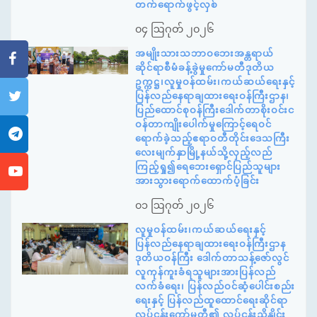
တက်ရောက်ဖွင့်လှစ်
၀၄ ဩဂုတ် ၂၀၂၆
အမျိုးသားသဘာဝဘေးအန္တရာယ်
ဆိုင်ရာစီမံခန့်ခွဲမှုကော်မတီဒုတိယ
ဥက္ကဋ္ဌ၊လူမှုဝန်ထမ်း၊ကယ်ဆယ်ရေးနှင့်
ပြန်လည်နေရာချထားရေးဝန်ကြီးဌာန၊
ပြည်ထောင်စုဝန်ကြီးဒေါက်တာစိုးဝင်းင
ဝန်တာကျိုးပေါက်မှုကြောင့်ရေဝင်
ရောက်ခဲ့သည့်ဧရာဝတီတိုင်းဒေသကြီး
လေးမျက်နှာမြို့နယ်သို့လှည့်လည်
ကြည့်ရှု၍ရေဘေးရှောင်ပြည်သူများ
အားသွားရောက်ထောက်ပံ့ခြင်း
၀၁ ဩဂုတ် ၂၀၂၆
လူမှုဝန်ထမ်း၊ကယ်ဆယ်ရေးနှင့်
ပြန်လည်နေရာချထားရေးဝန်ကြီးဌာန
ဒုတိယဝန်ကြီး ဒေါက်တာသန့်ဇော်လွင်
လူကုန်ကူးခံရသူများအားပြန်လည်
လက်ခံရေး၊ ပြန်လည်ဝင်ဆံ့ပေါင်းစည်း
ရေးနှင့် ပြန်လည်ထူထောင်ရေးဆိုင်ရာ
လုပ်ငန်းကော်မတီ၏ လုပ်ငန်းညှိနှိုင်း