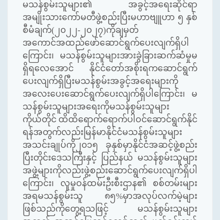
မသန်စွမ်းသူများ၏ အခွင့်အရေးဆိုင်ရာ
အမျိုးသားကော်မတီဖွဲ့စည်းပြီးမဟာဗျူဟာ ၅ နှစ်
စီမံချက်(၂၀၂၂-၂၀၂၇)ကိုချမှတ်
အကောင်အထည်ဖော်ဆောင်ရွက်ပေးလျက်ရှိပါ
ကြောင်း၊ မသန်စွမ်းသူများအားခွဲခြားဆက်ဆံမှုမ
ရှိရလေအောင် နိုင်ငံတော်အစိုးရကဆောင်ရွက်
ပေးလျက်ရှိပြီးမသန်စွမ်းအခွင့်အရေးများကို
အလေးပေးဆောင်ရွက်ပေးလျက်ရှိပါကြောင်း၊ မ
သန်စွမ်းသူများအရေးကိုမသန်စွမ်းသူများ
ကိုယ်တိုင် ထိထိရောက်ရောက်ပါဝင်ဆောင်ရွက်နိုင်
ရန်အတွက်လည်းမြန်မာနိုင်ငံမသန်စွမ်းသူများ
အသင်းချုပ်ကို၂၀၁၅ ခုနှစ်မှာနိုင်ငံအဆင့်ဖွဲ့စည်း
ပြီးတိုင်းဒေသကြီးနှင့် ပြည်နယ် မသန်စွမ်းသူများ
အဖွဲ့များကိုလည်းဖွဲ့စည်းဆောင်ရွက်ပေးလျက်ရှိပါ
ကြောင်း၊ လူမှုဝန်ထမ်းဦးစီးဌာန၏ စစ်တမ်းများ
အရမသန်စွမ်းသူ ၈၅%မှာအလုပ်လက်မဲ့များ
ဖြစ်သည်ကိုတွေ့ရသဖြင့် မသန်စွမ်းသူများ