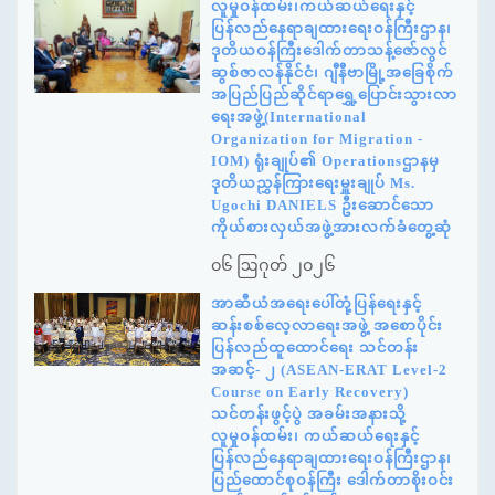
လူမှုဝန်ထမ်း၊ကယ်ဆယ်ရေးနှင့်
ပြန်လည်နေရာချထားရေးဝန်ကြီးဌာန၊
ဒုတိယဝန်ကြီးဒေါက်တာသန့်ဇော်လွင်
ဆွစ်ဇာလန်နိုင်ငံ၊ ဂျီနီဗာမြို့အခြေစိုက်
အပြည်ပြည်ဆိုင်ရာရွှေ့ပြောင်းသွားလာ
ရေးအဖွဲ့(International
Organization for Migration -
IOM) ရုံးချုပ်၏ Operationsဌာနမှ
ဒုတိယညွှန်ကြားရေးမှူးချုပ် Ms.
Ugochi DANIELS ဦးဆောင်သော
ကိုယ်စားလှယ်အဖွဲ့အားလက်ခံတွေ့ဆုံ
၀၆ ဩဂုတ် ၂၀၂၆
အာဆီယံအရေးပေါ်တုံ့ပြန်ရေးနှင့်
ဆန်းစစ်လေ့လာရေးအဖွဲ့ အစောပိုင်း
ပြန်လည်ထူထောင်ရေး သင်တန်း
အဆင့်- ၂ (ASEAN-ERAT Level-2
Course on Early Recovery)
သင်တန်းဖွင့်ပွဲ အခမ်းအနားသို့
လူမှုဝန်ထမ်း၊ ကယ်ဆယ်ရေးနှင့်
ပြန်လည်နေရာချထားရေးဝန်ကြီးဌာန၊
ပြည်ထောင်စုဝန်ကြီး ဒေါက်တာစိုးဝင်း