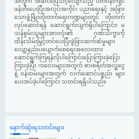
အတွက် အဆင်ပြေသင့်လျော်သည့် ပတ်ဝန်းကျင်
ဖန်တီးပေးပြီးအလုပ်အကိုင်၊ ပညာရေးနှင့် အခြား
သောဖွံ့ဖြိုးတိုးတက်ရေးကဏ္ဍများတွင် တိုးတက်
လုပ်ဆောင်ရန် ဆောင်ရွက်လျက်ရှိပါကြောင်း၊ မ
သန်စွမ်းသူများအားလုံး၏ ဂုဏ်သိက္ခာကို
ထိန်းသိမ်းမြှင့်တင်ပေးပြီးခွဲခြားဆက်ဆံမှုများ
လျော့နည်းပပျောက်စေရေးအလေးထား
ဆောင်ရွက်ကြရန်လိုပါကြောင်းပြောကြားခဲ့ပြော
ကြားခဲ့ပြီး ကလေးများအတွက် စားစရိတ်အလှူငွေ
နဲ့ ဝန်ထမ်းများအတွက် လက်ဆောင်ပစ္စည်း များ
ပေးအပ်ခဲ့ပါကြောင်း သတင်းရရှိပါသည်။
နောက်ဆုံးရသတင်းများ