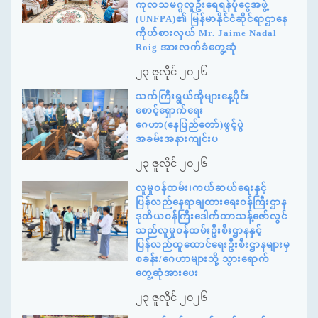
ကုလသမဂ္ဂလူဦးရေရန်ပုံငွေအဖွဲ့
(UNFPA)၏ မြန်မာနိုင်ငံဆိုင်ရာဌာနေ
ကိုယ်စားလှယ် Mr. Jaime Nadal
Roig အားလက်ခံတွေ့ဆုံ
၂၃ ဇူလိုင် ၂၀၂၆
သက်ကြီးရွယ်အိုများနေ့ပိုင်း
စောင့်ရှောက်ရေး
ဂေဟာ(နေပြည်တော်)ဖွင့်ပွဲ
အခမ်းအနားကျင်းပ
၂၃ ဇူလိုင် ၂၀၂၆
လူမှုဝန်ထမ်း၊ကယ်ဆယ်ရေးနှင့်
ပြန်လည်နေရာချထားရေးဝန်ကြီးဌာန
ဒုတိယဝန်ကြီးဒေါက်တာသန့်ဇော်လွင်
သည်လူမှုဝန်ထမ်းဦးစီးဌာနနှင့်
ပြန်လည်ထူထောင်ရေးဦးစီးဌာနများမှ
စခန်း/ဂေဟာများသို့ သွားရောက်
တွေ့ဆုံအားပေး
၂၃ ဇူလိုင် ၂၀၂၆