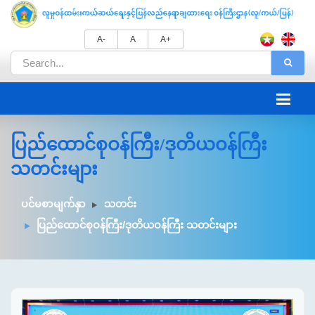
A-
A
A+
ပြည်ထောင်စုဝန်ကြီး/ဒုတိယဝန်ကြီး
သတင်းများ
ပင်မစာမျက်နှာ
သတင်း
ပြည်ထောင်စုဝန်ကြီး/ဒုတိယဝန်ကြီး သတင်းများ