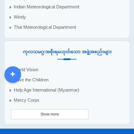
Indian Meteorological Department
Windy
Thai Meteorological Department
ကုလသမဂ္ဂ/အစိုးရမဟုတ်သော အဖွဲ့အစည်းများ
World Vision
Save the Children
DDM
MOS
DSW
DOR
Help Age International (Myanmar)
Mercy Corps
Show more