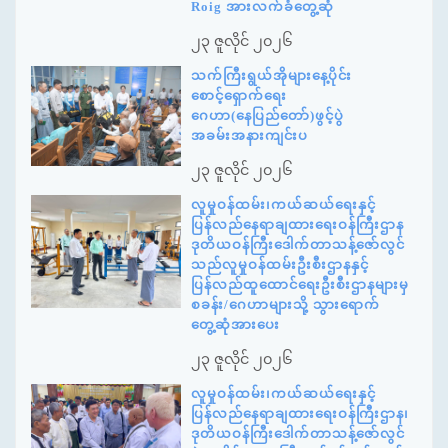
Roig အားလက်ခံတွေ့ဆုံ
၂၃ ဇူလိုင် ၂၀၂၆
သက်ကြီးရွယ်အိုများနေ့ပိုင်း
စောင့်ရှောက်ရေး
ဂေဟာ(နေပြည်တော်)ဖွင့်ပွဲ
အခမ်းအနားကျင်းပ
၂၃ ဇူလိုင် ၂၀၂၆
လူမှုဝန်ထမ်း၊ကယ်ဆယ်ရေးနှင့်
ပြန်လည်နေရာချထားရေးဝန်ကြီးဌာန
ဒုတိယဝန်ကြီးဒေါက်တာသန့်ဇော်လွင်
သည်လူမှုဝန်ထမ်းဦးစီးဌာနနှင့်
ပြန်လည်ထူထောင်ရေးဦးစီးဌာနများမှ
စခန်း/ဂေဟာများသို့ သွားရောက်
တွေ့ဆုံအားပေး
၂၃ ဇူလိုင် ၂၀၂၆
လူမှုဝန်ထမ်း၊ကယ်ဆယ်ရေးနှင့်
ပြန်လည်နေရာချထားရေးဝန်ကြီးဌာန၊
ဒုတိယဝန်ကြီးဒေါက်တာသန့်ဇော်လွင်