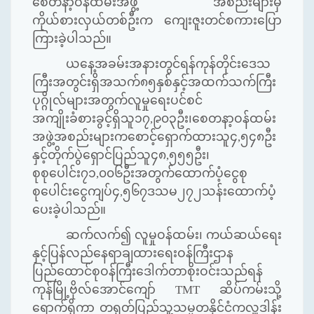
စေတနာ့ဝန်ထမ်းအဖွဲ့ အစည်းများမှ
ကိုယ်စားလှယ်တစ်ဦးက ကျေးဇူးတင်စကားပြော
ကြားခဲ့ပါသည်။
ယနေ့အခမ်းအနားတွင်ရန်ကုန်တိုင်းဒေသ
ကြီးအတွင်းရှိအသက်၈၅နှစ်နှင့်အထက်သက်ကြီး
ပုဂ္ဂိုလ်များအတွက်လူမှုရေးပင်စင်
အကျိုးခံစားခွင့်ရှိသူ၁၇
,
၉၀၃ဦး၊စေတနာ့ဝန်ထမ်း
အဖွဲ့အစည်းများကစောင့်ရှောက်ထားသူ၄
,
၅၄၈ဦး
နှင့်တိုက်ပွဲရှောင်ပြည်သူ၄၈
,
၅၅၅ဦး၊
စုစုပေါင်း၇၁
,
၀၀၆ဦးအတွက်ထောက်ပံ့ငွေစု
စုပေါင်းငွေကျပ်၄
,
၅၆၇ဒသမ၂၇၂သန်းထောက်ပံ့
ပေးခဲ့ပါသည်။
ဆက်လက်၍ လူမှုဝန်ထမ်း၊ ကယ်ဆယ်ရေး
နှင့်ပြန်လည်နေရာချထားရေးဝန်ကြီးဌာန
ပြည်ထောင်စုဝန်ကြီးဒေါက်တာစိုးဝင်းသည်ရန်
ကုန်မြို့ဗိုလ်အောင်ကျော်
TMT
ဆိပ်ကမ်းသို့
ရောက်ရှိကာ တရုတ်ပြည်သူ့သမ္မတနိုင်ငံကလှူဒါန်း