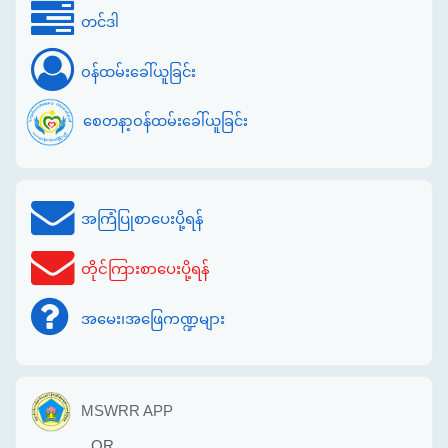
တင်ဒါ
ဝန်ထမ်းခေါ်ယူခြင်း
စေတနာ့ဝန်ထမ်းခေါ်ယူခြင်း
အကြံပြုစာပေးပို့ရန်
တိုင်ကြားစာပေးပို့ရန်
အမေး၊အဖြေကဏ္ဍများ
MSWRR APP
OR