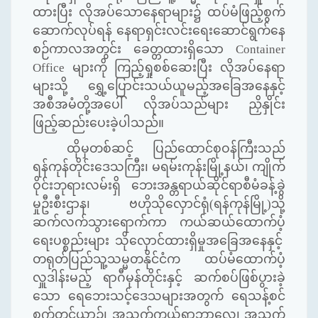
ထားပြီး လိုအပ်သောနေရာများ၌ ထပ်မံဖြည့်စွက်
ဆောက်လုပ်ရန် နေရာရှင်းလင်းရေးဆောင်ရွက်နေ
စဉ်ကာလအတွင်း ခေတ္တထားရှိသော
Container
Office
များကို ကြည့်ရှုစစ်ဆေးပြီး လိုအပ်နေရာ
များသို့ ရွှေ့ပြောင်းသယ်ယူမည့်အခြေအနေနှင့်
အစီအမံတို့အပေါ် လိုအပ်သည်များ ညှိနှိုင်း
ဖြည့်ဆည်းပေးခဲ့ပါသည်။
ထိုမှတစ်ဆင့် ပြည်ထောင်စုဝန်ကြီးသည်
ရန်ကုန်တိုင်းဒေသကြီး၊ မရမ်းကုန်းမြို့နယ်၊ ကျိုက်
ဝိုင်းဘုရားလမ်းရှိ ဘေးအန္တရာယ်ဆိုင်ရာစီမံခန့်ခွဲ
မှုဦးစီးဌာန၊ ဗဟိုသိုလှောင်ရုံ(ရန်ကုန်မြို့)သို့
ဆက်လက်သွားရောက်ကာ ကယ်ဆယ်ထောက်ပံ့
ရေးပစ္စည်းများ သိုလှောင်ထားရှိမှုအခြေအနေနှင့်
တရုတ်ပြည်သူ့သမ္မတနိုင်ငံက ထပ်မံထောက်ပံ့
လှူဒါန်းမည့် ရာဂီမုန်တိုင်းနှင့် ဆက်စပ်ဖြစ်ပွားခဲ့
သော ရေဘေးသင့်ဒေသများအတွက် ရေသန့်စင်
စက်တင်ယာဉ်၊ အသက်ကယ်ရာဘာလှေ၊ အသက်