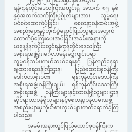
၂၀၂၅-၂၀၂၆ဘဏ္ဍာနှစ်အတွက်
ရန်ကုန်တိုင်းဒေသကြီးအတွင်းရှိ အသက် ၈၅ နှစ်
နှင့်အထက်သက်ကြီးပုဂ္ဂိုလ်များအား လူမှုရေး
ပင်စင်ထောက်ပံ့ခြင်း၊ စေတနာ့ဝန်ထမ်းအဖွဲ့
အစည်းများနှင့်တိုက်ပွဲရှောင်ပြည်သူများအတွက်
ထောက်ပံ့ကြေးပေးအပ်ခြင်းအခမ်းအနားကို
ယနေ့နံနက်ပိုင်းတွင်ရန်ကုန်တိုင်းဒေသကြီး
အစိုးရအဖွဲ့ရုံး၊မင်္ဂလာခန်းမ၌ကျင်းပရာ
လူမှုဝန်ထမ်း၊ကယ်ဆယ်ရေးနှင့် ပြန်လည်နေရာ
ချထားရေးဝန်ကြီးဌာန၊ ပြည်ထောင်စုဝန်ကြီး
ဒေါက်တာစိုးဝင်း၊ ရန်ကုန်တိုင်းဒေသကြီး
အစိုးရအဖွဲ့၊ဝန်ကြီးချုပ်၊ ရန်ကုန်တိုင်းဒေသကြီး
အစိုးရအဖွဲ့ ဝန်ကြီးများနှင့်တာဝန်ရှိသူများ၊ဌာန
ဆိုင်ရာတာဝန်ရှိသူများနှင့်စေတနာ့ဝန်ထမ်းအဖွဲ့
အစည်းများမှကိုယ်စားလှယ်များတက်ရောက်ခဲ့ကြ
ပါသည်။
အခမ်းအနားတွင်ပြည်ထောင်စုဝန်ကြီးက