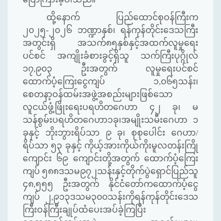
ထို့နောက် ပြည်ထောင်စုဝန်ကြီးက
၂၀၂၅-၂၀၂၆ ဘဏ္ဍာနှစ်၊ ရန်ကုန်တိုင်းဒေသကြီး
အတွင်းရှိ အသက်၈၅နှစ်နှင့်အထက်လူမှုရေး
ပင်စင် အကျိုးခံစားခွင့်ရှိသူ သက်ကြီးပုဂ္ဂိုလ်
၁၇
,
၉၀၃ ဦးအတွက် လူမှုရေးပင်စင်
ထောက်ပံ့ကြေးငွေကျပ် ၁
,
၀၆၅သန်း၊
စေတနာ့ဝန်ထမ်းအဖွဲ့အစည်းများဖြစ်သော
လူငယ်ဖွံ့ဖြိုးရေးပရဟိတဂေဟာ ၄၂ ခု၊ မ
သန်စွမ်းပရဟိတဂေဟာ၁ခု၊အမျိုးသမီးဂေဟာ ၁
ခုနှင့် ဘိုးဘွားရိပ်သာ ၉ ခု၊ စုစုပေါင်း ဂေဟာ/
ရိပ်သာ ၅၃ ခုနှင့် ကိုယ့်အားကိုယ်ကိုးမူလတန်းကြို
ကျောင်း ၆၉ ကျောင်းတို့အတွက် ထောက်ပံ့ကြေး
ကျပ် ၅၈၈ဒသမ၉၇၂သန်းနှင့်တိုက်ပွဲရှောင်ပြည်သူ
၄၈
,
၅၅၅ ဦးအတွက် နိုင်ငံတော်ကထောက်ပံ့ငွေ
ကျပ် ၂
,
၉၁၃ဒသမ၃၀၀သန်းကိုရန်ကုန်တိုင်းဒေသ
ကြီးဝန်ကြီးချုပ်ထံပေးအပ်ခဲ့ကြပြီး