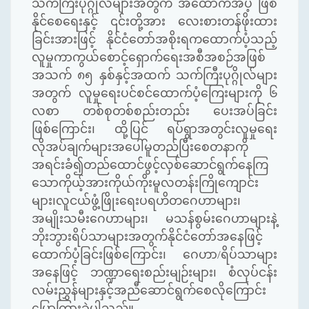
သက်ကြီးပုဂ္ဂိုလ်များအတွက် အထောက်အပံ့ ဖြစ်
နိုင်စေရေးနှင့် ၎င်းတို့အား လေးစားတန်ဖိုးထား
ခြင်းအားဖြင့် နိုင်ငံ‌တော်အစိုးရကထောက်ပံ့သည့်
လူမှုကာကွယ်စောင့်ရှောက်ရေးအစီအစဉ်အဖြစ်
အသက် ၈၅ နှစ်နှင့်အထက် သက်ကြီးပုဂ္ဂိုလ်များ
အတွက် လူမှုရေးပင်စင်ထောက်ပံ့ကြေးများကို ၆
လစာ တစ်စုတစ်စည်းတည်း ပေးအပ်ခြင်း
ဖြစ်ကြောင်း၊ ထို့ပြင် ရပ်ရွာအတွင်းလူမှုရေး
လိုအပ်ချက်များအပေါ်မူတည်ပြီးစေတနာကို
အရင်းခံ၍တည်ထောင်ဖွင့်လှစ်ဆောင်ရွက်နေကြ
သောကိုယ့်အားကိုယ်ကိုးမူလတန်းကြိုကျောင်း
များ၊လူငယ်ဖွံ့ဖြိုးရေးပရဟိတဂေဟာများ၊
အမျိုးသမီးဂေဟာများ၊ မသန်စွမ်းဂေဟာများနဲ့
ဘိုးဘွားရိပ်သာများအတွက်နိုင်ငံတော်အနေဖြင့်
ထောက်ပံ့ခြင်းဖြစ်ကြောင်း၊ ဂေဟာ/ရိပ်သာများ
အနေဖြင့် ဘဏ္ဍာရေးစည်းမျဉ်းများ၊ စံလုပ်ငန်း
လမ်းညွှန်များနှင့်အညီဆောင်ရွက်စေလိုကြောင်း
ပြောကြားခဲ့ပါသည်။