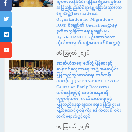
ဆွစ်ဇာလန်နိုင်ငံ၊ ဂျီနီဗာမြို့အခြေစိုက်
အပြည်ပြည်ဆိုင်ရာရွှေ့ပြောင်းသွားလာ
ရေးအဖွဲ့(International
Organization for Migration -
IOM) ရုံးချုပ်၏ Operationsဌာနမှ
ဒုတိယညွှန်ကြားရေးမှူးချုပ် Ms.
Ugochi DANIELS ဦးဆောင်သော
ကိုယ်စားလှယ်အဖွဲ့အားလက်ခံတွေ့ဆုံ
၀၆ ဩဂုတ် ၂၀၂၆
အာဆီယံအရေးပေါ်တုံ့ပြန်ရေးနှင့်
ဆန်းစစ်လေ့လာရေးအဖွဲ့ အစောပိုင်း
ပြန်လည်ထူထောင်ရေး သင်တန်း
အဆင့်- ၂ (ASEAN-ERAT Level-2
Course on Early Recovery)
သင်တန်းဖွင့်ပွဲ အခမ်းအနားသို့
လူမှုဝန်ထမ်း၊ ကယ်ဆယ်ရေးနှင့်
ပြန်လည်နေရာချထားရေးဝန်ကြီးဌာန၊
ပြည်ထောင်စုဝန်ကြီး ဒေါက်တာစိုးဝင်း
တက်ရောက်ဖွင့်လှစ်
၀၄ ဩဂုတ် ၂၀၂၆