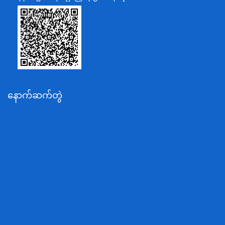
သာသနာရေးနှင့် ယဉ်ကျေးမှုဝန်ကြီးဌာန
စိုက်ပျိုးရေး၊မွေးမြူရေးနှင့်ဆည်မြောင်းဝန်ကြီးဌာန
ပို့ဆောင်ရေးနှင့်ဆက်သွယ်ရေးဝန်ကြီးဌာန
သယံဇာတနှင့်ပတ်ဝန်းကျင်ထိန်းသိမ်းရေးဝန်ကြီးဌာန
လျှပ်စစ်နှင့်စွမ်းအင်ဝန်ကြီးဌာန
နောက်ဆက်တွဲ
အလုပ်သမား၊လူဝင်မှုကြီးကြပ်ရေးနှင့်ပြည်သူ့အင်အား
ဝန်ကြီးဌာန
စီးပွားရေးနှင့်ကူးသန်းရောင်းဝယ်ရေးဝန်ကြီးဌာန
ပညာရေးဝန်ကြီးဌာန
ကျန်းမာရေးနှင့်အားကစားဝန်ကြီးဌာန
ဆောက်လုပ်ရေးဝန်ကြီးဌာန
လူမူဝန်ထမ်း၊ကယ်ဆယ်ရေးနှင့်ပြန်လည်နေရာချထားရေး
ဝန်ကြီးဌာန