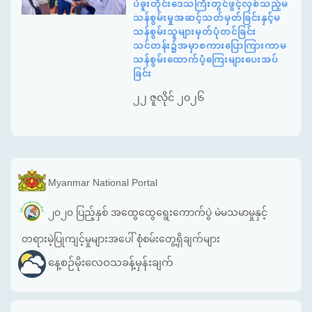
ပဲခူးတိုင်းဒေသကြီးတွင်ဖွင့်လှစ်သည့်မ
သန်စွမ်းမှုအဆင့်သတ်မှတ်ခြင်းနှင့်မ
သန်စွမ်းသူများမှတ်ပုံတင်ခြင်း
သင်တန်း၌အမှာစကားပြောကြားကာမ
သန်စွမ်းထောက်ပံ့ကြေးများပေးအပ်
ခြင်း
၂၂ ဇူလိုင် ၂၀၂၆
Myanmar National Portal
၂၀၂၀ ပြည့်နှစ် အထွေထွေရွေးကောက်ပွဲ မဲမသမာမှုနှင့်
တရားမဲ့ပြုကျင့်မှုများအပေါ် စုံစမ်းတွေ့ရှိချက်များ
နေ့စဉ်မိုးလေဝသခန့်မှန်းချက်