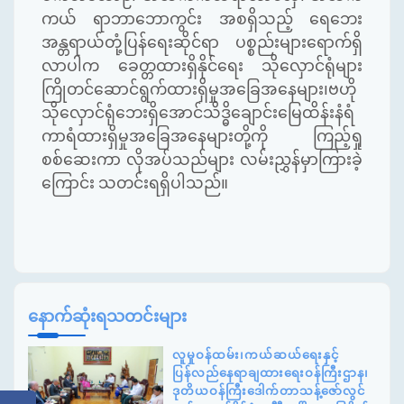
ကယ် ရာဘာဘောကွင်း အစရှိသည့် ရေဘေး
အန္တရာယ်တုံ့ပြန်ရေးဆိုင်ရာ ပစ္စည်းများရောက်ရှိ
လာပါက ခေတ္တထားရှိနိုင်ရေး သိုလှောင်ရုံများ
ကြိုတင်ဆောင်ရွက်ထားရှိမှုအခြေအနေများ၊ဗဟို
သိုလှောင်ရုံဘေးရှိအောင်သိဒ္ဓိချောင်းမြေထိန်းနံရံ
ကာရံထားရှိမှုအခြေအနေများတို့ကို ကြည့်ရှု
စစ်ဆေးကာ လိုအပ်သည်များ လမ်းညွှန်မှာကြားခဲ့
ကြောင်း သတင်းရရှိပါသည်။
နောက်ဆုံးရသတင်းများ
လူမှုဝန်ထမ်း၊ကယ်ဆယ်ရေးနှင့်
ပြန်လည်နေရာချထားရေးဝန်ကြီးဌာန၊
ဒုတိယဝန်ကြီးဒေါက်တာသန့်ဇော်လွင်