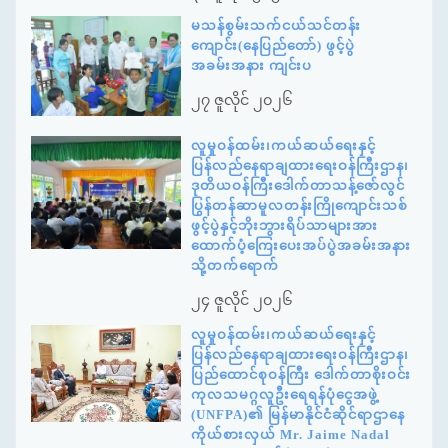
မသန်စွမ်းသက်ငယ်သင်တန်း
ကျောင်း(နေပြည်တော်) ဖွင့်ပွဲ
အခမ်းအနား ကျင်းပ
၂၇ ဇူလိုင် ၂၀၂၆
လူမှုဝန်ထမ်း၊ကယ်ဆယ်ရေးနှင့်
ပြန်လည်နေရာချထားရေးဝန်ကြီးဌာန၊
ဒုတိယဝန်ကြီးဒေါက်တာသန့်ဇော်လွင်
ပြွန်တန်ဆာမူလတန်းကြိုကျောင်းသစ်
ဖွင့်ပွဲနှင့်ဘိုးဘွားရိပ်သာများအား
ထောက်ပံ့ကြေးပေးအပ်ပွဲအခမ်းအနား
သို့တက်ရောက်
၂၄ ဇူလိုင် ၂၀၂၆
လူမှုဝန်ထမ်း၊ကယ်ဆယ်ရေးနှင့်
ပြန်လည်နေရာချထားရေးဝန်ကြီးဌာန၊
ပြည်ထောင်စုဝန်ကြီး ဒေါက်တာစိုးဝင်း
ကုလသမဂ္ဂလူဦးရေရန်ပုံငွေအဖွဲ့
(UNFPA)၏ မြန်မာနိုင်ငံဆိုင်ရာဌာနေ
ကိုယ်စားလှယ် Mr. Jaime Nadal