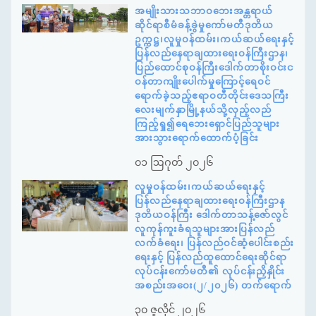
အမျိုးသားသဘာဝဘေးအန္တရာယ်
ဆိုင်ရာစီမံခန့်ခွဲမှုကော်မတီဒုတိယ
ဥက္ကဋ္ဌ၊လူမှုဝန်ထမ်း၊ကယ်ဆယ်ရေးနှင့်
ပြန်လည်နေရာချထားရေးဝန်ကြီးဌာန၊
ပြည်ထောင်စုဝန်ကြီးဒေါက်တာစိုးဝင်းင
ဝန်တာကျိုးပေါက်မှုကြောင့်ရေဝင်
ရောက်ခဲ့သည့်ဧရာဝတီတိုင်းဒေသကြီး
လေးမျက်နှာမြို့နယ်သို့လှည့်လည်
ကြည့်ရှု၍ရေဘေးရှောင်ပြည်သူများ
အားသွားရောက်ထောက်ပံ့ခြင်း
၀၁ ဩဂုတ် ၂၀၂၆
လူမှုဝန်ထမ်း၊ကယ်ဆယ်ရေးနှင့်
ပြန်လည်နေရာချထားရေးဝန်ကြီးဌာန
ဒုတိယဝန်ကြီး ဒေါက်တာသန့်ဇော်လွင်
လူကုန်ကူးခံရသူများအားပြန်လည်
လက်ခံရေး၊ ပြန်လည်ဝင်ဆံ့ပေါင်းစည်း
ရေးနှင့် ပြန်လည်ထူထောင်ရေးဆိုင်ရာ
လုပ်ငန်းကော်မတီ၏ လုပ်ငန်းညှိနှိုင်း
အစည်းအဝေး(၂/၂၀၂၆) တက်ရောက်
၃၀ ဇူလိုင် ၂၀၂၆