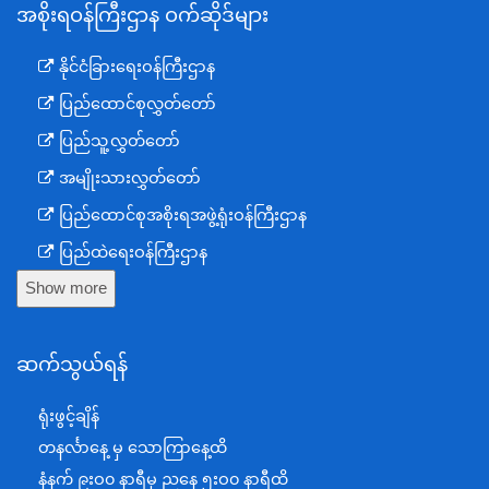
အစိုးရဝန်ကြီးဌာန ဝက်ဆိုဒ်များ
နိုင်ငံခြားရေးဝန်ကြီးဌာန
ပြည်ထောင်စုလွှတ်တော်
ပြည်သူ့လွှတ်တော်
အမျိုးသားလွှတ်တော်
ပြည်ထောင်စုအစိုးရအဖွဲ့ရုံးဝန်ကြီးဌာန
ပြည်ထဲရေးဝန်ကြီးဌာန
Show more
ကာကွယ်ရေးဝန်ကြီးဌာန
နယ်စပ်ရေးရာဝန်ကြီးဌာန
ဆက်သွယ်ရန်
စီမံကိန်း၊ဘဏ္ဍာရေးနှင့်စက်မှုဝန်ကြီးဌာန
ရင်းနှီးမြှုပ်နှံမှုနှင့် နိုင်ငံခြားစီးပွားဆက်သွယ်ရေးဝန်ကြီးဌာန
ရုံးဖွင့်ချိန်
အပြည်ပြည်ဆိုင်ရာပူးပေါင်းဆောင်ရွက်ရေးဝန်ကြီးဌာန
တနင်္လာနေ့ မှ သောကြာနေ့ထိ
ပြန်ကြားရေးဝန်ကြီးဌာန
နံနက် ၉းဝ၀ နာရီမှ ညနေ ၅းဝ၀ နာရီထိ