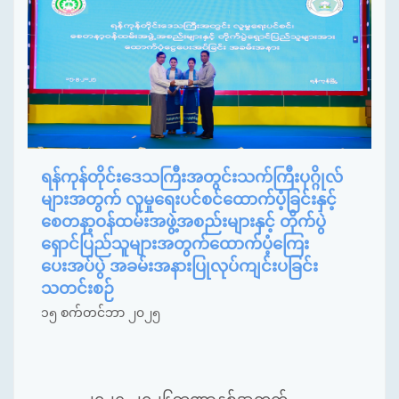
ရန်ကုန်တိုင်းဒေသကြီးအတွင်းသက်ကြီးပုဂ္ဂိုလ်
များအတွက် လူမှုရေးပင်စင်ထောက်ပံ့ခြင်းနှင့်
စေတနာ့ဝန်ထမ်းအဖွဲ့အစည်းများနှင့် တိုက်ပွဲ
ရှောင်ပြည်သူများအတွက်ထောက်ပံ့ကြေး
ပေးအပ်ပွဲ အခမ်းအနားပြုလုပ်ကျင်းပခြင်း
သတင်းစဉ်
၁၅ စက်တင်ဘာ ၂၀၂၅