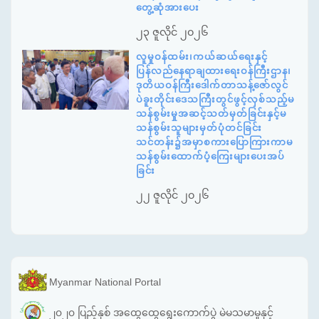
တွေ့ဆုံအားပေး
၂၃ ဇူလိုင် ၂၀၂၆
လူမှုဝန်ထမ်း၊ကယ်ဆယ်ရေးနှင့်
ပြန်လည်နေရာချထားရေးဝန်ကြီးဌာန၊
ဒုတိယဝန်ကြီးဒေါက်တာသန့်ဇော်လွင်
ပဲခူးတိုင်းဒေသကြီးတွင်ဖွင့်လှစ်သည့်မ
သန်စွမ်းမှုအဆင့်သတ်မှတ်ခြင်းနှင့်မ
သန်စွမ်းသူများမှတ်ပုံတင်ခြင်း
သင်တန်း၌အမှာစကားပြောကြားကာမ
သန်စွမ်းထောက်ပံ့ကြေးများပေးအပ်
ခြင်း
၂၂ ဇူလိုင် ၂၀၂၆
Myanmar National Portal
၂၀၂၀ ပြည့်နှစ် အထွေထွေရွေးကောက်ပွဲ မဲမသမာမှုနှင့်