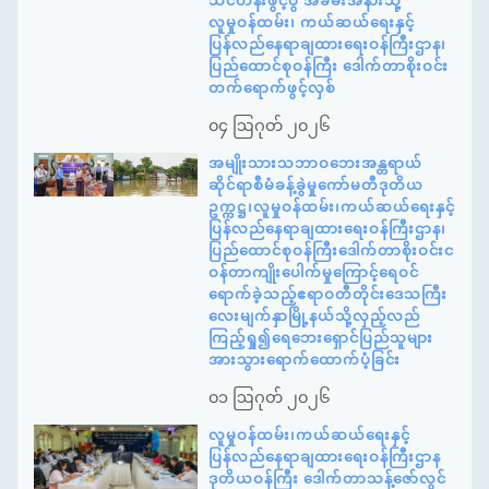
သင်တန်းဖွင့်ပွဲ အခမ်းအနားသို့
လူမှုဝန်ထမ်း၊ ကယ်ဆယ်ရေးနှင့်
ပြန်လည်နေရာချထားရေးဝန်ကြီးဌာန၊
ပြည်ထောင်စုဝန်ကြီး ဒေါက်တာစိုးဝင်း
တက်ရောက်ဖွင့်လှစ်
၀၄ ဩဂုတ် ၂၀၂၆
အမျိုးသားသဘာဝဘေးအန္တရာယ်
ဆိုင်ရာစီမံခန့်ခွဲမှုကော်မတီဒုတိယ
ဥက္ကဋ္ဌ၊လူမှုဝန်ထမ်း၊ကယ်ဆယ်ရေးနှင့်
ပြန်လည်နေရာချထားရေးဝန်ကြီးဌာန၊
ပြည်ထောင်စုဝန်ကြီးဒေါက်တာစိုးဝင်းင
ဝန်တာကျိုးပေါက်မှုကြောင့်ရေဝင်
ရောက်ခဲ့သည့်ဧရာဝတီတိုင်းဒေသကြီး
လေးမျက်နှာမြို့နယ်သို့လှည့်လည်
ကြည့်ရှု၍ရေဘေးရှောင်ပြည်သူများ
အားသွားရောက်ထောက်ပံ့ခြင်း
၀၁ ဩဂုတ် ၂၀၂၆
လူမှုဝန်ထမ်း၊ကယ်ဆယ်ရေးနှင့်
ပြန်လည်နေရာချထားရေးဝန်ကြီးဌာန
ဒုတိယဝန်ကြီး ဒေါက်တာသန့်ဇော်လွင်