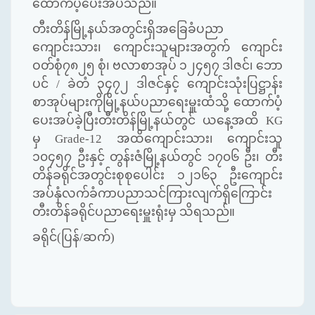
ထောက်ပံ့ပေးအပ်သည်။
တီးတိန်မြို့နယ်အတွင်းရှိအခြေခံပညာ
ကျောင်းသား၊ ကျောင်းသူများအတွက် ကျောင်း
ဝတ်စုံ၇၈၂၅ စုံ၊ ဗလာစာအုပ် ၁၂၄၅၇ ဒါဇင်၊ ဘော
ပင် / ခဲတံ ၃၄၇၂ ဒါဇင်နှင့် ကျောင်းသုံးပြဋ္ဌာန်း
စာအုပ်များကိုမြို့နယ်ပညာရေးမှူးထံသို့ ထောက်ပံ့
ပေးအပ်ခဲ့ပြီးတီးတိန်မြို့နယ်တွင် ယနေ့အထိ
KG
မှ
Grade-
12 အထိကျောင်းသား၊ ကျောင်းသူ
၁၀၄၅၇ ဦးနှင့် တွန်းဇံမြို့နယ်တွင် ၁၇၀၆ ဦး၊ တီး
တိန်ခရိုင်အတွင်းစုစုပေါင်း ၁၂၁၆၃ ဦးကျောင်း
အပ်နှံလက်ခံကာပညာသင်ကြားလျက်ရှိကြောင်း
တီးတိန်ခရိုင်ပညာရေးမှူးရုံးမှ သိရသည်။
ခရိုင်(ပြန်/ဆက်)