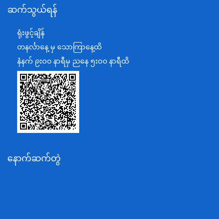
ဆက်သွယ်ရန်
စီမံကိန်း၊ဘဏ္ဍာရေးနှင့်စက်မှုဝန်ကြီးဌာန
ရင်းနှီးမြှုပ်နှံမှုနှင့် နိုင်ငံခြားစီးပွားဆက်သွယ်ရေးဝန်ကြီးဌာန
ရုံးဖွင့်ချိန်
အပြည်ပြည်ဆိုင်ရာပူးပေါင်းဆောင်ရွက်ရေးဝန်ကြီးဌာန
တနင်္လာနေ့ မှ သောကြာနေ့ထိ
ပြန်ကြားရေးဝန်ကြီးဌာန
နံနက် ၉းဝ၀ နာရီမှ ညနေ ၅းဝ၀ နာရီထိ
သာသနာရေးနှင့် ယဉ်ကျေးမှုဝန်ကြီးဌာန
စိုက်ပျိုးရေး၊မွေးမြူရေးနှင့်ဆည်မြောင်းဝန်ကြီးဌာန
ပို့ဆောင်ရေးနှင့်ဆက်သွယ်ရေးဝန်ကြီးဌာန
သယံဇာတနှင့်ပတ်ဝန်းကျင်ထိန်းသိမ်းရေးဝန်ကြီးဌာန
လျှပ်စစ်နှင့်စွမ်းအင်ဝန်ကြီးဌာန
နောက်ဆက်တွဲ
အလုပ်သမား၊လူဝင်မှုကြီးကြပ်ရေးနှင့်ပြည်သူ့အင်အား
ဝန်ကြီးဌာန
စီးပွားရေးနှင့်ကူးသန်းရောင်းဝယ်ရေးဝန်ကြီးဌာန
ပညာရေးဝန်ကြီးဌာန