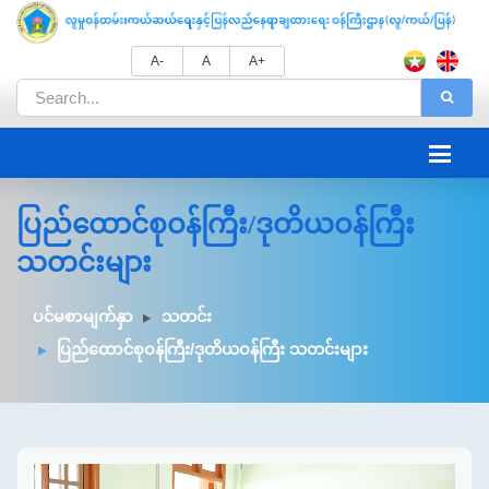
A-
A
A+
ပြည်ထောင်စုဝန်ကြီး/ဒုတိယဝန်ကြီး
သတင်းများ
ပင်မစာမျက်နှာ
သတင်း
ပြည်ထောင်စုဝန်ကြီး/ဒုတိယဝန်ကြီး သတင်းများ