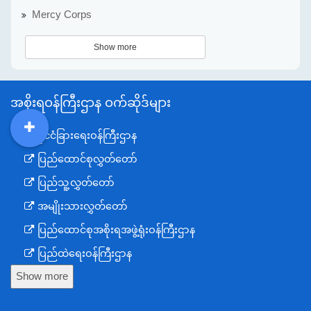
Mercy Corps
Show more
အစိုးရဝန်ကြီးဌာန ဝက်ဆိုဒ်များ
နိုင်ငံခြားရေးဝန်ကြီးဌာန
DDM
MOS
DSW
DOR
ပြည်ထောင်စုလွှတ်တော်
ပြည်သူ့လွှတ်တော်
အမျိုးသားလွှတ်တော်
ပြည်ထောင်စုအစိုးရအဖွဲ့ရုံးဝန်ကြီးဌာန
ပြည်ထဲရေးဝန်ကြီးဌာန
Show more
ကာကွယ်ရေးဝန်ကြီးဌာန
နယ်စပ်ရေးရာဝန်ကြီးဌာန