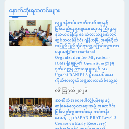
နောက်ဆုံးရသတင်းများ
လူမှုဝန်ထမ်း၊ကယ်ဆယ်ရေးနှင့်
ပြန်လည်နေရာချထားရေးဝန်ကြီးဌာန၊
ဒုတိယဝန်ကြီးဒေါက်တာသန့်ဇော်လွင်
ဆွစ်ဇာလန်နိုင်ငံ၊ ဂျီနီဗာမြို့အခြေစိုက်
အပြည်ပြည်ဆိုင်ရာရွှေ့ပြောင်းသွားလာ
ရေးအဖွဲ့(International
Organization for Migration -
IOM) ရုံးချုပ်၏ Operationsဌာနမှ
ဒုတိယညွှန်ကြားရေးမှူးချုပ် Ms.
Ugochi DANIELS ဦးဆောင်သော
ကိုယ်စားလှယ်အဖွဲ့အားလက်ခံတွေ့ဆုံ
၀၆ ဩဂုတ် ၂၀၂၆
အာဆီယံအရေးပေါ်တုံ့ပြန်ရေးနှင့်
ဆန်းစစ်လေ့လာရေးအဖွဲ့ အစောပိုင်း
ပြန်လည်ထူထောင်ရေး သင်တန်း
အဆင့်- ၂ (ASEAN-ERAT Level-2
Course on Early Recovery)