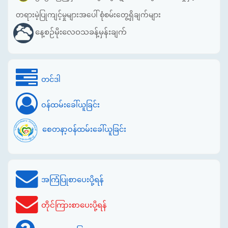
တရားမဲ့ပြုကျင့်မှုများအပေါ် စုံစမ်းတွေ့ရှိချက်များ
နေ့စဉ်မိုးလေဝသခန့်မှန်းချက်
တင်ဒါ
ဝန်ထမ်းခေါ်ယူခြင်း
စေတနာ့ဝန်ထမ်းခေါ်ယူခြင်း
အကြံပြုစာပေးပို့ရန်
တိုင်ကြားစာပေးပို့ရန်