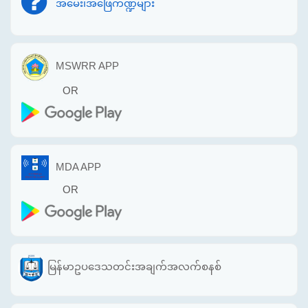
အမေး၊အဖြေကဏ္ဍများ
MSWRR APP
OR
MDA APP
OR
မြန်မာဥပဒေသတင်းအချက်အလက်စနစ်