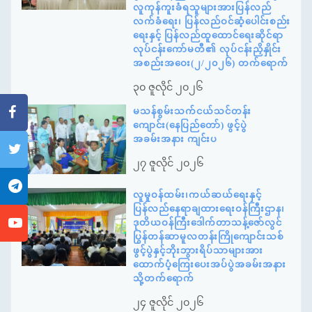
လူကုန်ကူးခံရသူများအားပြန်လည်
လက်ခံရေး၊ ပြန်လည်ဝင်ဆံ့ပေါင်းစည်း
ရေးနှင့် ပြန်လည်ထူထောင်ရေးဆိုင်ရာ
လုပ်ငန်းကော်မတီ၏ လုပ်ငန်းညှိနှိုင်း
အစည်းအဝေး(၂/၂၀၂၆) တက်ရောက်
၃၀ ဇူလိုင် ၂၀၂၆
မသန်စွမ်းသက်ငယ်သင်တန်း
ကျောင်း(နေပြည်တော်) ဖွင့်ပွဲ
အခမ်းအနား ကျင်းပ
၂၇ ဇူလိုင် ၂၀၂၆
လူမှုဝန်ထမ်း၊ကယ်ဆယ်ရေးနှင့်
ပြန်လည်နေရာချထားရေးဝန်ကြီးဌာန၊
ဒုတိယဝန်ကြီးဒေါက်တာသန့်ဇော်လွင်
ပြွန်တန်ဆာမူလတန်းကြိုကျောင်းသစ်
ဖွင့်ပွဲနှင့်ဘိုးဘွားရိပ်သာများအား
ထောက်ပံ့ကြေးပေးအပ်ပွဲအခမ်းအနား
သို့တက်ရောက်
၂၄ ဇူလိုင် ၂၀၂၆