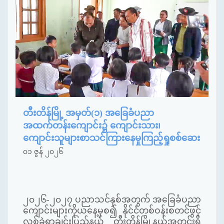
တီးတိန်မြို့ အမှတ်(၁) အခြေခံပညာ
အထက်တန်းကျောင်း၌ ကျောင်းသား၊
ကျောင်းသူများစာသင်ကြားနေမှုကြည့်ရှုစစ်ဆေး
၀၁ ဇွန် ၂၀၂၆
၂၀၂၆-၂၀၂၇ ပညာသင်နှစ်အတွက် အခြေခံပညာ
ကျောင်းများကိုယနေ့မှစ၍ နိုင်ငံတစ်ဝန်းစတင်ဖွင့်
လှစ်ခဲ့ရာချင်းပြည်နယ် တီးတိန်မြို့နယ်အတွင်းရှိ