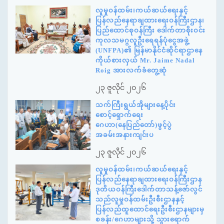
လူမှုဝန်ထမ်း၊ကယ်ဆယ်ရေးနှင့်
ပြန်လည်နေရာချထားရေးဝန်ကြီးဌာန၊
ပြည်ထောင်စုဝန်ကြီး ဒေါက်တာစိုးဝင်း
ကုလသမဂ္ဂလူဦးရေရန်ပုံငွေအဖွဲ့
(UNFPA)၏ မြန်မာနိုင်ငံဆိုင်ရာဌာနေ
ကိုယ်စားလှယ် Mr. Jaime Nadal
Roig အားလက်ခံတွေ့ဆုံ
၂၃ ဇူလိုင် ၂၀၂၆
သက်ကြီးရွယ်အိုများနေ့ပိုင်း
စောင့်ရှောက်ရေး
ဂေဟာ(နေပြည်တော်)ဖွင့်ပွဲ
အခမ်းအနားကျင်းပ
၂၃ ဇူလိုင် ၂၀၂၆
လူမှုဝန်ထမ်း၊ကယ်ဆယ်ရေးနှင့်
ပြန်လည်နေရာချထားရေးဝန်ကြီးဌာန
ဒုတိယဝန်ကြီးဒေါက်တာသန့်ဇော်လွင်
သည်လူမှုဝန်ထမ်းဦးစီးဌာနနှင့်
ပြန်လည်ထူထောင်ရေးဦးစီးဌာနများမှ
စခန်း/ဂေဟာများသို့ သွားရောက်