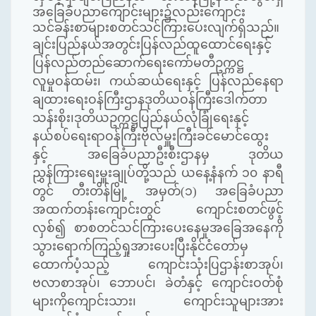
အခြေခံပညာကျောင်းများ၌လည်းကျောင်း
သင်ခန်းစာများစတင်သင်ကြားပေးလျက်ရှိသည်။
ချင်းပြည်နယ်အတွင်းပြန်လည်ထူထောင်ရေးနှင့်
ပြန်လည်တည်ဆောက်ရေးကော်မတီဥက္ကဋ္ဌ
လူမှုဝန်ထမ်း၊ ကယ်ဆယ်ရေးနှင့် ပြန်လည်နေရာ
ချထားရေးဝန်ကြီးဌာနဒုတိယဝန်ကြီးဒေါက်တာ
သန်းစိုး၊ဒုတိယဥက္ကဋ္ဌပြည်နယ်လုံခြုံရေးနှင့်
နယ်စပ်ရေးရာဝန်ကြီးဗိုလ်မှူးကြီးခင်မောင်ထွေး
နှင့် အခြေခံပညာဦးစီးဌာနမှ ဒုတိယ
ညွှန်ကြားရေးမှူးချုပ်တို့သည် ယနေ့နံနက် ၁၀ နာရီ
တွင် တီးတိန်မြို့ အမှတ်(၁) အခြေခံပညာ
အထက်တန်းကျောင်းတွင် ကျောင်းစတင်ဖွင့်
လှစ်၍ စာစတင်သင်ကြားပေးနေမှုအခြေအနေကို
သွားရောက်ကြည့်ရှုအားပေးပြီးနိုင်ငံတော်မှ
ထောက်ပံ့သည့် ကျောင်းသုံးပြဌာန်းစာအုပ်၊
ဗလာစာအုပ်၊ ဘောပင်၊ ခဲတံနှင့် ကျောင်းဝတ်စုံ
များကိုကျောင်းသား၊ ကျောင်းသူများအား