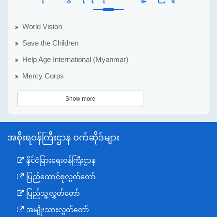
World Vision
Save the Children
Help Age International (Myanmar)
Mercy Corps
Show more
အစိုးရဝန်ကြီးဌာန ဝက်ဆိုဒ်များ
နိုင်ငံခြားရေးဝန်ကြီးဌာန
ပြည်ထောင်စုလွှတ်တော်
ပြည်သူ့လွှတ်တော်
အမျိုးသားလွှတ်တော်