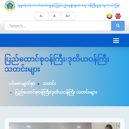
A-
A
A+
ပြည်ထောင်စုဝန်ကြီး/ဒုတိယဝန်ကြီး
သတင်းများ
ပင်မစာမျက်နှာ
သတင်း
ပြည်ထောင်စုဝန်ကြီး/ဒုတိယဝန်ကြီး သတင်းများ