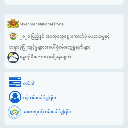
Myanmar National Portal
၂၀၂၀ ပြည့်နှစ် အထွေထွေရွေးကောက်ပွဲ မဲမသမာမှုနှင့်
တရားမဲ့ပြုကျင့်မှုများအပေါ် စုံစမ်းတွေ့ရှိချက်များ
နေ့စဉ်မိုးလေဝသခန့်မှန်းချက်
တင်ဒါ
ဝန်ထမ်းခေါ်ယူခြင်း
စေတနာ့ဝန်ထမ်းခေါ်ယူခြင်း