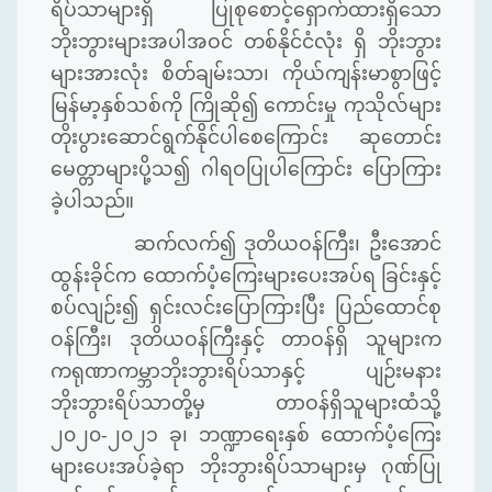
ရိပ်သာများရှိ
ပြုစုစောင့်ရှောက်ထားရှိသော
ဘိုးဘွားများအပါအဝင်
တစ်နိုင်ငံလုံး
ရှိ
ဘိုးဘွား
များအားလုံး
စိတ်ချမ်းသာ၊
ကိုယ်ကျန်းမာစွာဖြင့်
မြန်မာ့နှစ်သစ်ကို
ကြိုဆို၍
ကောင်းမှု
ကုသိုလ်များ
တိုးပွားဆောင်ရွက်နိုင်ပါစေကြောင်း
ဆုတောင်း
မေတ္တာများပို့သ၍
ဂါရဝပြုပါကြောင်း
ပြောကြား
ခဲ့ပါသည်။
ဆက်လက်၍
ဒုတိယဝန်ကြီး၊
ဦးအောင်
ထွန်းခိုင်က
ထောက်ပံ့ကြေးများပေးအပ်ရ
ခြင်းနှင့်
စပ်လျဉ်း၍
ရှင်းလင်းပြောကြားပြီး
ပြည်ထောင်စု
ဝန်ကြီး၊
ဒုတိယဝန်ကြီးနှင့်
တာဝန်ရှိ
သူများက
ကရုဏာကမ္ဘာဘိုးဘွားရိပ်သာနှင့်
ပျဉ်းမနား
ဘိုးဘွားရိပ်သာတို့မှ
တာဝန်ရှိသူများထံသို့
၂၀၂၀
-
၂၀၂၁
ခု၊
ဘဏ္ဍာရေးနှစ်
ထောက်ပံ့ကြေး
များပေးအပ်ခဲ့ရာ
ဘိုးဘွားရိပ်သာများမှ
ဂုဏ်ပြု