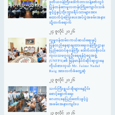
ဒုတိယဝန်ကြီးဒေါက်တာသန့်ဇော်လွင်
ပြွန်တန်ဆာမူလတန်းကြိုကျောင်းသစ်
ဖွင့်ပွဲနှင့်ဘိုးဘွားရိပ်သာများအား
ထောက်ပံ့ကြေးပေးအပ်ပွဲအခမ်းအနား
သို့တက်ရောက်
၂၄ ဇူလိုင် ၂၀၂၆
လူမှုဝန်ထမ်း၊ကယ်ဆယ်ရေးနှင့်
ပြန်လည်နေရာချထားရေးဝန်ကြီးဌာန၊
ပြည်ထောင်စုဝန်ကြီး ဒေါက်တာစိုးဝင်း
ကုလသမဂ္ဂလူဦးရေရန်ပုံငွေအဖွဲ့
(UNFPA)၏ မြန်မာနိုင်ငံဆိုင်ရာဌာနေ
ကိုယ်စားလှယ် Mr. Jaime Nadal
Roig အားလက်ခံတွေ့ဆုံ
၂၃ ဇူလိုင် ၂၀၂၆
သက်ကြီးရွယ်အိုများနေ့ပိုင်း
စောင့်ရှောက်ရေး
ဂေဟာ(နေပြည်တော်)ဖွင့်ပွဲ
အခမ်းအနားကျင်းပ
၂၃ ဇူလိုင် ၂၀၂၆