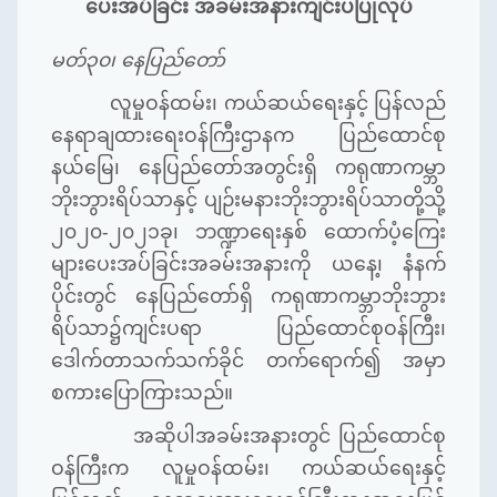
ပေးအပ်ခြင်း
အခမ်းအနားကျင်းပပြုလုပ်
မတ်
၃၀၊
နေပြည်တော်
လူမှုဝန်ထမ်း၊
ကယ်ဆယ်ရေးနှင့်
ပြန်လည်
နေရာချထားရေးဝန်ကြီးဌာနက
ပြည်ထောင်စု
နယ်မြေ၊
နေပြည်တော်အတွင်းရှိ
ကရုဏာကမ္ဘာ
ဘိုးဘွားရိပ်သာနှင့်
ပျဉ်းမနားဘိုးဘွားရိပ်သာတို့သို့
၂၀၂၀
-
၂၀၂၁ခု၊
ဘဏ္ဍာရေးနှစ်
ထောက်ပံ့ကြေး
များပေးအပ်ခြင်းအခမ်းအနားကို
ယနေ့၊
နံနက်
ပိုင်းတွင်
နေပြည်တော်ရှိ
ကရုဏာကမ္ဘာဘိုးဘွား
ရိပ်သာ၌ကျင်းပရာ
ပြည်ထောင်စုဝန်ကြီး၊
ဒေါက်တာသက်သက်ခိုင်
တက်ရောက်၍
အမှာ
စကားပြောကြားသည်။
အဆိုပါအခမ်းအနားတွင်
ပြည်ထောင်စု
ဝန်ကြီးက
လူမှုဝန်ထမ်း၊
ကယ်ဆယ်ရေးနှင့်