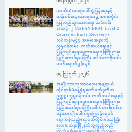
၀၆ ဩဂုတ် ၂၀၂၆
အာဆီယံအရေးပေါ်တုံ့ပြန်ရေးနှင့်
ဆန်းစစ်လေ့လာရေးအဖွဲ့ အစောပိုင်း
ပြန်လည်ထူထောင်ရေး သင်တန်း
အဆင့်- ၂ (ASEAN-ERAT Level-2
Course on Early Recovery)
သင်တန်းဖွင့်ပွဲ အခမ်းအနားသို့
လူမှုဝန်ထမ်း၊ ကယ်ဆယ်ရေးနှင့်
ပြန်လည်နေရာချထားရေးဝန်ကြီးဌာန၊
ပြည်ထောင်စုဝန်ကြီး ဒေါက်တာစိုးဝင်း
တက်ရောက်ဖွင့်လှစ်
၀၄ ဩဂုတ် ၂၀၂၆
အမျိုးသားသဘာဝဘေးအန္တရာယ်
ဆိုင်ရာစီမံခန့်ခွဲမှုကော်မတီဒုတိယ
ဥက္ကဋ္ဌ၊လူမှုဝန်ထမ်း၊ကယ်ဆယ်ရေးနှင့်
ပြန်လည်နေရာချထားရေးဝန်ကြီးဌာန၊
ပြည်ထောင်စုဝန်ကြီးဒေါက်တာစိုးဝင်းင
ဝန်တာကျိုးပေါက်မှုကြောင့်ရေဝင်
ရောက်ခဲ့သည့်ဧရာဝတီတိုင်းဒေသကြီး
လေးမျက်နှာမြို့နယ်သို့လှည့်လည်
ကြည့်ရှု၍ရေဘေးရှောင်ပြည်သူများ