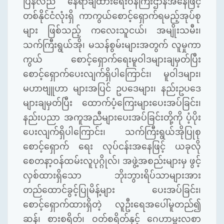
ပြန်လည်
နေရာချထားရေးဝန်ကြီးဌာနအနေဖြင့်
တစ်နိုင်ငံလုံးရှိ
ကာကွယ်စောင့်ရှောက်ရမည့်အုပ်စု
များ
ဖြစ်သည့်
ကလေးသူငယ်၊
အမျိုးသမီး၊
သက်ကြီးရွယ်အို၊
မသန်စွမ်းများအတွက်
လူမှုကာ
ကွယ်
စောင့်ရှောက်ရေးမူဝါဒများချမှတ်ပြီး
စောင့်ရှောက်ပေးလျက်ရှိပါကြောင်း၊
မူဝါဒများ၊
မဟာဗျူဟာ
များအပြင်
ဥပဒေများ၊
နည်းဥပဒေ
များချမှတ်ပြီး
ထောက်ပံ့ကြေးများပေးအပ်ခြင်း၊
နည်းပညာ
အကူအညီများပေးအပ်ခြင်းတို့ကို
ပံ့ပိုး
ပေးလျက်ရှိပါကြောင်း၊
သက်ကြီးရွယ်အိုပြုစု
စောင့်ရှောက်
ရေး
လုပ်ငန်းအနေဖြင့်
ယခုလို
စေတနာ့ဝန်ထမ်းလူပုဂ္ဂိုလ်၊
အဖွဲ့အစည်းများမှ
ဖွင့်
လှစ်ထားရှိသော
ဘိုးဘွားရိပ်သာများအား
တည်ထောင်ခွင့်ပြုမိန့်များ
ပေးအပ်ခြင်း၊
စောင့်ရှောက်ထားရှိတဲ့
လူဦးရေအပေါ်မူတည်၍
ဆန်၊
စားစရိတ်၊
ဝတ်စရိတ်နှင့်
ဂေဟာမှူးလစာ