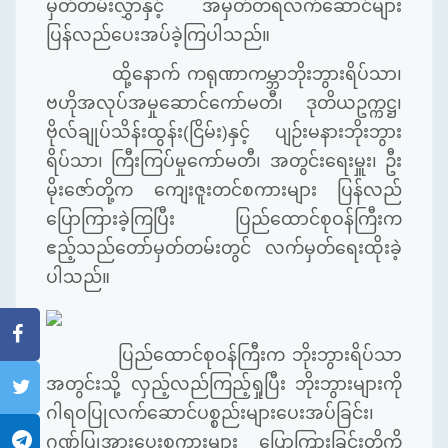
မှတ်တမ်းလွှာနှင့်
အမှတ်တရလက်ဆောင်များ
ပြန်လည်ပေးအပ်ခဲ့ကြပါသည်။
ထို့နောက်
ကရုဏာကမ္ဘာဘိုးဘွားရိပ်သာ၊
ဗဟိုအလုပ်အမှုဆောင်ကော်မတီ၊
ဒုတိယဥက္ကဋ္ဌ၊
ဗိုလ်ချုပ်သိန်းထွန်း
(
ငြိမ်း
)
နှင့်
ပျဉ်းမနားဘိုးဘွား
ရိပ်သာ၊
ကြီးကြပ်မှုကော်မတီ၊
အတွင်းရေးမှူး၊
ဦး
မိုးဇော်တို့က
ကျေးဇူးတင်စကားများ
ပြန်လည်
ပြောကြားခဲ့ကြပြီး
ပြည်ထောင်စုဝန်ကြီးက
ဧည့်သည်တော်မှတ်တမ်းတွင်
လက်မှတ်ရေးထိုးခဲ့
ပါသည်။
ပြည်ထောင်စုဝန်ကြီးက
ဘိုးဘွားရိပ်သာ
အတွင်းသို့
လှည့်လည်ကြည့်ရှုပြီး
ဘိုးဘွားများကို
ဂါရဝပြုလက်ဆောင်ပစ္စည်းများပေးအပ်ခြင်း၊
ဂုဏ်ပြုအားပေးစကားများ
ပြောကြားခြင်းတို့ကို