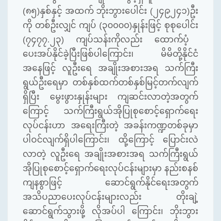
(
၈၅
)
နှစ်နှင့်
အထက်
ဘိုးဘွားပေါင်း
(
၂၄၉၂၄၁
)
ဦး
ကို
တစ်ဦးလျှင်
ကျပ်
(
၃၀၀၀၀
)
နှုန်းဖြင့်
စုစုပေါင်း
(
၇၄၇၇
.
၂၃
)
ကျပ်သန်းကိုလည်း
ထောက်ပံ့
ပေးအပ်နိုင်ခဲ့ပြီးဖြစ်ပါကြောင်း၊
မိမိတို့နိုင်ငံ
အနေဖြင့်
လူဦးရေ
အချိုးအစားအရ
သက်ကြီး
ရွယ်ဦးရေမှာ
တစ်နှစ်ထက်တစ်နှစ်မြင့်တက်လျက်
ရှိပြီး
မွေးဖွားနှုန်းများ
ကျဆင်းလာတဲ့အတွက်
ကြောင့်
သက်ကြီးရွယ်အိုပြုစုစောင့်ရှောက်ရေး
လုပ်ငန်းဟာ
အရေးကြီးတဲ့
အခန်းကဏ္ဍတစ်ခုမှာ
ပါဝင်လျက်ရှိပါကြောင်း၊
ထို့ကြောင့်
ပြောင်းလဲ
လာတဲ့
လူဦးရေ
အချိုးအစားအရ
သက်ကြီးရွယ်
အိုပြုစုစောင့်ရှောက်ရေးလုပ်ငန်းများမှာ
နည်းစနစ်
ကျနစွာဖြင့်
ဆောင်ရွက်နိုင်ရေးအတွက်
အသိပညာပေးလုပ်ငန်းများလည်း
တိုးချဲ့
ဆောင်ရွက်သွားဖို့
လိုအပ်ပါ
ကြောင်း၊
ဘိုးဘွား