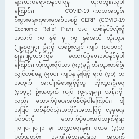
များတက်ရောက်နိုင်ပါရန်
တိုက်တွန်းလိုပါ
ကြောင်း၊
COVID-19
ကာလအတွင်း
စီးပွားရေးကုစားမှုအစီအစဉ်
CERP (COVID-19
Economic Relief Plan)
အရ
တစ်နိုင်ငံလုံးရှိ
အသက်
၈၀
နှစ်
မှ
၈၄
နှစ်အထိ
ဘိုးဘွား
(
၂၉၃၄၅၇
)
ဦးကို
တစ်ဦးလျှင်
ကျပ်
(
၃၀၀၀၀
)
နှုန်းဖြင့်တစ်ကြိမ်
ထောက်ပံ့ပေးအပ်နိုင်ခဲ့ပါ
ကြောင်း၊
ဘိုးဘွားရိပ်သာ
(
၈၃
)
ခုရှိ
ဘိုးဘွားတစ်ဦး
လျှင်တစ်နေ့
(
၅၀၀
)
ကျပ်နှုန်းဖြင့်
ရက်
(
၃၀
)
စာ
အတွက်
အကျိုးခံစားခွင့်ရှိသူ
ဘိုးဘွားဦးရေ
(
၃၀၃၃
)
ဦးအတွက်
ကျပ်
(
၄၅
.
၄၉၅
)
သန်းကို
လည်း
ထောက်ပံ့ပေးအပ်နိုင်ခဲ့ပါကြောင်း၊
ဒါ့
အပြင်
တစ်နိုင်ငံလုံးအတိုင်းအတာဖြင့်
လူမှုရေး
ပင်စင်ကို
ထောက်ပံ့ပေးအပ်လျက်ရှိရာ
၂၀၂၀
-
၂၀၂၁
ခု၊
ဘဏ္ဍာရေးနှစ်၊
ပထမ
(
၃
)
လ
ပတ်အတွင်း
အကျိုးခံစားခွင့်ရှိသူ
အသက်