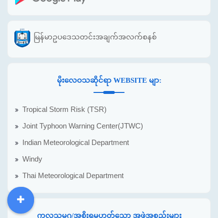
မြန်မာဥပဒေသတင်းအချက်အလက်စနစ်
မိုးလေဝသဆိုင်ရာ WEBSITE မျာ:
Tropical Storm Risk (TSR)
Joint Typhoon Warning Center(JTWC)
Indian Meteorological Department
Windy
Thai Meteorological Department
DDM
MOS
DSW
DOR
ကုလသမဂ္ဂ/အစိုးရမဟုတ်သော အဖွဲ့အစည်းများ