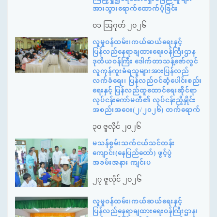
အားသွားရောက်ထောက်ပံ့ခြင်း
၀၁ ဩဂုတ် ၂၀၂၆
လူမှုဝန်ထမ်း၊ကယ်ဆယ်ရေးနှင့်
ပြန်လည်နေရာချထားရေးဝန်ကြီးဌာန
ဒုတိယဝန်ကြီး ဒေါက်တာသန့်ဇော်လွင်
လူကုန်ကူးခံရသူများအားပြန်လည်
လက်ခံရေး၊ ပြန်လည်ဝင်ဆံ့ပေါင်းစည်း
ရေးနှင့် ပြန်လည်ထူထောင်ရေးဆိုင်ရာ
လုပ်ငန်းကော်မတီ၏ လုပ်ငန်းညှိနှိုင်း
အစည်းအဝေး(၂/၂၀၂၆) တက်ရောက်
၃၀ ဇူလိုင် ၂၀၂၆
မသန်စွမ်းသက်ငယ်သင်တန်း
ကျောင်း(နေပြည်တော်) ဖွင့်ပွဲ
အခမ်းအနား ကျင်းပ
၂၇ ဇူလိုင် ၂၀၂၆
လူမှုဝန်ထမ်း၊ကယ်ဆယ်ရေးနှင့်
ပြန်လည်နေရာချထားရေးဝန်ကြီးဌာန၊