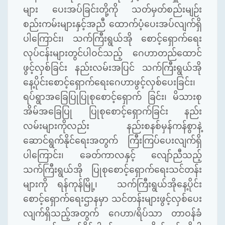
များ
ပေးအပ်ခြင်းတို့ကို
သတ်မှတ်စည်းမျဉ်း
စည်းကမ်းများနှင့်အညီ
ထောက်ပံ့ပေးအပ်လျက်ရှိ
ပါကြောင်း၊
သက်ကြီးရွယ်အို
စောင့်ရှောက်ရေး
လုပ်ငန်းများတွင်ပါဝင်သည့်
ဂေဟာတည်ထောင်
ဖွင့်လှစ်ခြင်း
နည်းလမ်းအပြင်
သက်ကြီးရွယ်အို
နေ့ပိုင်းစောင့်ရှောက်ရေးဂေဟာဖွင့်လှစ်ပေးခြင်း၊
ရပ်ရွာအခြေပြုပြုစုစောင့်ရှောက်
ခြင်း၊
မိသားစု
အိမ်အခြေပြု
ပြုစုစောင့်ရှောက်ခြင်း
နည်း
လမ်းများကိုလည်း
နည်းစနစ်မှန်ကန်စွာနဲ့
ဆောင်ရွက်နိုင်ရေးအတွက်
ကြီးကြပ်ပေးလျက်ရှိ
ပါကြောင်း၊
ခေတ်ကာလနှင့်
လျော်ညီသည့်
သက်ကြီးရွယ်အို
ပြုစုစောင့်ရှောက်ရေးသင်တန်း
များကို
ရန်ကုန်မြို့၊
သက်ကြီးရွယ်အိုနေ့ပိုင်း
စောင့်ရှောက်ရေးဌာနမှာ
သင်တန်းများဖွင့်လှစ်ပေး
လျက်ရှိသည့်အတွက်
ဂေဟာ
/
ရိပ်သာ
တာဝန်ခံ