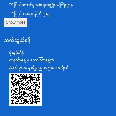
ပြည်ထောင်စုအစိုးရအဖွဲ့ရုံးဝန်ကြီးဌာန
ပြည်ထဲရေးဝန်ကြီးဌာန
Show more
ကာကွယ်ရေးဝန်ကြီးဌာန
နယ်စပ်ရေးရာဝန်ကြီးဌာန
ဆက်သွယ်ရန်
စီမံကိန်း၊ဘဏ္ဍာရေးနှင့်စက်မှုဝန်ကြီးဌာန
ရင်းနှီးမြှုပ်နှံမှုနှင့် နိုင်ငံခြားစီးပွားဆက်သွယ်ရေးဝန်ကြီးဌာန
ရုံးဖွင့်ချိန်
အပြည်ပြည်ဆိုင်ရာပူးပေါင်းဆောင်ရွက်ရေးဝန်ကြီးဌာန
တနင်္လာနေ့ မှ သောကြာနေ့ထိ
ပြန်ကြားရေးဝန်ကြီးဌာန
နံနက် ၉းဝ၀ နာရီမှ ညနေ ၅းဝ၀ နာရီထိ
သာသနာရေးနှင့် ယဉ်ကျေးမှုဝန်ကြီးဌာန
စိုက်ပျိုးရေး၊မွေးမြူရေးနှင့်ဆည်မြောင်းဝန်ကြီးဌာန
ပို့ဆောင်ရေးနှင့်ဆက်သွယ်ရေးဝန်ကြီးဌာန
သယံဇာတနှင့်ပတ်ဝန်းကျင်ထိန်းသိမ်းရေးဝန်ကြီးဌာန
လျှပ်စစ်နှင့်စွမ်းအင်ဝန်ကြီးဌာန