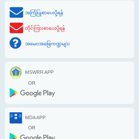
အကြံပြုစာပေးပို့ရန်
တိုင်ကြားစာပေးပို့ရန်
အမေး၊အဖြေကဏ္ဍများ
MSWRR APP
OR
MDA APP
OR