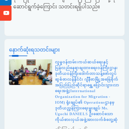
ဆောင်ရွက်ခဲ့ကြောင်း
သတင်းရရှိပါသည်။
နောက်ဆုံးရသတင်းများ
လူမှုဝန်ထမ်း၊ကယ်ဆယ်ရေးနှင့်
ပြန်လည်နေရာချထားရေးဝန်ကြီးဌာန၊
ဒုတိယဝန်ကြီးဒေါက်တာသန့်ဇော်လွင်
ဆွစ်ဇာလန်နိုင်ငံ၊ ဂျီနီဗာမြို့အခြေစိုက်
အပြည်ပြည်ဆိုင်ရာရွှေ့ပြောင်းသွားလာ
ရေးအဖွဲ့(International
Organization for Migration -
IOM) ရုံးချုပ်၏ Operationsဌာနမှ
ဒုတိယညွှန်ကြားရေးမှူးချုပ် Ms.
Ugochi DANIELS ဦးဆောင်သော
ကိုယ်စားလှယ်အဖွဲ့အားလက်ခံတွေ့ဆုံ