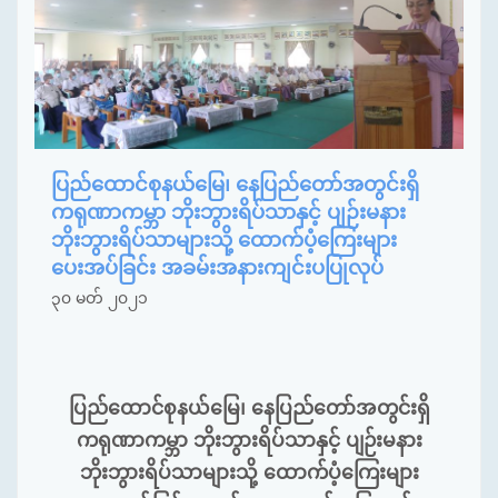
ပြည်ထောင်စုနယ်မြေ၊ နေပြည်တော်အတွင်းရှိ
ကရုဏာကမ္ဘာ ဘိုးဘွားရိပ်သာနှင့် ပျဉ်းမနား
ဘိုးဘွားရိပ်သာများသို့ ထောက်ပံ့ကြေးများ
ပေးအပ်ခြင်း အခမ်းအနားကျင်းပပြုလုပ်
၃၀ မတ် ၂၀၂၁
ပြည်ထောင်စုနယ်မြေ၊
နေပြည်တော်အတွင်းရှိ
ကရုဏာကမ္ဘာ
ဘိုးဘွားရိပ်သာနှင့်
ပျဉ်းမနား
ဘိုးဘွားရိပ်သာများသို့
ထောက်ပံ့ကြေးများ