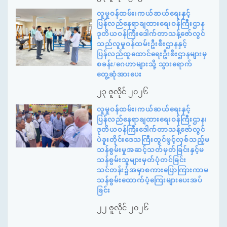
လူမှုဝန်ထမ်း၊ကယ်ဆယ်ရေးနှင့်
ပြန်လည်နေရာချထားရေးဝန်ကြီးဌာန
ဒုတိယဝန်ကြီးဒေါက်တာသန့်ဇော်လွင်
သည်လူမှုဝန်ထမ်းဦးစီးဌာနနှင့်
ပြန်လည်ထူထောင်ရေးဦးစီးဌာနများမှ
စခန်း/ဂေဟာများသို့ သွားရောက်
တွေ့ဆုံအားပေး
၂၃ ဇူလိုင် ၂၀၂၆
လူမှုဝန်ထမ်း၊ကယ်ဆယ်ရေးနှင့်
ပြန်လည်နေရာချထားရေးဝန်ကြီးဌာန၊
ဒုတိယဝန်ကြီးဒေါက်တာသန့်ဇော်လွင်
ပဲခူးတိုင်းဒေသကြီးတွင်ဖွင့်လှစ်သည့်မ
သန်စွမ်းမှုအဆင့်သတ်မှတ်ခြင်းနှင့်မ
သန်စွမ်းသူများမှတ်ပုံတင်ခြင်း
သင်တန်း၌အမှာစကားပြောကြားကာမ
သန်စွမ်းထောက်ပံ့ကြေးများပေးအပ်
ခြင်း
၂၂ ဇူလိုင် ၂၀၂၆