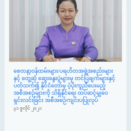
စေတနာ့ဝန်ထမ်းများ/ပရဟိတအဖွဲ့အစည်းများ
နှင့် တွေ့ဆုံ ဆွေးနွေးပွဲများမှ တင်ပြချက်များနှင့်
ပတ်သက်၍ နိုင်ငံတော်မှ ပံ့ပိုးကူညီပေးမည့်
အစီအစဉ်များကို သိရှိနိုင်ရေး ထပ်ဆင့်မျှဝေ
ရှင်းလင်းခြင်း အစီအစဉ်ကျင်းပပြုလုပ်
၃၁ ဇူလိုင် ၂၀၂၁