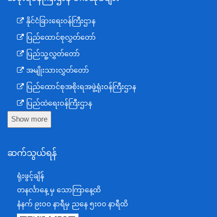
နိုင်ငံခြားရေးဝန်ကြီးဌာန
ပြည်ထောင်စုလွှတ်တော်
ပြည်သူ့လွှတ်တော်
အမျိုးသားလွှတ်တော်
ပြည်ထောင်စုအစိုးရအဖွဲ့ရုံးဝန်ကြီးဌာန
ပြည်ထဲရေးဝန်ကြီးဌာန
Show more
ကာကွယ်ရေးဝန်ကြီးဌာန
နယ်စပ်ရေးရာဝန်ကြီးဌာန
ဆက်သွယ်ရန်
စီမံကိန်း၊ဘဏ္ဍာရေးနှင့်စက်မှုဝန်ကြီးဌာန
ရင်းနှီးမြှုပ်နှံမှုနှင့် နိုင်ငံခြားစီးပွားဆက်သွယ်ရေးဝန်ကြီးဌာန
ရုံးဖွင့်ချိန်
အပြည်ပြည်ဆိုင်ရာပူးပေါင်းဆောင်ရွက်ရေးဝန်ကြီးဌာန
တနင်္လာနေ့ မှ သောကြာနေ့ထိ
ပြန်ကြားရေးဝန်ကြီးဌာန
နံနက် ၉းဝ၀ နာရီမှ ညနေ ၅းဝ၀ နာရီထိ