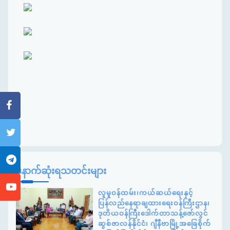
နောက်ဆုံးရသတင်းများ
လူမှုဝန်ထမ်း၊ကယ်ဆယ်ရေးနှင့်
ပြန်လည်နေရာချထားရေးဝန်ကြီးဌာန၊
ဒုတိယဝန်ကြီးဒေါက်တာသန့်ဇော်လွင်
ဆွစ်ဇာလန်နိုင်ငံ၊ ဂျီနီဗာမြို့အခြေစိုက်