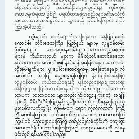
လိုအပ်ပါ ကြောင်း၊လူမှုရေးဝန်ဆောင်မှု လူမှုအကူအညီပေး
ရေးလုပ်ငန်းများကို အဆင်ပြေချောမွေ့စေရန် လုပ်ကိုင်
ဆောင်ရွက်ရတာဖြစ်၍ ပရဟိတအဖွဲ့အစည်းများ၏အသံကို
အလေးထားဆောင်ရွက်ပေး သွားမည် ဖြစ်ပါကြောင်း ပြော
ကြားခဲ့ပါသည်။
ထို့နောက် တက်ရောက်လာကြသော နေပြည်တော်
ကောင်စီ၊ တိုင်းဒေသကြီး၊ ပြည်နယ် များမှ လူမှုဝန်ထမ်း
ဦးစီးမှူးများ၊ စေတနာ့ဝန်ထမ်းများ၊ပရဟိတအဖွဲ့အစည်း
များမှ ကိုယ်စားလှယ် များက မိမိတို့လုပ်ဆောင်နေသော
နယ်ပယ်ကဏ္ဍအသီးသီး၏ နယ်မြေအခြေအနေ အခက်အခဲ၊
လိုအပ်ချက်များ၊ ပူးပေါင်းဆောင်ရွက်မှု အခြေအနေများကို
အသီးသီး တင်ပြ ဆွေးနွေးခဲ့ကြပြီး၊
နိဂုံးချုပ်အနေဖြင့်
လူမှုဝန်ထမ်း၊ ကယ်ဆယ်ရေးနှင့် ပြန်လည်နေရာချထားရေး
ဝန်ကြီးဌာန၊
ပြည်ထောင်စုဝန်ကြီးက
ကိုဗစ်-၁၉ ကပ်ဘေးကို
သာမက သဘာဝဘေးများလည်းကြုံတွေ့နေကြရတဲ့ အချိန်
ဖြစ်လို့ မိမိတို့တိုင်းပြည်နှင့်လူမျိုးအတွက် အစိုးရနှင့်ပြည်သူ
ပူးပေါင်းလက်တွဲပြီး ကိုဗစ်-၁၉ ရောဂါကိုတိုက်ထုတ် ကြဖို့
လိုအပ်ပါကြောင်း၊ တ
က်ရောက်လာသူ
များက တက်တက်ကြွ
ကြွပါဝင် ဆွေးနွေးပေးကြလို့
တစ်ဦးချင်းစီတိုင်းကို ကျေးဇူး
အထူးတင်ရှိပါကြောင်းပြောကြား၍ အစည်းအဝေးကို ညနေ
ပိုင်းတွင် ရုပ်သိမ်းခဲ့ပါသည်။