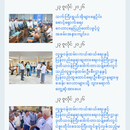
၂၃ ဇူလိုင် ၂၀၂၆
သက်ကြီးရွယ်အိုများနေ့ပိုင်း
စောင့်ရှောက်ရေး
ဂေဟာ(နေပြည်တော်)ဖွင့်ပွဲ
အခမ်းအနားကျင်းပ
၂၃ ဇူလိုင် ၂၀၂၆
လူမှုဝန်ထမ်း၊ကယ်ဆယ်ရေးနှင့်
ပြန်လည်နေရာချထားရေးဝန်ကြီးဌာန
ဒုတိယဝန်ကြီးဒေါက်တာသန့်ဇော်လွင်
သည်လူမှုဝန်ထမ်းဦးစီးဌာနနှင့်
ပြန်လည်ထူထောင်ရေးဦးစီးဌာနများမှ
စခန်း/ဂေဟာများသို့ သွားရောက်
တွေ့ဆုံအားပေး
၂၃ ဇူလိုင် ၂၀၂၆
လူမှုဝန်ထမ်း၊ကယ်ဆယ်ရေးနှင့်
ပြန်လည်နေရာချထားရေးဝန်ကြီးဌာန၊
ဒုတိယဝန်ကြီးဒေါက်တာသန့်ဇော်လွင်
ပဲခူးတိုင်းဒေသကြီးတွင်ဖွင့်လှစ်သည့်မ