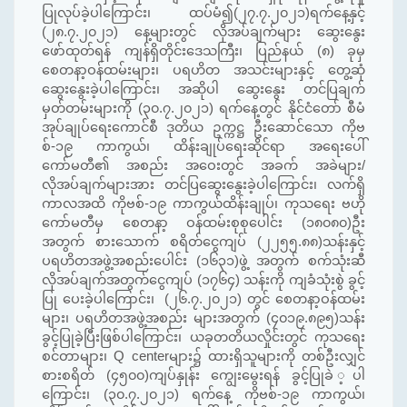
ပြုလုပ်ခဲ့ပါကြောင်း၊ ထပ်မံ၍(၂၇.၇.၂၀၂၁)ရက်နေ့နှင့်
(၂၈.၇.၂၀၂၁) နေ့များတွင် လိုအပ်ချက်များ ဆွေးနွေး
ဖော်ထုတ်ရန် ကျန်ရှိတိုင်းဒေသကြီး၊ ပြည်နယ် (၈) ခုမှ
စေတနာ့ဝန်ထမ်းများ၊ ပရဟိတ အသင်းများနှင့် တွေ့ဆုံ
ဆွေးနွေးခဲ့ပါကြောင်း၊ အဆိုပါ ဆွေးနွေး တင်ပြချက်
မှတ်တမ်းများကို (၃၀.၇.၂၀၂၁) ရက်နေ့တွင် နိုင်ငံတော် စီမံ
အုပ်ချုပ်ရေးကောင်စီ ဒုတိယ ဥက္ကဋ္ဌ ဦးဆောင်သော ကိုဗ
စ်-၁၉ ကာကွယ်၊ ထိန်းချုပ်ရေးဆိုင်ရာ အရေးပေါ်
ကော်မတီ၏ အစည်း အဝေးတွင် အခက် အခဲများ/
လိုအပ်ချက်များအား တင်ပြဆွေးနွေးခဲ့ပါကြောင်း၊ လက်ရှိ
ကာလအထိ ကိုဗစ်-၁၉ ကာကွယ်ထိန်းချုပ်၊ ကုသရေး ဗဟို
ကော်မတီမှ စေတနာ့ ဝန်ထမ်းစုစုပေါင်း (၁၈၀၈၀)ဦး
အတွက် စားသောက် စရိတ်ငွေကျပ် (၂၂၅၅.၈၈)သန်းနှင့်
ပရဟိတအဖွဲ့အစည်းပေါင်း (၁၆၃၁)ဖွဲ့ အတွက် စက်သုံးဆီ
လိုအပ်ချက်အတွက်ငွေကျပ် (၁၇၆၄) သန်းကို ကျခံသုံးစွဲ ခွင့်
ပြု ပေးခဲ့ပါကြောင်း၊ (၂၆.၇.၂၀၂၁) တွင် စေတနာ့ဝန်ထမ်း
များ၊ ပရဟိတအဖွဲ့အစည်း များအတွက် (၄၀၁၉.၈၉၅)သန်း
ခွင့်ပြုခဲ့ပြီးဖြစ်ပါကြောင်း၊ ယခုတတိယလှိုင်းတွင် ကုသရေး
စင်တာများ၊ Q centerများ၌ ထားရှိသူများကို တစ်ဦးလျှင်
စားစရိတ် (၄၅၀၀)ကျပ်နှုန်း ကျွေးမွေးရန် ခွင့်ပြုခဲ ့ပါ
ကြောင်း၊ (၃၀.၇.၂၀၂၁) ရက်နေ့ ကိုဗစ်-၁၉ ကာကွယ်၊