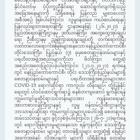
စေတနာ့ဝန်ထမ်းမျာ၏ လိုအပ်ချက်များနှင့် ပတ်သက်ပြီး
နိုင်ငံတော်မှ ပံ့ပိုးကူညီနိုင်ရေး ‌ဆောင်ရွက်လျက်ရှိသည့်
အခြေအနေများကို သိရှိစေရန် ပြန်လည် မျှဝေပေးတဲ့
အစီအစဉ် ဖြစ်ပါကြောင်း၊
လူမှုဝန်ထမ်း၊ ကယ်ဆယ်ရေးနှင့်
ပြန်လည်ချထားရေးဝန်ကြီး ဌာနအနေဖြင့် (၂.၆.၂၀၂၁) ၌
ပြည်ထဲရေးဝန်ကြီးဌာနမှ ဒုတိယဝန်ကြီး၊ အထွေထွေအုပ်ချုပ်
ရေး ဉီးစီးဌာနမှ ညွှန်ကြားရေးမှူးချုပ်တို့ တက်ရောက်ပြီး
လတ်တလောရောဂါအဖြစ်များနေသော နေပြည်တော်ကောင်စီ၊
တိုင်းဒေသကြီး၊ ပြည်နယ် (၇) ခုမှ
စေတနာ့ဝန်ထမ်းများနှင့်
ပရဟိတအဖွဲ့အစည်းများကိုသာ ဖိတ်ကြား တွေ့
ဆုံ
အစည်းအဝေးပြုလုပ်ခဲ့ပါကြောင်း၊ (၂၁.၇.၂၀၂၁) ရက်နေ့
တွင် နေပြည်တော်ကောင်စီ၊ တိုင်း ဒေသကြီး၊ပြည်နယ်များရှိ
စေတနာ့ဝန်ထမ်းများနှင့် ပရဟိတအဖွဲ့အစည်းများအား
COVID-19 ရောဂါဆိုင်ရာ ကာကွယ်၊ ထိန်းချုပ်၊ တုံ့ပြန်နိုင်
ရေးတွင် ပါဝင်ဆောင်ရွက်ရာ၌ စနစ်တကျဆောင် ရွက်နိုင်ရန်
ကျွမ်းကျင်မှုဆိုင်ရာသင်တန်းများအား ကျန်းမာရေးနှင့်
အားကစားဝန်ကြီးဌာနနှင့် လူမှု ဝန်ထမ်းဦးစီးဌာနတို့မှ
ဘာသာရပ်ဆိုင်ရာ ကျွမ်းကျင်သူများပူးပေါင်း၍ စေတနာ့ဝန်
ထမ်းသင်တန်း များ ဖွင့်လှစ်ခဲ့ပါကြောင်း၊ (၂၆-၇-၂၁)ရက်နေ့
တွင် ရောဂါဖြစ်ပွားမှုများနေသော ရန်ကုန်တိုင်း ဒေသကြီးမှ
စေတနာ့ဝန်ထမ်း များနှင့် တာဝန်ရှိသူများ တွေ့ဆုံ၍ မြေပြင်
အခက်အခဲနှင့် လိုအပ်ချက် များကို သိရှိနိုင်ရန် တွေ့ဆုံမှု