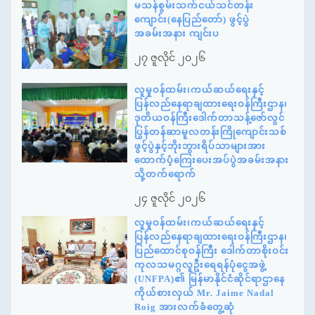
မသန်စွမ်းသက်ငယ်သင်တန်း
ကျောင်း(နေပြည်တော်) ဖွင့်ပွဲ
အခမ်းအနား ကျင်းပ
၂၇ ဇူလိုင် ၂၀၂၆
လူမှုဝန်ထမ်း၊ကယ်ဆယ်ရေးနှင့်
ပြန်လည်နေရာချထားရေးဝန်ကြီးဌာန၊
ဒုတိယဝန်ကြီးဒေါက်တာသန့်ဇော်လွင်
ပြွန်တန်ဆာမူလတန်းကြိုကျောင်းသစ်
ဖွင့်ပွဲနှင့်ဘိုးဘွားရိပ်သာများအား
ထောက်ပံ့ကြေးပေးအပ်ပွဲအခမ်းအနား
သို့တက်ရောက်
၂၄ ဇူလိုင် ၂၀၂၆
လူမှုဝန်ထမ်း၊ကယ်ဆယ်ရေးနှင့်
ပြန်လည်နေရာချထားရေးဝန်ကြီးဌာန၊
ပြည်ထောင်စုဝန်ကြီး ဒေါက်တာစိုးဝင်း
ကုလသမဂ္ဂလူဦးရေရန်ပုံငွေအဖွဲ့
(UNFPA)၏ မြန်မာနိုင်ငံဆိုင်ရာဌာနေ
ကိုယ်စားလှယ် Mr. Jaime Nadal
Roig အားလက်ခံတွေ့ဆုံ