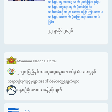
သန်စွမ်းမှုအဆင့်သတ်မှတ်ခြင်းနှင့်မ
သန်စွမ်းသူများမှတ်ပုံတင်ခြင်း
သင်တန်း၌အမှာစကားပြောကြားကာမ
သန်စွမ်းထောက်ပံ့ကြေးများပေးအပ်
ခြင်း
၂၂ ဇူလိုင် ၂၀၂၆
Myanmar National Portal
၂၀၂၀ ပြည့်နှစ် အထွေထွေရွေးကောက်ပွဲ မဲမသမာမှုနှင့်
တရားမဲ့ပြုကျင့်မှုများအပေါ် စုံစမ်းတွေ့ရှိချက်များ
နေ့စဉ်မိုးလေဝသခန့်မှန်းချက်