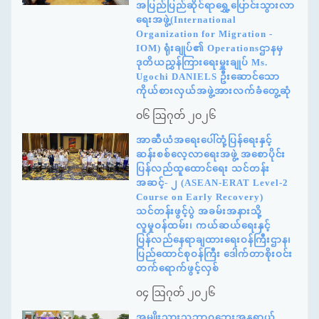
အပြည်ပြည်ဆိုင်ရာရွှေ့ပြောင်းသွားလာ
ရေးအဖွဲ့(International
Organization for Migration -
IOM) ရုံးချုပ်၏ Operationsဌာနမှ
ဒုတိယညွှန်ကြားရေးမှူးချုပ် Ms.
Ugochi DANIELS ဦးဆောင်သော
ကိုယ်စားလှယ်အဖွဲ့အားလက်ခံတွေ့ဆုံ
၀၆ ဩဂုတ် ၂၀၂၆
အာဆီယံအရေးပေါ်တုံ့ပြန်ရေးနှင့်
ဆန်းစစ်လေ့လာရေးအဖွဲ့ အစောပိုင်း
ပြန်လည်ထူထောင်ရေး သင်တန်း
အဆင့်- ၂ (ASEAN-ERAT Level-2
Course on Early Recovery)
သင်တန်းဖွင့်ပွဲ အခမ်းအနားသို့
လူမှုဝန်ထမ်း၊ ကယ်ဆယ်ရေးနှင့်
ပြန်လည်နေရာချထားရေးဝန်ကြီးဌာန၊
ပြည်ထောင်စုဝန်ကြီး ဒေါက်တာစိုးဝင်း
တက်ရောက်ဖွင့်လှစ်
၀၄ ဩဂုတ် ၂၀၂၆
အမျိုးသားသဘာဝဘေးအန္တရာယ်