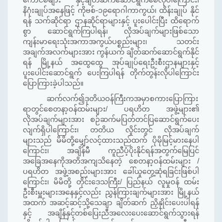
ကောင်စီများ နှင့်ချိတ်ဆက်ဆောင်ရွက်စေလိုပါကြောင်း၊
နိဂုံးချုပ်အနေဖြင့် ကိုဗစ်-၁၉ရောဂါကာကွယ်၊ ထိန်းချုပ် နိုင်
ရန် သက်ဆိုင်ရာ ဌာနဆိုင်ရာများနှင့် ပူးပေါင်းပြီး ထိရောက်
စွာ ဆောင်ရွက်ကြပါရန်၊ လိုအပ်ချက်များဖြစ်သော
ကျန်းမာရေးသုံးအကာအကွယ်ပစ္စည်းများ၊ သတင်း
အချက်အလက်များအား ကွန်ယက် ချိတ်ဆက်ဆောင်ရွက်နိုင်
ရန် မြို့နယ် အထွေထွေ အုပ်ချုပ်ရေးဦးစီးဌာနများနှင့်
ပူးပေါင်း‌ဆောင်ရွက် ပေးကြပါရန် တိုက်တွန်းလိုပါကြောင်း
ပြောကြားခဲ့ပါသည်။
ဆက်လက်၍ဒုတိယဝန်ကြီးကအမှာစကားပြောကြား
ရာတွင်စေတနာ့ဝန်ထမ်းများ/ ပရဟိတ အဖွဲ့များ၏
လိုအပ်ချက်များအား စဉ်ဆက်မပြတ်တင်ပြဆောင်ရွက်ပေး
လျက်ရှိပါကြောင်း၊ တတိယ လှိုင်းတွင် လိုအပ်ချက်
များသည် မိမိတို့မျှော်လင့်ထားသည်ထက် ပိုမိုမြင့်မားနေပါ
ကြောင်း၊ အချိန်မီ ကူညီပံ့ပိုးနိုင်ရန်အတွက်မြေပြင်
အခြေအနေကိုအတိအကျသိနေတဲ့ စေတနာ့ဝန်ထမ်းများ /
ပရဟိတ အဖွဲ့အစည်းများအား ခေါ်ယူတွေ့ဆုံရခြင်းဖြစ်ပါ
ကြောင်း၊ မိမိတို့ တိုင်းဒေသကြီး/ ပြည်နယ် လူမှုဝန် ထမ်း
ဦးစီးမှူးများအနေနှင့်လည်း ညွှန်ကြားချက်များအား မြို့နယ်
အထက် အဆင့်ဆင့်သို့သေချာ ချိတ်ဆက် ညှိနှိုင်းပေးပါရန်
နှင့် အချိန်နှင့်တစ်ပြေးညီအလေးပေးဆောင်ရွက်သွားရန်