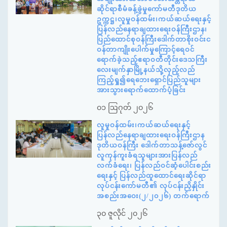
ဆိုင်ရာစီမံခန့်ခွဲမှုကော်မတီဒုတိယ
ဥက္ကဋ္ဌ၊လူမှုဝန်ထမ်း၊ကယ်ဆယ်ရေးနှင့်
ပြန်လည်နေရာချထားရေးဝန်ကြီးဌာန၊
ပြည်ထောင်စုဝန်ကြီးဒေါက်တာစိုးဝင်းင
ဝန်တာကျိုးပေါက်မှုကြောင့်ရေဝင်
ရောက်ခဲ့သည့်ဧရာဝတီတိုင်းဒေသကြီး
လေးမျက်နှာမြို့နယ်သို့လှည့်လည်
ကြည့်ရှု၍ရေဘေးရှောင်ပြည်သူများ
အားသွားရောက်ထောက်ပံ့ခြင်း
၀၁ ဩဂုတ် ၂၀၂၆
လူမှုဝန်ထမ်း၊ကယ်ဆယ်ရေးနှင့်
ပြန်လည်နေရာချထားရေးဝန်ကြီးဌာန
ဒုတိယဝန်ကြီး ဒေါက်တာသန့်ဇော်လွင်
လူကုန်ကူးခံရသူများအားပြန်လည်
လက်ခံရေး၊ ပြန်လည်ဝင်ဆံ့ပေါင်းစည်း
ရေးနှင့် ပြန်လည်ထူထောင်ရေးဆိုင်ရာ
လုပ်ငန်းကော်မတီ၏ လုပ်ငန်းညှိနှိုင်း
အစည်းအဝေး(၂/၂၀၂၆) တက်ရောက်
၃၀ ဇူလိုင် ၂၀၂၆