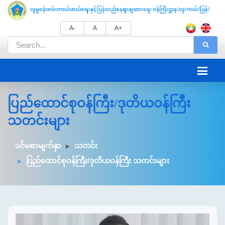
A-
A
A+
ပြည်ထောင်စုဝန်ကြီး/ဒုတိယဝန်ကြီး
သတင်းများ
ပင်မစာမျက်နှာ
သတင်း
ပြည်ထောင်စုဝန်ကြီး/ဒုတိယဝန်ကြီး သတင်းများ