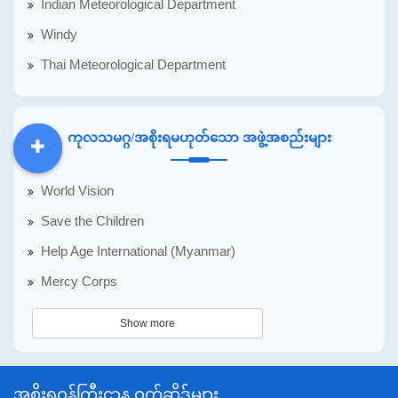
Indian Meteorological Department
Windy
Thai Meteorological Department
ကုလသမဂ္ဂ/အစိုးရမဟုတ်သော အဖွဲ့အစည်းများ
DDM
MOS
DSW
DOR
World Vision
Save the Children
Help Age International (Myanmar)
Mercy Corps
Show more
အစိုးရဝန်ကြီးဌာန ဝက်ဆိုဒ်များ