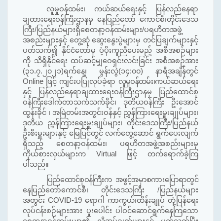
လူမှုဝန်ထမ်း၊ ကယ်ဆယ်ရေးနှင့် ပြန်လည်နေရာ
ချထားရေးဝန်ကြီးဌာနမှ နေပြည်တော် ကောင်စီ၊တိုင်းဒေသ
ကြီး/ပြည်နယ်များရှိစေတနာ့ဝန်ထမ်းများ/ပရဟိတအဖွဲ့
အစည်းများနှင့် တွေ့ဆုံ ဆွေးနွေးပွဲများမှ တင်ပြချက်များနှင့်
ပတ်သက်၍ နိုင်ငံတော်မှ ပံ့ပိုးကူညီပေးမည့် အစီအစဉ်များ
ကို သိရှိနိုင်ရေး ထပ်ဆင့်မျှဝေရှင်းလင်းခြင်း အစီအစဉ်
အား
(၃၁.
၇
.
၂၀၂၁
)
ရက်နေ့၊
မွန်းလွဲ(၁၄:
၀၀
)
နာရီအချိန်တွင်
Online
ဖြင့် ကျင်းပပြုလုပ်ခဲ့ရာ
လူမှုဝန်ထမ်း၊
ကယ်ဆယ်ရေး
နှင့် ပြန်လည်နေရာချထားရေးဝန်ကြီးဌာနမှ ပြည်ထောင်စု
ဝန်ကြီးဒေါက်တာသက်သက်ခိုင်၊ ဒုတိယဝန်ကြီး ဦးအောင်
ထွန်းခိုင် ၊ အမြဲတမ်းအတွင်းဝန်နှင့် ညွှန်ကြားရေးမှူးချုပ်များ၊
ဒုတိယ ညွှန်ကြားရေးမှူးချုပ်များ၊ တိုင်းဒေသကြီး
/ပြည်နယ်
ဦးစီးမှူးများနှင့်
မြေပြင်တွင် လက်တွေ့ဆောင် ရွက်ပေးလျက်
ရှိသည့် စေတနာ့ဝန်ထမ်း၊ ပရဟိတအဖွဲ့အစည်းများမှ
ကိုယ်စားလှယ်များက
Virtual
ဖြင့် တက်ရောက်ခဲ့ကြ
ပါသည်။
ပြည်ထောင်စုဝန်ကြီးက
အဖွင့်အမှာစကားပြောရာတွင်
နေပြည်တော်ကောင်စီ၊ တိုင်းဒေသကြီး /ပြည်နယ်များ
အတွင်း COVID-19 ရောဂါ ကာကွယ်၊ထိန်းချုပ် တုံ့ပြန်ရေး
လုပ်ငန်းစဉ်များအား ပူးပေါင်း ပါဝင်ဆောင်ရွက်နေကြသော