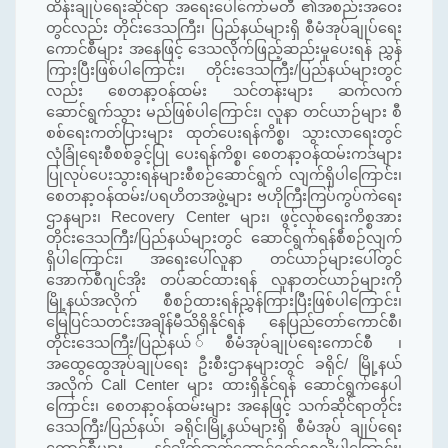
ထိန်းချုပ်ရေးဆိုင်ရာ အရေးပေါ်ကော်မတီ ၏အစည်းအဝေး
တွင်လည်း တိုင်းဒေသကြီး၊ ပြည်နယ်များရှိ စီမံအုပ်ချုပ်ရေး
ကောင်စီများ အနေဖြင့် ဒေသလိုက်ဖြည့်ဆည်းမှုပေးရန် ညွှန်
ကြားပြီးဖြစ်ပါကြောင်း၊ တိုင်းဒေသကြီး/ပြည်နယ်များတွင်
လည်း စေတနာ့ဝန်ထမ်း သင်တန်းများ ဆက်လက်
ဆောင်ရွက်သွား မည်ဖြစ်ပါကြောင်း၊ လူနာ တင်ယာဉ်များ စီ
စစ်ရေးကတ်ပြားများ ထုတ်ပေးရန်ကိစ္စ၊ သွားလာရေးတွင်
လုံခြုံရေးစီစစ်ခွင့်ပြု ပေးရန်ကိစ္စ၊ စေတနာ့ဝန်ထမ်းကဒ်များ
ပြုလုပ်ပေးသွားရန်များစီစဉ်ဆောင်ရွက် လျက်ရှိပါကြောင်း၊
စေတနာ့ဝန်ထမ်း/ပရဟိတအဖွဲ့များ ဗဟိုကြီးကြပ်ကွပ်ကဲရေး
ဌာနများ၊ Recovery Center များ၊ ဖွင့်လှစ်ရေးကိစ္စအား
တိုင်းဒေသကြီး/ပြည်နယ်များတွင် ဆောင်ရွက်ရန်စီစဉ်လျက်
ရှိပါကြောင်း၊ အရေးပေါ်လူနာ တင်ယာဉ်များပေါ်တွင်
အောက်စီဂျင်အိုး တပ်ဆင်ထားရန် လူနာတင်ယာဉ်များကို
မြို့နယ်အလိုက် စီစဉ်ထားရန်ညွှန်ကြားပြီးဖြစ်ပါကြောင်း၊
မြေပြင်သတင်းအချိန်မီသိရှိနိုင်ရန် နေပြည်တော်ကောင်စီ၊
တိုင်းဒေသကြီး/ပြည်နယ် ်စီမံအုပ်ချုပ်ရေးကောင်စီ ၊
အထွေထွေအုပ်ချုပ်ရေး ဦးစီးဌာနများတွင် ခရိုင်/ မြို့နယ်
အလိုက် Call Center များ ထားရှိနိုင်ရန် ဆောင်ရွက်နေပါ
ကြောင်း၊ စေတနာ့ဝန်ထမ်းများ အနေဖြင့် သက်ဆိုင်ရာတိုင်း
ဒေသကြီး/ပြည်နယ်၊ ခရိုင်၊မြို့နယ်များရှိ စီမံအုပ် ချုပ်ရေး