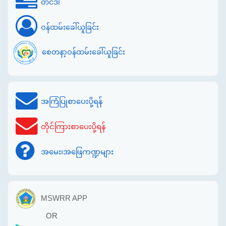
တင်ဒါ
ဝန်ထမ်းခေါ်ယူခြင်း
စေတနာ့ဝန်ထမ်းခေါ်ယူခြင်း
အကြံပြုစာပေးပို့ရန်
တိုင်ကြားစာပေးပို့ရန်
အမေး၊အဖြေကဏ္ဍများ
MSWRR APP
OR