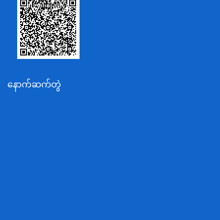
သာသနာရေးနှင့် ယဉ်ကျေးမှုဝန်ကြီးဌာန
စိုက်ပျိုးရေး၊မွေးမြူရေးနှင့်ဆည်မြောင်းဝန်ကြီးဌာန
ပို့ဆောင်ရေးနှင့်ဆက်သွယ်ရေးဝန်ကြီးဌာန
သယံဇာတနှင့်ပတ်ဝန်းကျင်ထိန်းသိမ်းရေးဝန်ကြီးဌာန
လျှပ်စစ်နှင့်စွမ်းအင်ဝန်ကြီးဌာန
နောက်ဆက်တွဲ
အလုပ်သမား၊လူဝင်မှုကြီးကြပ်ရေးနှင့်ပြည်သူ့အင်အား
ဝန်ကြီးဌာန
စီးပွားရေးနှင့်ကူးသန်းရောင်းဝယ်ရေးဝန်ကြီးဌာန
ပညာရေးဝန်ကြီးဌာန
ကျန်းမာရေးနှင့်အားကစားဝန်ကြီးဌာန
ဆောက်လုပ်ရေးဝန်ကြီးဌာန
လူမူဝန်ထမ်း၊ကယ်ဆယ်ရေးနှင့်ပြန်လည်နေရာချထားရေး
ဝန်ကြီးဌာန
ဟိုတယ်နှင့်ခရီးသွားလာရေးဝန်ကြီးဌာန