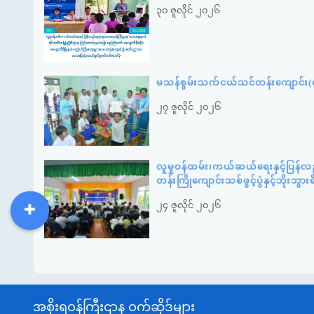
၃၀ ဇူလိုင် ၂၀၂၆
မသန်စွမ်းသက်ငယ်သင်တန်းကျောင်း(နေ
၂၇ ဇူလိုင် ၂၀၂၆
လူမှုဝန်ထမ်း၊ကယ်ဆယ်ရေးနှင့်ပြန်လ
တန်းကြိုကျောင်းသစ်ဖွင့်ပွဲနှင့်ဘို
၂၄ ဇူလိုင် ၂၀၂၆
DDM
MOS
DSW
DOR
အစိုးရဝန်ကြီးဌာန ဝက်ဆိုဒ်များ