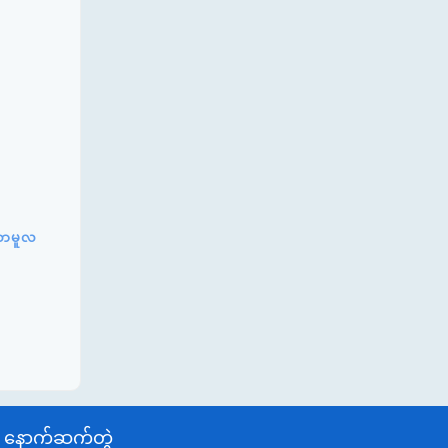
်ဆာမူလ
နောက်ဆက်တွဲ