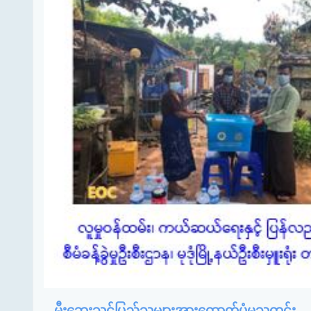
မီးဘေးသင့်ပြည်သူများအားထောက်ပံ့မှုသတင်း