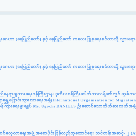
ရေးဂေဟာ (နေပြည်တော်) နှင့် နေပြည်တော် ကလေးပြုစုရေးစင်တာသို့ သွားရောက
ရေးဂေဟာ (နေပြည်တော်) နှင့် နေပြည်တော် ကလေးပြုစုရေးစင်တာသို့ သွားရောက
်နေရာချထားရေးဝန်ကြီးဌာန၊ ဒုတိယဝန်ကြီးဒေါက်တာသန့်ဇော်လွင် ဆွစ်ဇာလန်
င်ရာရွှေ့ပြောင်းသွားလာရေးအဖွဲ့(International Organization for Migratio
ွှန်ကြားရေးမှူးချုပ် Ms. Ugochi DANIELS ဦးဆောင်သောကိုယ်စားလှယ်အဖွဲ
န်းစစ်လေ့လာရေးအဖွဲ့ အစောပိုင်းပြန်လည်ထူထောင်ရေး သင်တန်းအဆင့်- ၂ (