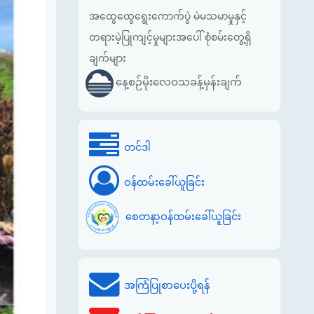
အထွေထွေရွေးကောက်ပွဲ မဲမသမာမှုနှင့်
တရားမဲ့ပြုကျင့်မှုများအပေါ် စုံစမ်းတွေ့ရှိ
ချက်များ
နေ့စဉ်မိုးလေဝသခန့်မှန်းချက်
တင်ဒါ
ဝန်ထမ်းခေါ်ယူခြင်း
စေတနာ့ဝန်ထမ်းခေါ်ယူခြင်း
အကြံပြုစာပေးပို့ရန်