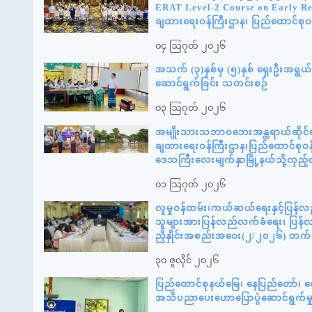
ERAT Level-2 Course on Early Reco
ချထားရေးဝန်ကြီးဌာန၊ ပြည်ထောင်စုဝန
၀၄ ဩဂုတ် ၂၀၂၆
အသက် (၃)နှစ်မှ (၅)နှစ် ရှေးဦးအရွယ် က
ဆောင်ရွက်ခြင်း သတင်းစဉ်
၀၃ ဩဂုတ် ၂၀၂၆
အမျိုးသားသဘာဝဘေးအန္တရာယ်ဆိုင်ရာစ
ချထားရေးဝန်ကြီးဌာန၊ပြည်ထောင်စုဝန်
ဒေသကြီးလေးမျက်နှာမြို့နယ်သို့လှည
၀၁ ဩဂုတ် ၂၀၂၆
လူမှုဝန်ထမ်း၊ကယ်ဆယ်ရေးနှင့်ပြန်လ
သူများအားပြန်လည်လက်ခံရေး၊ ပြန်လည်
ညှိနှိုင်းအစည်းအဝေး(၂/၂၀၂၆) တက
၃၀ ဇူလိုင် ၂၀၂၆
ပြည်ထောင်စုနယ်မြေ၊ နေပြည်တော်၊ ဇေ
အသိပညာပေးဟောပြောပွဲဆောင်ရွက်မ