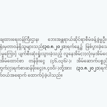
ာချထား
ရေးဝန်ကြီးဌာန၊ ဘေးအန္တရာယ်ဆိုင်ရာစီမံခန့်ခွဲ
မှုဥ
ုံးမှ
တာဝန်ရှိသူများသည်
(
၃၀
.၈.၂၀၂၁
)
ရက်နေ့၌ ဖြစ်ပွားခဲ့သေ
်မှုကြောင့် ပျက်စီးဆုံးရှုံးသွားခဲ့သည့် လူနေအိမ်(၁)လုံးမှအိမ်ထ
မ်ထောင်စာ တန်ဖိုးငွေ (၄၆,၀၃၆/-)၊ အိမ်ဆောက်ပစ္စည်းဖ
က်(၇)ရက်စာဆန်ဖိုး
ငွေ(၈,၄၀ဝိ/-)တို့အား
(၃၁.၈.၂၀၂၁
)ရက
လက်ဝယ်အရောက် ထောက်ပံ့ခဲ့ပါသည်။