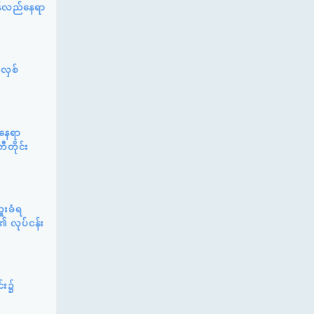
ြန်လည်နေရာ
်လှစ်
်နေရာ
ီတိုင်း
ူးခံရ
၏ လုပ်ငန်း
င်း၌