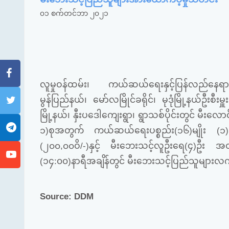
၀၁ စက်တင်ဘာ ၂၀၂၁
လူမှုဝန်ထမ်း၊ ကယ်ဆယ်ရေးနှင့်ပြန်လည်နေရ
မွန်ပြည်နယ်၊ မော်လမြိုင်ခရိုင်၊ မုဒုံမြို့နယ်ဦးစီးမှူးရ
မြို့နယ်၊ နှီးပဒေါကျေးရွာ၊ ရွာသစ်ပိုင်းတွင် မီးလောင
၁)စုအတွက် ကယ်ဆယ်ရေးပစ္စည်း(၁၆)မျိုး (၁)အိ
(၂၀၀,၀၀ဝိ/-)နှင့် မီးဘေးသင့်လူ
ဦးရေ(၄)ဦး အတွ
(၁၄:၀၀)နာရီအချိန်တွင် မီးဘေးသင့်ပြည်သူများ
Source: DDM