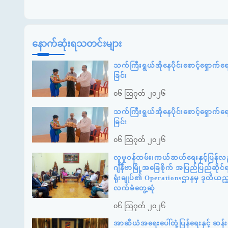
နောက်ဆုံးရသတင်းများ
သက်ကြီးရွယ်အိုနေပိုင်းစောင့်ရှောက်
ခြင်း
၀၆ ဩဂုတ် ၂၀၂၆
သက်ကြီးရွယ်အိုနေပိုင်းစောင့်ရှောက်
ခြင်း
၀၆ ဩဂုတ် ၂၀၂၆
လူမှုဝန်ထမ်း၊ကယ်ဆယ်ရေးနှင့်ပြန်လည
ဂျီနီဗာမြို့အခြေစိုက် အပြည်ပြည်ဆို
ရုံးချုပ်၏ Operationsဌာနမှ ဒုတိယည
လက်ခံတွေ့ဆုံ
၀၆ ဩဂုတ် ၂၀၂၆
အာဆီယံအရေးပေါ်တုံ့ပြန်ရေးနှင့် ဆ