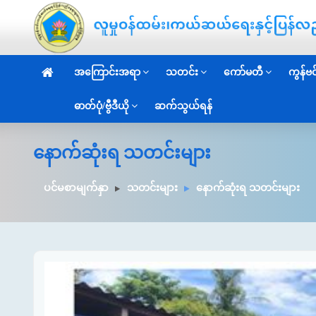
အကြောင်းအရာ
သတင်း
ကော်မတီ
ကွန်ဗင်
ဓာတ်ပုံ/ဗွီဒီယို
ဆက်သွယ်ရန်
နောက်ဆုံးရ သတင်းများ
ပင်မစာမျက်နှာ
သတင်းများ
နောက်ဆုံးရ သတင်းများ