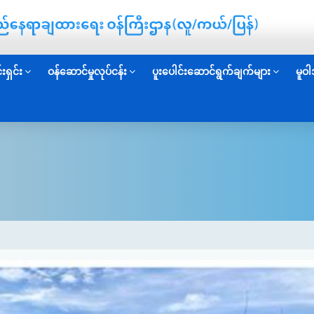
းရှင်း
ဝန်ဆောင်မှုလုပ်ငန်း
ပူးပေါင်းဆောင်ရွက်ချက်များ
မူဝါ