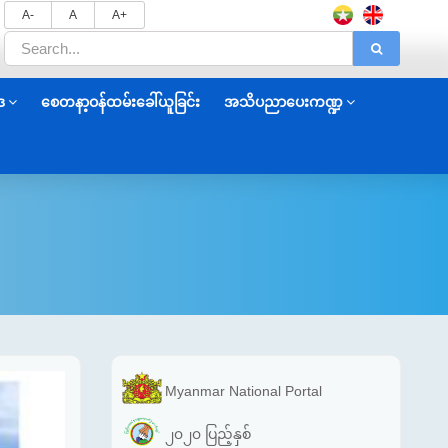
A-
A
A+
ဒ
စေတနာ့ဝန်ထမ်းခေါ်ယူခြင်း
အသိပညာပေးကဏ္ဍ
Myanmar National Portal
၂၀၂၀ ပြည့်နှစ်