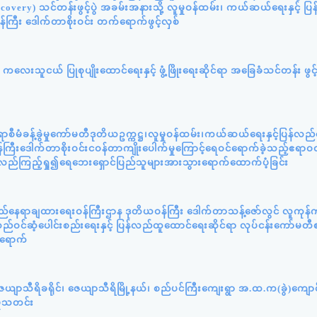
very) သင်တန်းဖွင့်ပွဲ အခမ်းအနားသို့ လူမှုဝန်ထမ်း၊ ကယ်ဆယ်ရေးနှင့် ပ
်ကြီး ဒေါက်တာစိုးဝင်း တက်ရောက်ဖွင့်လှစ်
လေးသူငယ် ပြုစုပျိုးထောင်ရေးနှင့် ဖွံ့ဖြိုးရေးဆိုင်ရာ အခြေခံသင်တန်း ဖွင့
ီမံခန့်ခွဲမှုကော်မတီဒုတိယဥက္ကဋ္ဌ၊လူမှုဝန်ထမ်း၊ကယ်ဆယ်ရေးနှင့်ပြန်လည
ကြီးဒေါက်တာစိုးဝင်းငဝန်တာကျိုးပေါက်မှုကြောင့်ရေဝင်ရောက်ခဲ့သည့်ဧရာဝတ
့်လည်ကြည့်ရှု၍ရေဘေးရှောင်ပြည်သူများအားသွားရောက်ထောက်ပံ့ခြင်း
ည်နေရာချထားရေးဝန်ကြီးဌာန ဒုတိယဝန်ကြီး ဒေါက်တာသန့်ဇော်လွင် လူကုန်က
ဝင်ဆံ့ပေါင်းစည်းရေးနှင့် ပြန်လည်ထူထောင်ရေးဆိုင်ရာ လုပ်ငန်းကော်မတီ
်ရောက်
ယျာသီရိခရိုင်၊ ဇေယျာသီရိမြို့နယ်၊ စည်ပင်ကြီးကျေးရွာ အ.ထ.က(ခွဲ)ကျော
ှုသတင်း