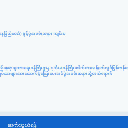
ပြည်တော်) ဖွင့်ပွဲအခမ်းအနား ကျင်းပ
ည်နေရာချထားရေးဝန်ကြီးဌာန၊ဒုတိယဝန်ကြီးဒေါက်တာသန့်ဇော်လွင်ပြွန်တန
းဘွားရိပ်သာများအားထောက်ပံ့ကြေးပေးအပ်ပွဲအခမ်းအနားသို့တက်ရောက်
ဆက်သွယ်ရန်