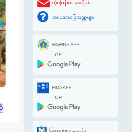
တိုင်ကြားစာပေးပို့ရန်
အမေး၊အဖြေကဏ္ဍများ
MSWRR APP
OR
MDA APP
OR
မြန်မာဥပဒေသတင်း