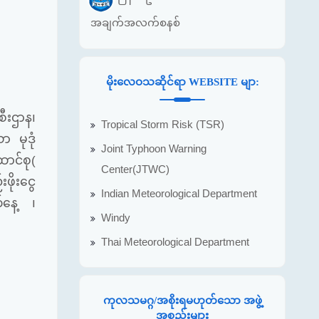
အချက်အလက်စနစ်
မိုးလေဝသဆိုင်ရာ WEBSITE မျာ:
ီးစီးဌာန၊
Tropical Storm Risk (TSR)
ာ မုဒုံ
Joint Typhoon Warning
ောင်စု(
Center(JTWC)
ိုးငွေ
Indian Meteorological Department
်နေ့ ၊
Windy
Thai Meteorological Department
ကုလသမဂ္ဂ/အစိုးရမဟုတ်သော အဖွဲ့
အစည်းများ