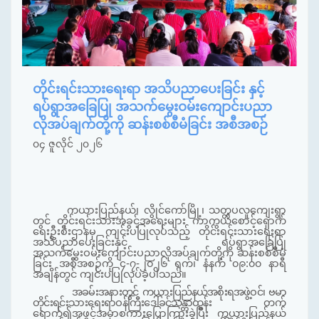
တိုင်းရင်းသားရေးရာ အသိပညာပေးခြင်း နှင့်
ရပ်ရွာအခြေပြု အသက်မွေးဝမ်းကျောင်းပညာ
လိုအပ်ချက်တို့ကို ဆန်းစစ်စီမံခြင်း အစီအစဉ်
၀၄ ဇူလိုင် ၂၀၂၆
ကယားပြည်နယ်၊ လွိုင်ကော်မြို့၊ သတ္တပလူကျေးရွာ
တွင် တိုင်းရင်းသားအခွင့်အရေးများ ကာကွယ်စောင့်ရှောက်
ရေးဦးစီးဌာနမှ ကျင်းပပြုလုပ်သည့် တိုင်းရင်းသားရေးရာ
အသိပညာပေးခြင်းနှင့် ရပ်ရွာအခြေပြု
အသက်မွေးဝမ်းကျောင်းပညာလိုအပ်ချက်တို့ကို ဆန်းစစ်စီမံ
ခြင်း အစီအစဉ်ကို ၄-၇-၂၀၂၆ ရက်၊ နံနက် ၀၉:၀၀ နာရီ
အချိန်တွင် ကျင်းပပြုလုပ်ခဲ့ပါသည်။
အခမ်းအနားတွင် ကယားပြည်နယ်အစိုးရအဖွဲ့ဝင်၊ ဗမာ
တိုင်းရင်းသားရေးရာဝန်ကြီးဒေါ်ခင်သန္တာထွန်း
တက်
ရောက်၍အဖွင့်အမှာစကားပြောကြားခဲ့ပြီး ကယားပြည်နယ်