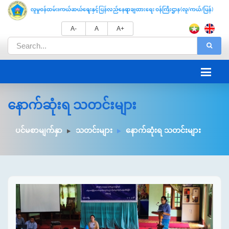
A-
A
A+
နောက်ဆုံးရ သတင်းများ
ပင်မစာမျက်နှာ
သတင်းများ
နောက်ဆုံးရ သတင်းများ