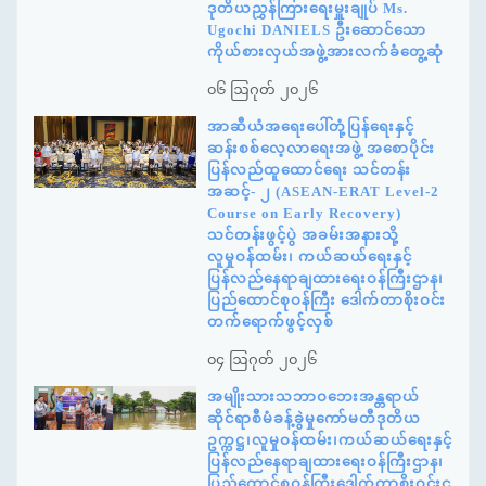
ဒုတိယညွှန်ကြားရေးမှူးချုပ် Ms.
Ugochi DANIELS ဦးဆောင်သော
ကိုယ်စားလှယ်အဖွဲ့အားလက်ခံတွေ့ဆုံ
၀၆ ဩဂုတ် ၂၀၂၆
အာဆီယံအရေးပေါ်တုံ့ပြန်ရေးနှင့်
ဆန်းစစ်လေ့လာရေးအဖွဲ့ အစောပိုင်း
ပြန်လည်ထူထောင်ရေး သင်တန်း
အဆင့်- ၂ (ASEAN-ERAT Level-2
Course on Early Recovery)
သင်တန်းဖွင့်ပွဲ အခမ်းအနားသို့
လူမှုဝန်ထမ်း၊ ကယ်ဆယ်ရေးနှင့်
ပြန်လည်နေရာချထားရေးဝန်ကြီးဌာန၊
ပြည်ထောင်စုဝန်ကြီး ဒေါက်တာစိုးဝင်း
တက်ရောက်ဖွင့်လှစ်
၀၄ ဩဂုတ် ၂၀၂၆
အမျိုးသားသဘာဝဘေးအန္တရာယ်
ဆိုင်ရာစီမံခန့်ခွဲမှုကော်မတီဒုတိယ
ဥက္ကဋ္ဌ၊လူမှုဝန်ထမ်း၊ကယ်ဆယ်ရေးနှင့်
ပြန်လည်နေရာချထားရေးဝန်ကြီးဌာန၊
ပြည်ထောင်စုဝန်ကြီးဒေါက်တာစိုးဝင်းင