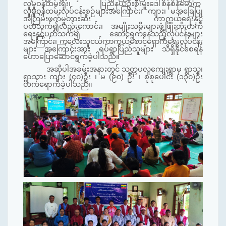
လူမှုဝန်ထမ်းရုံး၊ ပြည်နယ်ဦးစီးမှူးဒေါ်စိန်စိန်မော်က
လူမှုဝန်ထမ်းလုပ်ငန်းစဉ်များအကြောင်း၊ ကျား၊ မအခြေပြု
အကြမ်းဖက်မှုတားဆီး ကာကွယ်ရေးနှင့်
ပတ်သက်၍လည်းကောင်း၊ အမျိုးသမီးများဖွံ့ဖြိုးတိုးတက်
ရေးနှင့်ပတ်သက်၍
ဆောင်ရွက်နေသည့်လုပ်ငန်းများ
အကြောင်း၊ ကလေးသူငယ်ကာကွယ်စောင့်ရှောက်ရေးလုပ်ငန်း
များ
အကြောင်းအား ရပ်ရွာပြည်သူများ သိရှိနိုင်စေရန်
ဟောပြောဆောင်ရွက်ခဲ့ပါသည်။
အဆိုပါအခမ်းအနားတွင် သတ္တပလူကျေးရွာမှ ရွာသူ၊
ရွာသား ကျား (၄၀)ဦး ၊ မ (၉၀) ဦး ၊ စုစုပေါင်း (၁၃၀)ဦး
တက်ရောက်ခဲ့ပါသည်။