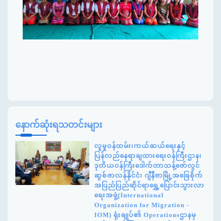
နောက်ဆုံးရသတင်းများ
လူမှုဝန်ထမ်း၊ကယ်ဆယ်ရေးနှင့်
ပြန်လည်နေရာချထားရေးဝန်ကြီးဌာန၊
ဒုတိယဝန်ကြီးဒေါက်တာသန့်ဇော်လွင်
ဆွစ်ဇာလန်နိုင်ငံ၊ ဂျီနီဗာမြို့အခြေစိုက်
အပြည်ပြည်ဆိုင်ရာရွှေ့ပြောင်းသွားလာ
ရေးအဖွဲ့(International
Organization for Migration -
IOM) ရုံးချုပ်၏ Operationsဌာနမှ