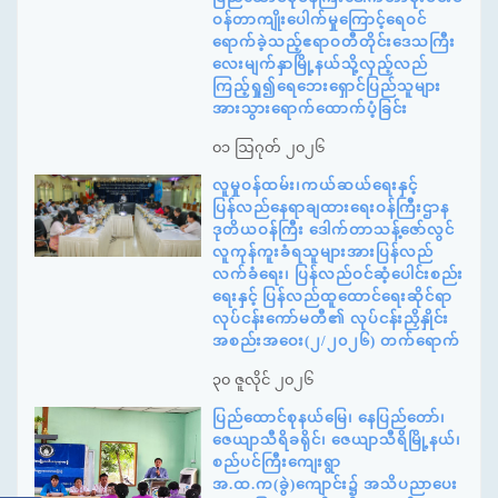
ဝန်တာကျိုးပေါက်မှုကြောင့်ရေဝင်
ရောက်ခဲ့သည့်ဧရာဝတီတိုင်းဒေသကြီး
လေးမျက်နှာမြို့နယ်သို့လှည့်လည်
ကြည့်ရှု၍ရေဘေးရှောင်ပြည်သူများ
အားသွားရောက်ထောက်ပံ့ခြင်း
၀၁ ဩဂုတ် ၂၀၂၆
လူမှုဝန်ထမ်း၊ကယ်ဆယ်ရေးနှင့်
ပြန်လည်နေရာချထားရေးဝန်ကြီးဌာန
ဒုတိယဝန်ကြီး ဒေါက်တာသန့်ဇော်လွင်
လူကုန်ကူးခံရသူများအားပြန်လည်
လက်ခံရေး၊ ပြန်လည်ဝင်ဆံ့ပေါင်းစည်း
ရေးနှင့် ပြန်လည်ထူထောင်ရေးဆိုင်ရာ
လုပ်ငန်းကော်မတီ၏ လုပ်ငန်းညှိနှိုင်း
အစည်းအဝေး(၂/၂၀၂၆) တက်ရောက်
၃၀ ဇူလိုင် ၂၀၂၆
ပြည်ထောင်စုနယ်မြေ၊ နေပြည်တော်၊
ဇေယျာသီရိခရိုင်၊ ဇေယျာသီရိမြို့နယ်၊
စည်ပင်ကြီးကျေးရွာ
အ.ထ.က(ခွဲ)ကျောင်း၌ အသိပညာပေး