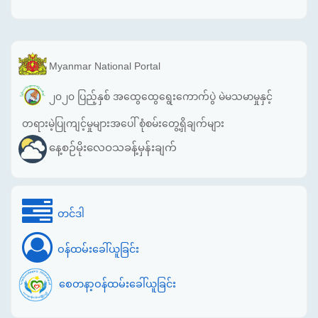
Myanmar National Portal
၂၀၂၀ ပြည့်နှစ် အထွေထွေရွေးကောက်ပွဲ မဲမသမာမှုနှင့်
တရားမဲ့ပြုကျင့်မှုများအပေါ် စုံစမ်းတွေ့ရှိချက်များ
နေ့စဉ်မိုးလေဝသခန့်မှန်းချက်
တင်ဒါ
ဝန်ထမ်းခေါ်ယူခြင်း
စေတနာ့ဝန်ထမ်းခေါ်ယူခြင်း