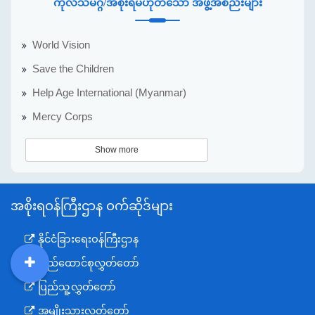
ကုလသမဂ္ဂ/အစိုးရမဟုတ်သော အဖွဲ့အစည်းများ
World Vision
Save the Children
Help Age International (Myanmar)
Mercy Corps
Show more
အစိုးရဝန်ကြီးဌာန ဝက်ဆိုဒ်များ
နိုင်ငံခြားရေးဝန်ကြီးဌာန
ပြည်ထောင်စုလွှတ်တော်
DDM
MOS
DSW
DOR
ပြည်သူ့လွှတ်တော်
အမျိုးသားလွှတ်တော်