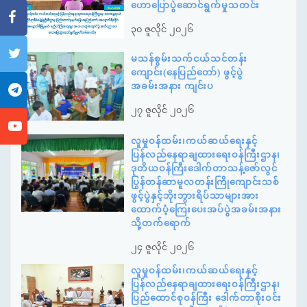
ဟောပြောပွဲဆောင်ရွက်မှုသတင်း
၃၀ ဇူလိုင် ၂၀၂၆
မသန်စွမ်းသက်ငယ်သင်တန်း
ကျောင်း(နေပြည်တော်) ဖွင့်ပွဲ
အခမ်းအနား ကျင်းပ
၂၇ ဇူလိုင် ၂၀၂၆
လူမှုဝန်ထမ်း၊ကယ်ဆယ်ရေးနှင့်
ပြန်လည်နေရာချထားရေးဝန်ကြီးဌာန၊
ဒုတိယဝန်ကြီးဒေါက်တာသန့်ဇော်လွင်
ပြွန်တန်ဆာမူလတန်းကြိုကျောင်းသစ်
ဖွင့်ပွဲနှင့်ဘိုးဘွားရိပ်သာများအား
ထောက်ပံ့ကြေးပေးအပ်ပွဲအခမ်းအနား
သို့တက်ရောက်
၂၄ ဇူလိုင် ၂၀၂၆
လူမှုဝန်ထမ်း၊ကယ်ဆယ်ရေးနှင့်
ပြန်လည်နေရာချထားရေးဝန်ကြီးဌာန၊
ပြည်ထောင်စုဝန်ကြီး ဒေါက်တာစိုးဝင်း