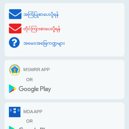
အကြံပြုစာပေးပို့ရန်
တိုင်ကြားစာပေးပို့ရန်
အမေး၊အဖြေကဏ္ဍများ
MSWRR APP
OR
MDA APP
OR