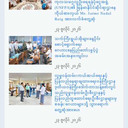
ကုလသမဂ္ဂလူဦးရေရန်ပုံငွေအဖွဲ့
(UNFPA)၏ မြန်မာနိုင်ငံဆိုင်ရာဌာနေ
ကိုယ်စားလှယ် Mr. Jaime Nadal
Roig အားလက်ခံတွေ့ဆုံ
၂၃ ဇူလိုင် ၂၀၂၆
သက်ကြီးရွယ်အိုများနေ့ပိုင်း
စောင့်ရှောက်ရေး
ဂေဟာ(နေပြည်တော်)ဖွင့်ပွဲ
အခမ်းအနားကျင်းပ
၂၃ ဇူလိုင် ၂၀၂၆
လူမှုဝန်ထမ်း၊ကယ်ဆယ်ရေးနှင့်
ပြန်လည်နေရာချထားရေးဝန်ကြီးဌာန
ဒုတိယဝန်ကြီးဒေါက်တာသန့်ဇော်လွင်
သည်လူမှုဝန်ထမ်းဦးစီးဌာနနှင့်
ပြန်လည်ထူထောင်ရေးဦးစီးဌာနများမှ
စခန်း/ဂေဟာများသို့ သွားရောက်
တွေ့ဆုံအားပေး
၂၃ ဇူလိုင် ၂၀၂၆