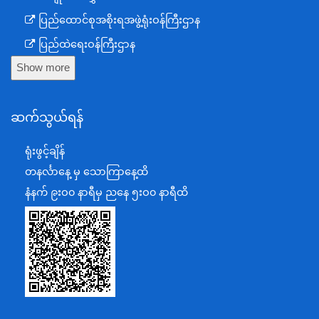
ပြည်ထောင်စုအစိုးရအဖွဲ့ရုံးဝန်ကြီးဌာန
ပြည်ထဲရေးဝန်ကြီးဌာန
Show more
ကာကွယ်ရေးဝန်ကြီးဌာန
နယ်စပ်ရေးရာဝန်ကြီးဌာန
ဆက်သွယ်ရန်
စီမံကိန်း၊ဘဏ္ဍာရေးနှင့်စက်မှုဝန်ကြီးဌာန
ရင်းနှီးမြှုပ်နှံမှုနှင့် နိုင်ငံခြားစီးပွားဆက်သွယ်ရေးဝန်ကြီးဌာန
ရုံးဖွင့်ချိန်
အပြည်ပြည်ဆိုင်ရာပူးပေါင်းဆောင်ရွက်ရေးဝန်ကြီးဌာန
တနင်္လာနေ့ မှ သောကြာနေ့ထိ
ပြန်ကြားရေးဝန်ကြီးဌာန
နံနက် ၉းဝ၀ နာရီမှ ညနေ ၅းဝ၀ နာရီထိ
သာသနာရေးနှင့် ယဉ်ကျေးမှုဝန်ကြီးဌာန
စိုက်ပျိုးရေး၊မွေးမြူရေးနှင့်ဆည်မြောင်းဝန်ကြီးဌာန
ပို့ဆောင်ရေးနှင့်ဆက်သွယ်ရေးဝန်ကြီးဌာန
သယံဇာတနှင့်ပတ်ဝန်းကျင်ထိန်းသိမ်းရေးဝန်ကြီးဌာန
လျှပ်စစ်နှင့်စွမ်းအင်ဝန်ကြီးဌာန