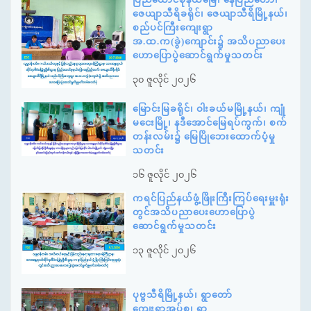
ဇေယျာသီရိခရိုင်၊ ဇေယျာသီရိမြို့နယ်၊
စည်ပင်ကြီးကျေးရွာ
အ.ထ.က(ခွဲ)ကျောင်း၌ အသိပညာပေး
ဟောပြောပွဲဆောင်ရွက်မှုသတင်း
၃၀ ဇူလိုင် ၂၀၂၆
မြောင်းမြခရိုင်၊ ဝါးခယ်မမြို့နယ်၊ ကျုံ
မငေးမြို့၊ နဒီအောင်မြေရပ်ကွက်၊ စက်
တန်းလမ်း၌ မြေပြိုဘေးထောက်ပံ့မှု
သတင်း
၁၆ ဇူလိုင် ၂၀၂၆
ကရင်ပြည်နယ်ဖွံ့ဖြိုးကြီးကြပ်ရေးမှူးရုံး
တွင်အသိပညာပေးဟောပြောပွဲ
ဆောင်ရွက်မှုသတင်း
၁၃ ဇူလိုင် ၂၀၂၆
ပုဗ္ဗသီရိမြို့နယ်၊ ရွာတော်
ကျေးရွာအုပ်စု၊ ရွာ