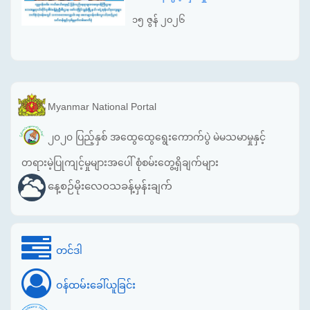
၁၅ ဇွန် ၂၀၂၆
Myanmar National Portal
၂၀၂၀ ပြည့်နှစ် အထွေထွေရွေးကောက်ပွဲ မဲမသမာမှုနှင့်
တရားမဲ့ပြုကျင့်မှုများအပေါ် စုံစမ်းတွေ့ရှိချက်များ
နေ့စဉ်မိုးလေဝသခန့်မှန်းချက်
တင်ဒါ
ဝန်ထမ်းခေါ်ယူခြင်း