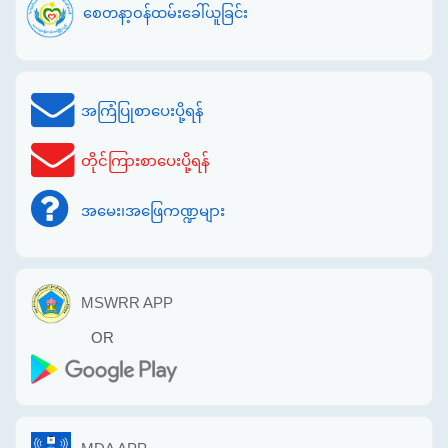
စေတနာ့ဝန်ထမ်းခေါ်ယူခြင်း
အကြံပြုစာပေးပို့ရန်
တိုင်ကြားစာပေးပို့ရန်
အမေး၊အဖြေကဏ္ဍများ
MSWRR APP
OR