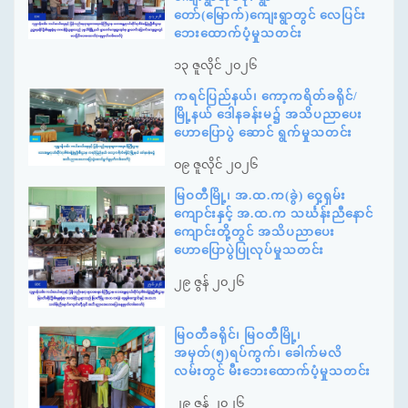
တော်(မြောက်)ကျေးရွာတွင် လေပြင်း
ဘေးထောက်ပံ့မှုသတင်း
၁၃ ဇူလိုင် ၂၀၂၆
ကရင်ပြည်နယ်၊ ကော့ကရိတ်ခရိုင်/
မြို့နယ် ဒေါနခန်းမ၌ အသိပညာပေး
ဟောပြောပွဲ ဆောင် ရွက်မှုသတင်း
၀၉ ဇူလိုင် ၂၀၂၆
မြဝတီမြို့၊ အ.ထ.က(ခွဲ) ဝှေ့ရှမ်း
ကျောင်းနှင့် အ.ထ.က သင်္ဃန်းညီနောင်
ကျောင်းတို့တွင် အသိပညာပေး
ဟောပြောပွဲပြုလုပ်မှုသတင်း
၂၉ ဇွန် ၂၀၂၆
မြဝတီခရိုင်၊ မြဝတီမြို့၊
အမှတ်(၅)ရပ်ကွက်၊ ခေါက်မလိ
လမ်းတွင် မီးဘေးထောက်ပံ့မှုသတင်း
၂၉ ဇွန် ၂၀၂၆