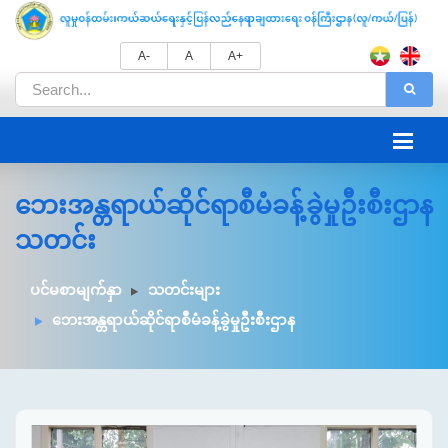
A-
A
A+
ဘေးအန္တရာယ်ဆိုင်ရာစီမံခန့်ခွဲမှုဦးစီးဌာန
သတင်း
ပင်မစာမျက်နှာ
သတင်းများ
ဘေးအန္တရာယ်ဆိုင်ရာစီမံခန့်ခွဲမှုဦးစီးဌာန