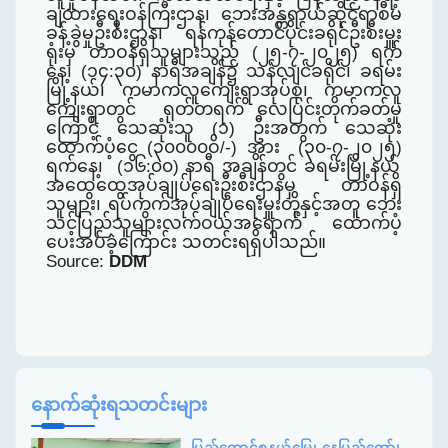
ချထားရေးဝန်ကြီးဌာန၊ ဘေးအန္တရာယ်ဆိုင်ရာစီမံ
ခန့်ခွဲမှုဦးစီးဌာန၊ ရန်ကုန်တောင်ပိုင်းခရိုင်ဦးစီးမှူး
ရုံးမှ တာဝန်ရှိသူများသည်
(
၂၅-၇-၂၀၂၅
)
ရက်
နေ့၊ (၁၄:၃၀) နာရီအချိန်၌ သန်လျင်ခရိုင်၊ ခရမ်း
မြို့နယ်၊ ကမာကလူကျေးရွာအုပ်စု၊ ကမာကလူ
ကျေးရွာတွင် ရုတ်တရက် လေပြင်းတိုက်ခတ်မှု
ကြောင့် သေဆုံးသူ (၁) ဦးအတွက် သေဆုံး
ထောက်ပံ့ငွေ (၃၀၀၀၀ဝိ/-) အား
(
၃၀-၇-၂၀၂၅
)
ရက်နေ့၊ (၁၆:၀၀) နာရီ အချိန်တွင် ခရမ်းမြို့နယ်
အထွေထွေအုပ်ချုပ်ရေးဦးစီးဌာနမှ တာဝန်ရှိ
သူများ၊ ရပ်ကွက်အုပ်ချုပ်ရေးမှူးတို့နှင့်အတူ ဘေး
သင့်ပြည်သူများလက်ဝယ်အရောက် ထောက်ပံ့
ပေး
အပ်ခဲ့ကြောင်း သတင်းရရှိပါ
သည်။
Source:
DDM
နောက်ဆုံးရသတင်းများ
ပြည်ထောင်စုနယ်မြေ၊ နေပြည်တော်၊