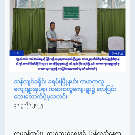
သန်လျင်ခရိုင်၊ ခရမ်းမြို့နယ်၊ ကမာကလူ
ကျေးရွာအုပ်စု၊ ကမာကလူကျေးရွာ၌ လေပြင်း
ဘေးထောက်ပံ့မှုသတင်း
၃၁ ဇူလိုင် ၂၀၂၅
လူမှုဝန်ထမ်း၊ ကယ်ဆယ်ရေးနှင့် ပြန်လည်နေရာ