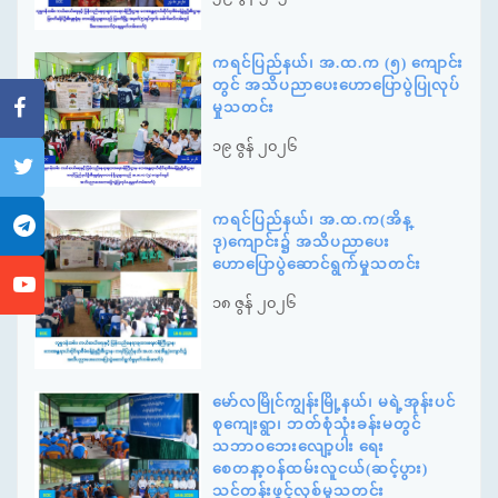
ကရင်ပြည်နယ်၊ အ.ထ.က (၅) ကျောင်း
တွင် အသိပညာပေးဟောပြောပွဲပြုလုပ်
မှုသတင်း
၁၉ ဇွန် ၂၀၂၆
ကရင်ပြည်နယ်၊ အ.ထ.က(အိန္
ဒု)ကျောင်း၌ အသိပညာပေး
ဟောပြောပွဲဆောင်ရွက်မှုသတင်း
၁၈ ဇွန် ၂၀၂၆
မော်လမြိုင်ကျွန်းမြို့နယ်၊ မရဲ့အုန်းပင်
စုကျေးရွာ၊ ဘတ်စုံသုံးခန်းမတွင်
သဘာဝဘေးလျော့ပါး ရေး
စေတနာ့ဝန်ထမ်းလူငယ်(ဆင့်ပွား)
သင်တန်းဖွင့်လှစ်မှုသတင်း