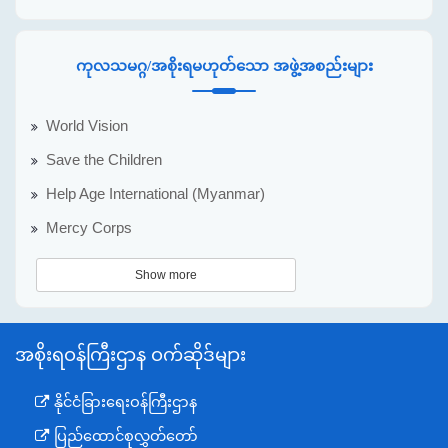
ကုလသမဂ္ဂ/အစိုးရမဟုတ်သော အဖွဲ့အစည်းများ
World Vision
Save the Children
Help Age International (Myanmar)
Mercy Corps
Show more
အစိုးရဝန်ကြီးဌာန ဝက်ဆိုဒ်များ
နိုင်ငံခြားရေးဝန်ကြီးဌာန
ပြည်ထောင်စုလွှတ်တော်