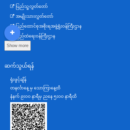
ပြည်သူ့လွှတ်တော်
အမျိုးသားလွှတ်တော်
ပြည်ထောင်စုအစိုးရအဖွဲ့ရုံးဝန်ကြီးဌာန
ပြည်ထဲရေးဝန်ကြီးဌာန
DDM
MOS
DSW
DOR
Show more
ကာကွယ်ရေးဝန်ကြီးဌာန
နယ်စပ်ရေးရာဝန်ကြီးဌာန
ဆက်သွယ်ရန်
စီမံကိန်း၊ဘဏ္ဍာရေးနှင့်စက်မှုဝန်ကြီးဌာန
ရင်းနှီးမြှုပ်နှံမှုနှင့် နိုင်ငံခြားစီးပွားဆက်သွယ်ရေးဝန်ကြီးဌာန
ရုံးဖွင့်ချိန်
အပြည်ပြည်ဆိုင်ရာပူးပေါင်းဆောင်ရွက်ရေးဝန်ကြီးဌာန
တနင်္လာနေ့ မှ သောကြာနေ့ထိ
ပြန်ကြားရေးဝန်ကြီးဌာန
နံနက် ၉းဝ၀ နာရီမှ ညနေ ၅းဝ၀ နာရီထိ
သာသနာရေးနှင့် ယဉ်ကျေးမှုဝန်ကြီးဌာန
စိုက်ပျိုးရေး၊မွေးမြူရေးနှင့်ဆည်မြောင်းဝန်ကြီးဌာန
ပို့ဆောင်ရေးနှင့်ဆက်သွယ်ရေးဝန်ကြီးဌာန