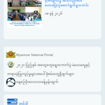
ဒု)ကျောင်း၌ အသိပညာပေး
ဟောပြောပွဲဆောင်ရွက်မှုသတင်း
၁၈ ဇွန် ၂၀၂၆
Myanmar National Portal
၂၀၂၀ ပြည့်နှစ် အထွေထွေရွေးကောက်ပွဲ မဲမသမာမှုနှင့်
တရားမဲ့ပြုကျင့်မှုများအပေါ် စုံစမ်းတွေ့ရှိချက်များ
နေ့စဉ်မိုးလေဝသခန့်မှန်းချက်
တင်ဒါ