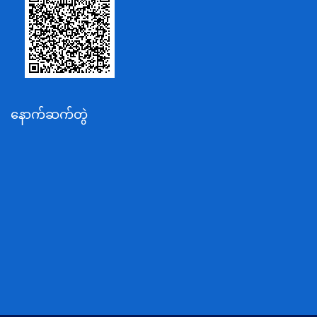
စိုက်ပျိုးရေး၊မွေးမြူရေးနှင့်ဆည်မြောင်းဝန်ကြီးဌာန
ပို့ဆောင်ရေးနှင့်ဆက်သွယ်ရေးဝန်ကြီးဌာန
သယံဇာတနှင့်ပတ်ဝန်းကျင်ထိန်းသိမ်းရေးဝန်ကြီးဌာန
လျှပ်စစ်နှင့်စွမ်းအင်ဝန်ကြီးဌာန
နောက်ဆက်တွဲ
အလုပ်သမား၊လူဝင်မှုကြီးကြပ်ရေးနှင့်ပြည်သူ့အင်အား
ဝန်ကြီးဌာန
စီးပွားရေးနှင့်ကူးသန်းရောင်းဝယ်ရေးဝန်ကြီးဌာန
ပညာရေးဝန်ကြီးဌာန
ကျန်းမာရေးနှင့်အားကစားဝန်ကြီးဌာန
ဆောက်လုပ်ရေးဝန်ကြီးဌာန
လူမူဝန်ထမ်း၊ကယ်ဆယ်ရေးနှင့်ပြန်လည်နေရာချထားရေး
ဝန်ကြီးဌာန
ဟိုတယ်နှင့်ခရီးသွားလာရေးဝန်ကြီးဌာန