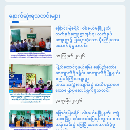
နောက်ဆုံးရသတင်းများ
မြောင်းမြခရိုင်၊ ဝါးခယ်မမြို့နယ်၊
လက်ခုပ်ကျေးရွာအုပ်စု၊ လက်ခုပ်
ကျေးရွာ၌ ဖြစ်ပွားခဲ့သော မိုးကြိုးဘေး
ထောက်ပံ့မှုသတင်း
၀၈ ဩဂုတ် ၂၀၂၆
ပြည်ထောင်စုနယ်မြေ၊ နေပြည်တော်၊
ဇေယျာသီရိခရိုင်၊ ဇေယျာသီရိမြို့နယ်၊
စည်ပင်ကြီးကျေးရွာ
အ.ထ.က(ခွဲ)ကျောင်း၌ အသိပညာပေး
ဟောပြောပွဲဆောင်ရွက်မှုသတင်း
၃၀ ဇူလိုင် ၂၀၂၆
မြောင်းမြခရိုင်၊ ဝါးခယ်မမြို့နယ်၊ ကျုံ
မငေးမြို့၊ နဒီအောင်မြေရပ်ကွက်၊ စက်
တန်းလမ်း၌ မြေပြိုဘေးထောက်ပံ့မှု