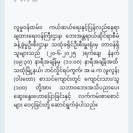
လူမှုဝန်ထမ်း၊ ကယ်ဆယ်ရေးနှင့်ပြန်လည်နေရာ
ချထားရေးဝန်ကြီးဌာန၊ ဘေးအန္တရာယ်ဆိုင်ရာစီမံ
ခန့်ခွဲမှုဦးစီးဌာန၊
သထုံ
ခရိုင်ဦးစီးမှူးရုံးမှ တာဝန်ရှိ
သူများသည် (
၂၀
-
၆
-၂၀၂၅ )ရက်နေ့၊
နံနက်
(
၀၉
:
၃
၀) နာရီအချိန်မှ (၁
၁
:
၀
၀) နာရီအချိန်အထိ
သထုံမြို့နယ်၊ ဘင်လှိုင်ရပ်ကွက်၊ အ.မ.က (မူလွန်)
(ဝါးတော) စာသင်ကျောင်းတွင် ကျောင်းသား/သူ
(၁
၀
၀) တို့အား သဘာဝဘေးအသိပညာပေး
ဆွေးနွေးဟောပြောခြင်းနှင့် လက်ကမ်းစာစောင်
များ ဝေငှခြင်း
တို့
ဆောင်ရွက်ခဲ့ပါသည်။