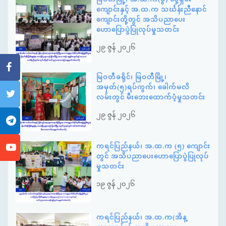
ကျောင်းနှင့် အ.ထ.က သင်္ဃန်းညီနောင်
ကျောင်းတို့တွင် အသိပညာပေး
ဟောပြောပွဲပြုလုပ်မှုသတင်း
၂၉ ဇွန် ၂၀၂၆
မြဝတီခရိုင်၊ မြဝတီမြို့၊
အမှတ်(၅)ရပ်ကွက်၊ ခေါက်မလိ
လမ်းတွင် မီးဘေးထောက်ပံ့မှုသတင်း
၂၉ ဇွန် ၂၀၂၆
ကရင်ပြည်နယ်၊ အ.ထ.က (၅) ကျောင်း
တွင် အသိပညာပေးဟောပြောပွဲပြုလုပ်
မှုသတင်း
၁၉ ဇွန် ၂၀၂၆
ကရင်ပြည်နယ်၊ အ.ထ.က(အိန္