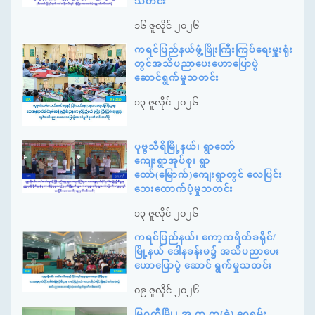
သတင်း
၁၆ ဇူလိုင် ၂၀၂၆
ကရင်ပြည်နယ်ဖွံ့ဖြိုးကြီးကြပ်ရေးမှူးရုံး
တွင်အသိပညာပေးဟောပြောပွဲ
ဆောင်ရွက်မှုသတင်း
၁၃ ဇူလိုင် ၂၀၂၆
ပုဗ္ဗသီရိမြို့နယ်၊ ရွာတော်
ကျေးရွာအုပ်စု၊ ရွာ
တော်(မြောက်)ကျေးရွာတွင် လေပြင်း
ဘေးထောက်ပံ့မှုသတင်း
၁၃ ဇူလိုင် ၂၀၂၆
ကရင်ပြည်နယ်၊ ကော့ကရိတ်ခရိုင်/
မြို့နယ် ဒေါနခန်းမ၌ အသိပညာပေး
ဟောပြောပွဲ ဆောင် ရွက်မှုသတင်း
၀၉ ဇူလိုင် ၂၀၂၆
မြဝတီမြို့၊ အ.ထ.က(ခွဲ) ဝှေ့ရှမ်း