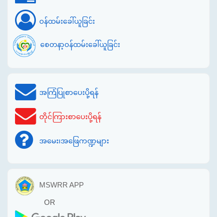
ဝန်ထမ်းခေါ်ယူခြင်း
စေတနာ့ဝန်ထမ်းခေါ်ယူခြင်း
အကြံပြုစာပေးပို့ရန်
တိုင်ကြားစာပေးပို့ရန်
အမေး၊အဖြေကဏ္ဍများ
MSWRR APP
OR