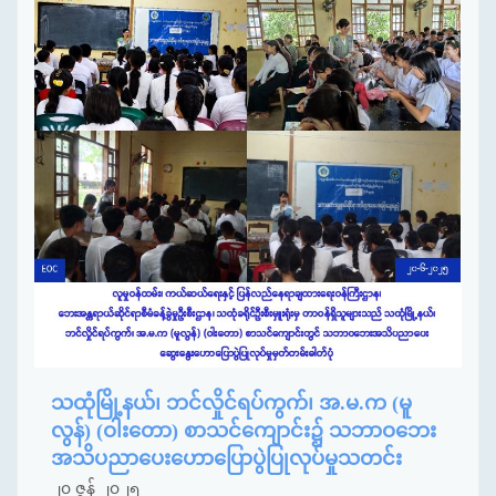
သထုံမြို့နယ်၊ ဘင်လှိုင်ရပ်ကွက်၊ အ.မ.က (မူ
လွန်) (ဝါးတော) စာသင်ကျောင်း၌ သဘာဝဘေး
အသိပညာပေးဟောပြောပွဲပြုလုပ်မှုသတင်း
၂၀ ဇွန် ၂၀၂၅