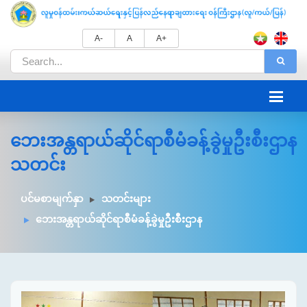
A-
A
A+
ဘေးအန္တရာယ်ဆိုင်ရာစီမံခန့်ခွဲမှုဦးစီးဌာန
သတင်း
ပင်မစာမျက်နှာ
သတင်းများ
ဘေးအန္တရာယ်ဆိုင်ရာစီမံခန့်ခွဲမှုဦးစီးဌာန