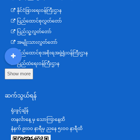
နိုင်ငံခြားရေးဝန်ကြီးဌာန
ပြည်ထောင်စုလွှတ်တော်
ပြည်သူ့လွှတ်တော်
အမျိုးသားလွှတ်တော်
ပြည်ထောင်စုအစိုးရအဖွဲ့ရုံးဝန်ကြီးဌာန
DDM
MOS
DSW
DOR
ပြည်ထဲရေးဝန်ကြီးဌာန
Show more
ကာကွယ်ရေးဝန်ကြီးဌာန
နယ်စပ်ရေးရာဝန်ကြီးဌာန
ဆက်သွယ်ရန်
စီမံကိန်း၊ဘဏ္ဍာရေးနှင့်စက်မှုဝန်ကြီးဌာန
ရင်းနှီးမြှုပ်နှံမှုနှင့် နိုင်ငံခြားစီးပွားဆက်သွယ်ရေးဝန်ကြီးဌာန
ရုံးဖွင့်ချိန်
အပြည်ပြည်ဆိုင်ရာပူးပေါင်းဆောင်ရွက်ရေးဝန်ကြီးဌာန
တနင်္လာနေ့ မှ သောကြာနေ့ထိ
ပြန်ကြားရေးဝန်ကြီးဌာန
နံနက် ၉းဝ၀ နာရီမှ ညနေ ၅းဝ၀ နာရီထိ
သာသနာရေးနှင့် ယဉ်ကျေးမှုဝန်ကြီးဌာန