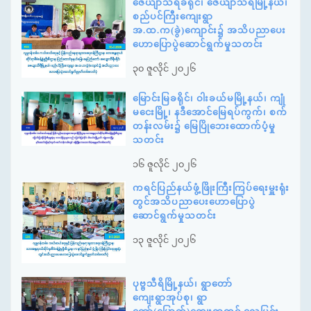
ဇေယျာသီရိခရိုင်၊ ဇေယျာသီရိမြို့နယ်၊
စည်ပင်ကြီးကျေးရွာ
အ.ထ.က(ခွဲ)ကျောင်း၌ အသိပညာပေး
ဟောပြောပွဲဆောင်ရွက်မှုသတင်း
၃၀ ဇူလိုင် ၂၀၂၆
မြောင်းမြခရိုင်၊ ဝါးခယ်မမြို့နယ်၊ ကျုံ
မငေးမြို့၊ နဒီအောင်မြေရပ်ကွက်၊ စက်
တန်းလမ်း၌ မြေပြိုဘေးထောက်ပံ့မှု
သတင်း
၁၆ ဇူလိုင် ၂၀၂၆
ကရင်ပြည်နယ်ဖွံ့ဖြိုးကြီးကြပ်ရေးမှူးရုံး
တွင်အသိပညာပေးဟောပြောပွဲ
ဆောင်ရွက်မှုသတင်း
၁၃ ဇူလိုင် ၂၀၂၆
ပုဗ္ဗသီရိမြို့နယ်၊ ရွာတော်
ကျေးရွာအုပ်စု၊ ရွာ