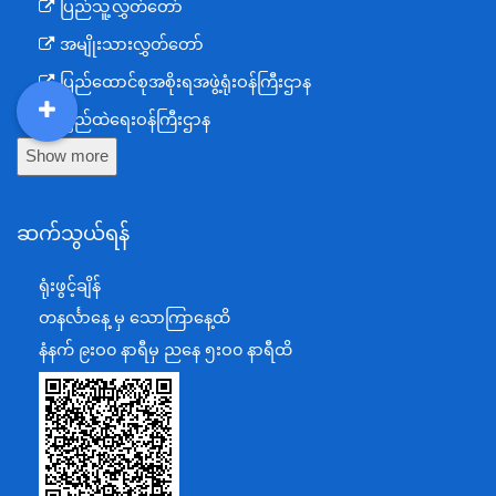
ပြည်သူ့လွှတ်တော်
အမျိုးသားလွှတ်တော်
ပြည်ထောင်စုအစိုးရအဖွဲ့ရုံးဝန်ကြီးဌာန
ပြည်ထဲရေးဝန်ကြီးဌာန
DDM
MOS
DSW
DOR
Show more
ကာကွယ်ရေးဝန်ကြီးဌာန
နယ်စပ်ရေးရာဝန်ကြီးဌာန
ဆက်သွယ်ရန်
စီမံကိန်း၊ဘဏ္ဍာရေးနှင့်စက်မှုဝန်ကြီးဌာန
ရင်းနှီးမြှုပ်နှံမှုနှင့် နိုင်ငံခြားစီးပွားဆက်သွယ်ရေးဝန်ကြီးဌာန
ရုံးဖွင့်ချိန်
အပြည်ပြည်ဆိုင်ရာပူးပေါင်းဆောင်ရွက်ရေးဝန်ကြီးဌာန
တနင်္လာနေ့ မှ သောကြာနေ့ထိ
ပြန်ကြားရေးဝန်ကြီးဌာန
နံနက် ၉းဝ၀ နာရီမှ ညနေ ၅းဝ၀ နာရီထိ
သာသနာရေးနှင့် ယဉ်ကျေးမှုဝန်ကြီးဌာန
စိုက်ပျိုးရေး၊မွေးမြူရေးနှင့်ဆည်မြောင်းဝန်ကြီးဌာန
ပို့ဆောင်ရေးနှင့်ဆက်သွယ်ရေးဝန်ကြီးဌာန