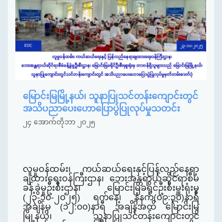
မြောင်းမြမြို့နယ်၊ သူနာပြုသင်တန်းကျောင်းတွင်
အသိပညာပေးဟောပြောပွဲပြုလုပ်မှုသတင်း
၂၄ အောက်တိုဘာ ၂၀၂၅
လူမှုဝန်ထမ်း၊ ကယ်ဆယ်ရေးနှင့်ပြန်လည်နေရာ
ချထားရေးဝန်ကြီးဌာန၊ ဘေးအန္တရာယ်ဆိုင်ရာစီမံ
ခန့်ခွဲမှုဦးစီးဌာန၊ မြောင်းမြခရိုင်ဦးစီးမှူးရုံးမှ
(၂၃-၁၀-၂၀၂၅) ရက်နေ့၊ နံနက်(၀၉:၃၀)နာရီ
အချိန်
မှ (၁၂:၀၀)နာရီ
အချိန်
အထိ မြောင်းမြ
မြို့နယ်၊ သူနာပြုသင်တန်းကျောင်းတွင်