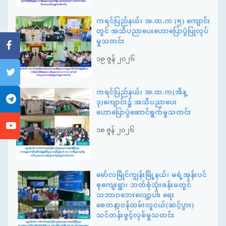
ကရင်ပြည်နယ်၊ အ.ထ.က (၅) ကျောင်း
တွင် အသိပညာပေးဟောပြောပွဲပြုလုပ်
မှုသတင်း
၁၉ ဇွန် ၂၀၂၆
ကရင်ပြည်နယ်၊ အ.ထ.က(အိန္
ဒု)ကျောင်း၌ အသိပညာပေး
ဟောပြောပွဲဆောင်ရွက်မှုသတင်း
၁၈ ဇွန် ၂၀၂၆
မော်လမြိုင်ကျွန်းမြို့နယ်၊ မရဲ့အုန်းပင်
စုကျေးရွာ၊ ဘတ်စုံသုံးခန်းမတွင်
သဘာဝဘေးလျော့ပါး ရေး
စေတနာ့ဝန်ထမ်းလူငယ်(ဆင့်ပွား)
သင်တန်းဖွင့်လှစ်မှုသတင်း