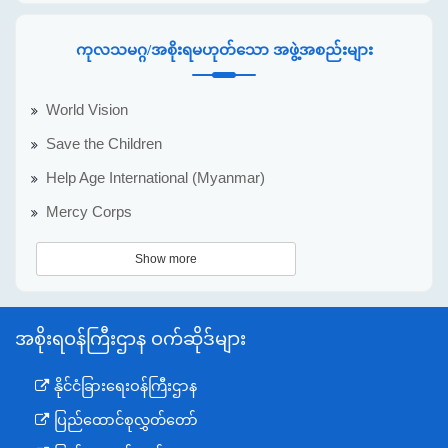
ကုလသမဂ္ဂ/အစိုးရမဟုတ်သော အဖွဲ့အစည်းများ
World Vision
Save the Children
Help Age International (Myanmar)
Mercy Corps
Show more
အစိုးရဝန်ကြီးဌာန ဝက်ဆိုဒ်များ
နိုင်ငံခြားရေးဝန်ကြီးဌာန
ပြည်ထောင်စုလွှတ်တော်