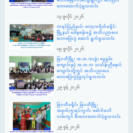
တော်(မြောက်)ကျေးရွာတွင် လေပြင်း
ဘေးထောက်ပံ့မှုသတင်း
၁၃ ဇူလိုင် ၂၀၂၆
ကရင်ပြည်နယ်၊ ကော့ကရိတ်ခရိုင်/
မြို့နယ် ဒေါနခန်းမ၌ အသိပညာပေး
ဟောပြောပွဲ ဆောင် ရွက်မှုသတင်း
၀၉ ဇူလိုင် ၂၀၂၆
မြဝတီမြို့၊ အ.ထ.က(ခွဲ) ဝှေ့ရှမ်း
ကျောင်းနှင့် အ.ထ.က သင်္ဃန်းညီနောင်
ကျောင်းတို့တွင် အသိပညာပေး
ဟောပြောပွဲပြုလုပ်မှုသတင်း
၂၉ ဇွန် ၂၀၂၆
မြဝတီခရိုင်၊ မြဝတီမြို့၊
အမှတ်(၅)ရပ်ကွက်၊ ခေါက်မလိ
လမ်းတွင် မီးဘေးထောက်ပံ့မှုသတင်း
၂၉ ဇွန် ၂၀၂၆