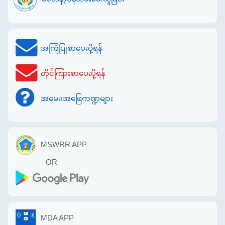
အကြံပြုစာပေးပို့ရန်
တိုင်ကြားစာပေးပို့ရန်
အမေး၊အဖြေကဏ္ဍများ
MSWRR APP
OR
MDA APP