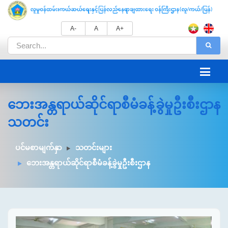
A-
A
A+
ဘေးအန္တရာယ်ဆိုင်ရာစီမံခန့်ခွဲမှုဦးစီးဌာန
သတင်း
ပင်မစာမျက်နှာ
သတင်းများ
ဘေးအန္တရာယ်ဆိုင်ရာစီမံခန့်ခွဲမှုဦးစီးဌာန