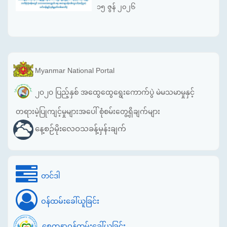
၁၅ ဇွန် ၂၀၂၆
Myanmar National Portal
၂၀၂၀ ပြည့်နှစ် အထွေထွေရွေးကောက်ပွဲ မဲမသမာမှုနှင့်
တရားမဲ့ပြုကျင့်မှုများအပေါ် စုံစမ်းတွေ့ရှိချက်များ
နေ့စဉ်မိုးလေဝသခန့်မှန်းချက်
တင်ဒါ
ဝန်ထမ်းခေါ်ယူခြင်း
စေတနာ့ဝန်ထမ်းခေါ်ယူခြင်း