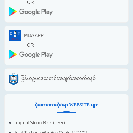
OR
MDA APP
OR
မြန်မာဥပဒေသတင်းအချက်အလက်စနစ်
မိုးလေဝသဆိုင်ရာ WEBSITE မျာ:
Tropical Storm Risk (TSR)
Joint Typhoon Warning Center(JTWC)