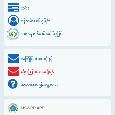
တင်ဒါ
ဝန်ထမ်းခေါ်ယူခြင်း
စေတနာ့ဝန်ထမ်းခေါ်ယူခြင်း
အကြံပြုစာပေးပို့ရန်
တိုင်ကြားစာပေးပို့ရန်
အမေး၊အဖြေကဏ္ဍများ
MSWRR APP