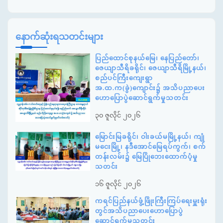
နောက်ဆုံးရသတင်းများ
ပြည်ထောင်စုနယ်မြေ၊ နေပြည်တော်၊
ဇေယျာသီရိခရိုင်၊ ဇေယျာသီရိမြို့နယ်၊
စည်ပင်ကြီးကျေးရွာ
အ.ထ.က(ခွဲ)ကျောင်း၌ အသိပညာပေး
ဟောပြောပွဲဆောင်ရွက်မှုသတင်း
၃၀ ဇူလိုင် ၂၀၂၆
မြောင်းမြခရိုင်၊ ဝါးခယ်မမြို့နယ်၊ ကျုံ
မငေးမြို့၊ နဒီအောင်မြေရပ်ကွက်၊ စက်
တန်းလမ်း၌ မြေပြိုဘေးထောက်ပံ့မှု
သတင်း
၁၆ ဇူလိုင် ၂၀၂၆
ကရင်ပြည်နယ်ဖွံ့ဖြိုးကြီးကြပ်ရေးမှူးရုံး
တွင်အသိပညာပေးဟောပြောပွဲ
ဆောင်ရွက်မှုသတင်း