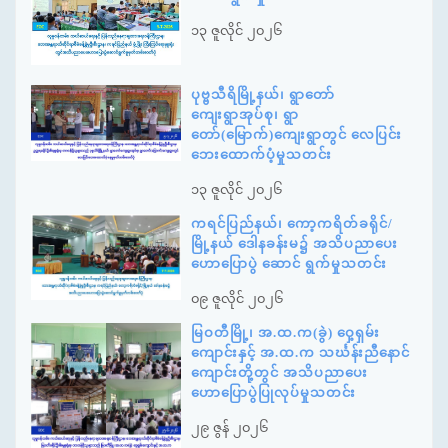
၁၃ ဇူလိုင် ၂၀၂၆
ပုဗ္ဗသီရိမြို့နယ်၊ ရွာတော်
ကျေးရွာအုပ်စု၊ ရွာ
တော်(မြောက်)ကျေးရွာတွင် လေပြင်း
ဘေးထောက်ပံ့မှုသတင်း
၁၃ ဇူလိုင် ၂၀၂၆
ကရင်ပြည်နယ်၊ ကော့ကရိတ်ခရိုင်/
မြို့နယ် ဒေါနခန်းမ၌ အသိပညာပေး
ဟောပြောပွဲ ဆောင် ရွက်မှုသတင်း
၀၉ ဇူလိုင် ၂၀၂၆
မြဝတီမြို့၊ အ.ထ.က(ခွဲ) ဝှေ့ရှမ်း
ကျောင်းနှင့် အ.ထ.က သင်္ဃန်းညီနောင်
ကျောင်းတို့တွင် အသိပညာပေး
ဟောပြောပွဲပြုလုပ်မှုသတင်း
၂၉ ဇွန် ၂၀၂၆