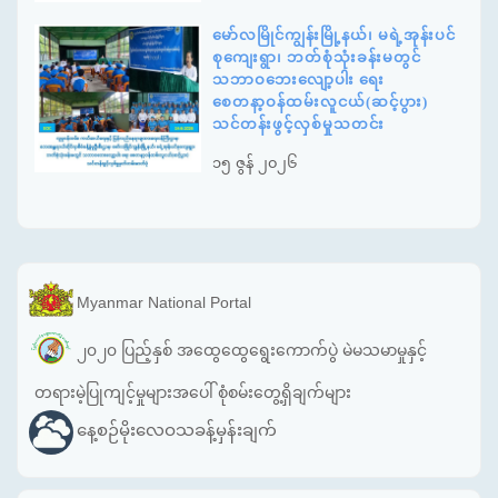
မော်လမြိုင်ကျွန်းမြို့နယ်၊ မရဲ့အုန်းပင်
စုကျေးရွာ၊ ဘတ်စုံသုံးခန်းမတွင်
သဘာဝဘေးလျော့ပါး ရေး
စေတနာ့ဝန်ထမ်းလူငယ်(ဆင့်ပွား)
သင်တန်းဖွင့်လှစ်မှုသတင်း
၁၅ ဇွန် ၂၀၂၆
Myanmar National Portal
၂၀၂၀ ပြည့်နှစ် အထွေထွေရွေးကောက်ပွဲ မဲမသမာမှုနှင့်
တရားမဲ့ပြုကျင့်မှုများအပေါ် စုံစမ်းတွေ့ရှိချက်များ
နေ့စဉ်မိုးလေဝသခန့်မှန်းချက်