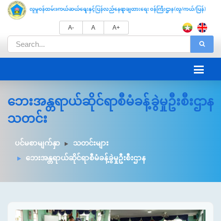
A-
A
A+
ဘေးအန္တရာယ်ဆိုင်ရာစီမံခန့်ခွဲမှုဦးစီးဌာန
သတင်း
ပင်မစာမျက်နှာ
သတင်းများ
ဘေးအန္တရာယ်ဆိုင်ရာစီမံခန့်ခွဲမှုဦးစီးဌာန