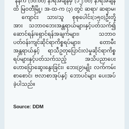
နံနက်
(
၁၀
:
၀၀
) နာရီအချိန်
မှ (၁၂
:
၀၀
) နာရီအချိန်
ထိ
မြဝတီ
မြို့၊
အ-ထ-က (
၃)
တွင် ဆရာ
/ ဆရာမ၊
ကျောင်း သား/သူ စုစုပေါင်း(
၁၅
၀)ဦးတို့
အား
သဘာဝဘေးအန္တရာယ်များနှင့်ပတ်သက်၍
ဆောင်ရန်/ရှောင်ရန်အချက်များ၊ သဘာဝ
ပတ်ဝန်းကျင်ဆိုင်ရာကိစ္စရပ်များ၊ တောမီး
အန္တရာယ်နှင့် ရာသီဥတုပြောင်းလဲမှုဆိုင်ရာကိစ္စ
ရပ်များနှင့်ပတ်သက်သည့် အသိပညာပေး
ဟောပြောဆွေးနွေးခြင်း၊ ဘေး(၉)မျိုး လက်ကမ်း
စာစောင်၊ ဗလာစာအုပ်နှင့် ဘောပင်များ ပေးအပ်
ခဲ့ပါသည်။
Source: DDM