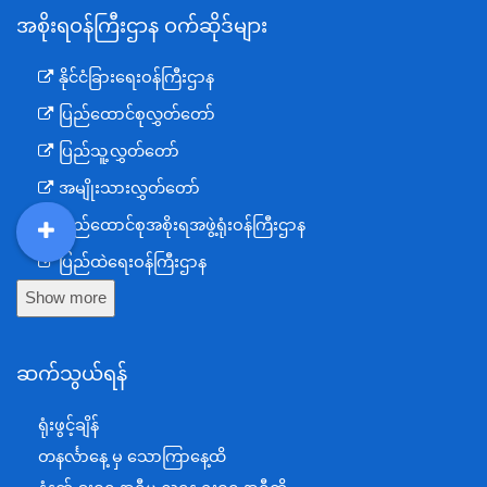
အစိုးရဝန်ကြီးဌာန ဝက်ဆိုဒ်များ
နိုင်ငံခြားရေးဝန်ကြီးဌာန
ပြည်ထောင်စုလွှတ်တော်
ပြည်သူ့လွှတ်တော်
အမျိုးသားလွှတ်တော်
ပြည်ထောင်စုအစိုးရအဖွဲ့ရုံးဝန်ကြီးဌာန
DDM
MOS
DSW
DOR
ပြည်ထဲရေးဝန်ကြီးဌာန
Show more
ကာကွယ်ရေးဝန်ကြီးဌာန
နယ်စပ်ရေးရာဝန်ကြီးဌာန
ဆက်သွယ်ရန်
စီမံကိန်း၊ဘဏ္ဍာရေးနှင့်စက်မှုဝန်ကြီးဌာန
ရင်းနှီးမြှုပ်နှံမှုနှင့် နိုင်ငံခြားစီးပွားဆက်သွယ်ရေးဝန်ကြီးဌာန
ရုံးဖွင့်ချိန်
အပြည်ပြည်ဆိုင်ရာပူးပေါင်းဆောင်ရွက်ရေးဝန်ကြီးဌာန
တနင်္လာနေ့ မှ သောကြာနေ့ထိ
ပြန်ကြားရေးဝန်ကြီးဌာန