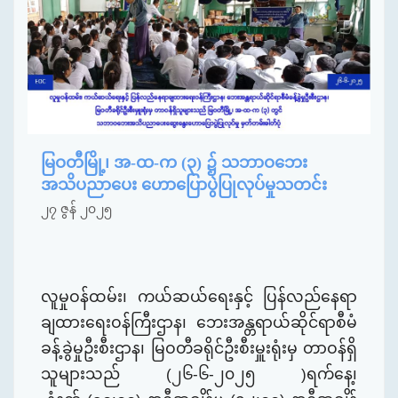
မြဝတီမြို့၊ အ-ထ-က (၃) ၌ သဘာဝဘေး
အသိပညာပေး ဟောပြောပွဲပြုလုပ်မှုသတင်း
၂၇ ဇွန် ၂၀၂၅
လူမှုဝန်ထမ်း၊ ကယ်ဆယ်ရေးနှင့် ပြန်လည်နေရာ
ချထားရေးဝန်ကြီးဌာန၊ ဘေးအန္တရာယ်ဆိုင်ရာစီမံ
ခန့်ခွဲမှုဦးစီးဌာန၊
မြဝတီခရိုင်
ဦးစီးမှူးရုံးမှ တာဝန်ရှိ
သူများသည် (
၂၆
-
၆
-၂၀၂၅ )ရက်နေ့၊