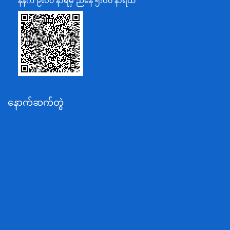
နံနက် ၉းဝ၀ နာရီမှ ညနေ ၅းဝ၀ နာရီထိ
သာသနာရေးနှင့် ယဉ်ကျေးမှုဝန်ကြီးဌာန
စိုက်ပျိုးရေး၊မွေးမြူရေးနှင့်ဆည်မြောင်းဝန်ကြီးဌာန
ပို့ဆောင်ရေးနှင့်ဆက်သွယ်ရေးဝန်ကြီးဌာန
သယံဇာတနှင့်ပတ်ဝန်းကျင်ထိန်းသိမ်းရေးဝန်ကြီးဌာန
လျှပ်စစ်နှင့်စွမ်းအင်ဝန်ကြီးဌာန
နောက်ဆက်တွဲ
အလုပ်သမား၊လူဝင်မှုကြီးကြပ်ရေးနှင့်ပြည်သူ့အင်အား
ဝန်ကြီးဌာန
စီးပွားရေးနှင့်ကူးသန်းရောင်းဝယ်ရေးဝန်ကြီးဌာန
ပညာရေးဝန်ကြီးဌာန
ကျန်းမာရေးနှင့်အားကစားဝန်ကြီးဌာန
ဆောက်လုပ်ရေးဝန်ကြီးဌာန
လူမူဝန်ထမ်း၊ကယ်ဆယ်ရေးနှင့်ပြန်လည်နေရာချထားရေး
ဝန်ကြီးဌာန