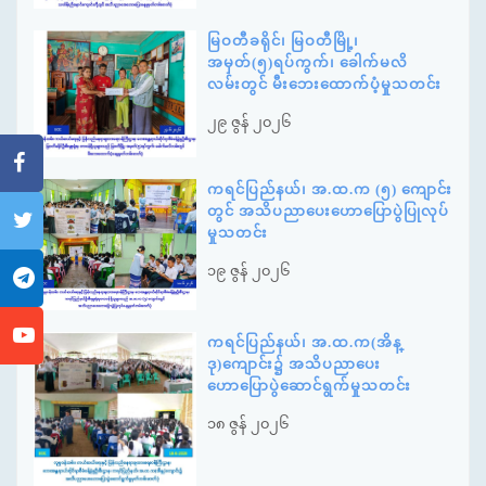
မြဝတီခရိုင်၊ မြဝတီမြို့၊
အမှတ်(၅)ရပ်ကွက်၊ ခေါက်မလိ
လမ်းတွင် မီးဘေးထောက်ပံ့မှုသတင်း
၂၉ ဇွန် ၂၀၂၆
ကရင်ပြည်နယ်၊ အ.ထ.က (၅) ကျောင်း
တွင် အသိပညာပေးဟောပြောပွဲပြုလုပ်
မှုသတင်း
၁၉ ဇွန် ၂၀၂၆
ကရင်ပြည်နယ်၊ အ.ထ.က(အိန္
ဒု)ကျောင်း၌ အသိပညာပေး
ဟောပြောပွဲဆောင်ရွက်မှုသတင်း
၁၈ ဇွန် ၂၀၂၆