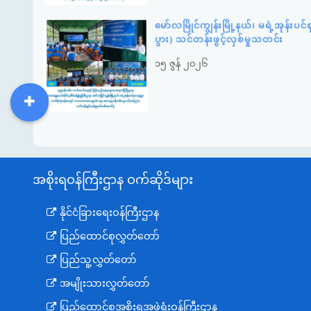
မော်လမြိုင်ကျွန်းမြို့နယ်၊ မရဲ့အုန
ပွား) သင်တန်းဖွင့်လှစ်မှုသတင်း
၁၅ ဇွန် ၂၀၂၆
DDM
MOS
DSW
DOR
အစိုးရဝန်ကြီးဌာန ဝက်ဆိုဒ်များ
နိုင်ငံခြားရေးဝန်ကြီးဌာန
ပြည်ထောင်စုလွှတ်တော်
ပြည်သူ့လွှတ်တော်
အမျိုးသားလွှတ်တော်
ပြည်ထောင်စုအစိုးရအဖွဲ့ရုံးဝန်ကြီးဌာန