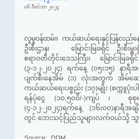
၀၆ ဒီဇင်ဘာ ၂၀၂၄
လူမှုဝန်ထမ်း၊ ကယ်ဆယ်ရေးနှင့်ပြန်လည်နေရ
ဦးစီးဌာန၊
မြောင်းမြခရိုင် ဦးစီးမှူးရု
ဧရာဝတီတိုင်းဒေသကြီး၊ မြောင်းမြခရို
(၃-၁၂-၂၀၂၄) ရက်နေ့ (၀၅း၁၅) နာရီအချိန
ပျက်စီးနေအိမ် (၁) လုံးအတွက် အိမ်ဆောက်
ကယ်ဆယ်ရေးပစ္စည်း (၁၇)မျိုး (စက္ကူပုံးပါ)
ရန်ပုံငွေ (၁၀,၅၀၀ိ/-)ကျပ် ၊
စုစ
(၄-၁၂-၂၀၂၄)ရက်နေ့ (၁၆း၀၀)နာရီအချိန်
တွင် ဘေးသင့်ပြည်သူများလက်ဝယ်သို့ သ
Source: DDM