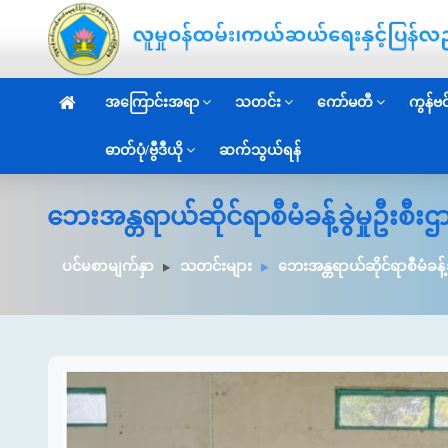
အကြောင်းအရာ
သတင်း
ကော်မတီ
ကွန်ဗင်
ဓာတ်ပုံ/ဗွီဒီယို
ဆက်သွယ်ရန်
ဘေးအန္တရာယ်ဆိုင်ရာစီမံခန့်ခွဲမှုဦးစီ
ပင်မစာမျက်နှာ
သတင်းများ
ဘေးအန္တရာယ်ဆိုင်ရာစီမံခန့်ခ