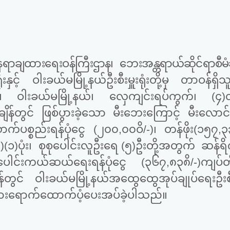
ာချထားရေးဝန်ကြီးဌာန၊ ဘေးအန္တရာယ်ဆိုင်ရာစီမံခန့်
ံးနှင့် ဝါးခယ်မမြို့နယ်ဦးစီးမှူးရုံးတို့မှ တာဝန်ရှ
င်၊ ဝါးခယ်မမြို့နယ်၊ လှေကျင်းရပ်ကွက်၊ (၄)
်တွင် ဖြစ်ပွားခဲ့သော မီးဘေးကြောင့် မီးလောင်က
ပစ္စည်းရန်ပုံငွေ (၂၀၀,၀၀ဝိ/-)၊ တန်ဖိုး(၁၅၇,၃၃၈
(၁)ပုံး၊
စုစုပေါင်းလူဦးရေ (၅)ဦးတို့အတွက်
ဆန်ရိက
ုပေါင်းကယ်ဆယ်ရေးရန်ပုံငွေ (၃၆၇,၈၃၈ိ/-)ကျပ်တိ
တွင် ဝါးခယ်မမြို့နယ်အထွေထွေအုပ်ချုပ်ရေးဦးစ
ွားရောက်ထောက်ပံ့ပေးအပ်ခဲ့ပါသည်။