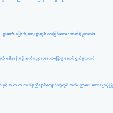
ပ်စု၊ ရွာတော်(မြောက်)ကျေးရွာတွင် လေပြင်းဘေးထောက်ပံ့မှုသတင်း
ု့နယ် ဒေါနခန်းမ၌ အသိပညာပေးဟောပြောပွဲ ဆောင် ရွက်မှုသတင်း
ာင်းနှင့် အ.ထ.က သင်္ဃန်းညီနောင်ကျောင်းတို့တွင် အသိပညာပေး ဟောပြောပွဲပြုလ