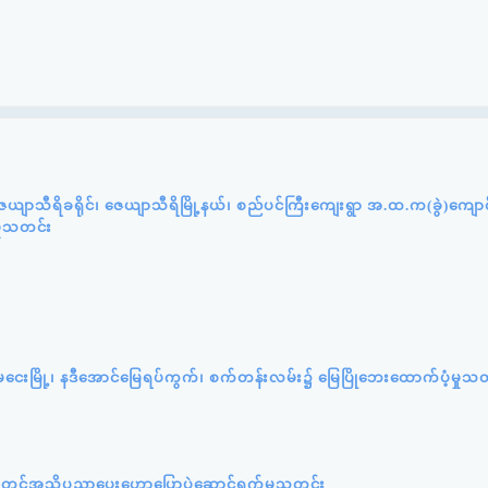
ယျာသီရိခရိုင်၊ ဇေယျာသီရိမြို့နယ်၊ စည်ပင်ကြီးကျေးရွာ အ.ထ.က(ခွဲ)ကျော
ှုသတင်း
ကျုံမငေးမြို့၊ နဒီအောင်မြေရပ်ကွက်၊ စက်တန်းလမ်း၌ မြေပြိုဘေးထောက်ပံ့မှုသ
ူးရုံးတွင်အသိပညာပေးဟောပြောပွဲဆောင်ရွက်မှုသတင်း