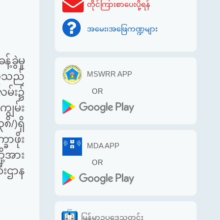
တိုင်ကြားစာပေးပို့ရန်
အမေး၊အဖြေကဏ္ဍများ
ခွဲမှု
MSWRR APP
ိသူသည်
လမ်း၌
OR
ျွမ်း
ိ/)ရှိ
္ခာဖိုး
MDA APP
ု့အား
OR
ီးဌာန
မြန်မာဥပဒေသတင်း