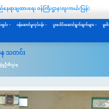
းရှင်း
ဝန်ဆောင်မှုလုပ်ငန်း
ပူးပေါင်းဆောင်ရွက်ချက်များ
မူဝါ
းဌာန သတင်း
ွဲမှုဦးစီးဌာန