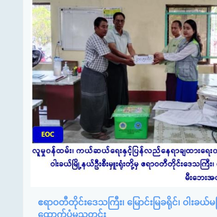
ဧရာဝတီတိုင်းဒေသကြီး၊ မြောင်းမြခရိုင်၊ ဝါးခယ်
ထောက်ပံ့မှုသတင်း