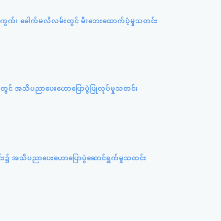
ရပ်ကွက်၊ ခေါက်မလိလမ်းတွင် မီးဘေးထောက်ပံ့မှုသတင်း
တွင် အသိပညာပေးဟောပြောပွဲပြုလုပ်မှုသတင်း
င်း၌ အသိပညာပေးဟောပြောပွဲဆောင်ရွက်မှုသတင်း