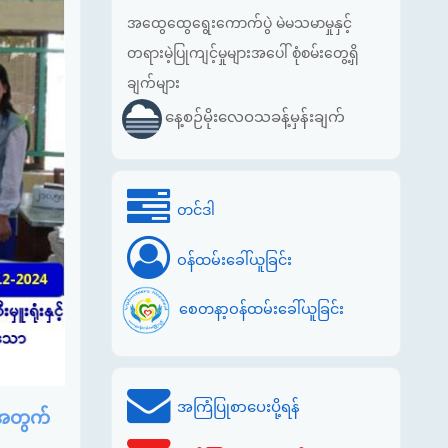
အထွေထွေရွေးကောက်ပွဲ မဲမသမာမှုနှင့်
တရားမဲ့ပြုကျင့်မှုများအပေါ် စုံစမ်းတွေ့ရှိ
ချက်များ
နေ့စဉ်မိုးလေဝသခန့်မှန်းချက်
တင်ဒါ
ဝန်ထမ်းခေါ်ယူခြင်း
စေတနာ့ဝန်ထမ်းခေါ်ယူခြင်း
အကြံပြုစာပေးပို့ရန်
းအတွက်