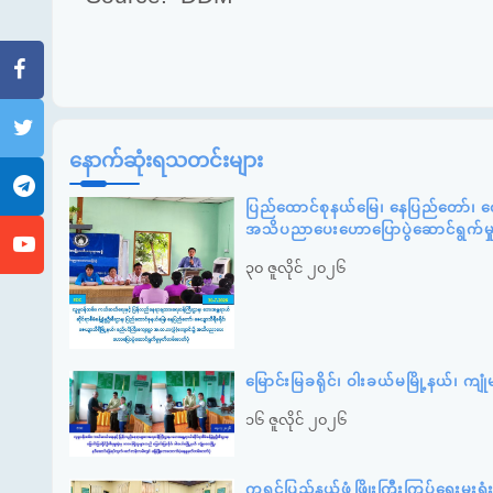
နောက်ဆုံးရသတင်းများ
ပြည်ထောင်စုနယ်မြေ၊ နေပြည်တော်၊ ဇေ
အသိပညာပေးဟောပြောပွဲဆောင်ရွက်မ
၃၀ ဇူလိုင် ၂၀၂၆
မြောင်းမြခရိုင်၊ ဝါးခယ်မမြို့နယ်၊ 
၁၆ ဇူလိုင် ၂၀၂၆
ကရင်ပြည်နယ်ဖွံ့ဖြိုးကြီးကြပ်ရေးမှ