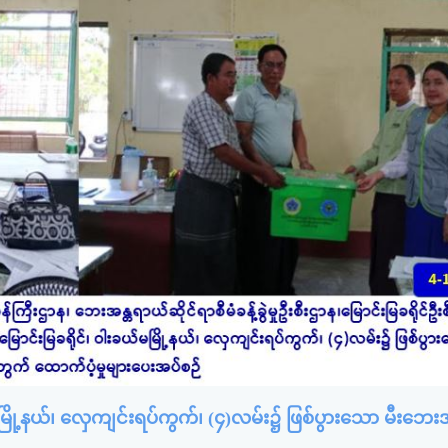
မမြို့နယ်၊ လှေကျင်းရပ်ကွက်၊ (၄)လမ်း၌ ဖြစ်ပွားသော မီးဘေ