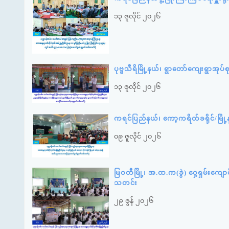
၁၃ ဇူလိုင် ၂၀၂၆
ပုဗ္ဗသီရိမြို့နယ်၊ ရွာတော်ကျေးရွာအု
၁၃ ဇူလိုင် ၂၀၂၆
ကရင်ပြည်နယ်၊ ကော့ကရိတ်ခရိုင်/မြိ
၀၉ ဇူလိုင် ၂၀၂၆
မြဝတီမြို့၊ အ.ထ.က(ခွဲ) ဝှေ့ရှမ်းကျေ
သတင်း
၂၉ ဇွန် ၂၀၂၆