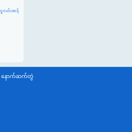
လူငယ်(ဆင့်
နောက်ဆက်တွဲ