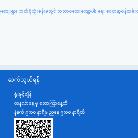
်းပင်စုကျေးရွာ၊ ဘတ်စုံသုံးခန်းမတွင် သဘာဝဘေးလျော့ပါး ရေး စေတနာ့ဝန်ထမ်း
ဆက်သွယ်ရန်
ရုံးဖွင့်ချိန်
တနင်္လာနေ့ မှ သောကြာနေ့ထိ
နံနက် ၉းဝ၀ နာရီမှ ညနေ ၅းဝ၀ နာရီထိ