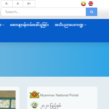
A-
A
A+
ဒ
စေတနာ့ဝန်ထမ်းခေါ်ယူခြင်း
အသိပညာပေးကဏ္ဍ
Myanmar National Portal
၂၀၂၀ ပြည့်နှစ်