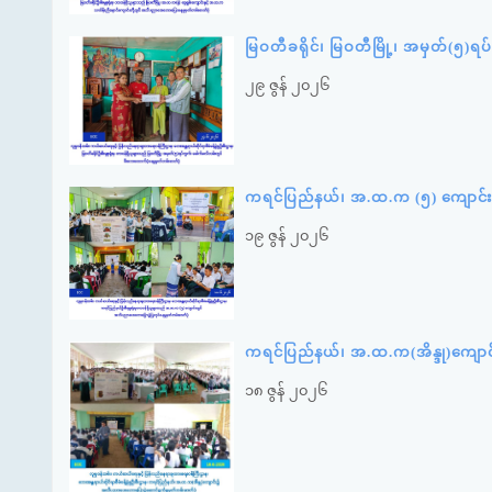
မြဝတီခရိုင်၊ မြဝတီမြို့၊ အမှတ်(၅)
၂၉ ဇွန် ၂၀၂၆
ကရင်ပြည်နယ်၊ အ.ထ.က (၅) ကျောင်း
၁၉ ဇွန် ၂၀၂၆
ကရင်ပြည်နယ်၊ အ.ထ.က(အိန္ဒု)ကျော
၁၈ ဇွန် ၂၀၂၆