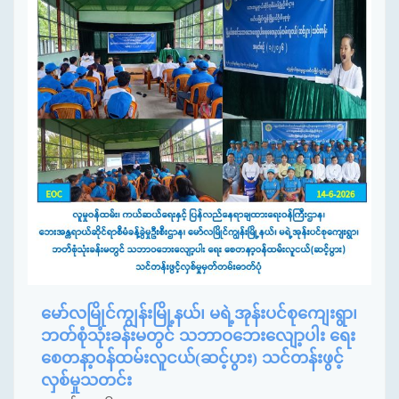
မော်လမြိုင်ကျွန်းမြို့နယ်၊ မရဲ့အုန်းပင်စုကျေးရွာ၊
ဘတ်စုံသုံးခန်းမတွင် သဘာဝဘေးလျော့ပါး ရေး
စေတနာ့ဝန်ထမ်းလူငယ်(ဆင့်ပွား) သင်တန်းဖွင့်
လှစ်မှုသတင်း