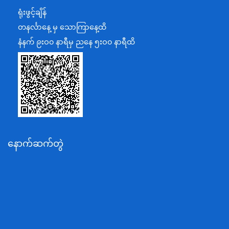
ရင်းနှီးမြှုပ်နှံမှုနှင့် နိုင်ငံခြားစီးပွားဆက်သွယ်ရေးဝန်ကြီးဌာန
ရုံးဖွင့်ချိန်
အပြည်ပြည်ဆိုင်ရာပူးပေါင်းဆောင်ရွက်ရေးဝန်ကြီးဌာန
တနင်္လာနေ့ မှ သောကြာနေ့ထိ
ပြန်ကြားရေးဝန်ကြီးဌာန
နံနက် ၉းဝ၀ နာရီမှ ညနေ ၅းဝ၀ နာရီထိ
သာသနာရေးနှင့် ယဉ်ကျေးမှုဝန်ကြီးဌာန
စိုက်ပျိုးရေး၊မွေးမြူရေးနှင့်ဆည်မြောင်းဝန်ကြီးဌာန
ပို့ဆောင်ရေးနှင့်ဆက်သွယ်ရေးဝန်ကြီးဌာန
သယံဇာတနှင့်ပတ်ဝန်းကျင်ထိန်းသိမ်းရေးဝန်ကြီးဌာန
လျှပ်စစ်နှင့်စွမ်းအင်ဝန်ကြီးဌာန
နောက်ဆက်တွဲ
အလုပ်သမား၊လူဝင်မှုကြီးကြပ်ရေးနှင့်ပြည်သူ့အင်အား
ဝန်ကြီးဌာန
စီးပွားရေးနှင့်ကူးသန်းရောင်းဝယ်ရေးဝန်ကြီးဌာန
ပညာရေးဝန်ကြီးဌာန
ကျန်းမာရေးနှင့်အားကစားဝန်ကြီးဌာန
ဆောက်လုပ်ရေးဝန်ကြီးဌာန