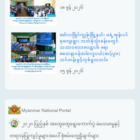
၁၈ ဇွန် ၂၀၂၆
မော်လမြိုင်ကျွန်းမြို့နယ်၊ မရဲ့အုန်းပင်
စုကျေးရွာ၊ ဘတ်စုံသုံးခန်းမတွင်
သဘာဝဘေးလျော့ပါး ရေး
စေတနာ့ဝန်ထမ်းလူငယ်(ဆင့်ပွား)
သင်တန်းဖွင့်လှစ်မှုသတင်း
၁၅ ဇွန် ၂၀၂၆
Myanmar National Portal
၂၀၂၀ ပြည့်နှစ် အထွေထွေရွေးကောက်ပွဲ မဲမသမာမှုနှင့်
တရားမဲ့ပြုကျင့်မှုများအပေါ် စုံစမ်းတွေ့ရှိချက်များ