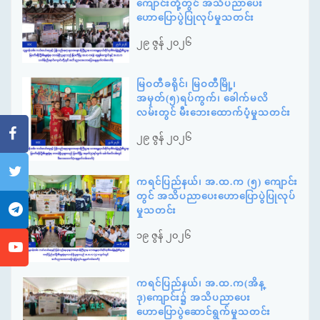
ကျောင်းတို့တွင် အသိပညာပေး
ဟောပြောပွဲပြုလုပ်မှုသတင်း
၂၉ ဇွန် ၂၀၂၆
မြဝတီခရိုင်၊ မြဝတီမြို့၊
အမှတ်(၅)ရပ်ကွက်၊ ခေါက်မလိ
လမ်းတွင် မီးဘေးထောက်ပံ့မှုသတင်း
၂၉ ဇွန် ၂၀၂၆
ကရင်ပြည်နယ်၊ အ.ထ.က (၅) ကျောင်း
တွင် အသိပညာပေးဟောပြောပွဲပြုလုပ်
မှုသတင်း
၁၉ ဇွန် ၂၀၂၆
ကရင်ပြည်နယ်၊ အ.ထ.က(အိန္
ဒု)ကျောင်း၌ အသိပညာပေး
ဟောပြောပွဲဆောင်ရွက်မှုသတင်း