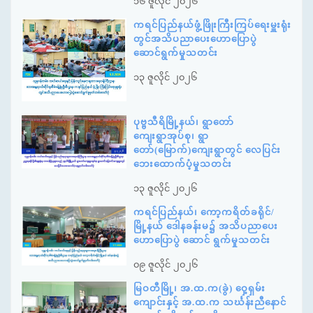
၁၆ ဇူလိုင် ၂၀၂၆
ကရင်ပြည်နယ်ဖွံ့ဖြိုးကြီးကြပ်ရေးမှူးရုံး
တွင်အသိပညာပေးဟောပြောပွဲ
ဆောင်ရွက်မှုသတင်း
၁၃ ဇူလိုင် ၂၀၂၆
ပုဗ္ဗသီရိမြို့နယ်၊ ရွာတော်
ကျေးရွာအုပ်စု၊ ရွာ
တော်(မြောက်)ကျေးရွာတွင် လေပြင်း
ဘေးထောက်ပံ့မှုသတင်း
၁၃ ဇူလိုင် ၂၀၂၆
ကရင်ပြည်နယ်၊ ကော့ကရိတ်ခရိုင်/
မြို့နယ် ဒေါနခန်းမ၌ အသိပညာပေး
ဟောပြောပွဲ ဆောင် ရွက်မှုသတင်း
၀၉ ဇူလိုင် ၂၀၂၆
မြဝတီမြို့၊ အ.ထ.က(ခွဲ) ဝှေ့ရှမ်း
ကျောင်းနှင့် အ.ထ.က သင်္ဃန်းညီနောင်