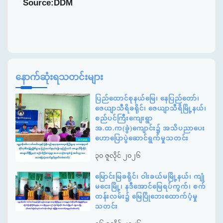
Source:DDM
နောက်ဆုံးရသတင်းများ
ပြည်ထောင်စုနယ်မြေ၊ နေပြည်တော်၊
ဇေယျာသီရိခရိုင်၊ ဇေယျာသီရိမြို့နယ်၊
စည်ပင်ကြီးကျေးရွာ
အ.ထ.က(ခွဲ)ကျောင်း၌ အသိပညာပေး
ဟောပြောပွဲဆောင်ရွက်မှုသတင်း
၃၀ ဇူလိုင် ၂၀၂၆
မြောင်းမြခရိုင်၊ ဝါးခယ်မမြို့နယ်၊ ကျုံ
မငေးမြို့၊ နဒီအောင်မြေရပ်ကွက်၊ စက်
တန်းလမ်း၌ မြေပြိုဘေးထောက်ပံ့မှု
သတင်း