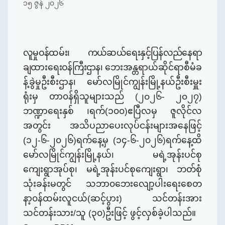
၁၅ ဇွန် ၂၀၂၆
လူမှုဝန်ထမ်း၊ ကယ်ဆယ်​ရေးနှင့်ပြန်လည်​နေရာ
ချထား​ရေးဝန်ကြီးဌာန၊
ဘေးအန္တရာယ်ဆိုင်ရာစီမံခ
န့်ခွဲမှုဦးစီးဌာန၊ မော်လမြိုင်ကျွန်းမြို့နယ်ဦးစီးမှူး
ရုံးမှ တာ၀န်ရှိသူများသည်
(
၂၀၂၆- ၂၀၂၇
)
ဘဏ္ဍာရေးနှစ် ၊ရက်(၁၀၀)ဧပြီလမှ ဇူလိုင်လ
အတွင်း အသိပညာပေးလုပ်ငန်းများအနေဖြင့်
(၁၂-၆-၂၀၂၆)ရက်နေ့မှ (၁၄-၆-၂၀၂၆)ရက်နေ့ထိ
မော်လမြိုင်ကျွန်းမြို့နယ်၊ မရဲ့အုန်းပင်စု
ကျေးရွာအုပ်စု၊ မရဲ့အုန်းပင်စုကျေးရွာ၊ ဘတ်စုံ
သုံးခန်းမတွင် သဘာ၀ဘေးလျော့ပါးရေးစေတ
နာ့၀န်ထမ်းလူငယ်(ဆင့်ပွား) သင်တန်းအား
သင်တန်းသား/သူ (၃၀)ဦးဖြင့် ဖွင့်လှစ်ခဲ့ပါ
သည်။