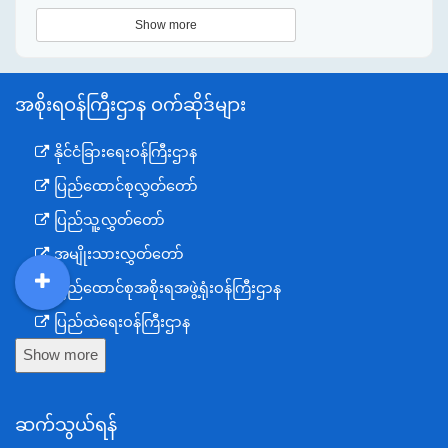
Show more
အစိုးရဝန်ကြီးဌာန ဝက်ဆိုဒ်များ
နိုင်ငံခြားရေးဝန်ကြီးဌာန
ပြည်ထောင်စုလွှတ်တော်
ပြည်သူ့လွှတ်တော်
အမျိုးသားလွှတ်တော်
ပြည်ထောင်စုအစိုးရအဖွဲ့ရုံးဝန်ကြီးဌာန
DDM
MOS
DSW
DOR
ပြည်ထဲရေးဝန်ကြီးဌာန
Show more
ကာကွယ်ရေးဝန်ကြီးဌာန
နယ်စပ်ရေးရာဝန်ကြီးဌာန
ဆက်သွယ်ရန်
စီမံကိန်း၊ဘဏ္ဍာရေးနှင့်စက်မှုဝန်ကြီးဌာန