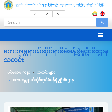
A-
A
A+
ဘေးအန္တရာယ်ဆိုင်ရာစီမံခန့်ခွဲမှုဦးစီးဌာန
သတင်း
ပင်မစာမျက်နှာ
သတင်းများ
ဘေးအန္တရာယ်ဆိုင်ရာစီမံခန့်ခွဲမှုဦးစီးဌာန