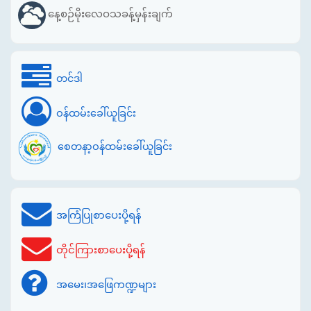
နေ့စဉ်မိုးလေဝသခန့်မှန်းချက်
တင်ဒါ
ဝန်ထမ်းခေါ်ယူခြင်း
စေတနာ့ဝန်ထမ်းခေါ်ယူခြင်း
အကြံပြုစာပေးပို့ရန်
တိုင်ကြားစာပေးပို့ရန်
အမေး၊အဖြေကဏ္ဍများ