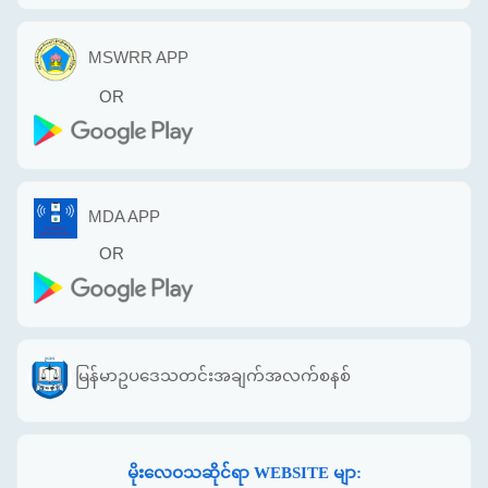
MSWRR APP
OR
MDA APP
OR
မြန်မာဥပဒေသတင်းအချက်အလက်စနစ်
မိုးလေဝသဆိုင်ရာ WEBSITE မျာ: