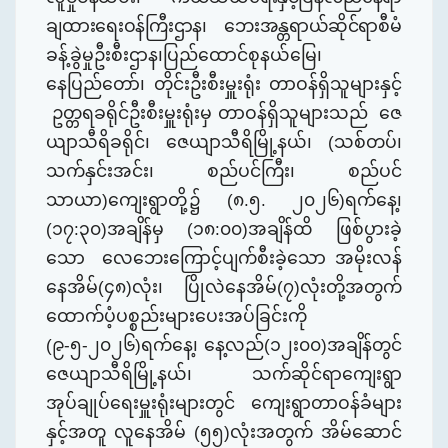
ချထားရေးဝန်ကြီးဌာန၊ ဘေးအန္တရာယ်ဆိုင်ရာ
စီမံ
ခန့်ခွဲမှုဦးစီးဌာန၊
ပြည်ထောင်စုနယ်မြေ၊
နေပြည်တော်၊ တိုင်းဦးစီးမှူး
ရုံး
တာဝန်ရှိသူများနှင့်
ဥတ္တရခရိုင်ဦးစီးမှူးရုံးမှ တာဝန်ရှိသူများ
သည်
ဇေ
ယျာသီရိခရိုင်၊ ဇေယျာသီရိမြို့နယ်၊ (သစ်တပ်၊
သက်နှင်းအင်း၊ စည်ပင်ကြီး၊ စည်ပင်
သာယာ)ကျေးရွာတို့၌ (၈.၅. ၂၀၂၆)ရက်နေ့၊
(၁၇:၃၀)အချိန်မှ (၁၈:၀၀)အချိန်ထိ ဖြစ်ပွားခဲ့
သော
လေဘေး
ကြောင့်ပျက်စီးခဲ့သော
အမိုး
လန်
နေအိမ်(၄၈)လုံး၊ ပြိုလဲနေအိမ်(၇)လုံးတို့အတွက်
ထောက်ပံ့ပစ္စည်းများပေးအပ်ခြင်းကို
(၉-၅-၂၀၂၆)ရက်နေ့၊ နေ့လည်(၁၂း၀၀)အချိန်တွင်
ဇေယျာသီရိမြို့နယ်၊ သက်ဆိုင်ရာ
ကျေးရွာ
အုပ်ချုပ်‌
ရေးမှူးရုံး
များတွင် ကျေးရွာတာဝန်ခံများ
နှင့်အတူ လူနေအိမ် (၅၅)လုံးအတွက် အိမ်ဆောင်