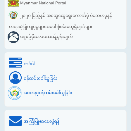
Myanmar National Portal
၂၀၂၀ ပြည့်နှစ် အထွေထွေရွေးကောက်ပွဲ မဲမသမာမှုနှင့်
တရားမဲ့ပြုကျင့်မှုများအပေါ် စုံစမ်းတွေ့ရှိချက်များ
နေ့စဉ်မိုးလေဝသခန့်မှန်းချက်
တင်ဒါ
ဝန်ထမ်းခေါ်ယူခြင်း
စေတနာ့ဝန်ထမ်းခေါ်ယူခြင်း
အကြံပြုစာပေးပို့ရန်