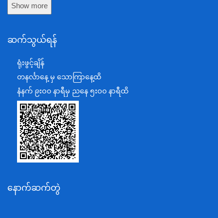
Show more
ကာကွယ်ရေးဝန်ကြီးဌာန
နယ်စပ်ရေးရာဝန်ကြီးဌာန
ဆက်သွယ်ရန်
စီမံကိန်း၊ဘဏ္ဍာရေးနှင့်စက်မှုဝန်ကြီးဌာန
ရင်းနှီးမြှုပ်နှံမှုနှင့် နိုင်ငံခြားစီးပွားဆက်သွယ်ရေးဝန်ကြီးဌာန
ရုံးဖွင့်ချိန်
အပြည်ပြည်ဆိုင်ရာပူးပေါင်းဆောင်ရွက်ရေးဝန်ကြီးဌာန
တနင်္လာနေ့ မှ သောကြာနေ့ထိ
ပြန်ကြားရေးဝန်ကြီးဌာန
နံနက် ၉းဝ၀ နာရီမှ ညနေ ၅းဝ၀ နာရီထိ
သာသနာရေးနှင့် ယဉ်ကျေးမှုဝန်ကြီးဌာန
စိုက်ပျိုးရေး၊မွေးမြူရေးနှင့်ဆည်မြောင်းဝန်ကြီးဌာန
ပို့ဆောင်ရေးနှင့်ဆက်သွယ်ရေးဝန်ကြီးဌာန
သယံဇာတနှင့်ပတ်ဝန်းကျင်ထိန်းသိမ်းရေးဝန်ကြီးဌာန
လျှပ်စစ်နှင့်စွမ်းအင်ဝန်ကြီးဌာန
နောက်ဆက်တွဲ
အလုပ်သမား၊လူဝင်မှုကြီးကြပ်ရေးနှင့်ပြည်သူ့အင်အား
ဝန်ကြီးဌာန