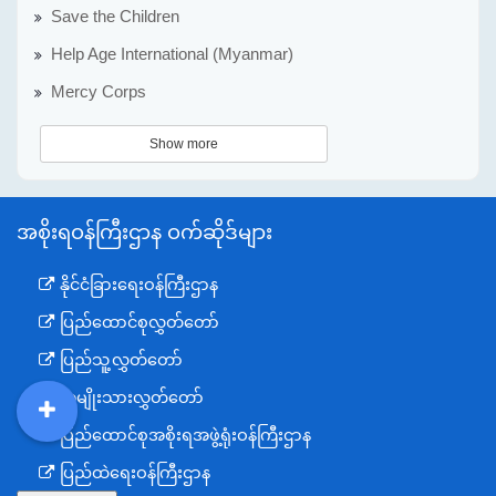
Save the Children
Help Age International (Myanmar)
Mercy Corps
Show more
အစိုးရဝန်ကြီးဌာန ဝက်ဆိုဒ်များ
နိုင်ငံခြားရေးဝန်ကြီးဌာန
ပြည်ထောင်စုလွှတ်တော်
ပြည်သူ့လွှတ်တော်
အမျိုးသားလွှတ်တော်
DDM
MOS
DSW
DOR
ပြည်ထောင်စုအစိုးရအဖွဲ့ရုံးဝန်ကြီးဌာန
ပြည်ထဲရေးဝန်ကြီးဌာန