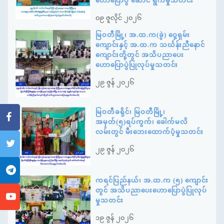
ဟောပြောပွဲ ဆောင် ရွက်မှုသတင်း
၀၉ ဇူလိုင် ၂၀၂၆
မြဝတီမြို့၊ အ.ထ.က(ခွဲ) ဝှေ့ရှမ်း
ကျောင်းနှင့် အ.ထ.က သင်္ဃန်းညီနောင်
ကျောင်းတို့တွင် အသိပညာပေး
ဟောပြောပွဲပြုလုပ်မှုသတင်း
၂၉ ဇွန် ၂၀၂၆
မြဝတီခရိုင်၊ မြဝတီမြို့၊
အမှတ်(၅)ရပ်ကွက်၊ ခေါက်မလိ
လမ်းတွင် မီးဘေးထောက်ပံ့မှုသတင်း
၂၉ ဇွန် ၂၀၂၆
ကရင်ပြည်နယ်၊ အ.ထ.က (၅) ကျောင်း
တွင် အသိပညာပေးဟောပြောပွဲပြုလုပ်
မှုသတင်း
၁၉ ဇွန် ၂၀၂၆