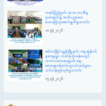
ကရင်ပြည်နယ်၊ အ.ထ.က(အိန္
ဒု)ကျောင်း၌ အသိပညာပေး
ဟောပြောပွဲဆောင်ရွက်မှုသတင်း
၁၈ ဇွန် ၂၀၂၆
မော်လမြိုင်ကျွန်းမြို့နယ်၊ မရဲ့အုန်းပင်
စုကျေးရွာ၊ ဘတ်စုံသုံးခန်းမတွင်
သဘာဝဘေးလျော့ပါး ရေး
စေတနာ့ဝန်ထမ်းလူငယ်(ဆင့်ပွား)
သင်တန်းဖွင့်လှစ်မှုသတင်း
၁၅ ဇွန် ၂၀၂၆