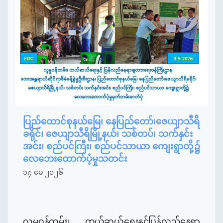
ပြည်ထောင်စုနယ်မြေ၊ နေပြည်တော်၊ဇေယျာသီရိ
ခရိုင်၊ ဇေယျာသီရိမြို့နယ်၊ သစ်တပ်၊ သက်နှင်း
အင်း၊ စည်ပင်ကြီး၊ စည်ပင်သာယာ ကျေးရွာတို့၌
လေဘေးထောက်ပံ့မှုသတင်း
၁၄ မေ ၂၀၂၆
လူမှုဝန်ထမ်း၊ ကယ်ဆယ်ရေးနှင့်ပြန်လည်နေရာ