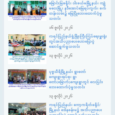
မြောင်းမြခရိုင်၊ ဝါးခယ်မမြို့နယ်၊ ကျုံ
မငေးမြို့၊ နဒီအောင်မြေရပ်ကွက်၊ စက်
တန်းလမ်း၌ မြေပြိုဘေးထောက်ပံ့မှု
သတင်း
၁၆ ဇူလိုင် ၂၀၂၆
ကရင်ပြည်နယ်ဖွံ့ဖြိုးကြီးကြပ်ရေးမှူးရုံး
တွင်အသိပညာပေးဟောပြောပွဲ
ဆောင်ရွက်မှုသတင်း
၁၃ ဇူလိုင် ၂၀၂၆
ပုဗ္ဗသီရိမြို့နယ်၊ ရွာတော်
ကျေးရွာအုပ်စု၊ ရွာ
တော်(မြောက်)ကျေးရွာတွင် လေပြင်း
ဘေးထောက်ပံ့မှုသတင်း
၁၃ ဇူလိုင် ၂၀၂၆
ကရင်ပြည်နယ်၊ ကော့ကရိတ်ခရိုင်/
မြို့နယ် ဒေါနခန်းမ၌ အသိပညာပေး