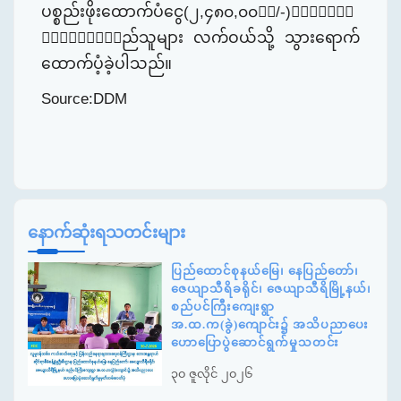
ပစ္စည်းဖိုးထောက်ပံငွေ
(
၂
,
၄၈၀
,
၀၀၀ိ/-)တို့အား
ဘေးသင့်ပြ
ည်သူများ
လက်ဝယ်သို့
သွားရောက်
ထော
က်ပံ့ခဲ့
ပါသည်။
Source:DDM
နောက်ဆုံးရသတင်းများ
ပြည်ထောင်စုနယ်မြေ၊ နေပြည်တော်၊
ဇေယျာသီရိခရိုင်၊ ဇေယျာသီရိမြို့နယ်၊
စည်ပင်ကြီးကျေးရွာ
အ.ထ.က(ခွဲ)ကျောင်း၌ အသိပညာပေး
ဟောပြောပွဲဆောင်ရွက်မှုသတင်း
၃၀ ဇူလိုင် ၂၀၂၆