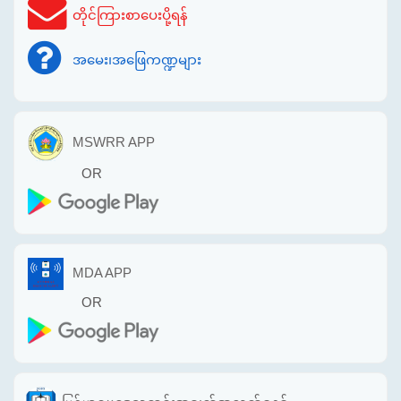
တိုင်ကြားစာပေးပို့ရန်
အမေး၊အဖြေကဏ္ဍများ
MSWRR APP
OR
MDA APP
OR