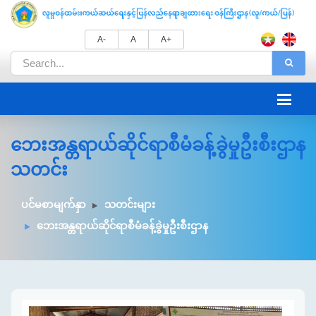
A-
A
A+
ဘေးအန္တရာယ်ဆိုင်ရာစီမံခန့်ခွဲမှုဦးစီးဌာန
သတင်း
ပင်မစာမျက်နှာ
သတင်းများ
ဘေးအန္တရာယ်ဆိုင်ရာစီမံခန့်ခွဲမှုဦးစီးဌာန