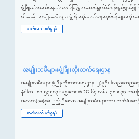
ဖွံ့ဖြိုးတိုးတက်‌ရေးကို တက်ကြွစွာ ဆောင်ရွက်နိုင်ရန်ရည်ရွယ်၍ မ
ပါသည်။ အမျိုးသမီးများ ဖွံ့ဖြိုးတိုးတက်ရေးလုပ်ငန်းများကို 
ဆက်လက်ဖတ်ရှုရန်
အမျိုးသမီများးဖွံ့ဖြိုးတိုးတက်ရေးဌာန
အမျိုးသမီးများ ဖွံ့ဖြိုးတိုးတက်ရေးဌာန (၂)ခုရှိပါသည်။တည်နေရ
နံပါတ် ၀၁-၅၃၅၀၃၆မန္တလေး WDC-၆၄ လမ်း၊ ၃၀ x ၃၁ လမ်းကြာ၊
အသက်(၁၈)နှစ် ပြည့်ပြီးသော အမျိုးသမီးများအား လက်ခံစောင့်
ဆက်လက်ဖတ်ရှုရန်