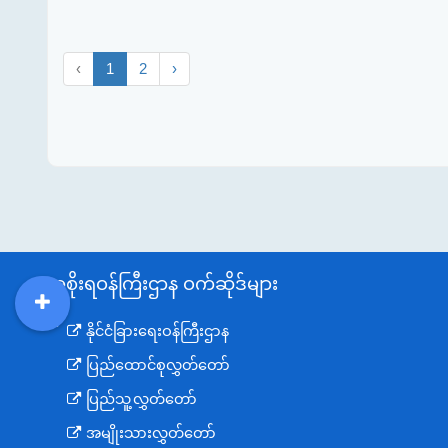
‹
1
2
›
အစိုးရဝန်ကြီးဌာန ဝက်ဆိုဒ်များ
DDM
MOS
DSW
DOR
နိုင်ငံခြားရေးဝန်ကြီးဌာန
ပြည်ထောင်စုလွှတ်တော်
ပြည်သူ့လွှတ်တော်
အမျိုးသားလွှတ်တော်