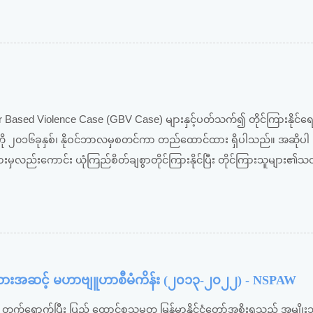
 Based Violence Case (GBV Case) များနှင့်ပတ်သက်၍ တိုင်ကြားနိုင်ရေ
ို ၂၀၁၆ခုနှစ်၊ နိုဝင်ဘာလမှစတင်ကာ တည်ထောင်ထား ရှိပါသည်။ အဆိုပါ 
ားမှလည်းကောင်း ယုံကြည်စိတ်ချစွာတိုင်ကြားနိုင်ပြီး တိုင်ကြားသူများ၏သ
ျိုးသားအဆင့် မဟာဗျူဟာစီမံကိန်း (၂၀၁၃-၂၀၂၂) - NSPAW
တက်ရောက်ပြီး ပြည် ထောင်စုသမ္မတ မြန်မာနိုင်ငံတော်အစိုးရသည် အမျို