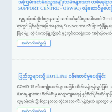
အကြမ်းဖက်ခံရသူအမျိုးသမီးများအား တစ်နေရာ
SUPPORT CENTRE - OSWSC) ဝန်ဆောင်မှုပေးခြ
လူမှုဝန်ထမ်းဦးစီးဌာနသည် သက်ငယ်မုဒိမ်းမှုအပါအဝင် Gende
ရာတွင် ဖြစ်စဉ်အခြေအနေအရ Survivor အား သီးခြားလုံခြုံမှုပေးရန်
မြိုင်မြို့၊ လွိုင်ကော်မြို့တို့တွင် ဖွင့်လှစ်ထားရှိသော “အက
ဆက်လက်ဖတ်ရှုရန်
ပြည်သူများသို့ HOTLINE ဝန်ဆောင်မှုပေးခြင်း
COVID-19 ၏အကျိုးဆက်များအဖြစ် ထိတ်လန့်တုန်လှုပ်ခြင်း၊ ကြောက်ရ
ခံစားမှုများအား စိတ်ဖိစီးမှု လျော့ကျစေရန် နှင့်စိတ်ပိုင်းဆ
လူမှုဝန်ထမ်းဦးစီးဌာနသည် တိုင်းဒေသကြီး/ပြည်နယ် များတွင် 
ဆက်လက်ဖတ်ရှုရန်