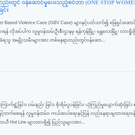
တည်းတွင် ဝန်ဆောင်မှုပေးသည့်စင်တာ (ONE STOP WOM
င်း
r Based Violence Case (GBV Case) များနှင့်ပတ်သက်၍ ဖြေရှင်းဆောင
 လိုအပ်ပါက လူမှုဝန်ထမ်းဦးစီးဌာနမှ ရန်ကုန်မြို့၊ မန္တလေးမြို့၊ လားရှိုးမ
ြမ်းဖက်ခံရသူ အမျိုးသမီးများအား တစ်နေရာတည်းတွင်ဝန်ဆော...
ွံ့ခြင်း၊ ဝမ်းနည်း ခြင်း၊ စိုးရိမ်ပူပန်ခြင်း၊ ယုံကြည်မှုပျောက်ဆုံးခြင်း
ိုင်ရာမြင့်တက်စေရန် လူမှုဝန်ထမ်း၊ ကယ်ဆယ်ရေးနှင့်ပြန် လည်နေရာချထားရေးဝန
ယာယီ Hot Line များထားရှိ၍ ပြည်သူများအား...