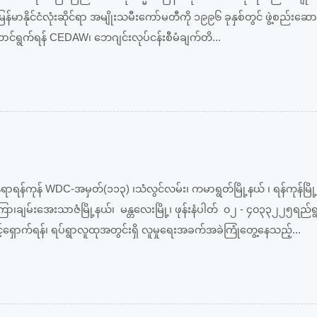
ြန်မာနိုင်ငံလုံးဆိုင်ရာ အမျိုးသမီးကော်မတီကို ၁၉၉၆ ခုနှစ်တွင် ဖွဲ့စည်းဆောင
ဆောင်ရွက်ရန် CEDAW၊ ဘေဂျင်းလုပ်ငန်းစီမံချက်တိ...
ာရန်ကုန် WDC-အမှတ်(၁၁၃) ၊သံလွင်လမ်း၊ ကမာရွတ်မြို့နယ် ၊ ရန်ကုန်မြို့။
ချမ်းအေးသာဇံမြို့နယ်၊ မန္တလေးမြို့၊ ဖုန်းနံပါတ် ၀၂ - ၄၀၃၃၂၂၅ရည်ရ
ရှောက်ရန်၊ ရပ်ရွာလူထုအတွင်းရှိ လူမှုရေးအခက်အခဲကြုံတွေ့နေသည့်...