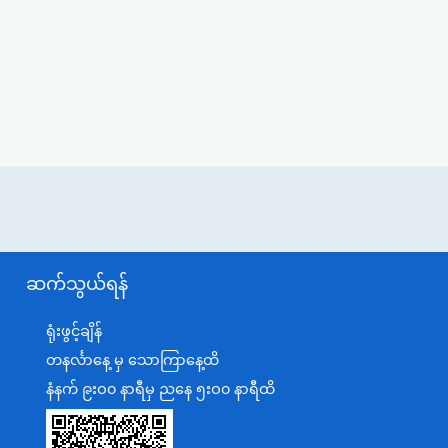
ဆက်သွယ်ရန်
ရုံးဖွင့်ချိန်
တနင်္လာနေ့ မှ သောကြာနေ့ထိ
နံနက် ၉းဝ၀ နာရီမှ ညနေ ၅းဝ၀ နာရီထိ