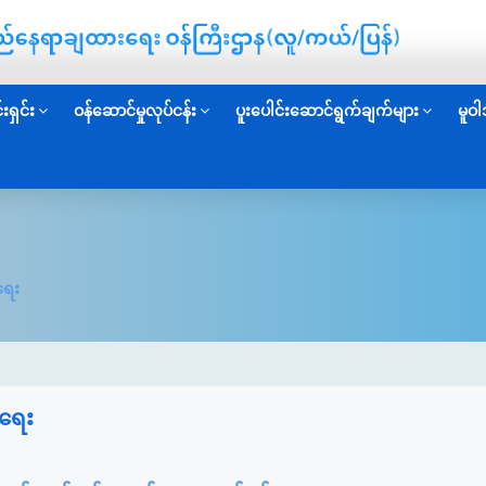
းရှင်း
ဝန်ဆောင်မှုလုပ်ငန်း
ပူးပေါင်းဆောင်ရွက်ချက်များ
မူဝါ
ရေး
်ရေး