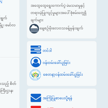
EN
အထွေထွေရွေးကောက်ပွဲ မဲမသမာမှုနှင့်
တရားမဲ့ပြုကျင့်မှုများအပေါ် စုံစမ်းတွေ့ရှိ
်ရွက်
ချက်များ
ြို့၊ မော်လ
နေ့စဉ်မိုးလေဝသခန့်မှန်းချက်
တင်ဒါ
ဝန်ထမ်းခေါ်ယူခြင်း
စေတနာ့ဝန်ထမ်းခေါ်ယူခြင်း
 စသည့် စိတ်
်ကြီးဌာန၊
အကြံပြုစာပေးပို့ရန်