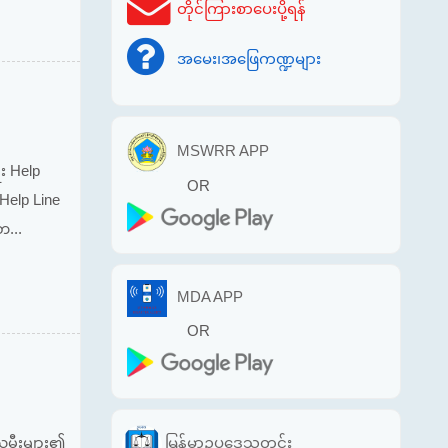
တိုင်ကြားစာပေးပို့ရန်
အမေး၊အဖြေကဏ္ဍများ
MSWRR APP
း Help
OR
Help Line
တ...
MDA APP
OR
မြန်မာဥပဒေသတင်း
းသမီးများ၏