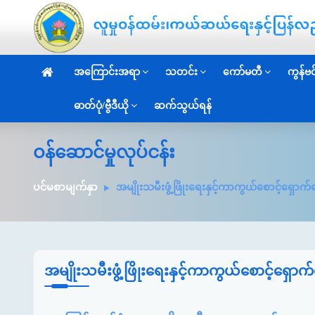
အကြောင်းအရာ
သတင်း
ကော်မတီ
ကွန်ဗင်
ဓာတ်ပုံ/ဗွီဒီယို
ဆက်သွယ်ရန်
ဝန်ဆောင်မှုလုပ်ငန်း
ပင်မစာမျက်နှာ
အမျိုးသမီးဖွံ့ဖြိုးရေးနှင့်ကာကွယ်စောင့်ရှောက်
အမျိုးသမီးဖွံ့ဖြိုးရေးနှင့်ကာကွယ်စောင့်ရှောက