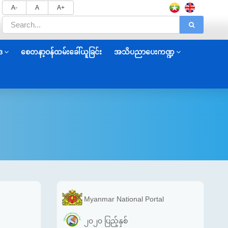
A-
A
A+
ဒ
စေတနာ့ဝန်ထမ်းခေါ်ယူခြင်း
အသိပညာပေးကဏ္ဍ
Myanmar National Portal
၂၀၂၀ ပြည့်နှစ်