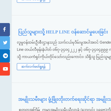
ပြည်သူများသို့ HELP LINE ဝန်ဆောင်မှုပေးခြင်း
လူမှုဝန်ထမ်းဦးစီးဌာနသည် သက်ငယ်မုဒိမ်းမှုအပါအဝင် Gender
Line တယ်လီဖုန်းနံပါတ် ၀၆၇-၃၄၀၄၂၂၂ နှင့် ၀၆၇-၃၄၀၄၉၉၉ က
သို့ ကာယကံရှင်ကိုယ်တိုင်သော်လည်းကောင်း၊ သိရှိသူ ပြည်သူမျ
ဆက်လက်ဖတ်ရှုရန်
အမျိုးသမီးများ ဖွံ့ဖြိုးတိုးတက်ရေးဆိုင်ရာ အမ
စတုတ္ထအကြိမ် ကမ္ဘာ့အမျိုးသမီးညီလာခံ (ဘေဂျင်း ၁၉၉၅)ကို 