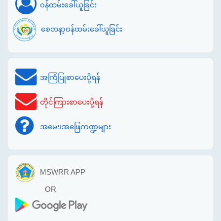
ဝန်ထမ်းခေါ်ယူခြင်း
စေတနာ့ဝန်ထမ်းခေါ်ယူခြင်း
အကြံပြုစာပေးပို့ရန်
တိုင်ကြားစာပေးပို့ရန်
အမေး၊အဖြေကဏ္ဍများ
MSWRR APP
OR