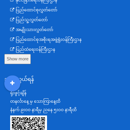
ပြည်ထောင်စုလွှတ်တော်
ပြည်သူ့လွှတ်တော်
အမျိုးသားလွှတ်တော်
ပြည်ထောင်စုအစိုးရအဖွဲ့ရုံးဝန်ကြီးဌာန
ပြည်ထဲရေးဝန်ကြီးဌာန
Show more
ကာကွယ်ရေးဝန်ကြီးဌာန
နယ်စပ်ရေးရာဝန်ကြီးဌာန
ဆက်သွယ်ရန်
စီမံကိန်း၊ဘဏ္ဍာရေးနှင့်စက်မှုဝန်ကြီးဌာန
ရင်းနှီးမြှုပ်နှံမှုနှင့် နိုင်ငံခြားစီးပွားဆက်သွယ်ရေးဝန်ကြီးဌာန
DDM
MOS
DSW
DOR
ရုံးဖွင့်ချိန်
အပြည်ပြည်ဆိုင်ရာပူးပေါင်းဆောင်ရွက်ရေးဝန်ကြီးဌာန
တနင်္လာနေ့ မှ သောကြာနေ့ထိ
ပြန်ကြားရေးဝန်ကြီးဌာန
နံနက် ၉းဝ၀ နာရီမှ ညနေ ၅းဝ၀ နာရီထိ
သာသနာရေးနှင့် ယဉ်ကျေးမှုဝန်ကြီးဌာန
စိုက်ပျိုးရေး၊မွေးမြူရေးနှင့်ဆည်မြောင်းဝန်ကြီးဌာန