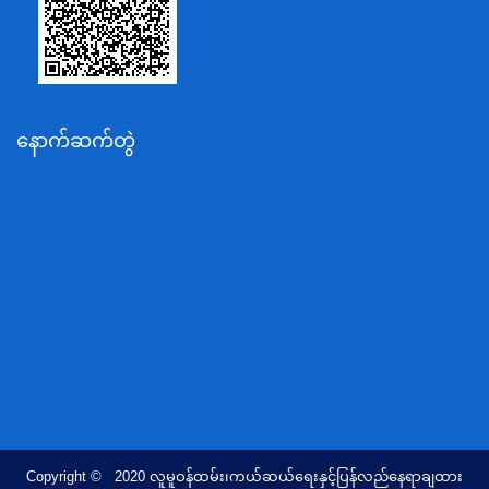
ပို့ဆောင်ရေးနှင့်ဆက်သွယ်ရေးဝန်ကြီးဌာန
သယံဇာတနှင့်ပတ်ဝန်းကျင်ထိန်းသိမ်းရေးဝန်ကြီးဌာန
လျှပ်စစ်နှင့်စွမ်းအင်ဝန်ကြီးဌာန
နောက်ဆက်တွဲ
အလုပ်သမား၊လူဝင်မှုကြီးကြပ်ရေးနှင့်ပြည်သူ့အင်အား
ဝန်ကြီးဌာန
စီးပွားရေးနှင့်ကူးသန်းရောင်းဝယ်ရေးဝန်ကြီးဌာန
ပညာရေးဝန်ကြီးဌာန
ကျန်းမာရေးနှင့်အားကစားဝန်ကြီးဌာန
ဆောက်လုပ်ရေးဝန်ကြီးဌာန
လူမူဝန်ထမ်း၊ကယ်ဆယ်ရေးနှင့်ပြန်လည်နေရာချထားရေး
ဝန်ကြီးဌာန
ဟိုတယ်နှင့်ခရီးသွားလာရေးဝန်ကြီးဌာန
တိုင်းရင်းသားလူမျိုးရေးရာဝန်ကြီးဌာန
Copyright © 2020 လူမူဝန်ထမ်း၊ကယ်ဆယ်ရေးနှင့်ပြန်လည်နေရာချထား