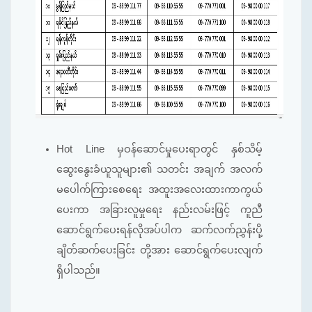
Hot Line မှဝန်ဆောင်မှုပေးရာတွင် နှစ်သိမ့်
ဆွေးနွေးခံယူသူများ၏ သတင်း အချက် အလက်
မပေါက်ကြားစေရေး အထူးအလေးထားကာကွယ်
ပေးကာ အခြားလူမှုရေး နည်းလမ်းဖြင့် ကူညီ
ဆောင်ရွက်ပေးရန်လိုအပ်ပါက ဆက်လက်ညွှန်းပို့
ချိတ်ဆက်ပေးခြင်း တို့အား ဆောင်ရွက်ပေးလျက်
ရှိပါသည်။