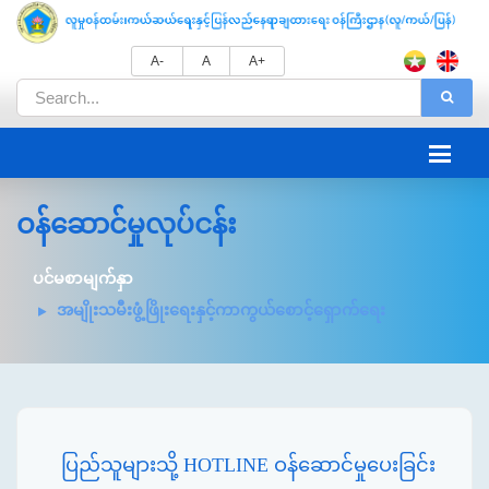
A-
A
A+
ဝန်ဆောင်မှုလုပ်ငန်း
ပင်မစာမျက်နှာ
အမျိုးသမီးဖွံ့ဖြိုးရေးနှင့်ကာကွယ်စောင့်ရှောက်ရေး
ပြည်သူများသို့ HOTLINE ဝန်ဆောင်မှုပေးခြင်း