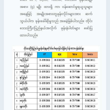
အစား (၄) မျိုး ထားရှိ ကာ ဝန်ဆောင်မှုရယူသူများ
အနေဖြင့် အမျိုးအစားတူဖုန်းလိုင်းများအား ဆက်
သွယ်ပါက ဖုန်းခေါ်ဆိုမှုသည် အခမဲ့ဖြစ်ပါသည်။ တိုင်း
ဒေသကြီး/ပြည်နယ်အလိုက် ဖုန်းနံပါတ်များ ဖော်ပြ
ထားပါသည်။