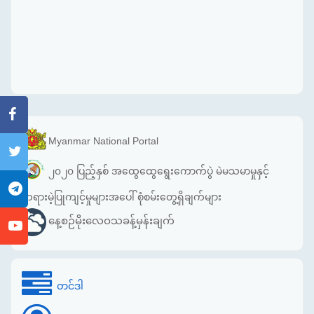
Myanmar National Portal
၂၀၂၀ ပြည့်နှစ် အထွေထွေရွေးကောက်ပွဲ မဲမသမာမှုနှင့်
တရားမဲ့ပြုကျင့်မှုများအပေါ် စုံစမ်းတွေ့ရှိချက်များ
နေ့စဉ်မိုးလေဝသခန့်မှန်းချက်
တင်ဒါ