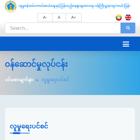
A-
A
A+
ဝန်ဆောင်မှုလုပ်ငန်း
ပင်မစာမျက်နှာ
လူမှုရေးပင်စင်
လူမှုရေးပင်စင်