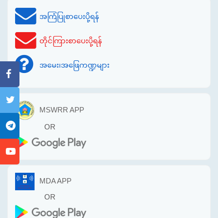
အကြံပြုစာပေးပို့ရန်
တိုင်ကြားစာပေးပို့ရန်
အမေး၊အဖြေကဏ္ဍများ
MSWRR APP
OR
MDA APP
OR