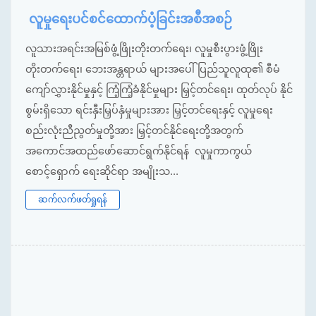
လူမှုရေးပင်စင်ထောက်ပံ့ခြင်းအစီအစဉ်
လူသားအရင်းအမြစ်ဖွံ့ဖြိုးတိုးတက်ရေး၊ လူမှုစီးပွားဖွံ့ဖြိုး
တိုးတက်ရေး၊ ဘေးအန္တရာယ် များအပေါ် ပြည်သူလူထု၏ စီမံ
ကျော်လွှားနိုင်မှုနှင့် ကြံ့ကြံ့ခံနိုင်မှုများ မြှင့်တင်ရေး၊ ထုတ်လုပ် နိုင်
စွမ်းရှိသော ရင်းနှီးမြှပ်နှံမှုများအား မြှင့်တင်ရေးနှင့် လူမှုရေး
စည်းလုံးညီညွတ်မှုတို့အား မြှင့်တင်နိုင်ရေးတို့အတွက်
အကောင်အထည်ဖော်ဆောင်ရွက်နိုင်ရန် လူမှုကာကွယ်
စောင့်ရှောက် ရေးဆိုင်ရာ အမျိုးသ...
ဆက်လက်ဖတ်ရှုရန်