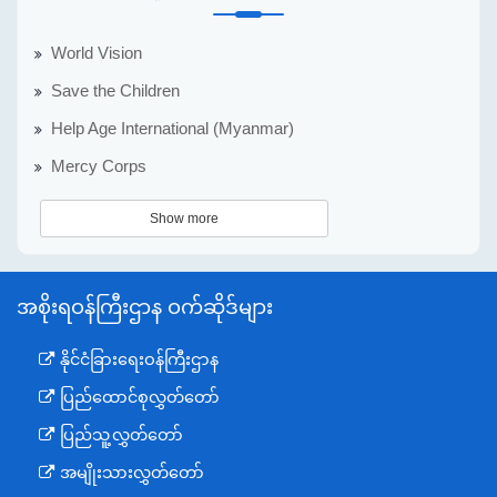
World Vision
Save the Children
Help Age International (Myanmar)
Mercy Corps
Show more
အစိုးရဝန်ကြီးဌာန ဝက်ဆိုဒ်များ
နိုင်ငံခြားရေးဝန်ကြီးဌာန
ပြည်ထောင်စုလွှတ်တော်
ပြည်သူ့လွှတ်တော်
အမျိုးသားလွှတ်တော်