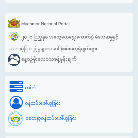
Myanmar National Portal
၂၀၂၀ ပြည့်နှစ် အထွေထွေရွေးကောက်ပွဲ မဲမသမာမှုနှင့်
တရားမဲ့ပြုကျင့်မှုများအပေါ် စုံစမ်းတွေ့ရှိချက်များ
နေ့စဉ်မိုးလေဝသခန့်မှန်းချက်
တင်ဒါ
ဝန်ထမ်းခေါ်ယူခြင်း
စေတနာ့ဝန်ထမ်းခေါ်ယူခြင်း