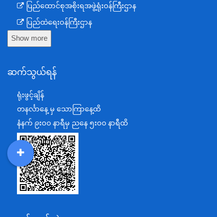
ပြည်ထောင်စုအစိုးရအဖွဲ့ရုံးဝန်ကြီးဌာန
ပြည်ထဲရေးဝန်ကြီးဌာန
Show more
ကာကွယ်ရေးဝန်ကြီးဌာန
နယ်စပ်ရေးရာဝန်ကြီးဌာန
ဆက်သွယ်ရန်
စီမံကိန်း၊ဘဏ္ဍာရေးနှင့်စက်မှုဝန်ကြီးဌာန
ရင်းနှီးမြှုပ်နှံမှုနှင့် နိုင်ငံခြားစီးပွားဆက်သွယ်ရေးဝန်ကြီးဌာန
ရုံးဖွင့်ချိန်
အပြည်ပြည်ဆိုင်ရာပူးပေါင်းဆောင်ရွက်ရေးဝန်ကြီးဌာန
တနင်္လာနေ့ မှ သောကြာနေ့ထိ
ပြန်ကြားရေးဝန်ကြီးဌာန
နံနက် ၉းဝ၀ နာရီမှ ညနေ ၅းဝ၀ နာရီထိ
သာသနာရေးနှင့် ယဉ်ကျေးမှုဝန်ကြီးဌာန
စိုက်ပျိုးရေး၊မွေးမြူရေးနှင့်ဆည်မြောင်းဝန်ကြီးဌာန
DDM
MOS
DSW
DOR
ပို့ဆောင်ရေးနှင့်ဆက်သွယ်ရေးဝန်ကြီးဌာန
သယံဇာတနှင့်ပတ်ဝန်းကျင်ထိန်းသိမ်းရေးဝန်ကြီးဌာန
လျှပ်စစ်နှင့်စွမ်းအင်ဝန်ကြီးဌာန