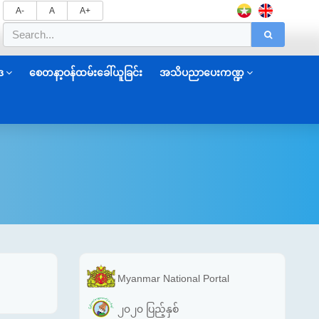
A-
A
A+
ဒ
စေတနာ့ဝန်ထမ်းခေါ်ယူခြင်း
အသိပညာပေးကဏ္ဍ
Myanmar National Portal
၂၀၂၀ ပြည့်နှစ်