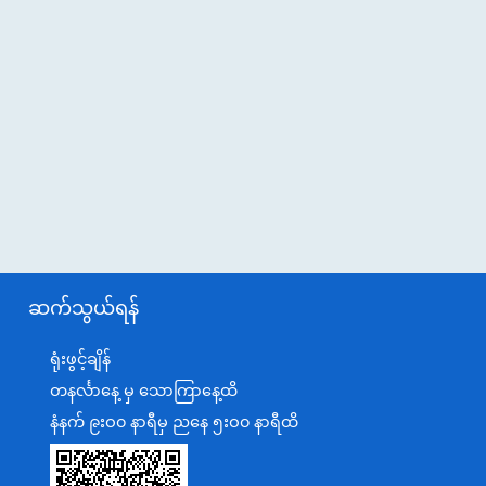
ဆက်သွယ်ရန်
ရုံးဖွင့်ချိန်
တနင်္လာနေ့ မှ သောကြာနေ့ထိ
နံနက် ၉းဝ၀ နာရီမှ ညနေ ၅းဝ၀ နာရီထိ