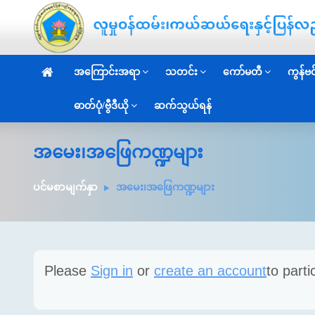
အကြောင်းအရာ
သတင်း
ကော်မတီ
ကွန်ဗင်
ဓာတ်ပုံ/ဗွီဒီယို
ဆက်သွယ်ရန်
အမေး၊အဖြေကဏ္ဍများ
ပင်မစာမျက်နှာ
အမေး၊အဖြေကဏ္ဍများ
Please
Sign in
or
create an account
to parti