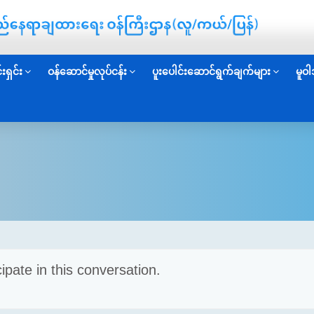
းရှင်း
ဝန်ဆောင်မှုလုပ်ငန်း
ပူးပေါင်းဆောင်ရွက်ချက်များ
မူဝါ
cipate in this conversation.