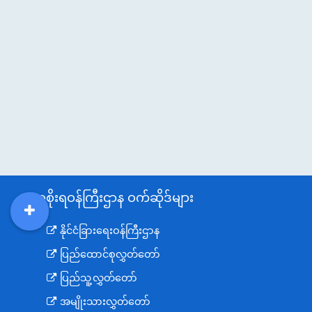
အစိုးရဝန်ကြီးဌာန ဝက်ဆိုဒ်များ
DDM
MOS
DSW
DOR
နိုင်ငံခြားရေးဝန်ကြီးဌာန
ပြည်ထောင်စုလွှတ်တော်
ပြည်သူ့လွှတ်တော်
အမျိုးသားလွှတ်တော်