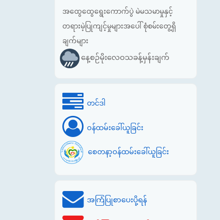
အထွေထွေရွေးကောက်ပွဲ မဲမသမာမှုနှင့်
တရားမဲ့ပြုကျင့်မှုများအပေါ် စုံစမ်းတွေ့ရှိ
ချက်များ
နေ့စဉ်မိုးလေဝသခန့်မှန်းချက်
တင်ဒါ
ဝန်ထမ်းခေါ်ယူခြင်း
စေတနာ့ဝန်ထမ်းခေါ်ယူခြင်း
အကြံပြုစာပေးပို့ရန်