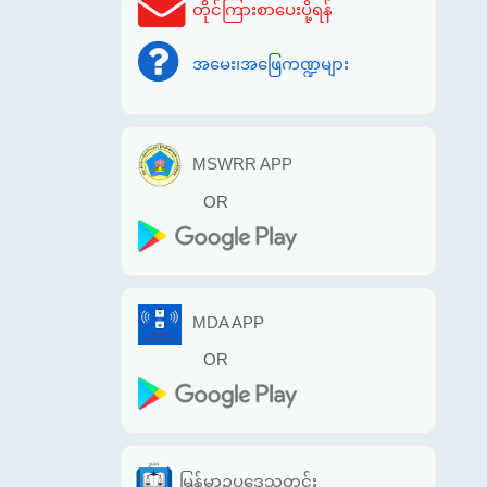
တိုင်ကြားစာပေးပို့ရန်
အမေး၊အဖြေကဏ္ဍများ
MSWRR APP
OR
MDA APP
OR
မြန်မာဥပဒေသတင်း