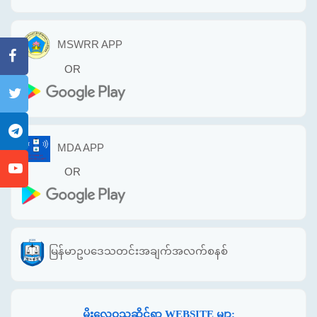
MSWRR APP
OR
MDA APP
OR
မြန်မာဥပဒေသတင်းအချက်အလက်စနစ်
မိုးလေဝသဆိုင်ရာ WEBSITE မျာ: