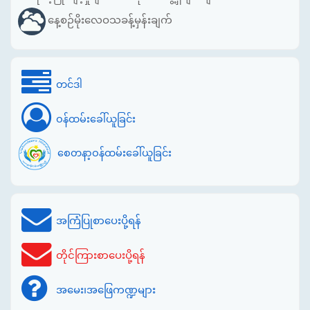
နေ့စဉ်မိုးလေဝသခန့်မှန်းချက်
တင်ဒါ
ဝန်ထမ်းခေါ်ယူခြင်း
စေတနာ့ဝန်ထမ်းခေါ်ယူခြင်း
အကြံပြုစာပေးပို့ရန်
တိုင်ကြားစာပေးပို့ရန်
အမေး၊အဖြေကဏ္ဍများ