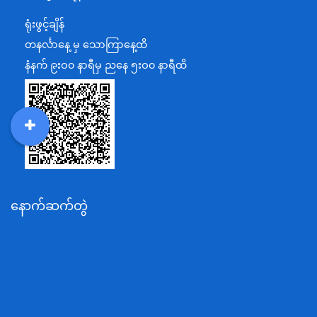
ရင်းနှီးမြှုပ်နှံမှုနှင့် နိုင်ငံခြားစီးပွားဆက်သွယ်ရေးဝန်ကြီးဌာန
ရုံးဖွင့်ချိန်
အပြည်ပြည်ဆိုင်ရာပူးပေါင်းဆောင်ရွက်ရေးဝန်ကြီးဌာန
တနင်္လာနေ့ မှ သောကြာနေ့ထိ
ပြန်ကြားရေးဝန်ကြီးဌာန
နံနက် ၉းဝ၀ နာရီမှ ညနေ ၅းဝ၀ နာရီထိ
သာသနာရေးနှင့် ယဉ်ကျေးမှုဝန်ကြီးဌာန
စိုက်ပျိုးရေး၊မွေးမြူရေးနှင့်ဆည်မြောင်းဝန်ကြီးဌာန
ပို့ဆောင်ရေးနှင့်ဆက်သွယ်ရေးဝန်ကြီးဌာန
DDM
MOS
DSW
DOR
သယံဇာတနှင့်ပတ်ဝန်းကျင်ထိန်းသိမ်းရေးဝန်ကြီးဌာန
လျှပ်စစ်နှင့်စွမ်းအင်ဝန်ကြီးဌာန
နောက်ဆက်တွဲ
အလုပ်သမား၊လူဝင်မှုကြီးကြပ်ရေးနှင့်ပြည်သူ့အင်အား
ဝန်ကြီးဌာန
စီးပွားရေးနှင့်ကူးသန်းရောင်းဝယ်ရေးဝန်ကြီးဌာန
ပညာရေးဝန်ကြီးဌာန
ကျန်းမာရေးနှင့်အားကစားဝန်ကြီးဌာန