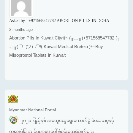
Asked by :
+971568547782 ABORTION PILLS IN DOHA
2 months ago
Abortion Pills In Kuwait City࿐(╥﹏╥)+971568547782 (╥
﹏╥):¯\_(ツ)_/¯୨( Kuwait Medical Bretein )ৎ─Buy
Misoprostol Tablets In Kuwait
Myanmar National Portal
၂၀၂၀ ပြည့်နှစ် အထွေထွေရွေးကောက်ပွဲ မဲမသမာမှုနှင့်
တရားမဲ့ပြုကျင့်မှုများအပေါ် စုံစမ်းတွေ့ရှိချက်များ