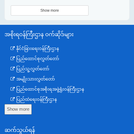
Show more
အစိုးရဝန်ကြီးဌာန ဝက်ဆိုဒ်များ
နိုင်ငံခြားရေးဝန်ကြီးဌာန
ပြည်ထောင်စုလွှတ်တော်
ပြည်သူ့လွှတ်တော်
အမျိုးသားလွှတ်တော်
ပြည်ထောင်စုအစိုးရအဖွဲ့ရုံးဝန်ကြီးဌာန
ပြည်ထဲရေးဝန်ကြီးဌာန
Show more
ကာကွယ်ရေးဝန်ကြီးဌာန
နယ်စပ်ရေးရာဝန်ကြီးဌာန
ဆက်သွယ်ရန်
စီမံကိန်း၊ဘဏ္ဍာရေးနှင့်စက်မှုဝန်ကြီးဌာန