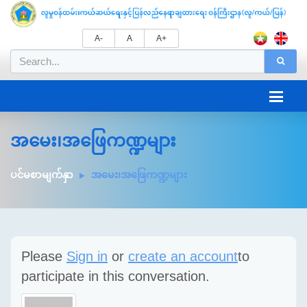
A-
A
A+
အမေး၊အဖြေကဏ္ဍများ
ပင်မစာမျက်နှာ
အမေး၊အဖြေကဏ္ဍများ
Please
Sign in
or
create an account
to
participate in this conversation.