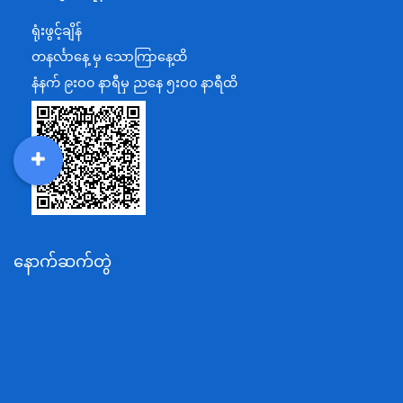
ရင်းနှီးမြှုပ်နှံမှုနှင့် နိုင်ငံခြားစီးပွားဆက်သွယ်ရေးဝန်ကြီးဌာန
ရုံးဖွင့်ချိန်
အပြည်ပြည်ဆိုင်ရာပူးပေါင်းဆောင်ရွက်ရေးဝန်ကြီးဌာန
တနင်္လာနေ့ မှ သောကြာနေ့ထိ
ပြန်ကြားရေးဝန်ကြီးဌာန
နံနက် ၉းဝ၀ နာရီမှ ညနေ ၅းဝ၀ နာရီထိ
သာသနာရေးနှင့် ယဉ်ကျေးမှုဝန်ကြီးဌာန
စိုက်ပျိုးရေး၊မွေးမြူရေးနှင့်ဆည်မြောင်းဝန်ကြီးဌာန
ပို့ဆောင်ရေးနှင့်ဆက်သွယ်ရေးဝန်ကြီးဌာန
DDM
MOS
DSW
DOR
သယံဇာတနှင့်ပတ်ဝန်းကျင်ထိန်းသိမ်းရေးဝန်ကြီးဌာန
လျှပ်စစ်နှင့်စွမ်းအင်ဝန်ကြီးဌာန
နောက်ဆက်တွဲ
အလုပ်သမား၊လူဝင်မှုကြီးကြပ်ရေးနှင့်ပြည်သူ့အင်အား
ဝန်ကြီးဌာန
စီးပွားရေးနှင့်ကူးသန်းရောင်းဝယ်ရေးဝန်ကြီးဌာန
ပညာရေးဝန်ကြီးဌာန
ကျန်းမာရေးနှင့်အားကစားဝန်ကြီးဌာန