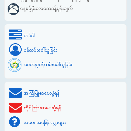
နေ့စဉ်မိုးလေဝသခန့်မှန်းချက်
တင်ဒါ
ဝန်ထမ်းခေါ်ယူခြင်း
စေတနာ့ဝန်ထမ်းခေါ်ယူခြင်း
အကြံပြုစာပေးပို့ရန်
တိုင်ကြားစာပေးပို့ရန်
အမေး၊အဖြေကဏ္ဍများ