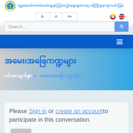
A-
A
A+
အမေး၊အဖြေကဏ္ဍများ
ပင်မစာမျက်နှာ
အမေး၊အဖြေကဏ္ဍများ
Please
Sign in
or
create an account
to
participate in this conversation.