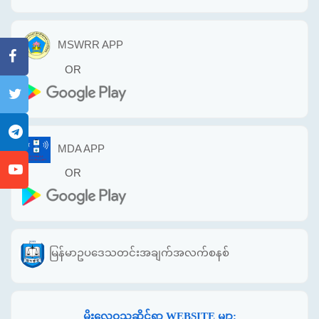
MSWRR APP
OR
MDA APP
OR
မြန်မာဥပဒေသတင်းအချက်အလက်စနစ်
မိုးလေဝသဆိုင်ရာ WEBSITE မျာ: