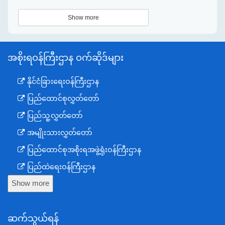
Show more
အစိုးရဝန်ကြီးဌာန ဝက်ဆိုဒ်များ
နိုင်ငံခြားရေးဝန်ကြီးဌာန
ပြည်ထောင်စုလွှတ်တော်
ပြည်သူ့လွှတ်တော်
အမျိုးသားလွှတ်တော်
ပြည်ထောင်စုအစိုးရအဖွဲ့ရုံးဝန်ကြီးဌာန
ပြည်ထဲရေးဝန်ကြီးဌာန
Show more
ကာကွယ်ရေးဝန်ကြီးဌာန
နယ်စပ်ရေးရာဝန်ကြီးဌာန
ဆက်သွယ်ရန်
စီမံကိန်း၊ဘဏ္ဍာရေးနှင့်စက်မှုဝန်ကြီးဌာန