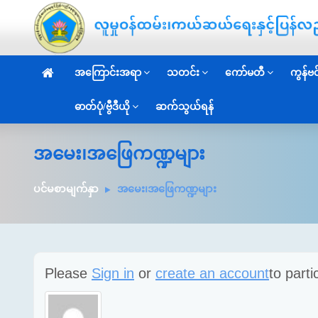
အကြောင်းအရာ
သတင်း
ကော်မတီ
ကွန်ဗင်
ဓာတ်ပုံ/ဗွီဒီယို
ဆက်သွယ်ရန်
အမေး၊အဖြေကဏ္ဍများ
ပင်မစာမျက်နှာ
အမေး၊အဖြေကဏ္ဍများ
Please
Sign in
or
create an account
to parti