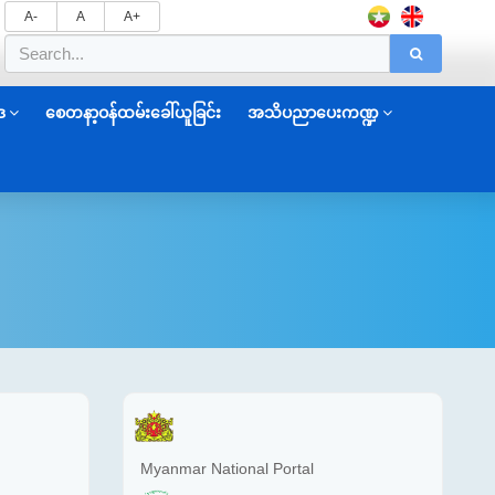
A-
A
A+
ဒ
စေတနာ့ဝန်ထမ်းခေါ်ယူခြင်း
အသိပညာပေးကဏ္ဍ
Myanmar National Portal