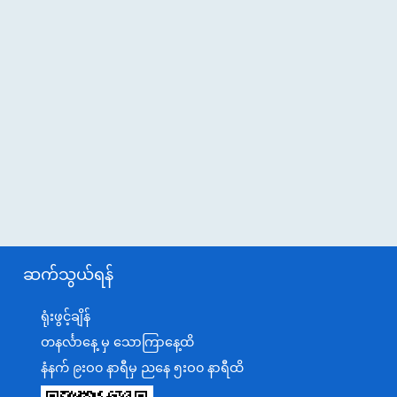
ဆက်သွယ်ရန်
ရုံးဖွင့်ချိန်
တနင်္လာနေ့ မှ သောကြာနေ့ထိ
နံနက် ၉းဝ၀ နာရီမှ ညနေ ၅းဝ၀ နာရီထိ