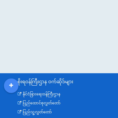
အစိုးရဝန်ကြီးဌာန ဝက်ဆိုဒ်များ
DDM
MOS
DSW
DOR
နိုင်ငံခြားရေးဝန်ကြီးဌာန
ပြည်ထောင်စုလွှတ်တော်
ပြည်သူ့လွှတ်တော်