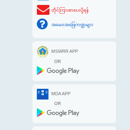
တိုင်ကြားစာပေးပို့ရန်
အမေး၊အဖြေကဏ္ဍများ
MSWRR APP
OR
MDA APP
OR