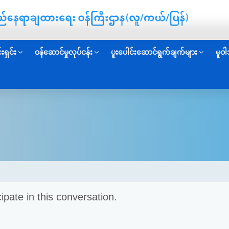
းရှင်း
ဝန်ဆောင်မှုလုပ်ငန်း
ပူးပေါင်းဆောင်ရွက်ချက်များ
မူဝါ
cipate in this conversation.