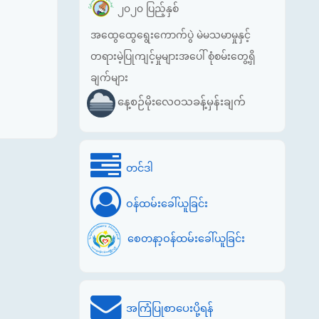
၂၀၂၀ ပြည့်နှစ်
အထွေထွေရွေးကောက်ပွဲ မဲမသမာမှုနှင့်
တရားမဲ့ပြုကျင့်မှုများအပေါ် စုံစမ်းတွေ့ရှိ
ချက်များ
နေ့စဉ်မိုးလေဝသခန့်မှန်းချက်
တင်ဒါ
ဝန်ထမ်းခေါ်ယူခြင်း
စေတနာ့ဝန်ထမ်းခေါ်ယူခြင်း
အကြံပြုစာပေးပို့ရန်