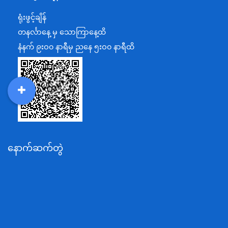
ရင်းနှီးမြှုပ်နှံမှုနှင့် နိုင်ငံခြားစီးပွားဆက်သွယ်ရေးဝန်ကြီးဌာန
ရုံးဖွင့်ချိန်
အပြည်ပြည်ဆိုင်ရာပူးပေါင်းဆောင်ရွက်ရေးဝန်ကြီးဌာန
တနင်္လာနေ့ မှ သောကြာနေ့ထိ
ပြန်ကြားရေးဝန်ကြီးဌာန
နံနက် ၉းဝ၀ နာရီမှ ညနေ ၅းဝ၀ နာရီထိ
သာသနာရေးနှင့် ယဉ်ကျေးမှုဝန်ကြီးဌာန
စိုက်ပျိုးရေး၊မွေးမြူရေးနှင့်ဆည်မြောင်းဝန်ကြီးဌာန
ပို့ဆောင်ရေးနှင့်ဆက်သွယ်ရေးဝန်ကြီးဌာန
DDM
MOS
DSW
DOR
သယံဇာတနှင့်ပတ်ဝန်းကျင်ထိန်းသိမ်းရေးဝန်ကြီးဌာန
လျှပ်စစ်နှင့်စွမ်းအင်ဝန်ကြီးဌာန
နောက်ဆက်တွဲ
အလုပ်သမား၊လူဝင်မှုကြီးကြပ်ရေးနှင့်ပြည်သူ့အင်အား
ဝန်ကြီးဌာန
စီးပွားရေးနှင့်ကူးသန်းရောင်းဝယ်ရေးဝန်ကြီးဌာန
ပညာရေးဝန်ကြီးဌာန
ကျန်းမာရေးနှင့်အားကစားဝန်ကြီးဌာန