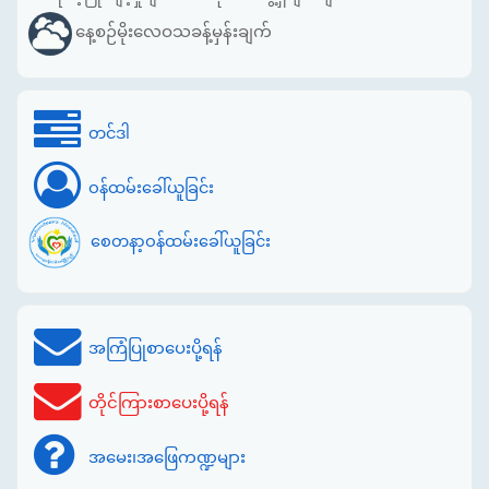
နေ့စဉ်မိုးလေဝသခန့်မှန်းချက်
တင်ဒါ
ဝန်ထမ်းခေါ်ယူခြင်း
စေတနာ့ဝန်ထမ်းခေါ်ယူခြင်း
အကြံပြုစာပေးပို့ရန်
တိုင်ကြားစာပေးပို့ရန်
အမေး၊အဖြေကဏ္ဍများ