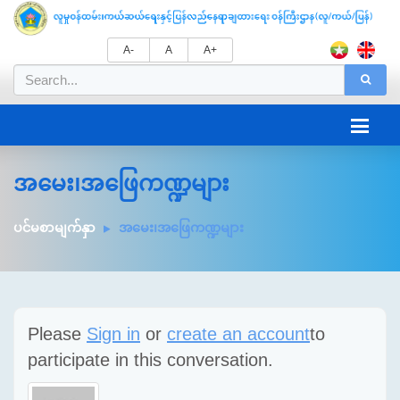
A-
A
A+
အမေး၊အဖြေကဏ္ဍများ
ပင်မစာမျက်နှာ
အမေး၊အဖြေကဏ္ဍများ
Please
Sign in
or
create an account
to
participate in this conversation.