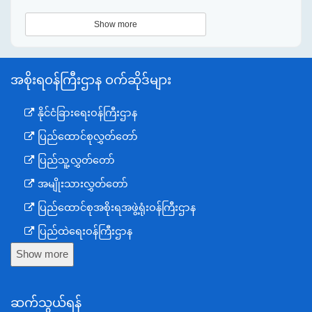
Show more
အစိုးရဝန်ကြီးဌာန ဝက်ဆိုဒ်များ
နိုင်ငံခြားရေးဝန်ကြီးဌာန
ပြည်ထောင်စုလွှတ်တော်
ပြည်သူ့လွှတ်တော်
အမျိုးသားလွှတ်တော်
ပြည်ထောင်စုအစိုးရအဖွဲ့ရုံးဝန်ကြီးဌာန
ပြည်ထဲရေးဝန်ကြီးဌာန
Show more
ကာကွယ်ရေးဝန်ကြီးဌာန
နယ်စပ်ရေးရာဝန်ကြီးဌာန
ဆက်သွယ်ရန်
စီမံကိန်း၊ဘဏ္ဍာရေးနှင့်စက်မှုဝန်ကြီးဌာန