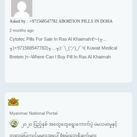
Asked by :
+971568547782 ABORTION PILLS IN DOHA
2 months ago
Cytotec Pills For Sale In Ras Al Khaimah࿐(╥﹏
╥)+971568547782(╥﹏╥):¯\_(ツ)_/¯୨( Kuwait Medical
Bretein )ৎ─Where Can I Buy Pill In Ras Al Khaimah
Myanmar National Portal
၂၀၂၀ ပြည့်နှစ် အထွေထွေရွေးကောက်ပွဲ မဲမသမာမှုနှင့်
တရားမဲ့ပြုကျင့်မှုများအပေါ် စုံစမ်းတွေ့ရှိချက်များ