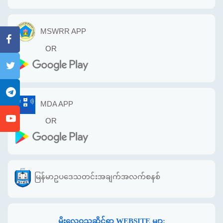
MSWRR APP
OR
MDA APP
OR
မြန်မာဥပဒေသတင်းအချက်အလက်စနစ်
မိုးလေဝသဆိုင်ရာ WEBSITE မျာ: