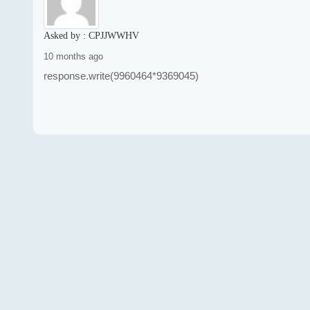
Asked by :
CPJJWWHV
10 months ago
response.write(9960464*9369045)