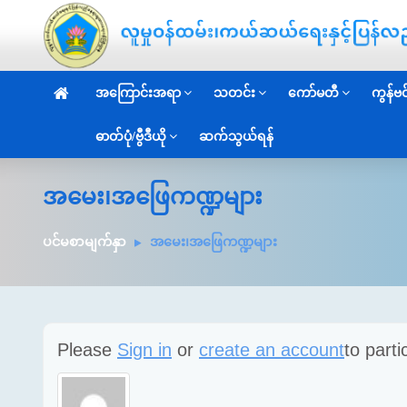
အကြောင်းအရာ
သတင်း
ကော်မတီ
ကွန်ဗင်
ဓာတ်ပုံ/ဗွီဒီယို
ဆက်သွယ်ရန်
အမေး၊အဖြေကဏ္ဍများ
ပင်မစာမျက်နှာ
အမေး၊အဖြေကဏ္ဍများ
Please
Sign in
or
create an account
to parti