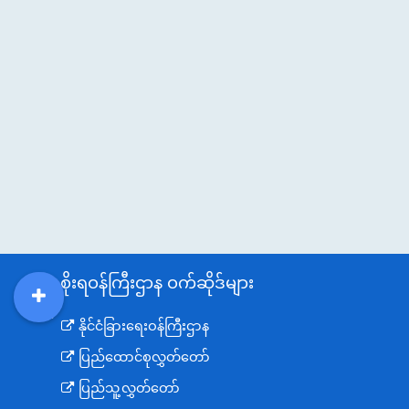
အစိုးရဝန်ကြီးဌာန ဝက်ဆိုဒ်များ
DDM
MOS
DSW
DOR
နိုင်ငံခြားရေးဝန်ကြီးဌာန
ပြည်ထောင်စုလွှတ်တော်
ပြည်သူ့လွှတ်တော်