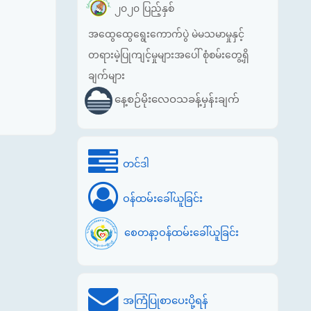
၂၀၂၀ ပြည့်နှစ်
အထွေထွေရွေးကောက်ပွဲ မဲမသမာမှုနှင့်
တရားမဲ့ပြုကျင့်မှုများအပေါ် စုံစမ်းတွေ့ရှိ
ချက်များ
နေ့စဉ်မိုးလေဝသခန့်မှန်းချက်
တင်ဒါ
ဝန်ထမ်းခေါ်ယူခြင်း
စေတနာ့ဝန်ထမ်းခေါ်ယူခြင်း
အကြံပြုစာပေးပို့ရန်