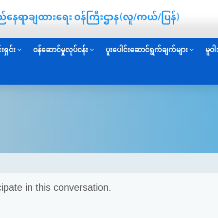
းရှင်း
ဝန်ဆောင်မှုလုပ်ငန်း
ပူးပေါင်းဆောင်ရွက်ချက်များ
မူဝါ
cipate in this conversation.