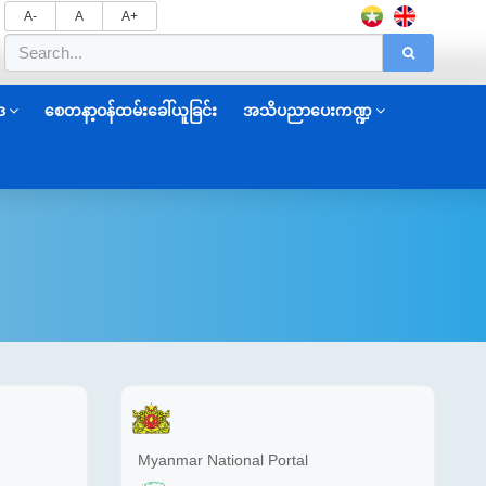
A-
A
A+
ဒ
စေတနာ့ဝန်ထမ်းခေါ်ယူခြင်း
အသိပညာပေးကဏ္ဍ
Myanmar National Portal