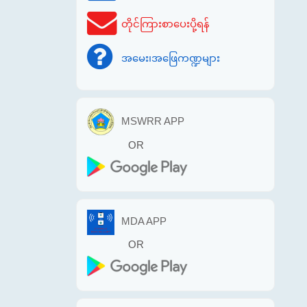
တိုင်ကြားစာပေးပို့ရန်
အမေး၊အဖြေကဏ္ဍများ
MSWRR APP
OR
MDA APP
OR