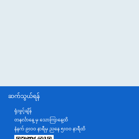
ဆက်သွယ်ရန်
ရုံးဖွင့်ချိန်
တနင်္လာနေ့ မှ သောကြာနေ့ထိ
နံနက် ၉းဝ၀ နာရီမှ ညနေ ၅းဝ၀ နာရီထိ