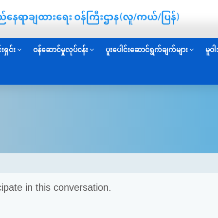
းရှင်း
ဝန်ဆောင်မှုလုပ်ငန်း
ပူးပေါင်းဆောင်ရွက်ချက်များ
မူဝါ
cipate in this conversation.