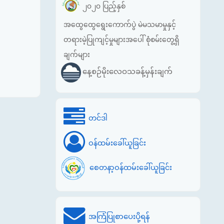
၂၀၂၀ ပြည့်နှစ်
အထွေထွေရွေးကောက်ပွဲ မဲမသမာမှုနှင့်
တရားမဲ့ပြုကျင့်မှုများအပေါ် စုံစမ်းတွေ့ရှိ
ချက်များ
နေ့စဉ်မိုးလေဝသခန့်မှန်းချက်
တင်ဒါ
ဝန်ထမ်းခေါ်ယူခြင်း
စေတနာ့ဝန်ထမ်းခေါ်ယူခြင်း
အကြံပြုစာပေးပို့ရန်