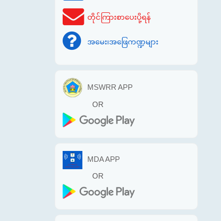
တိုင်ကြားစာပေးပို့ရန်
အမေး၊အဖြေကဏ္ဍများ
MSWRR APP
OR
MDA APP
OR