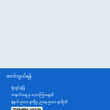
ဆက်သွယ်ရန်
ရုံးဖွင့်ချိန်
တနင်္လာနေ့ မှ သောကြာနေ့ထိ
နံနက် ၉းဝ၀ နာရီမှ ညနေ ၅းဝ၀ နာရီထိ