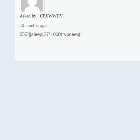
Asked by :
CPJJWWHV
10 months ago
555"||sleep(27*1000)*vpceep||"