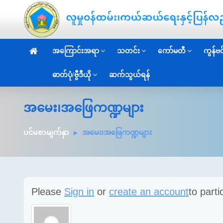
အကြောင်းအရာ
သတင်း
ကော်မတီ
ကွန်ဗင်
ဓာတ်ပုံ/ဗွီဒီယို
ဆက်သွယ်ရန်
အမေး၊အဖြေကဏ္ဍများ
ပင်မစာမျက်နှာ
အမေး၊အဖြေကဏ္ဍများ
Please
Sign in
or
create an account
to parti