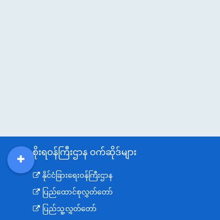
အစိုးရဝန်ကြီးဌာန ဝက်ဆိုဒ်များ
DDM
MOS
DSW
DOR
နိုင်ငံခြားရေးဝန်ကြီးဌာန
ပြည်ထောင်စုလွှတ်တော်
ပြည်သူ့လွှတ်တော်