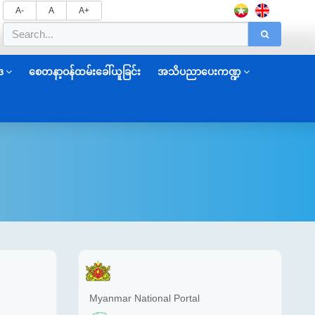
A-
A
A+
ဒ
စေတနာ့ဝန်ထမ်းခေါ်ယူခြင်း
အသိပညာပေးကဏ္ဍ
Myanmar National Portal