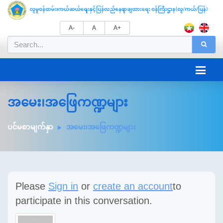
A-
A
A+
အမေး၊အဖြေကဏ္ဍများ
ပင်မစာမျက်နှာ
အမေး၊အဖြေကဏ္ဍများ
Please
Sign in
or
create an account
to
participate in this conversation.