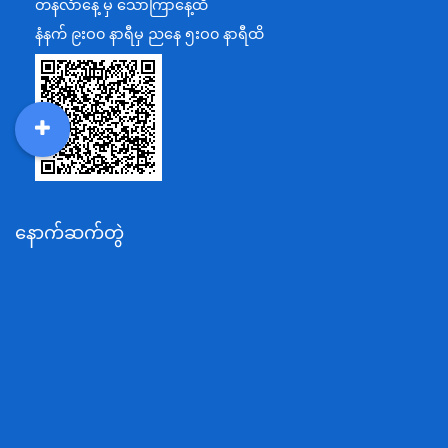
တနင်္လာနေ့ မှ သောကြာနေ့ထိ
ပြန်ကြားရေးဝန်ကြီးဌာန
နံနက် ၉းဝ၀ နာရီမှ ညနေ ၅းဝ၀ နာရီထိ
သာသနာရေးနှင့် ယဉ်ကျေးမှုဝန်ကြီးဌာန
စိုက်ပျိုးရေး၊မွေးမြူရေးနှင့်ဆည်မြောင်းဝန်ကြီးဌာန
ပို့ဆောင်ရေးနှင့်ဆက်သွယ်ရေးဝန်ကြီးဌာန
DDM
MOS
DSW
DOR
သယံဇာတနှင့်ပတ်ဝန်းကျင်ထိန်းသိမ်းရေးဝန်ကြီးဌာန
လျှပ်စစ်နှင့်စွမ်းအင်ဝန်ကြီးဌာန
နောက်ဆက်တွဲ
အလုပ်သမား၊လူဝင်မှုကြီးကြပ်ရေးနှင့်ပြည်သူ့အင်အား
ဝန်ကြီးဌာန
စီးပွားရေးနှင့်ကူးသန်းရောင်းဝယ်ရေးဝန်ကြီးဌာန
ပညာရေးဝန်ကြီးဌာန
ကျန်းမာရေးနှင့်အားကစားဝန်ကြီးဌာန
ဆောက်လုပ်ရေးဝန်ကြီးဌာန
လူမူဝန်ထမ်း၊ကယ်ဆယ်ရေးနှင့်ပြန်လည်နေရာချထားရေး