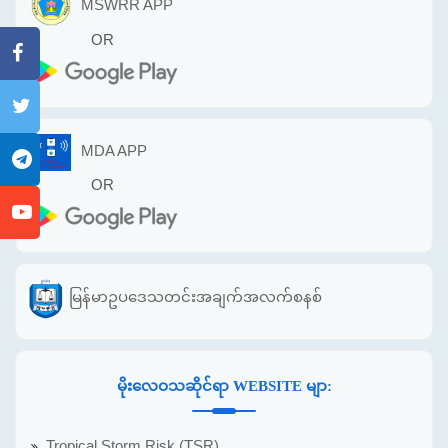
MSWRR APP
OR
MDA APP
OR
မြန်မာဥပဒေသတင်းအချက်အလက်စနစ်
မိုးလေဝသဆိုင်ရာ WEBSITE မျာ:
Tropical Storm Risk (TSR)