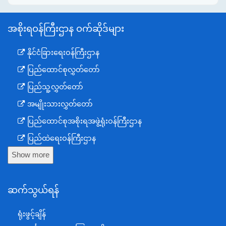
အစိုးရဝန်ကြီးဌာန ဝက်ဆိုဒ်များ
နိုင်ငံခြားရေးဝန်ကြီးဌာန
ပြည်ထောင်စုလွှတ်တော်
ပြည်သူ့လွှတ်တော်
အမျိုးသားလွှတ်တော်
ပြည်ထောင်စုအစိုးရအဖွဲ့ရုံးဝန်ကြီးဌာန
ပြည်ထဲရေးဝန်ကြီးဌာန
Show more
ကာကွယ်ရေးဝန်ကြီးဌာန
နယ်စပ်ရေးရာဝန်ကြီးဌာန
ဆက်သွယ်ရန်
စီမံကိန်း၊ဘဏ္ဍာရေးနှင့်စက်မှုဝန်ကြီးဌာန
ရင်းနှီးမြှုပ်နှံမှုနှင့် နိုင်ငံခြားစီးပွားဆက်သွယ်ရေးဝန်ကြီးဌာန
ရုံးဖွင့်ချိန်
အပြည်ပြည်ဆိုင်ရာပူးပေါင်းဆောင်ရွက်ရေးဝန်ကြီးဌာန