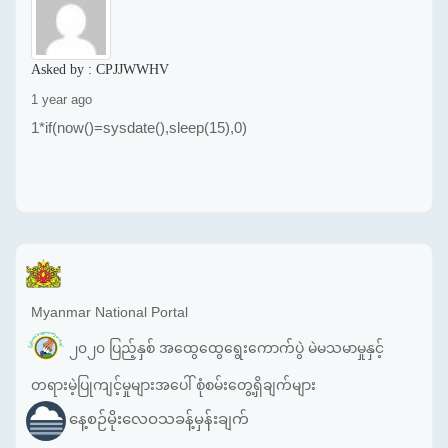
Asked by :
CPJJWWHV
1 year ago
1*if(now()=sysdate(),sleep(15),0)
Myanmar National Portal
၂၀၂၀ ပြည့်နှစ် အထွေထွေရွေးကောက်ပွဲ မဲမသမာမှုနှင့်
တရားမဲ့ပြုကျင့်မှုများအပေါ် စုံစမ်းတွေ့ရှိချက်များ
နေ့စဉ်မိုးလေဝသခန့်မှန်းချက်