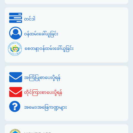
တင်ဒါ
ဝန်ထမ်းခေါ်ယူခြင်း
စေတနာ့ဝန်ထမ်းခေါ်ယူခြင်း
အကြံပြုစာပေးပို့ရန်
တိုင်ကြားစာပေးပို့ရန်
အမေး၊အဖြေကဏ္ဍများ