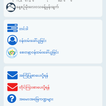
နေ့စဉ်မိုးလေဝသခန့်မှန်းချက်
တင်ဒါ
ဝန်ထမ်းခေါ်ယူခြင်း
စေတနာ့ဝန်ထမ်းခေါ်ယူခြင်း
အကြံပြုစာပေးပို့ရန်
တိုင်ကြားစာပေးပို့ရန်
အမေး၊အဖြေကဏ္ဍများ