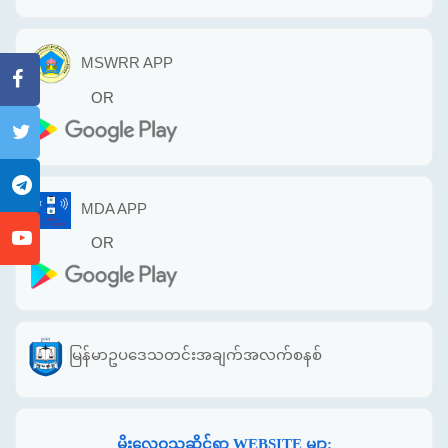
MSWRR APP
OR
MDA APP
OR
မြန်မာဥပဒေသတင်းအချက်အလက်စနစ်
မိုးလေဝသဆိုင်ရာ WEBSITE မျာ: