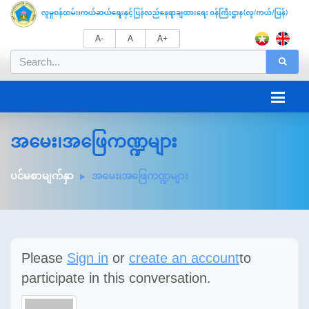
A-
A
A+
အမေး၊အဖြေကဏ္ဍများ
ပင်မစာမျက်နှာ
အမေး၊အဖြေကဏ္ဍများ
Please
Sign in
or
create an account
to
participate in this conversation.