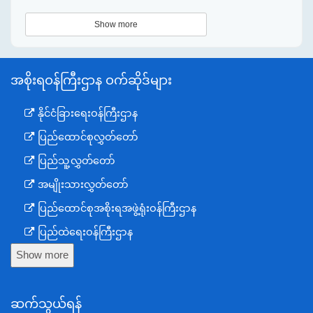
Show more
အစိုးရဝန်ကြီးဌာန ဝက်ဆိုဒ်များ
နိုင်ငံခြားရေးဝန်ကြီးဌာန
ပြည်ထောင်စုလွှတ်တော်
ပြည်သူ့လွှတ်တော်
အမျိုးသားလွှတ်တော်
ပြည်ထောင်စုအစိုးရအဖွဲ့ရုံးဝန်ကြီးဌာန
ပြည်ထဲရေးဝန်ကြီးဌာန
Show more
ကာကွယ်ရေးဝန်ကြီးဌာန
နယ်စပ်ရေးရာဝန်ကြီးဌာန
ဆက်သွယ်ရန်
စီမံကိန်း၊ဘဏ္ဍာရေးနှင့်စက်မှုဝန်ကြီးဌာန