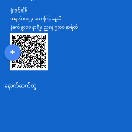
ရင်းနှီးမြှုပ်နှံမှုနှင့် နိုင်ငံခြားစီးပွားဆက်သွယ်ရေးဝန်ကြီးဌာန
ရုံးဖွင့်ချိန်
အပြည်ပြည်ဆိုင်ရာပူးပေါင်းဆောင်ရွက်ရေးဝန်ကြီးဌာန
တနင်္လာနေ့ မှ သောကြာနေ့ထိ
ပြန်ကြားရေးဝန်ကြီးဌာန
နံနက် ၉းဝ၀ နာရီမှ ညနေ ၅းဝ၀ နာရီထိ
သာသနာရေးနှင့် ယဉ်ကျေးမှုဝန်ကြီးဌာန
စိုက်ပျိုးရေး၊မွေးမြူရေးနှင့်ဆည်မြောင်းဝန်ကြီးဌာန
ပို့ဆောင်ရေးနှင့်ဆက်သွယ်ရေးဝန်ကြီးဌာန
DDM
MOS
DSW
DOR
သယံဇာတနှင့်ပတ်ဝန်းကျင်ထိန်းသိမ်းရေးဝန်ကြီးဌာန
လျှပ်စစ်နှင့်စွမ်းအင်ဝန်ကြီးဌာန
နောက်ဆက်တွဲ
အလုပ်သမား၊လူဝင်မှုကြီးကြပ်ရေးနှင့်ပြည်သူ့အင်အား
ဝန်ကြီးဌာန
စီးပွားရေးနှင့်ကူးသန်းရောင်းဝယ်ရေးဝန်ကြီးဌာန
ပညာရေးဝန်ကြီးဌာန
ကျန်းမာရေးနှင့်အားကစားဝန်ကြီးဌာန