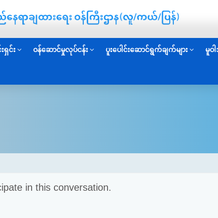
းရှင်း
ဝန်ဆောင်မှုလုပ်ငန်း
ပူးပေါင်းဆောင်ရွက်ချက်များ
မူဝါ
cipate in this conversation.