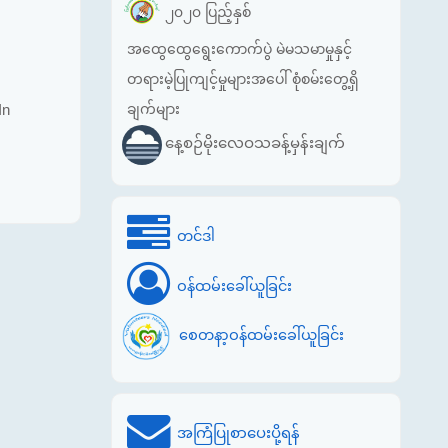
၂၀၂၀ ပြည့်နှစ်
အထွေထွေရွေးကောက်ပွဲ မဲမသမာမှုနှင့်
တရားမဲ့ပြုကျင့်မှုများအပေါ် စုံစမ်းတွေ့ရှိ
ချက်များ
In
နေ့စဉ်မိုးလေဝသခန့်မှန်းချက်
တင်ဒါ
ဝန်ထမ်းခေါ်ယူခြင်း
စေတနာ့ဝန်ထမ်းခေါ်ယူခြင်း
အကြံပြုစာပေးပို့ရန်