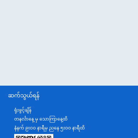
ဆက်သွယ်ရန်
ရုံးဖွင့်ချိန်
တနင်္လာနေ့ မှ သောကြာနေ့ထိ
နံနက် ၉းဝ၀ နာရီမှ ညနေ ၅းဝ၀ နာရီထိ