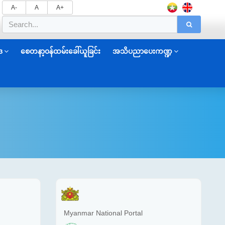
A-
A
A+
ဒ
စေတနာ့ဝန်ထမ်းခေါ်ယူခြင်း
အသိပညာပေးကဏ္ဍ
Myanmar National Portal