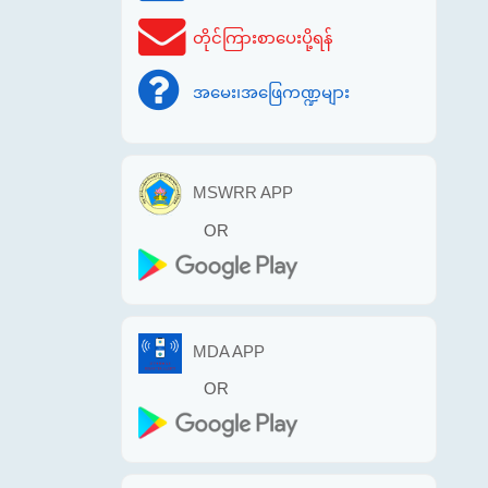
တိုင်ကြားစာပေးပို့ရန်
အမေး၊အဖြေကဏ္ဍများ
MSWRR APP
OR
MDA APP
OR