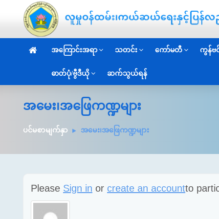
အကြောင်းအရာ
သတင်း
ကော်မတီ
ကွန်ဗင်
ဓာတ်ပုံ/ဗွီဒီယို
ဆက်သွယ်ရန်
အမေး၊အဖြေကဏ္ဍများ
ပင်မစာမျက်နှာ
အမေး၊အဖြေကဏ္ဍများ
Please
Sign in
or
create an account
to parti