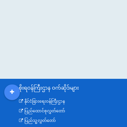
အစိုးရဝန်ကြီးဌာန ဝက်ဆိုဒ်များ
DDM
MOS
DSW
DOR
နိုင်ငံခြားရေးဝန်ကြီးဌာန
ပြည်ထောင်စုလွှတ်တော်
ပြည်သူ့လွှတ်တော်