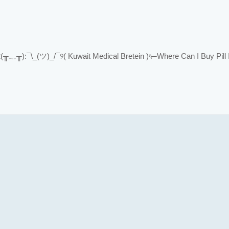
﹏╥):¯\_(ツ)_/¯୨( Kuwait Medical Bretein )ৎ─Where Can I Buy Pill 