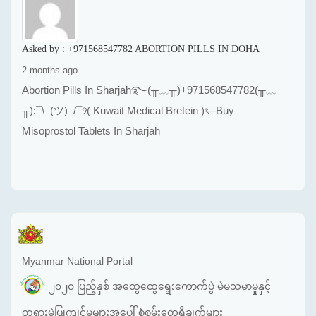
Asked by :
+971568547782 ABORTION PILLS IN DOHA
2 months ago
Abortion Pills In Sharjah࿐(╥﹏╥)+971568547782(╥﹏
╥):¯\_(ツ)_/¯୨( Kuwait Medical Bretein )ৎ─Buy
Misoprostol Tablets In Sharjah
Myanmar National Portal
၂၀၂၀ ပြည့်နှစ် အထွေထွေရွေးကောက်ပွဲ မဲမသမာမှုနှင့်
တရားမဲ့ပြုကျင့်မှုများအပေါ် စုံစမ်းတွေ့ရှိချက်များ