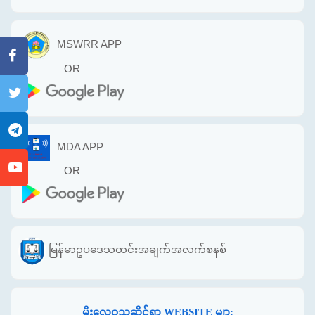
MSWRR APP
OR
MDA APP
OR
မြန်မာဥပဒေသတင်းအချက်အလက်စနစ်
မိုးလေဝသဆိုင်ရာ WEBSITE မျာ: