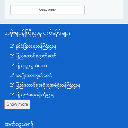
Show more
အစိုးရဝန်ကြီးဌာန ဝက်ဆိုဒ်များ
နိုင်ငံခြားရေးဝန်ကြီးဌာန
ပြည်ထောင်စုလွှတ်တော်
ပြည်သူ့လွှတ်တော်
အမျိုးသားလွှတ်တော်
ပြည်ထောင်စုအစိုးရအဖွဲ့ရုံးဝန်ကြီးဌာန
ပြည်ထဲရေးဝန်ကြီးဌာန
Show more
ကာကွယ်ရေးဝန်ကြီးဌာန
နယ်စပ်ရေးရာဝန်ကြီးဌာန
ဆက်သွယ်ရန်
စီမံကိန်း၊ဘဏ္ဍာရေးနှင့်စက်မှုဝန်ကြီးဌာန