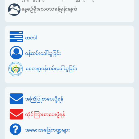
နေ့စဉ်မိုးလေဝသခန့်မှန်းချက်
တင်ဒါ
ဝန်ထမ်းခေါ်ယူခြင်း
စေတနာ့ဝန်ထမ်းခေါ်ယူခြင်း
အကြံပြုစာပေးပို့ရန်
တိုင်ကြားစာပေးပို့ရန်
အမေး၊အဖြေကဏ္ဍများ