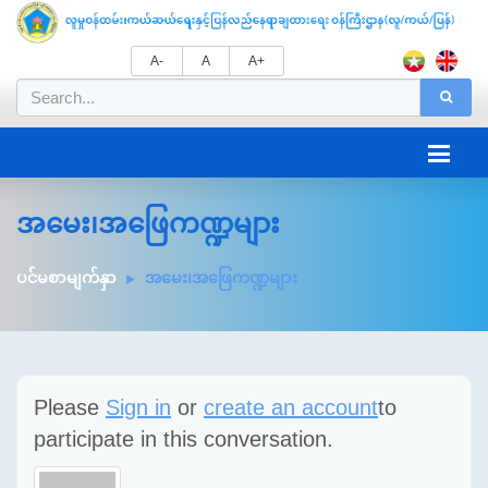
A-
A
A+
အမေး၊အဖြေကဏ္ဍများ
ပင်မစာမျက်နှာ
အမေး၊အဖြေကဏ္ဍများ
Please
Sign in
or
create an account
to
participate in this conversation.