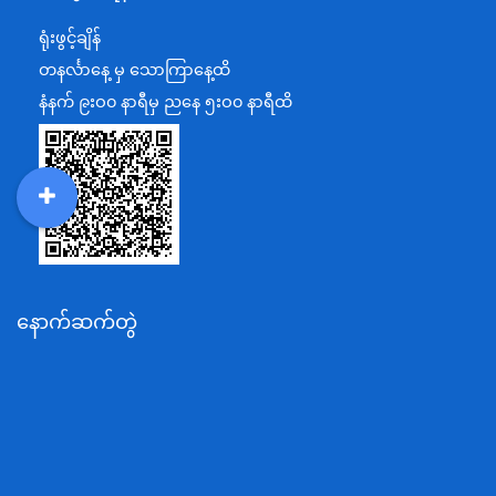
ရင်းနှီးမြှုပ်နှံမှုနှင့် နိုင်ငံခြားစီးပွားဆက်သွယ်ရေးဝန်ကြီးဌာန
ရုံးဖွင့်ချိန်
အပြည်ပြည်ဆိုင်ရာပူးပေါင်းဆောင်ရွက်ရေးဝန်ကြီးဌာန
တနင်္လာနေ့ မှ သောကြာနေ့ထိ
ပြန်ကြားရေးဝန်ကြီးဌာန
နံနက် ၉းဝ၀ နာရီမှ ညနေ ၅းဝ၀ နာရီထိ
သာသနာရေးနှင့် ယဉ်ကျေးမှုဝန်ကြီးဌာန
စိုက်ပျိုးရေး၊မွေးမြူရေးနှင့်ဆည်မြောင်းဝန်ကြီးဌာန
ပို့ဆောင်ရေးနှင့်ဆက်သွယ်ရေးဝန်ကြီးဌာန
DDM
MOS
DSW
DOR
သယံဇာတနှင့်ပတ်ဝန်းကျင်ထိန်းသိမ်းရေးဝန်ကြီးဌာန
လျှပ်စစ်နှင့်စွမ်းအင်ဝန်ကြီးဌာန
နောက်ဆက်တွဲ
အလုပ်သမား၊လူဝင်မှုကြီးကြပ်ရေးနှင့်ပြည်သူ့အင်အား
ဝန်ကြီးဌာန
စီးပွားရေးနှင့်ကူးသန်းရောင်းဝယ်ရေးဝန်ကြီးဌာန
ပညာရေးဝန်ကြီးဌာန
ကျန်းမာရေးနှင့်အားကစားဝန်ကြီးဌာန