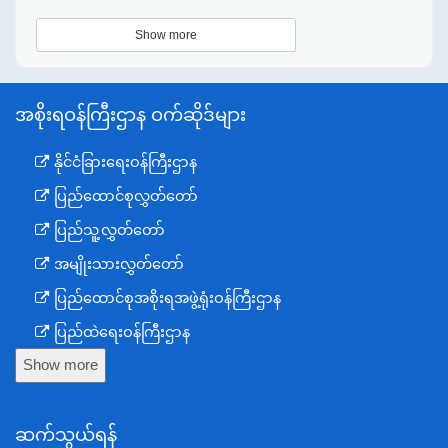
Show more
အစိုးရဝန်ကြီးဌာန ဝက်ဆိုဒ်များ
နိုင်ငံခြားရေးဝန်ကြီးဌာန
ပြည်ထောင်စုလွှတ်တော်
ပြည်သူ့လွှတ်တော်
အမျိုးသားလွှတ်တော်
ပြည်ထောင်စုအစိုးရအဖွဲ့ရုံးဝန်ကြီးဌာန
ပြည်ထဲရေးဝန်ကြီးဌာန
Show more
ကာကွယ်ရေးဝန်ကြီးဌာန
နယ်စပ်ရေးရာဝန်ကြီးဌာန
ဆက်သွယ်ရန်
စီမံကိန်း၊ဘဏ္ဍာရေးနှင့်စက်မှုဝန်ကြီးဌာန