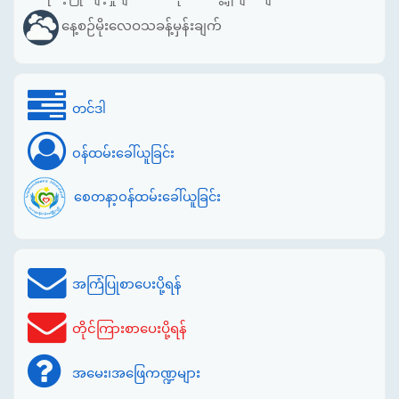
နေ့စဉ်မိုးလေဝသခန့်မှန်းချက်
တင်ဒါ
ဝန်ထမ်းခေါ်ယူခြင်း
စေတနာ့ဝန်ထမ်းခေါ်ယူခြင်း
အကြံပြုစာပေးပို့ရန်
တိုင်ကြားစာပေးပို့ရန်
အမေး၊အဖြေကဏ္ဍများ