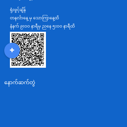
ရင်းနှီးမြှုပ်နှံမှုနှင့် နိုင်ငံခြားစီးပွားဆက်သွယ်ရေးဝန်ကြီးဌာန
ရုံးဖွင့်ချိန်
အပြည်ပြည်ဆိုင်ရာပူးပေါင်းဆောင်ရွက်ရေးဝန်ကြီးဌာန
တနင်္လာနေ့ မှ သောကြာနေ့ထိ
ပြန်ကြားရေးဝန်ကြီးဌာန
နံနက် ၉းဝ၀ နာရီမှ ညနေ ၅းဝ၀ နာရီထိ
သာသနာရေးနှင့် ယဉ်ကျေးမှုဝန်ကြီးဌာန
စိုက်ပျိုးရေး၊မွေးမြူရေးနှင့်ဆည်မြောင်းဝန်ကြီးဌာန
ပို့ဆောင်ရေးနှင့်ဆက်သွယ်ရေးဝန်ကြီးဌာန
DDM
MOS
DSW
DOR
သယံဇာတနှင့်ပတ်ဝန်းကျင်ထိန်းသိမ်းရေးဝန်ကြီးဌာန
လျှပ်စစ်နှင့်စွမ်းအင်ဝန်ကြီးဌာန
နောက်ဆက်တွဲ
အလုပ်သမား၊လူဝင်မှုကြီးကြပ်ရေးနှင့်ပြည်သူ့အင်အား
ဝန်ကြီးဌာန
စီးပွားရေးနှင့်ကူးသန်းရောင်းဝယ်ရေးဝန်ကြီးဌာန
ပညာရေးဝန်ကြီးဌာန
ကျန်းမာရေးနှင့်အားကစားဝန်ကြီးဌာန