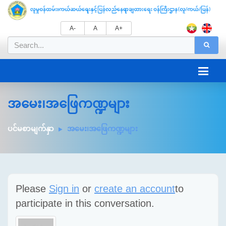
A-
A
A+
အမေး၊အဖြေကဏ္ဍများ
ပင်မစာမျက်နှာ
အမေး၊အဖြေကဏ္ဍများ
Please
Sign in
or
create an account
to
participate in this conversation.