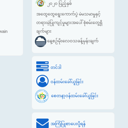
၂၀၂၀ ပြည့်နှစ်
အထွေထွေရွေးကောက်ပွဲ မဲမသမာမှုနှင့်
တရားမဲ့ပြုကျင့်မှုများအပေါ် စုံစမ်းတွေ့ရှိ
ချက်များ
wain
နေ့စဉ်မိုးလေဝသခန့်မှန်းချက်
တင်ဒါ
ဝန်ထမ်းခေါ်ယူခြင်း
စေတနာ့ဝန်ထမ်းခေါ်ယူခြင်း
အကြံပြုစာပေးပို့ရန်