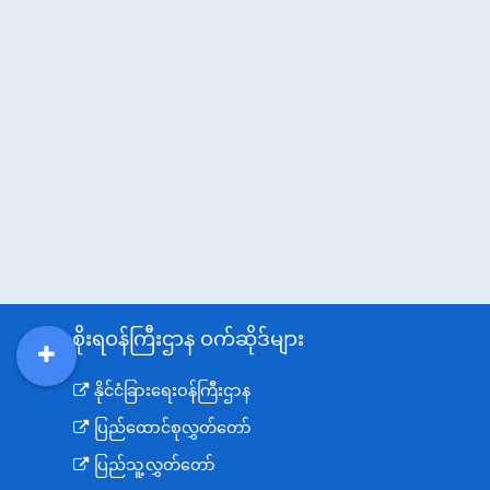
အစိုးရဝန်ကြီးဌာန ဝက်ဆိုဒ်များ
DDM
MOS
DSW
DOR
နိုင်ငံခြားရေးဝန်ကြီးဌာန
ပြည်ထောင်စုလွှတ်တော်
ပြည်သူ့လွှတ်တော်