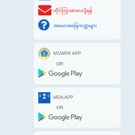
တိုင်ကြားစာပေးပို့ရန်
အမေး၊အဖြေကဏ္ဍများ
MSWRR APP
OR
MDA APP
OR