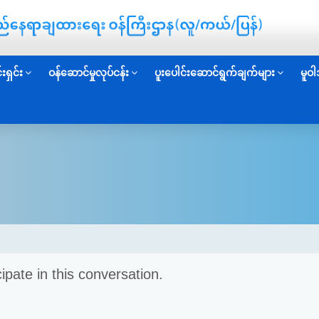
းရှင်း
ဝန်ဆောင်မှုလုပ်ငန်း
ပူးပေါင်းဆောင်ရွက်ချက်များ
မူဝါ
cipate in this conversation.