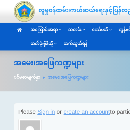
အကြောင်းအရာ
သတင်း
ကော်မတီ
ကွန်ဗင်
ဓာတ်ပုံ/ဗွီဒီယို
ဆက်သွယ်ရန်
အမေး၊အဖြေကဏ္ဍများ
ပင်မစာမျက်နှာ
အမေး၊အဖြေကဏ္ဍများ
Please
Sign in
or
create an account
to parti