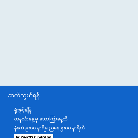
ဆက်သွယ်ရန်
ရုံးဖွင့်ချိန်
တနင်္လာနေ့ မှ သောကြာနေ့ထိ
နံနက် ၉းဝ၀ နာရီမှ ညနေ ၅းဝ၀ နာရီထိ