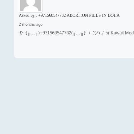
Asked by :
+971568547782 ABORTION PILLS IN DOHA
2 months ago
࿐(╥﹏╥)+971568547782(╥﹏╥):¯\_(ツ)_/¯୨( Kuwait Medical 