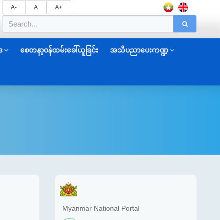
A-
A
A+
ဒ
စေတနာ့ဝန်ထမ်းခေါ်ယူခြင်း
အသိပညာပေးကဏ္ဍ
Myanmar National Portal