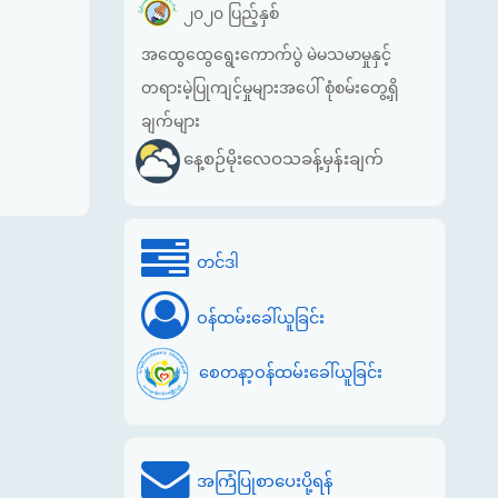
၂၀၂၀ ပြည့်နှစ်
အထွေထွေရွေးကောက်ပွဲ မဲမသမာမှုနှင့်
တရားမဲ့ပြုကျင့်မှုများအပေါ် စုံစမ်းတွေ့ရှိ
ချက်များ
နေ့စဉ်မိုးလေဝသခန့်မှန်းချက်
တင်ဒါ
ဝန်ထမ်းခေါ်ယူခြင်း
စေတနာ့ဝန်ထမ်းခေါ်ယူခြင်း
အကြံပြုစာပေးပို့ရန်