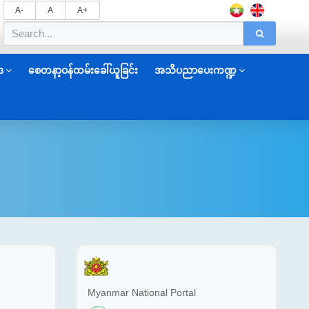
A-
A
A+
ဒ
စေတနာ့ဝန်ထမ်းခေါ်ယူခြင်း
အသိပညာပေးကဏ္ဍ
Myanmar National Portal