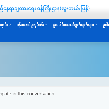
းရှင်း
ဝန်ဆောင်မှုလုပ်ငန်း
ပူးပေါင်းဆောင်ရွက်ချက်များ
မူဝါ
cipate in this conversation.