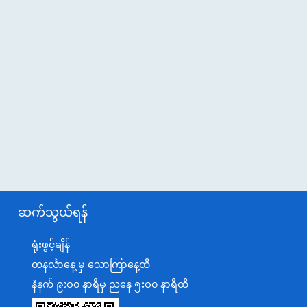
ဆက်သွယ်ရန်
ရုံးဖွင့်ချိန်
တနင်္လာနေ့ မှ သောကြာနေ့ထိ
နံနက် ၉းဝ၀ နာရီမှ ညနေ ၅းဝ၀ နာရီထိ