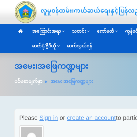
အကြောင်းအရာ
သတင်း
ကော်မတီ
ကွန်ဗင်
ဓာတ်ပုံ/ဗွီဒီယို
ဆက်သွယ်ရန်
အမေး၊အဖြေကဏ္ဍများ
ပင်မစာမျက်နှာ
အမေး၊အဖြေကဏ္ဍများ
Please
Sign in
or
create an account
to parti