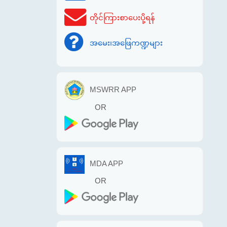
တိုင်ကြားစာပေးပို့ရန်
အမေး၊အဖြေကဏ္ဍများ
MSWRR APP
OR
MDA APP
OR