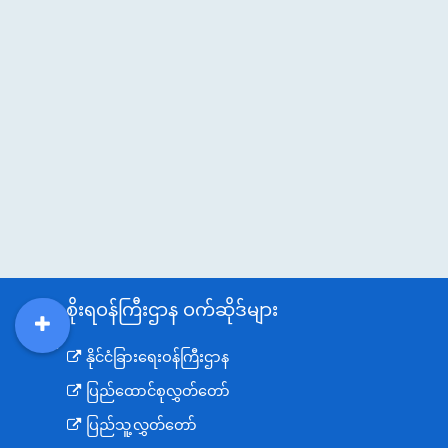
အစိုးရဝန်ကြီးဌာန ဝက်ဆိုဒ်များ
DDM
MOS
DSW
DOR
နိုင်ငံခြားရေးဝန်ကြီးဌာန
ပြည်ထောင်စုလွှတ်တော်
ပြည်သူ့လွှတ်တော်