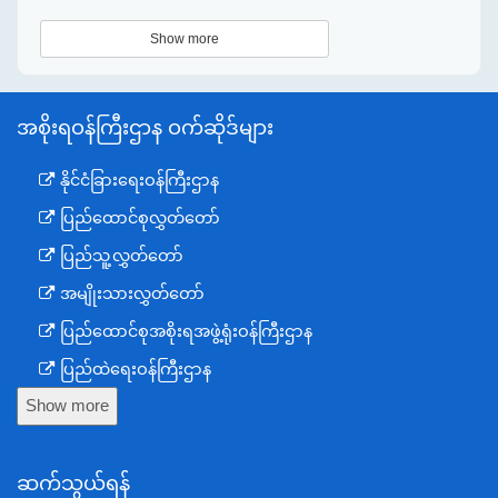
Show more
အစိုးရဝန်ကြီးဌာန ဝက်ဆိုဒ်များ
နိုင်ငံခြားရေးဝန်ကြီးဌာန
ပြည်ထောင်စုလွှတ်တော်
ပြည်သူ့လွှတ်တော်
အမျိုးသားလွှတ်တော်
ပြည်ထောင်စုအစိုးရအဖွဲ့ရုံးဝန်ကြီးဌာန
ပြည်ထဲရေးဝန်ကြီးဌာန
Show more
ကာကွယ်ရေးဝန်ကြီးဌာန
နယ်စပ်ရေးရာဝန်ကြီးဌာန
ဆက်သွယ်ရန်
စီမံကိန်း၊ဘဏ္ဍာရေးနှင့်စက်မှုဝန်ကြီးဌာန