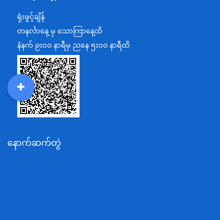
ရင်းနှီးမြှုပ်နှံမှုနှင့် နိုင်ငံခြားစီးပွားဆက်သွယ်ရေးဝန်ကြီးဌာန
ရုံးဖွင့်ချိန်
အပြည်ပြည်ဆိုင်ရာပူးပေါင်းဆောင်ရွက်ရေးဝန်ကြီးဌာန
တနင်္လာနေ့ မှ သောကြာနေ့ထိ
ပြန်ကြားရေးဝန်ကြီးဌာန
နံနက် ၉းဝ၀ နာရီမှ ညနေ ၅းဝ၀ နာရီထိ
သာသနာရေးနှင့် ယဉ်ကျေးမှုဝန်ကြီးဌာန
စိုက်ပျိုးရေး၊မွေးမြူရေးနှင့်ဆည်မြောင်းဝန်ကြီးဌာန
ပို့ဆောင်ရေးနှင့်ဆက်သွယ်ရေးဝန်ကြီးဌာန
DDM
MOS
DSW
DOR
သယံဇာတနှင့်ပတ်ဝန်းကျင်ထိန်းသိမ်းရေးဝန်ကြီးဌာန
လျှပ်စစ်နှင့်စွမ်းအင်ဝန်ကြီးဌာန
နောက်ဆက်တွဲ
အလုပ်သမား၊လူဝင်မှုကြီးကြပ်ရေးနှင့်ပြည်သူ့အင်အား
ဝန်ကြီးဌာန
စီးပွားရေးနှင့်ကူးသန်းရောင်းဝယ်ရေးဝန်ကြီးဌာန
ပညာရေးဝန်ကြီးဌာန
ကျန်းမာရေးနှင့်အားကစားဝန်ကြီးဌာန