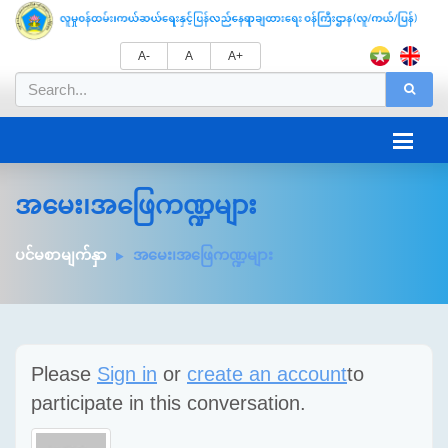
A-
A
A+
အမေး၊အဖြေကဏ္ဍများ
ပင်မစာမျက်နှာ
အမေး၊အဖြေကဏ္ဍများ
Please
Sign in
or
create an account
to
participate in this conversation.