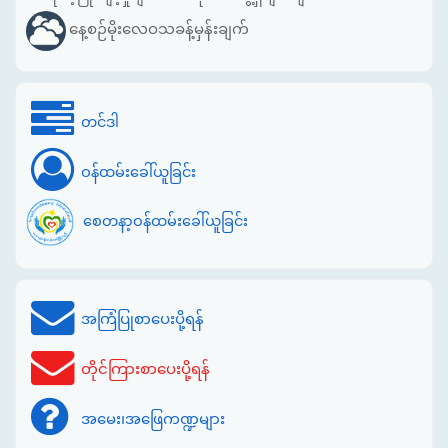
နေ့စဉ်မိုးလေဝသခန့်မှန်းချက်
တင်ဒါ
ဝန်ထမ်းခေါ်ယူခြင်း
စေတနာ့ဝန်ထမ်းခေါ်ယူခြင်း
အကြံပြုစာပေးပို့ရန်
တိုင်ကြားစာပေးပို့ရန်
အမေး၊အဖြေကဏ္ဍများ