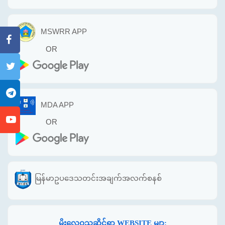
MSWRR APP
OR
MDA APP
OR
မြန်မာဥပဒေသတင်းအချက်အလက်စနစ်
မိုးလေဝသဆိုင်ရာ WEBSITE မျာ: