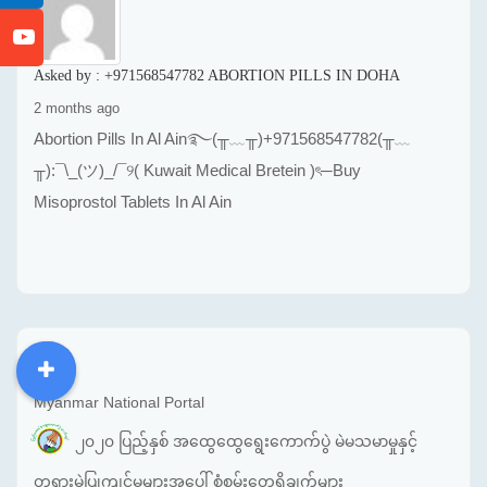
Asked by :
+971568547782 ABORTION PILLS IN DOHA
2 months ago
Abortion Pills In Al Ain࿐(╥﹏╥)+971568547782(╥﹏
╥):¯\_(ツ)_/¯୨( Kuwait Medical Bretein )ৎ─Buy
Misoprostol Tablets In Al Ain
DDM
MOS
DSW
DOR
Myanmar National Portal
၂၀၂၀ ပြည့်နှစ် အထွေထွေရွေးကောက်ပွဲ မဲမသမာမှုနှင့်
တရားမဲ့ပြုကျင့်မှုများအပေါ် စုံစမ်းတွေ့ရှိချက်များ