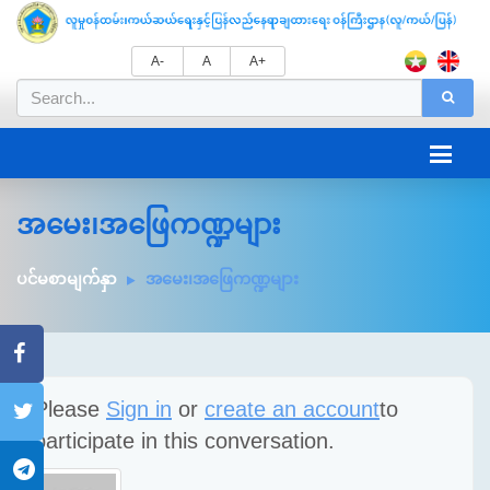
A-
A
A+
အမေး၊အဖြေကဏ္ဍများ
ပင်မစာမျက်နှာ
အမေး၊အဖြေကဏ္ဍများ
Please
Sign in
or
create an account
to
participate in this conversation.