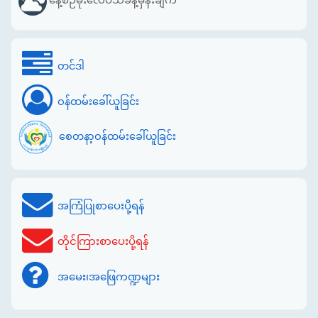
နေ့စဉ်မိုးလေဝသခန့်မှန်းချက်
တင်ဒါ
ဝန်ထမ်းခေါ်ယူခြင်း
စေတနာ့ဝန်ထမ်းခေါ်ယူခြင်း
အကြံပြုစာပေးပို့ရန်
တိုင်ကြားစာပေးပို့ရန်
အမေး၊အဖြေကဏ္ဍများ