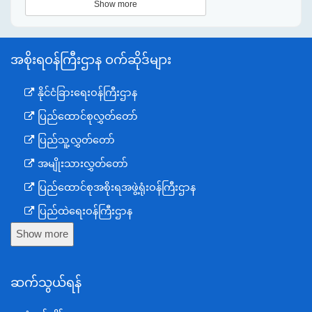
Show more
အစိုးရဝန်ကြီးဌာန ဝက်ဆိုဒ်များ
နိုင်ငံခြားရေးဝန်ကြီးဌာန
ပြည်ထောင်စုလွှတ်တော်
ပြည်သူ့လွှတ်တော်
အမျိုးသားလွှတ်တော်
ပြည်ထောင်စုအစိုးရအဖွဲ့ရုံးဝန်ကြီးဌာန
ပြည်ထဲရေးဝန်ကြီးဌာန
Show more
ကာကွယ်ရေးဝန်ကြီးဌာန
နယ်စပ်ရေးရာဝန်ကြီးဌာန
ဆက်သွယ်ရန်
စီမံကိန်း၊ဘဏ္ဍာရေးနှင့်စက်မှုဝန်ကြီးဌာန
ရင်းနှီးမြှုပ်နှံမှုနှင့် နိုင်ငံခြားစီးပွားဆက်သွယ်ရေးဝန်ကြီးဌာန