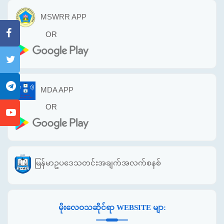
MSWRR APP
OR
MDA APP
OR
မြန်မာဥပဒေသတင်းအချက်အလက်စနစ်
မိုးလေဝသဆိုင်ရာ WEBSITE မျာ: