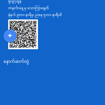
ရုံးဖွင့်ချိန်
အပြည်ပြည်ဆိုင်ရာပူးပေါင်းဆောင်ရွက်ရေးဝန်ကြီးဌာန
တနင်္လာနေ့ မှ သောကြာနေ့ထိ
ပြန်ကြားရေးဝန်ကြီးဌာန
နံနက် ၉းဝ၀ နာရီမှ ညနေ ၅းဝ၀ နာရီထိ
သာသနာရေးနှင့် ယဉ်ကျေးမှုဝန်ကြီးဌာန
စိုက်ပျိုးရေး၊မွေးမြူရေးနှင့်ဆည်မြောင်းဝန်ကြီးဌာန
ပို့ဆောင်ရေးနှင့်ဆက်သွယ်ရေးဝန်ကြီးဌာန
DDM
MOS
DSW
DOR
သယံဇာတနှင့်ပတ်ဝန်းကျင်ထိန်းသိမ်းရေးဝန်ကြီးဌာန
လျှပ်စစ်နှင့်စွမ်းအင်ဝန်ကြီးဌာန
နောက်ဆက်တွဲ
အလုပ်သမား၊လူဝင်မှုကြီးကြပ်ရေးနှင့်ပြည်သူ့အင်အား
ဝန်ကြီးဌာန
စီးပွားရေးနှင့်ကူးသန်းရောင်းဝယ်ရေးဝန်ကြီးဌာန
ပညာရေးဝန်ကြီးဌာန
ကျန်းမာရေးနှင့်အားကစားဝန်ကြီးဌာန
ဆောက်လုပ်ရေးဝန်ကြီးဌာန