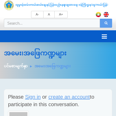
A-
A
A+
အမေး၊အဖြေကဏ္ဍများ
ပင်မစာမျက်နှာ
အမေး၊အဖြေကဏ္ဍများ
Please
Sign in
or
create an account
to
participate in this conversation.