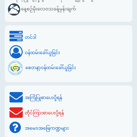
နေ့စဉ်မိုးလေဝသခန့်မှန်းချက်
တင်ဒါ
ဝန်ထမ်းခေါ်ယူခြင်း
စေတနာ့ဝန်ထမ်းခေါ်ယူခြင်း
အကြံပြုစာပေးပို့ရန်
တိုင်ကြားစာပေးပို့ရန်
အမေး၊အဖြေကဏ္ဍများ