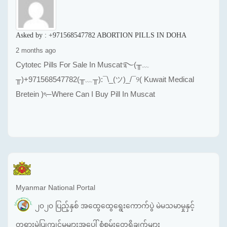
Asked by :
+971568547782 ABORTION PILLS IN DOHA
2 months ago
Cytotec Pills For Sale In Muscat࿐(╥﹏
╥)+971568547782(╥﹏╥):¯\_(ツ)_/¯୨( Kuwait Medical
Bretein )ৎ─Where Can I Buy Pill In Muscat
Myanmar National Portal
၂၀၂၀ ပြည့်နှစ် အထွေထွေရွေးကောက်ပွဲ မဲမသမာမှုနှင့်
တရားမဲ့ပြုကျင့်မှုများအပေါ် စုံစမ်းတွေ့ရှိချက်များ