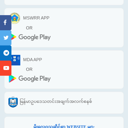
MSWRR APP
OR
MDA APP
OR
မြန်မာဥပဒေသတင်းအချက်အလက်စနစ်
မိုးလေဝသဆိုင်ရာ WEBSITE မျာ: