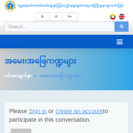
A-
A
A+
အမေး၊အဖြေကဏ္ဍများ
ပင်မစာမျက်နှာ
အမေး၊အဖြေကဏ္ဍများ
Please
Sign in
or
create an account
to
participate in this conversation.