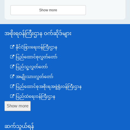
Show more
အစိုးရဝန်ကြီးဌာန ဝက်ဆိုဒ်များ
နိုင်ငံခြားရေးဝန်ကြီးဌာန
ပြည်ထောင်စုလွှတ်တော်
ပြည်သူ့လွှတ်တော်
အမျိုးသားလွှတ်တော်
ပြည်ထောင်စုအစိုးရအဖွဲ့ရုံးဝန်ကြီးဌာန
ပြည်ထဲရေးဝန်ကြီးဌာန
Show more
ကာကွယ်ရေးဝန်ကြီးဌာန
နယ်စပ်ရေးရာဝန်ကြီးဌာန
ဆက်သွယ်ရန်
စီမံကိန်း၊ဘဏ္ဍာရေးနှင့်စက်မှုဝန်ကြီးဌာန