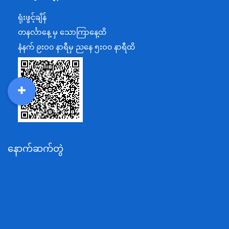
ရင်းနှီးမြှုပ်နှံမှုနှင့် နိုင်ငံခြားစီးပွားဆက်သွယ်ရေးဝန်ကြီးဌာန
ရုံးဖွင့်ချိန်
အပြည်ပြည်ဆိုင်ရာပူးပေါင်းဆောင်ရွက်ရေးဝန်ကြီးဌာန
တနင်္လာနေ့ မှ သောကြာနေ့ထိ
ပြန်ကြားရေးဝန်ကြီးဌာန
နံနက် ၉းဝ၀ နာရီမှ ညနေ ၅းဝ၀ နာရီထိ
သာသနာရေးနှင့် ယဉ်ကျေးမှုဝန်ကြီးဌာန
စိုက်ပျိုးရေး၊မွေးမြူရေးနှင့်ဆည်မြောင်းဝန်ကြီးဌာန
ပို့ဆောင်ရေးနှင့်ဆက်သွယ်ရေးဝန်ကြီးဌာန
DDM
MOS
DSW
DOR
သယံဇာတနှင့်ပတ်ဝန်းကျင်ထိန်းသိမ်းရေးဝန်ကြီးဌာန
လျှပ်စစ်နှင့်စွမ်းအင်ဝန်ကြီးဌာန
နောက်ဆက်တွဲ
အလုပ်သမား၊လူဝင်မှုကြီးကြပ်ရေးနှင့်ပြည်သူ့အင်အား
ဝန်ကြီးဌာန
စီးပွားရေးနှင့်ကူးသန်းရောင်းဝယ်ရေးဝန်ကြီးဌာန
ပညာရေးဝန်ကြီးဌာန
ကျန်းမာရေးနှင့်အားကစားဝန်ကြီးဌာန