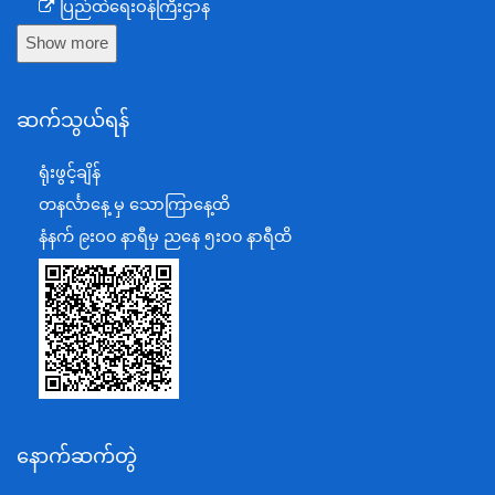
ပြည်ထဲရေးဝန်ကြီးဌာန
Show more
ကာကွယ်ရေးဝန်ကြီးဌာန
နယ်စပ်ရေးရာဝန်ကြီးဌာန
ဆက်သွယ်ရန်
စီမံကိန်း၊ဘဏ္ဍာရေးနှင့်စက်မှုဝန်ကြီးဌာန
ရင်းနှီးမြှုပ်နှံမှုနှင့် နိုင်ငံခြားစီးပွားဆက်သွယ်ရေးဝန်ကြီးဌာန
ရုံးဖွင့်ချိန်
အပြည်ပြည်ဆိုင်ရာပူးပေါင်းဆောင်ရွက်ရေးဝန်ကြီးဌာန
တနင်္လာနေ့ မှ သောကြာနေ့ထိ
ပြန်ကြားရေးဝန်ကြီးဌာန
နံနက် ၉းဝ၀ နာရီမှ ညနေ ၅းဝ၀ နာရီထိ
သာသနာရေးနှင့် ယဉ်ကျေးမှုဝန်ကြီးဌာန
စိုက်ပျိုးရေး၊မွေးမြူရေးနှင့်ဆည်မြောင်းဝန်ကြီးဌာန
ပို့ဆောင်ရေးနှင့်ဆက်သွယ်ရေးဝန်ကြီးဌာန
သယံဇာတနှင့်ပတ်ဝန်းကျင်ထိန်းသိမ်းရေးဝန်ကြီးဌာန
လျှပ်စစ်နှင့်စွမ်းအင်ဝန်ကြီးဌာန
နောက်ဆက်တွဲ
အလုပ်သမား၊လူဝင်မှုကြီးကြပ်ရေးနှင့်ပြည်သူ့အင်အား
ဝန်ကြီးဌာန