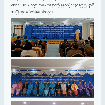
Video Clip ပြသ၍ အခမ်းအနားကို နံနက်ပိုင်း (၀၉း၄၅) နာရီ
အချိန်တွင် ရုပ်သိမ်းခဲ့ပါသည်။