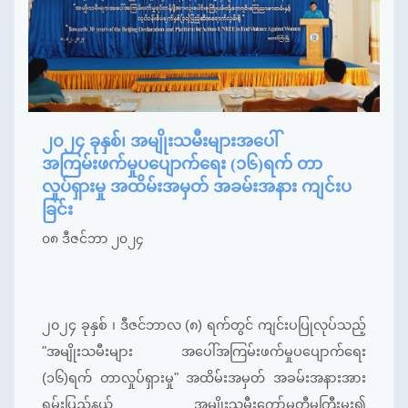
၂၀၂၄ ခုနှစ်၊ အမျိုးသမီးများအပေါ်
အကြမ်းဖက်မှုပပျောက်ရေး (၁၆)ရက် တာ
လှုပ်ရှားမှု အထိမ်းအမှတ် အခမ်းအနား ကျင်းပ
ခြင်း
၀၈ ဒီဇင်ဘာ ၂၀၂၄
၂၀၂၄ ခုနှစ် ၊ ဒီဇင်ဘာလ (၈) ရက်တွင် ကျင်းပပြုလုပ်သည့်
"အမျိုးသမီးများ အပေါ်အကြမ်းဖက်မှုပပျောက်ရေး
(၁၆)ရက် တာလှုပ်ရှားမှု" အထိမ်းအမှတ် အခမ်းအနားအား
ရှမ်းပြည်နယ် အမျိုးသမီးကော်မတီမှကြီးမှူး၍