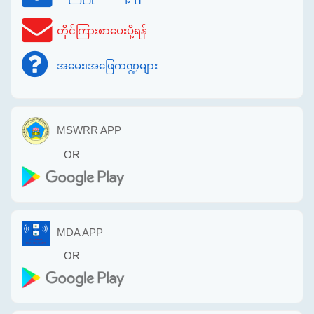
တိုင်ကြားစာပေးပို့ရန်
အမေး၊အဖြေကဏ္ဍများ
MSWRR APP
OR
MDA APP
OR