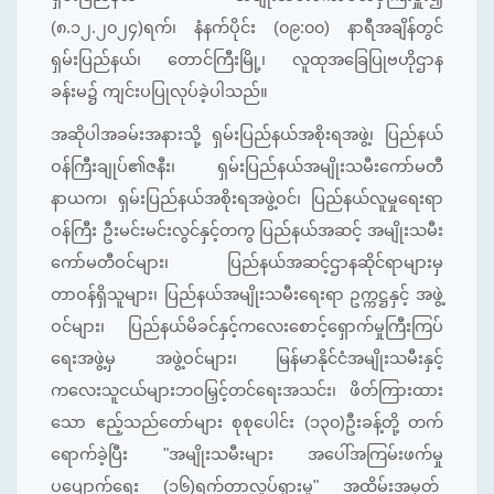
(၈.၁၂.၂၀၂၄)ရက်၊ နံနက်ပိုင်း (၀၉:၀၀) နာရီအချိန်တွင်
ရှမ်းပြည်နယ်၊ တောင်ကြီးမြို့၊ လူထုအခြေပြုဗဟိုဌာန
ခန်းမ၌ ကျင်းပပြုလုပ်ခဲ့ပါသည်။
အဆိုပါအခမ်းအနားသို့ ရှမ်းပြည်နယ်အစိုးရအဖွဲ့၊ ပြည်နယ်
ဝန်ကြီးချုပ်၏ဇနီး၊ ရှမ်းပြည်နယ်အမျိုးသမီးကော်မတီ
နာယက၊ ရှမ်းပြည်နယ်အစိုးရအဖွဲ့ဝင်၊ ပြည်နယ်လူမှုရေးရာ
ဝန်ကြီး ဦးမင်းမင်းလွင်နှင့်တကွ ပြည်နယ်အဆင့် အမျိုးသမီး
ကော်မတီဝင်များ၊ ပြည်နယ်အဆင့်ဌာနဆိုင်ရာများမှ
တာဝန်ရှိသူများ၊ ပြည်နယ်အမျိုးသမီးရေးရာ ဥက္ကဋ္ဌနှင့် အဖွဲ့
ဝင်များ၊ ပြည်နယ်မိခင်နှင့်ကလေးစောင့်ရှောက်မှုကြီးကြပ်
ရေးအဖွဲ့မှ အဖွဲ့ဝင်များ၊ မြန်မာနိုင်ငံအမျိုးသမီးနှင့်
ကလေးသူငယ်များဘဝမြှင့်တင်ရေးအသင်း၊ ဖိတ်ကြားထား
သော ဧည့်သည်တော်များ စုစုပေါင်း (၁၃၀)ဦးခန့်တို့ တက်
ရောက်ခဲ့ပြီး "အမျိုးသမီးများ အပေါ်အကြမ်းဖက်မှု
ပပျောက်ရေး (၁၆)ရက်တာလှုပ်ရှားမှု" အထိမ်းအမှတ်