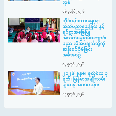
လှစ်
၀၆ ဇူလိုင် ၂၀၂၆
တိုင်းရင်းသားရေးရာ
အသိပညာပေးခြင်း နှင့်
ရပ်ရွာအခြေပြု
အသက်မွေးဝမ်းကျောင်း
ပညာ လိုအပ်ချက်တို့ကို
ဆန်းစစ်စီမံခြင်း
အစီအစဉ်
၀၄ ဇူလိုင် ၂၀၂၆
၂၀၂၆ ခုနှစ်၊ ဇူလိုင်လ ၃
ရက်၊ မြန်မာအမျိုးသမီး
များနေ့ အခမ်းအနား
၀၃ ဇူလိုင် ၂၀၂၆