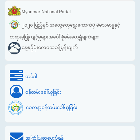
Myanmar National Portal
၂၀၂၀ ပြည့်နှစ် အထွေထွေရွေးကောက်ပွဲ မဲမသမာမှုနှင့်
တရားမဲ့ပြုကျင့်မှုများအပေါ် စုံစမ်းတွေ့ရှိချက်များ
နေ့စဉ်မိုးလေဝသခန့်မှန်းချက်
တင်ဒါ
ဝန်ထမ်းခေါ်ယူခြင်း
စေတနာ့ဝန်ထမ်းခေါ်ယူခြင်း
အကြံပြုစာပေးပို့ရန်