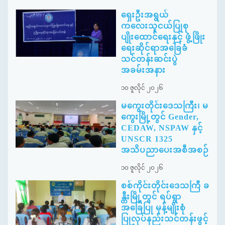
ရှေးဦးအရွယ်
ကလေးသူငယ်ပြုစု
ပျိုးထောင်ရေးနှင့် ဖွံ့ဖြိုး
ရေးဆိုင်ရာအခြေခံ
သင်တန်းဆင်းပွဲ
အခမ်းအနား
၁၀ ဇူလိုင် ၂၀၂၆
မကွေးတိုင်းဒေသကြီး၊ မ
ကွေးမြို့တွင် Gender,
CEDAW, NSPAW နှင့်
UNSCR 1325
အသိပညာပေးအစီအစဉ်
၁၀ ဇူလိုင် ၂၀၂၆
စစ်ကိုင်းတိုင်းဒေသကြီ ခ
န္တီးမြို့တွင် ရပ်ရွာ
အခြေပြု မုန့်မျိုးစုံ
ပြုလုပ်နည်းသင်တန်းဖွင့်