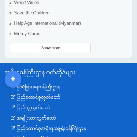
World Vision
Save the Children
Help Age International (Myanmar)
Mercy Corps
Show more
အစိုးရဝန်ကြီးဌာန ဝက်ဆိုဒ်များ
DDM
MOS
DSW
DOR
နိုင်ငံခြားရေးဝန်ကြီးဌာန
ပြည်ထောင်စုလွှတ်တော်
ပြည်သူ့လွှတ်တော်
အမျိုးသားလွှတ်တော်
ပြည်ထောင်စုအစိုးရအဖွဲ့ရုံးဝန်ကြီးဌာန