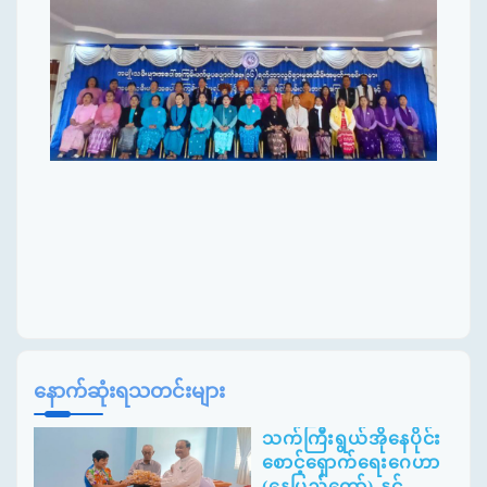
နောက်ဆုံးရသတင်းများ
သက်ကြီးရွယ်အိုနေပိုင်း
စောင့်ရှောက်ရေးဂေဟာ
(နေပြည်တော်) နှင့်