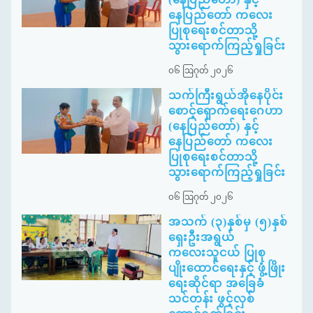
နေပြည်တော် ကလေး
ပြုစုရေးစင်တာသို့
သွားရောက်ကြည့်ရှုခြင်း
၀၆ ဩဂုတ် ၂၀၂၆
သက်ကြီးရွယ်အိုနေပိုင်း
စောင့်ရှောက်ရေးဂေဟာ
(နေပြည်တော်) နှင့်
နေပြည်တော် ကလေး
ပြုစုရေးစင်တာသို့
သွားရောက်ကြည့်ရှုခြင်း
၀၆ ဩဂုတ် ၂၀၂၆
အသက် (၃)နှစ်မှ (၅)နှစ်
ရှေးဦးအရွယ်
ကလေးသူငယ် ပြုစု
ပျိုးထောင်ရေးနှင့် ဖွံ့ဖြိုး
ရေးဆိုင်ရာ အခြေခံ
သင်တန်း ဖွင့်လှစ်