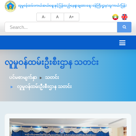
A-
A
A+
လူမှုဝန်ထမ်းဦးစီးဌာန သတင်း
ပင်မစာမျက်နှာ
သတင်း
လူမှုဝန်ထမ်းဦးစီးဌာန သတင်း