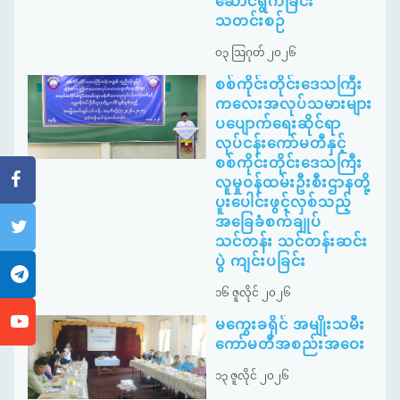
ဆောင်ရွက်ခြင်း
သတင်းစဉ်
၀၃ ဩဂုတ် ၂၀၂၆
စစ်ကိုင်းတိုင်းဒေသကြီး
ကလေးအလုပ်သမားများ
ပပျောက်ရေးဆိုင်ရာ
လုပ်ငန်းကော်မတီနှင့်
စစ်ကိုင်းတိုင်းဒေသကြီး
လူမှုဝန်ထမ်းဦးစီးဌာနတို့
ပူးပေါင်းဖွင့်လှစ်သည့်
အခြေခံစက်ချုပ်
သင်တန်း သင်တန်းဆင်း
ပွဲ ကျင်းပခြင်း
၁၆ ဇူလိုင် ၂၀၂၆
မကွေးခရိုင် အမျိုးသမီး
ကော်မတီအစည်းအဝေး
၁၃ ဇူလိုင် ၂၀၂၆