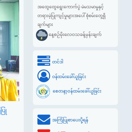
အထွေထွေရွေးကောက်ပွဲ မဲမသမာမှုနှင့်
တရားမဲ့ပြုကျင့်မှုများအပေါ် စုံစမ်းတွေ့ရှိ
ချက်များ
နေ့စဉ်မိုးလေဝသခန့်မှန်းချက်
တင်ဒါ
ဝန်ထမ်းခေါ်ယူခြင်း
စေတနာ့ဝန်ထမ်းခေါ်ယူခြင်း
ပြု
အကြံပြုစာပေးပို့ရန်