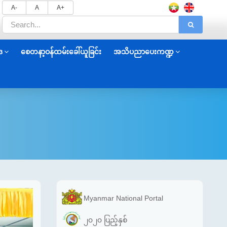
A-
A
A+
ဒ
စေတနာ့ဝန်ထမ်းခေါ်ယူခြင်း
အသိပညာပေးကဏ္ဍ
Myanmar National Portal
၂၀၂၀ ပြည့်နှစ်