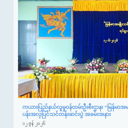
ကယားပြည်နယ်လူမှုဝန်ထမ်းဦးစီးဌာန၊ “မြန်မာအမျိ
ပန်းအလှပြင်သင်တန်းဆင်းပွဲ အခမ်းအနား
၁၂ ဇွန် ၂၀၂၆