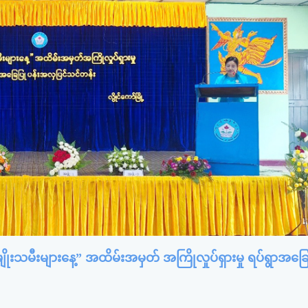
ုးသမီးများနေ့” အထိမ်းအမှတ် အကြိုလှုပ်ရှားမှု ရပ်ရွာအခြေ