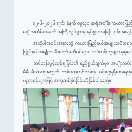
၁၂-၆-၂၀၂၆ ရက်၊ နံနက် ၀၉:၃၀ နာရီအချိန်၊ ကယားပြည်နယ်
နေ့” အထိမ်းအမှတ် အကြိုလှုပ်ရှားမှု ရပ်ရွာအခြေပြုပန်းအလ
အဆိုပါအခမ်းအနားသို့ ကယားပြည်နယ်အမျိုးသမီးရေးရာအဖွဲ
ပြည်နယ်အမျိုးသမီးကော်မတီဝင်များ၊ သင်တန်းသူများ စုစုပ
သင်တန်းဖွင့်လှစ်ရခြင်း၏ ရည်ရွယ်ချက်မှာ အမျိုးသမီးမ
မိမိ မိသားစုအတွက် တစ်ဖက်တစ်လမ်းမှ ဝင်ငွေရရှိစေရေးနှင့
ပညာရပ်များဖြင့် အလှဆင်နိုင်ခြင်းတို့ဖြစ်ပါသည်။