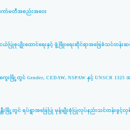
မီးကော်မတီအစည်းအဝေး
ြုစုပျိုးထောင်ရေးနှင့် ဖွံ့ဖြိုးရေးဆိုင်ရာအခြေခံသင်တန်းဆင်
မကွေးမြို့တွင် Gender, CEDAW, NSPAW နှင့် UNSCR 132
တီးမြို့တွင် ရပ်ရွာအခြေပြု မုန့်မျိုးစုံပြုလုပ်နည်းသင်တန်းဖွင့်လှစ