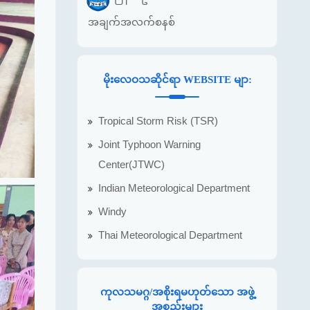
အချက်အလက်စနစ်
မိုးလေဝသဆိုင်ရာ WEBSITE မျာ:
Tropical Storm Risk (TSR)
Joint Typhoon Warning
Center(JTWC)
Indian Meteorological Department
Windy
Thai Meteorological Department
ကုလသမဂ္ဂ/အစိုးရမဟုတ်သော အဖွဲ့
အစည်းများ