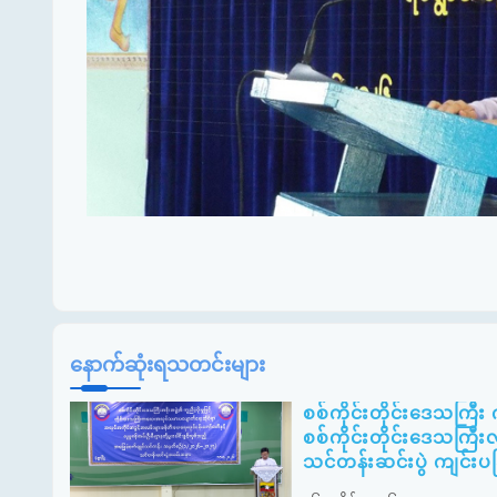
နောက်ဆုံးရသတင်းများ
စစ်ကိုင်းတိုင်းဒေသကြီ
စစ်ကိုင်းတိုင်းဒေသကြီးလ
သင်တန်းဆင်းပွဲ ကျင်းပခ