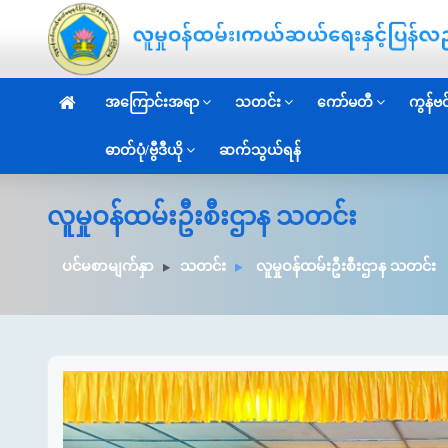
အကြောင်းအရာ
သတင်း
ကော်မတီ
ကွန်ဗင်
ဓာတ်ပုံ/ဗွီဒီယို
ဆက်သွယ်ရန်
လူမှုဝန်ထမ်းဦးစီးဌာန သတင်း
ပင်မစာမျက်နှာ
သတင်း
လူမှုဝန်ထမ်းဦးစီးဌာန သတင်း