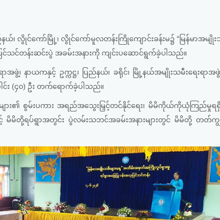
၊ လွိုင်ကော်မြို့၊ လွိုင်ကော်မူလတန်းကြိုကျောင်းခန်းမ၌ “မြန်မာအမျိုး
ှပြင်သင်တန်းဆင်းပွဲ အခမ်းအနားကို ကျင်းပဆောင်ရွက်ခဲ့ပါသည်။
့၊ နာယကနှင့် ဥက္ကဋ္ဌ၊ ပြည်နယ်၊ ခရိုင်၊ မြို့နယ်အမျိုးသမီးရေးရာအဖွဲ့
ေါင်း (၄၀) ဦး တက်ရောက်ခဲ့ပါသည်။
ျား၏ စွမ်းပကား အရည်အသွေးမြှင့်တင်နိုင်ရေး၊ မိမိကိုယ်ကိုယုံကြည်မှုရရ
် မိမိတို့ရပ်ရွာအတွင်း ပွဲလမ်းသဘင်အခမ်းအနားများတွင် မိမိတို့ တတ်က