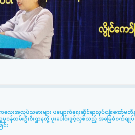
း ကလေးအလုပ်သမားများ ပပျောက်ရေးဆိုင်ရာလုပ်ငန်းကော်မတီနှင
ူမှုဝန်ထမ်းဦးစီးဌာနတို့ ပူးပေါင်းဖွင့်လှစ်သည့် အခြေခံစက်ချု
ြင်း