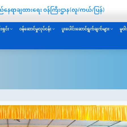
းရှင်း
ဝန်ဆောင်မှုလုပ်ငန်း
ပူးပေါင်းဆောင်ရွက်ချက်များ
မူဝါ