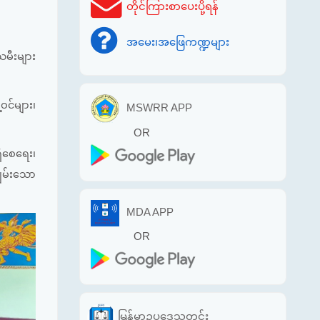
တိုင်ကြားစာပေးပို့ရန်
အမေး၊အဖြေကဏ္ဍများ
သမီးများ
ဝင်များ၊
MSWRR APP
OR
ှိစေရေး၊
ျွမ်းသော
MDA APP
OR
မြန်မာဥပဒေသတင်း