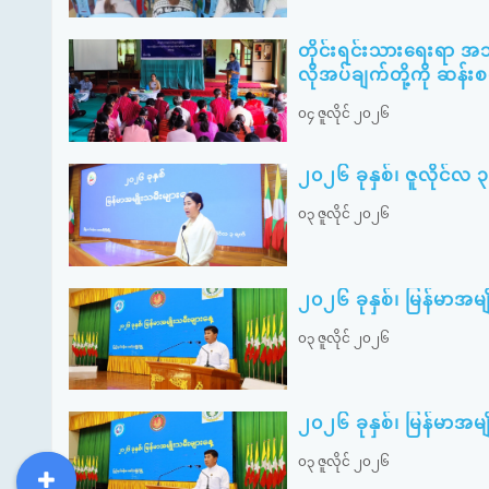
တိုင်းရင်းသားရေးရာ အ
လိုအပ်ချက်တို့ကို ဆန်း
၀၄ ဇူလိုင် ၂၀၂၆
၂၀၂၆ ခုနှစ်၊ ဇူလိုင်လ 
၀၃ ဇူလိုင် ၂၀၂၆
၂၀၂၆ ခုနှစ်၊ မြန်မာအမ
၀၃ ဇူလိုင် ၂၀၂၆
၂၀၂၆ ခုနှစ်၊ မြန်မာအမ
၀၃ ဇူလိုင် ၂၀၂၆