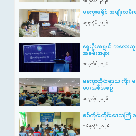
၁၆ ဇူလိုင် ၂၀၂၆
မကွေးခရိုင် အမျိုးသ
၁၃ ဇူလိုင် ၂၀၂၆
ရှေးဦးအရွယ် ကလေးသူငယ်ပ
အခမ်းအနား
၁၀ ဇူလိုင် ၂၀၂၆
မကွေးတိုင်းဒေသကြီး၊ 
ပေးအစီအစဉ်
၁၀ ဇူလိုင် ၂၀၂၆
စစ်ကိုင်းတိုင်းဒေသကြီ ခန္
၀၆ ဇူလိုင် ၂၀၂၆