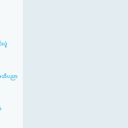
းပွဲ
5 အသိပညာ
်