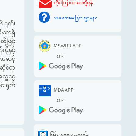
တိုင်ကြားစာပေးပို့ရန်
အမေး၊အဖြေကဏ္ဍများ
၂၆ ရက်၊
ပ်သာရှိ
ု့ဖြင့်
MSWRR APP
ိုနှင့်
OR
း အဆင့်
ိုင်ရာ
အလှူငွေ
င် ရုတ်
MDA APP
OR
မြန်မာဥပဒေသတင်း