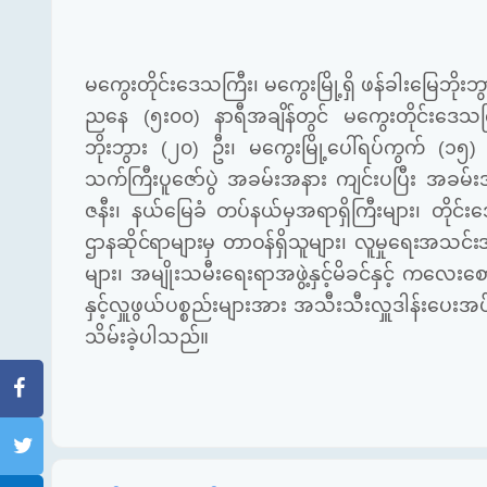
မကွေးတိုင်းဒေသကြီး၊ မကွေးမြို့ရှိ ဖန်ခါးမြေဘိုး
ညနေ (၅း၀၀) နာရီအချိန်တွင် မကွေးတိုင်းဒေသကြီး 
ဘိုးဘွား (၂၀) ဦး၊ မကွေးမြို့ပေါ်ရပ်ကွက် (၁၅) ခု
သက်ကြီးပူဇော်ပွဲ အခမ်းအနား ကျင်းပပြီး အခမ်းအနာ
ဇနီး၊ နယ်မြေခံ တပ်နယ်မှအရာရှိကြီးများ၊ တိုင်းဒေ
ဌာန
ဆိုင်ရာများမှ တာဝန်ရှိသူများ၊ လူမှုရေးအသင်းအ
များ၊ အမျိုးသမီးရေးရာအဖွဲ့နှင့်မိခင်နှင့် ကလေးစော
နှင့်လှူဖွယ်ပစ္စည်းများအား အသီးသီးလှူဒါန်းပေးအ
သိမ်းခဲ့ပါသည်။