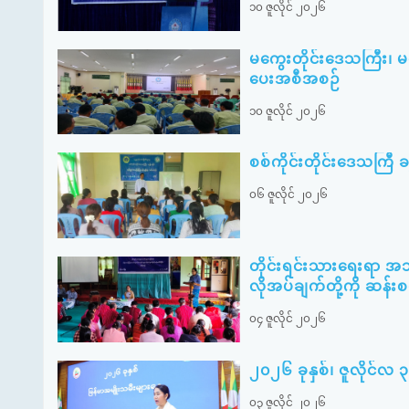
၁၀ ဇူလိုင် ၂၀၂၆
မကွေးတိုင်းဒေသကြီး၊ 
ပေးအစီအစဉ်
၁၀ ဇူလိုင် ၂၀၂၆
စစ်ကိုင်းတိုင်းဒေသကြီ ခန္
၀၆ ဇူလိုင် ၂၀၂၆
တိုင်းရင်းသားရေးရာ အ
လိုအပ်ချက်တို့ကို ဆန်း
၀၄ ဇူလိုင် ၂၀၂၆
၂၀၂၆ ခုနှစ်၊ ဇူလိုင်လ 
၀၃ ဇူလိုင် ၂၀၂၆