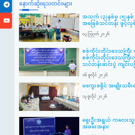
နောက်ဆုံးရသတင်းများ
အသက် (၃)နှစ်မှ (၅)နှစ် 
အခြေခံသင်တန်း ဖွင့်လှ
၀၃ ဩဂုတ် ၂၀၂၆
စစ်ကိုင်းတိုင်းဒေသကြီ
စစ်ကိုင်းတိုင်းဒေသကြီးလ
သင်တန်းဆင်းပွဲ ကျင်းပခ
၁၆ ဇူလိုင် ၂၀၂၆
မကွေးခရိုင် အမျိုးသ
၁၃ ဇူလိုင် ၂၀၂၆
ရှေးဦးအရွယ် ကလေးသူငယ်ပ
အခမ်းအနား