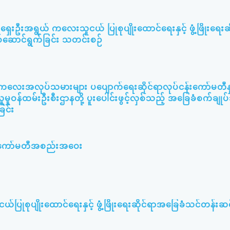
ရှေးဦးအရွယ် ကလေးသူငယ် ပြုစုပျိုးထောင်ရေးနှင့် ဖွံ့ဖြိုးရေးဆ
စ်ဆောင်ရွက်ခြင်း သတင်းစဉ်
း ကလေးအလုပ်သမားများ ပပျောက်ရေးဆိုင်ရာလုပ်ငန်းကော်မတီနှင
ူမှုဝန်ထမ်းဦးစီးဌာနတို့ ပူးပေါင်းဖွင့်လှစ်သည့် အခြေခံစက်ချု
ြင်း
မီးကော်မတီအစည်းအဝေး
ြုစုပျိုးထောင်ရေးနှင့် ဖွံ့ဖြိုးရေးဆိုင်ရာအခြေခံသင်တန်းဆင်