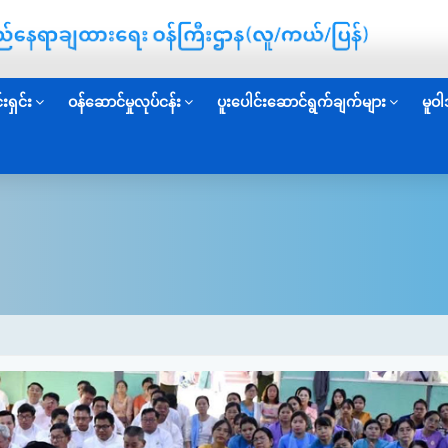
းရှင်း
ဝန်ဆောင်မှုလုပ်ငန်း
ပူးပေါင်းဆောင်ရွက်ချက်များ
မူဝါ