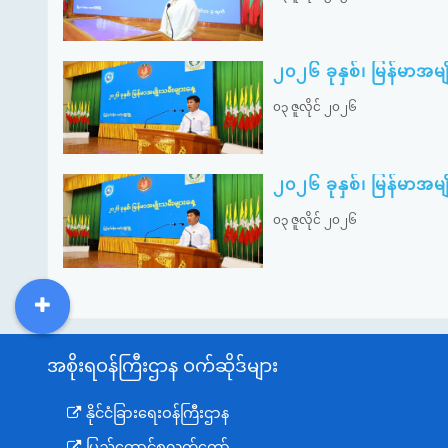
၂၀၂၆ ခုနှစ်၊ မြန်မာအမ
၀၃ ဇူလိုင် ၂၀၂၆
၂၀၂၆ ခုနှစ်၊ မြန်မာအမ
၀၃ ဇူလိုင် ၂၀၂၆
DDM
MOS
DSW
DOR
အစိုးရဝန်ကြီးဌာန ဝက်ဆိုဒ်များ
နိုင်ငံခြားရေးဝန်ကြီးဌာန
ပြည်ထောင်စုလွှတ်တော်