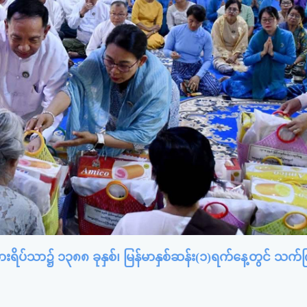
ွားရိပ်သာ၌ ၁၃၈၈ ခုနှစ်၊ မြန်မာနှစ်ဆန်း(၁)ရက်နေ့တွင် သက်က