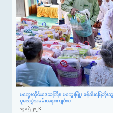
မကွေးတိုင်းဒေသကြီး၊ မကွေးမြို့၊ ဖန်ခါးမြေဘိုးဘ
ပူဇော်ပွဲအခမ်းအနားကျင်းပ
၁၇ ဧပြီ ၂၀၂၆