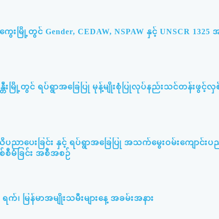
မကွေးမြို့တွင် Gender, CEDAW, NSPAW နှင့် UNSCR 132
တီးမြို့တွင် ရပ်ရွာအခြေပြု မုန့်မျိုးစုံပြုလုပ်နည်းသင်တန်းဖွင့်လှစ
သိပညာပေးခြင်း နှင့် ရပ်ရွာအခြေပြု အသက်မွေးဝမ်းကျောင်းပ
စစ်စီမံခြင်း အစီအစဉ်
၃ ရက်၊ မြန်မာအမျိုးသမီးများနေ့ အခမ်းအနား