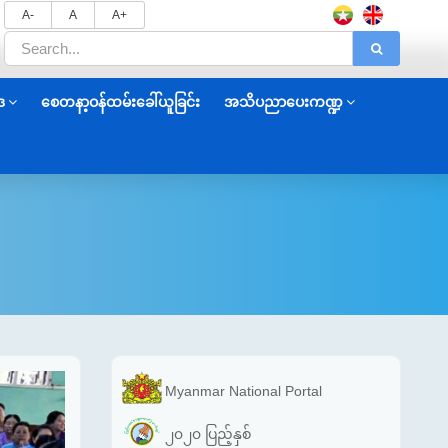
A-
A
A+
ဒ
စေတနာ့ဝန်ထမ်းခေါ်ယူခြင်း
အသိပညာပေးကဏ္ဍ
Myanmar National Portal
၂၀၂၀ ပြည့်နှစ်