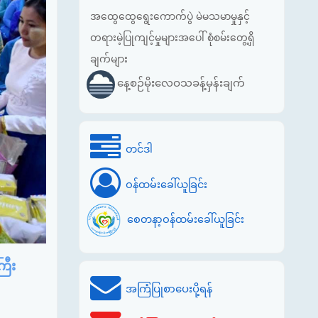
အထွေထွေရွေးကောက်ပွဲ မဲမသမာမှုနှင့်
တရားမဲ့ပြုကျင့်မှုများအပေါ် စုံစမ်းတွေ့ရှိ
ချက်များ
နေ့စဉ်မိုးလေဝသခန့်မှန်းချက်
တင်ဒါ
ဝန်ထမ်းခေါ်ယူခြင်း
စေတနာ့ဝန်ထမ်းခေါ်ယူခြင်း
ြီး
အကြံပြုစာပေးပို့ရန်