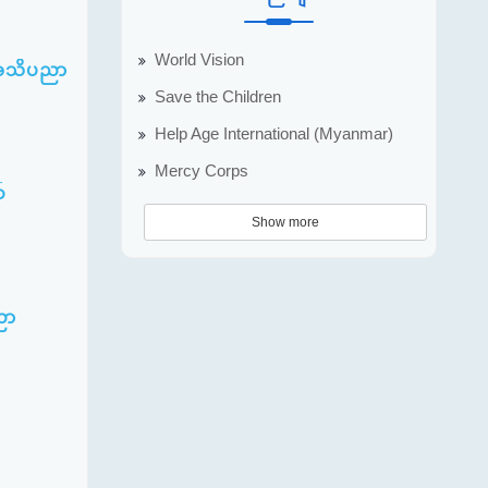
World Vision
5 အသိပညာ
Save the Children
Help Age International (Myanmar)
Mercy Corps
်
Show more
ညာ