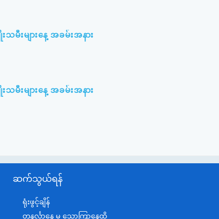
ျိုးသမီးများနေ့ အခမ်းအနား
ျိုးသမီးများနေ့ အခမ်းအနား
ဆက်သွယ်ရန်
ရုံးဖွင့်ချိန်
တနင်္လာနေ့ မှ သောကြာနေ့ထိ