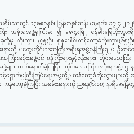
ဘွားရိပ်သာတွင် ၁၃၈၈ခုနှစ်၊ မြန်မာနှစ်ဆန်း (၁)ရက်၊ ၁၇-၄-၂၀
အစိုးရအဖွဲ့မှကြီးမှူး ၍ မကွေးမြို့ ဖန်ခါးမြေဘိုးဘွားရိ
တို့မှ ဘိုးဘွား (၄၅)ဦး စုစုပေါင်းကန်တော့ခံဘိုးဘွား(၆၅)ဦးတိ
းသို့ မကွေးတိုင်းဒေသကြီးအစိုးရအဖွဲ့ဝန်ကြီးချုပ် ဦးတင်ကိုက
သကြီးအစိုးအဖွဲ့ဝင် ဝန်ကြီးများနှင့်ဇနီးများ၊ တိုင်းဒေသကြီ
ဖွဲ့များ တက်ရောက်ခဲ့ကြပြီး တိုင်းဒေသကြီး အစိုးရအဖွဲ့၊
ဌာနဆ
င့်ရှောက်မှုကြီးကြပ်ရေးအဖွဲ့တို့မှ ကန်တော့ခံဘိုးဘွားများသို့ 
ပ် ကန်တော့ခဲ့ကြပြီး အခမ်းအနားကို ညနေ(၆း၀၀) နာရီအချိန်တွ