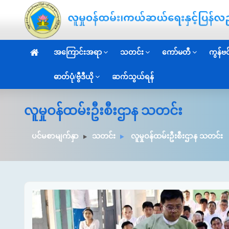
အကြောင်းအရာ
သတင်း
ကော်မတီ
ကွန်ဗင်
ဓာတ်ပုံ/ဗွီဒီယို
ဆက်သွယ်ရန်
လူမှုဝန်ထမ်းဦးစီးဌာန သတင်း
ပင်မစာမျက်နှာ
သတင်း
လူမှုဝန်ထမ်းဦးစီးဌာန သတင်း