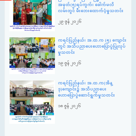
အမှတ်(၅)ရပ်ကွက်၊ ခေါက်မလိ
လမ်းတွင် မီးဘေးထောက်ပံ့မှုသတင်း
၂၉ ဇွန် ၂၀၂၆
ကရင်ပြည်နယ်၊ အ.ထ.က (၅) ကျောင်း
တွင် အသိပညာပေးဟောပြောပွဲပြုလုပ်
မှုသတင်း
၁၉ ဇွန် ၂၀၂၆
ကရင်ပြည်နယ်၊ အ.ထ.က(အိန္
ဒု)ကျောင်း၌ အသိပညာပေး
ဟောပြောပွဲဆောင်ရွက်မှုသတင်း
၁၈ ဇွန် ၂၀၂၆