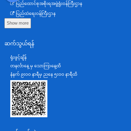
ပြည်ထောင်စုအစိုးရအဖွဲ့ရုံးဝန်ကြီးဌာန
ပြည်ထဲရေးဝန်ကြီးဌာန
Show more
ကာကွယ်ရေးဝန်ကြီးဌာန
နယ်စပ်ရေးရာဝန်ကြီးဌာန
ဆက်သွယ်ရန်
စီမံကိန်း၊ဘဏ္ဍာရေးနှင့်စက်မှုဝန်ကြီးဌာန
ရင်းနှီးမြှုပ်နှံမှုနှင့် နိုင်ငံခြားစီးပွားဆက်သွယ်ရေးဝန်ကြီးဌာန
ရုံးဖွင့်ချိန်
အပြည်ပြည်ဆိုင်ရာပူးပေါင်းဆောင်ရွက်ရေးဝန်ကြီးဌာန
တနင်္လာနေ့ မှ သောကြာနေ့ထိ
ပြန်ကြားရေးဝန်ကြီးဌာန
နံနက် ၉းဝ၀ နာရီမှ ညနေ ၅းဝ၀ နာရီထိ
သာသနာရေးနှင့် ယဉ်ကျေးမှုဝန်ကြီးဌာန
စိုက်ပျိုးရေး၊မွေးမြူရေးနှင့်ဆည်မြောင်းဝန်ကြီးဌာန
ပို့ဆောင်ရေးနှင့်ဆက်သွယ်ရေးဝန်ကြီးဌာန
သယံဇာတနှင့်ပတ်ဝန်းကျင်ထိန်းသိမ်းရေးဝန်ကြီးဌာန
လျှပ်စစ်နှင့်စွမ်းအင်ဝန်ကြီးဌာန