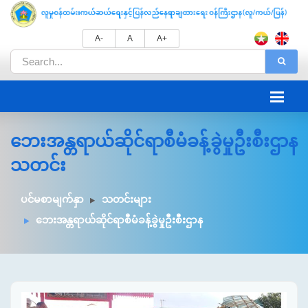
A-
A
A+
ဘေးအန္တရာယ်ဆိုင်ရာစီမံခန့်ခွဲမှုဦးစီးဌာန
သတင်း
ပင်မစာမျက်နှာ
သတင်းများ
ဘေးအန္တရာယ်ဆိုင်ရာစီမံခန့်ခွဲမှုဦးစီးဌာန