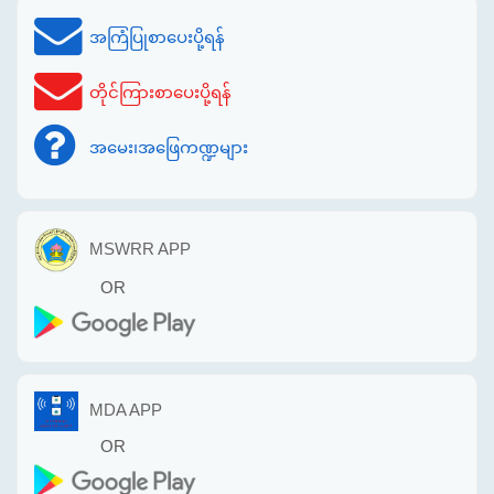
အကြံပြုစာပေးပို့ရန်
တိုင်ကြားစာပေးပို့ရန်
အမေး၊အဖြေကဏ္ဍများ
MSWRR APP
OR
MDA APP
OR