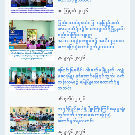
ထောက်ပံ့မှုသတင်း
၀၈ ဩဂုတ် ၂၀၂၆
ပြည်ထောင်စုနယ်မြေ၊ နေပြည်တော်၊
ဇေယျာသီရိခရိုင်၊ ဇေယျာသီရိမြို့နယ်၊
စည်ပင်ကြီးကျေးရွာ
အ.ထ.က(ခွဲ)ကျောင်း၌ အသိပညာပေး
ဟောပြောပွဲဆောင်ရွက်မှုသတင်း
၃၀ ဇူလိုင် ၂၀၂၆
မြောင်းမြခရိုင်၊ ဝါးခယ်မမြို့နယ်၊ ကျုံ
မငေးမြို့၊ နဒီအောင်မြေရပ်ကွက်၊ စက်
တန်းလမ်း၌ မြေပြိုဘေးထောက်ပံ့မှု
သတင်း
၁၆ ဇူလိုင် ၂၀၂၆
ကရင်ပြည်နယ်ဖွံ့ဖြိုးကြီးကြပ်ရေးမှူးရုံး
တွင်အသိပညာပေးဟောပြောပွဲ
ဆောင်ရွက်မှုသတင်း
၁၃ ဇူလိုင် ၂၀၂၆