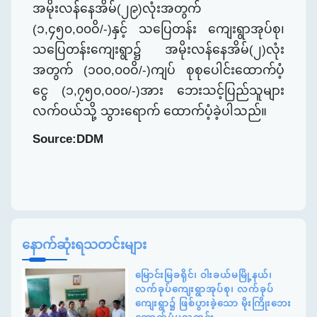
အမိုးလန်နေအိမ်(၂၉)လုံးအတွက်
(၁
,
၄၅၀
,
၀၀ဝိ/-)နှင့် သပြေတန်း ကျေးရွာအုပ်စု၊
သပြေတန်းကျေးရွာ၌ အမိုးလန်နေအိမ်(၂)လုံး
အတွက် (၁၀၀
,
၀၀ဝိ/-)ကျပ် စုစုပေါင်းထောက်ပံ့
ငွေ (၁
,
၇၅၀
,
၀၀၀/-)အား ဘေးသင့်ပြည်သူများ
လက်ဝယ်သို့ သွားရောက် ထောက်ပံ့ခဲ့ပါသည်။
Source:DDM
နောက်ဆုံးရသတင်းများ
မြောင်းမြခရိုင်၊ ဝါးခယ်မမြို့နယ်၊
လက်ခုပ်ကျေးရွာအုပ်စု၊ လက်ခုပ်
ကျေးရွာ၌ ဖြစ်ပွားခဲ့သော မိုးကြိုးဘေး