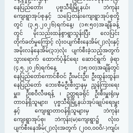
နေပြည်တော်၊ ပုဗ္ဗသီရိမြို့နယ်၊ ဘဲကုန်း
ကျေးရွာ
အုပ်စုနှင့် သပြေတန်းကျေးရွာအုပ်စုတို့
တွင်
(
၃.၅.၂၀၂၆)ရက်နေ့၊ (၁၈:၅၀)အချိန်ခန့်
တွင် မိုး
သည်းထန်စွာရွာသွန်းပြီး လေပြင်း
တိုက်ခတ်မှုကြောင့် လုံးဝပျက်စီးနေအိမ်(၂)လုံးနှင့်
အမိုးလန်နေအိမ်(၃၁)လုံး ပျက်စီးခဲ့သည့်အတွက်
သွားရောက် ထောက်ပံ့နိုင်ရေး ဆောင်ရွက် ခဲ့ရာ
(၄.၅.၂၀၂၆)ရက်နေ့ (၁၅:၀၀)အချိန်တွင်
နေပြည်တော်ကောင်စီဝင် ဦးမင်းဦး၊ ဦးထွန်းထွန်း၊
နေပြည်တော် ဘေး/စီမံဦးစီးဌာနမှ ညွှန်ကြားရေး
မှူး၊ ဦးစဝီလီဖရန့် ၊ ဥတ္တရခရိုင် ဦးစီးမှူးရုံးမှ
တာဝန်ရှိသူများ၊ ပုဗ္ဗသီရိမြို့နယ်အုပ်ချုပ်ရေးမှူး
နှင့် ကျေးရွာတာဝန်ရှိသူများမှ ဘဲကုန်း
ကျေးရွာအုပ်စု၊ ဘဲကုန်း(မ)ကျေးရွာ၌ လုံးဝ
ပျက်စီးနေအိမ်(၂)လုံးအတွက် (၂၀၀
,
၀၀ဝိ/-)ကျပ်၊