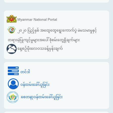
Myanmar National Portal
၂၀၂၀ ပြည့်နှစ် အထွေထွေရွေးကောက်ပွဲ မဲမသမာမှုနှင့်
တရားမဲ့ပြုကျင့်မှုများအပေါ် စုံစမ်းတွေ့ရှိချက်များ
နေ့စဉ်မိုးလေဝသခန့်မှန်းချက်
တင်ဒါ
ဝန်ထမ်းခေါ်ယူခြင်း
စေတနာ့ဝန်ထမ်းခေါ်ယူခြင်း