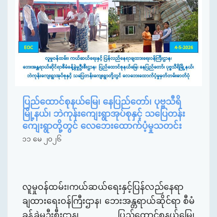
ပြည်ထောင်စုနယ်မြေ၊ နေပြည်တော်၊ ပုဗ္ဗသီရိ
မြို့နယ်၊ ဘဲကုန်းကျေးရွာအုပ်စုနှင့် သပြေတန်း
ကျေးရွာတို့တွင် လေဘေးထောက်ပံ့မှုသတင်း
၁၁ မေ ၂၀၂၆
လူမှုဝန်ထမ်း၊ကယ်ဆယ်ရေးနှင့်ပြန်လည်နေရာ
ချထားရေးဝန်ကြီးဌာန၊ ဘေးအန္တရာယ်ဆိုင်ရာ စီမံ
ခန့်ခွဲမှုဦးစီးဌာန၊ ပြည်ထောင်စုနယ်မြေ၊