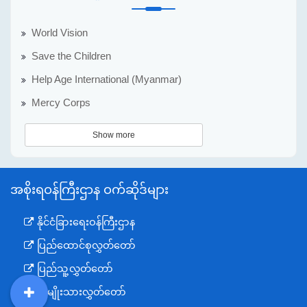
World Vision
Save the Children
Help Age International (Myanmar)
Mercy Corps
Show more
အစိုးရဝန်ကြီးဌာန ဝက်ဆိုဒ်များ
နိုင်ငံခြားရေးဝန်ကြီးဌာန
ပြည်ထောင်စုလွှတ်တော်
ပြည်သူ့လွှတ်တော်
အမျိုးသားလွှတ်တော်
DDM
MOS
DSW
DOR