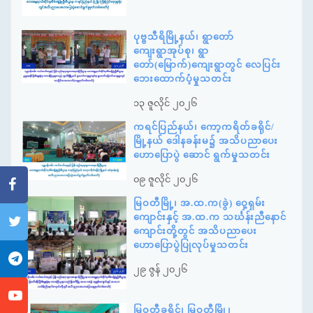
ပုဗ္ဗသီရိမြို့နယ်၊ ရွာတော်
ကျေးရွာအုပ်စု၊ ရွာ
တော်(မြောက်)ကျေးရွာတွင် လေပြင်း
ဘေးထောက်ပံ့မှုသတင်း
၁၃ ဇူလိုင် ၂၀၂၆
ကရင်ပြည်နယ်၊ ကော့ကရိတ်ခရိုင်/
မြို့နယ် ဒေါနခန်းမ၌ အသိပညာပေး
ဟောပြောပွဲ ဆောင် ရွက်မှုသတင်း
၀၉ ဇူလိုင် ၂၀၂၆
မြဝတီမြို့၊ အ.ထ.က(ခွဲ) ဝှေ့ရှမ်း
ကျောင်းနှင့် အ.ထ.က သင်္ဃန်းညီနောင်
ကျောင်းတို့တွင် အသိပညာပေး
ဟောပြောပွဲပြုလုပ်မှုသတင်း
၂၉ ဇွန် ၂၀၂၆
မြဝတီခရိုင်၊ မြဝတီမြို့၊