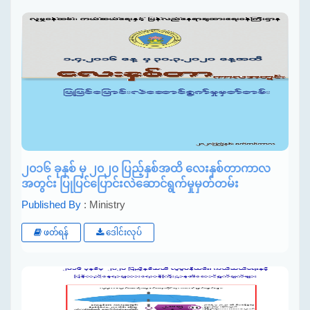
၂၀၁၆ ခုနှစ် မှ ၂၀၂၀ ပြည့်နှစ်အထိ လေးနှစ်တာကာလ
အတွင်း ပြုပြင်ပြောင်းလဲဆောင်ရွက်မှုမှတ်တမ်း
Published By
: Ministry
ဖတ်ရန်
ဒေါင်းလုပ်