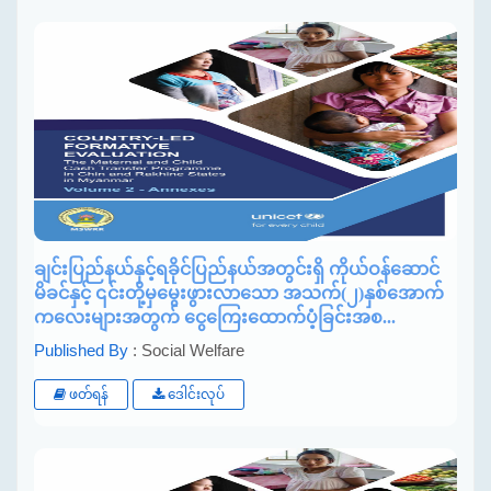
ချင်းပြည်နယ်နှင့်ရခိုင်ပြည်နယ်အတွင်းရှိ ကိုယ်ဝန်ဆောင်
မိခင်နှင့် ၎င်းတို့မှမွေးဖွားလာသော အသက်(၂)နှစ်အောက်
ကလေးများအတွက် ငွေကြေးထောက်ပံ့ခြင်းအစ...
Published By
: Social Welfare
ဖတ်ရန်
ဒေါင်းလုပ်