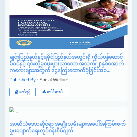
ချင်းပြည်နယ်နှင့်ရခိုင်ပြည်နယ်အတွင်းရှိ ကိုယ်ဝန်ဆောင်
မိခင်နှင့် ၎င်းတို့မှမွေးဖွားလာသော အသက်(၂)နှစ်အောက်
ကလေးများအတွက် ငွေကြေးထောက်ပံ့ခြင်းအစ...
Published By
: Social Welfare
ဖတ်ရန်
ဒေါင်းလုပ်
အာဆီယံဒေသဆိုင်ရာ အမျိုးသမီးများအပေါ်အကြမ်းဖက်
မှုပပျောက်ရေးလုပ်ငန်းစီမံချက်