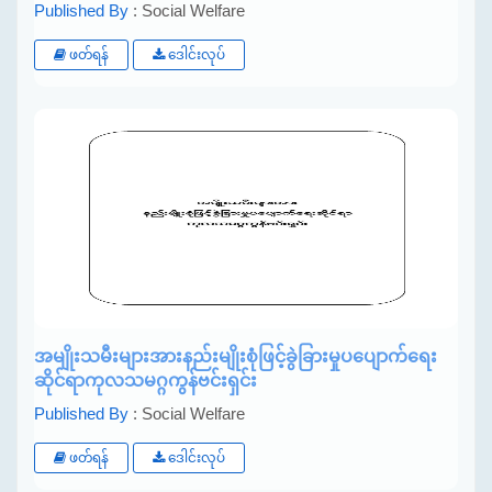
Published By
: Social Welfare
ဖတ်ရန်
ဒေါင်းလုပ်
အမျိုးသမီးများအားနည်းမျိုးစုံဖြင့်ခွဲခြားမှုပပျောက်ရေး
ဆိုင်ရာကုလသမဂ္ဂကွန်ဗင်းရှင်း
Published By
: Social Welfare
ဖတ်ရန်
ဒေါင်းလုပ်