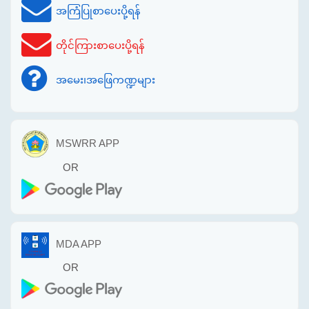
အကြံပြုစာပေးပို့ရန်
တိုင်ကြားစာပေးပို့ရန်
အမေး၊အဖြေကဏ္ဍများ
MSWRR APP
OR
MDA APP
OR