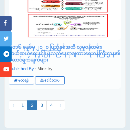
၂၀၁၆ ခုနှစ်မှ ၂၀၂၀ ပြည့်နှစ်အထိ လူမှုဝန်ထမ်း၊
ကယ်ဆယ်ရေးနှင့်ပြန်လည်နေရာချထားရေးဝန်ကြီးဌာန၏
ဆောင်ရွက်ချက်များ
Published By
: Ministry
ဖတ်ရန်
ဒေါင်းလုပ်
‹
1
2
3
4
›