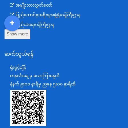
အမျိုးသားလွှတ်တော်
ပြည်ထောင်စုအစိုးရအဖွဲ့ရုံးဝန်ကြီးဌာန
ပြည်ထဲရေးဝန်ကြီးဌာန
DDM
MOS
DSW
DOR
Show more
ကာကွယ်ရေးဝန်ကြီးဌာန
နယ်စပ်ရေးရာဝန်ကြီးဌာန
ဆက်သွယ်ရန်
စီမံကိန်း၊ဘဏ္ဍာရေးနှင့်စက်မှုဝန်ကြီးဌာန
ရင်းနှီးမြှုပ်နှံမှုနှင့် နိုင်ငံခြားစီးပွားဆက်သွယ်ရေးဝန်ကြီးဌာန
ရုံးဖွင့်ချိန်
အပြည်ပြည်ဆိုင်ရာပူးပေါင်းဆောင်ရွက်ရေးဝန်ကြီးဌာန
တနင်္လာနေ့ မှ သောကြာနေ့ထိ
ပြန်ကြားရေးဝန်ကြီးဌာန
နံနက် ၉းဝ၀ နာရီမှ ညနေ ၅းဝ၀ နာရီထိ
သာသနာရေးနှင့် ယဉ်ကျေးမှုဝန်ကြီးဌာန
စိုက်ပျိုးရေး၊မွေးမြူရေးနှင့်ဆည်မြောင်းဝန်ကြီးဌာန
ပို့ဆောင်ရေးနှင့်ဆက်သွယ်ရေးဝန်ကြီးဌာန
သယံဇာတနှင့်ပတ်ဝန်းကျင်ထိန်းသိမ်းရေးဝန်ကြီးဌာန