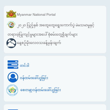
Myanmar National Portal
၂၀၂၀ ပြည့်နှစ် အထွေထွေရွေးကောက်ပွဲ မဲမသမာမှုနှင့်
တရားမဲ့ပြုကျင့်မှုများအပေါ် စုံစမ်းတွေ့ရှိချက်များ
နေ့စဉ်မိုးလေဝသခန့်မှန်းချက်
တင်ဒါ
ဝန်ထမ်းခေါ်ယူခြင်း
စေတနာ့ဝန်ထမ်းခေါ်ယူခြင်း