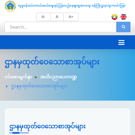
A-
A
A+
ဌာနမှထုတ်ဝေသောစာအုပ်များ
ပင်မစာမျက်နှာ
အသိပညာပေးကဏ္ဍ
ဌာနမှထုတ်ဝေသောစာအုပ်များ
ဌာနမှထုတ်ဝေသောစာအုပ်များ