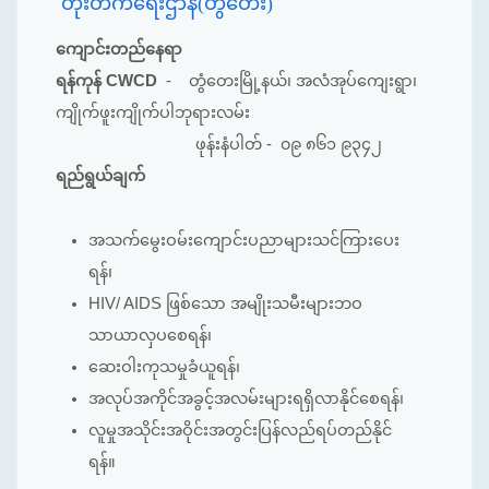
တိုးတက်ရေးဌာန(တွံတေး)
ကျောင်းတည်နေရာ
ရန်ကုန် CWCD
- တွံတေးမြို့နယ်၊ အလံအုပ်ကျေးရွာ၊
ကျိုက်ဖူးကျိုက်ပါဘုရားလမ်း
ဖုန်းနံပါတ် - ၀၉ ၈၆၁ ၉၃၄၂
ရည်ရွယ်ချက်
အသက်မွေးဝမ်းကျောင်းပညာများသင်ကြားပေး
ရန်၊
HIV/ AIDS ဖြစ်သော အမျိုးသမီးများဘဝ
သာယာလှပစေရန်၊
ဆေးဝါးကုသမှုခံယူရန်၊
အလုပ်အကိုင်အခွင့်အလမ်းများရရှိလာနိုင်စေရန်၊
လူမှုအသိုင်းအဝိုင်းအတွင်းပြန်လည်ရပ်တည်နိုင်
ရန်။