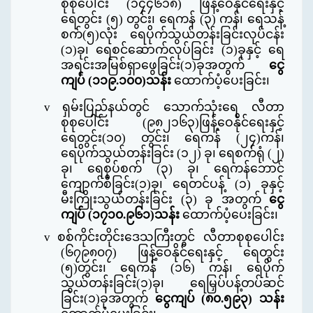
စုစုပေါင်း
(
၁၄၄၆၁၈
)
ဖြန့်ဝေနိုင်ရေးနှင့်
ရေတွင်း
(
၅
)
တွင်း၊ ရေကန်
(
၃
)
ကန်၊ ရေသန့်
စက်
(
၅
)
လုံး ရေပိုက်သွယ်တန်းခြင်းလုပ်ငန်း
(၁)ခု၊ ရေစင်ဆောက်လုပ်ခြင်း (၁)ခုနှင့် ရေ
အရင်းအမြစ်ရှာဖွေခြင်း
(
၁
)
ခုအတွက်
ငွေ
ကျပ်
(
၁၁၉
.
၁၀၀
)
သန်း
ထောက်ပံ့ပေးခြင်း၊
v
ရှမ်းပြည်နယ်တွင် သောက်သုံးရေ လီတာ
စုစုပေါင်း
(
၉၈၂၁၆၃
)
ဖြန့်ဝေနိုင်ရေးနှင့်
ရေတွင်း
(
၁၀
)
တွင်း၊ ရေကန်
(
၂၄
)
ကန်၊
ရေပိုက်သွယ်တန်းခြင်း
(
၁၂
)
ခု၊ ရေစက်ရုံ
(
၂
)
ခု၊ ရေစုပ်စက်
(
၃
)
ခု၊ ရေကန်ဘောင်
ကျောက်စီခြင်း
(
၁
)
ခု၊ ရေတင်ပန့်
(
၁
)
ခုနှင့်
မီးကြိုးသွယ်တန်းခြင်း
(
၃
)
ခု အတွက်
ငွေ
ကျပ်
(
၁၇၁၀
.
၉၆၁
)
သန်း
ထောက်ပံ့ပေးခြင်း၊
v
စစ်ကိုင်းတိုင်းဒေသကြီးတွင် လီတာစုစုပေါင်း
(
၆၇၉၈၀၇
)
ဖြန့်ဝေနိုင်ရေးနှင့် ရေတွင်း
(
၅
)
တွင်း၊ ရေကန်
(
၁၆
)
ကန်၊ ရေပိုက်
သွယ်တန်းခြင်း
(
၁
)
ခု၊ ရေမြှပ်ပန့်တပ်ဆင်
ခြင်း
(
၁
)
ခုအတွက်
ငွေကျပ်
(
၈၀
.
၅၉၃
)
သန်း