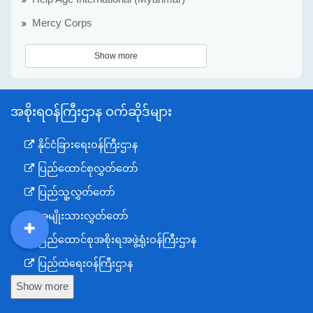
Mercy Corps
Show more
အစိုးရဝန်ကြီးဌာန ဝက်ဆိုဒ်များ
နိုင်ငံခြားရေးဝန်ကြီးဌာန
ပြည်ထောင်စုလွှတ်တော်
ပြည်သူ့လွှတ်တော်
အမျိုးသားလွှတ်တော်
ပြည်ထောင်စုအစိုးရအဖွဲ့ရုံးဝန်ကြီးဌာန
DDM
MOS
DSW
DOR
ပြည်ထဲရေးဝန်ကြီးဌာန
Show more
ကာကွယ်ရေးဝန်ကြီးဌာန
နယ်စပ်ရေးရာဝန်ကြီးဌာန