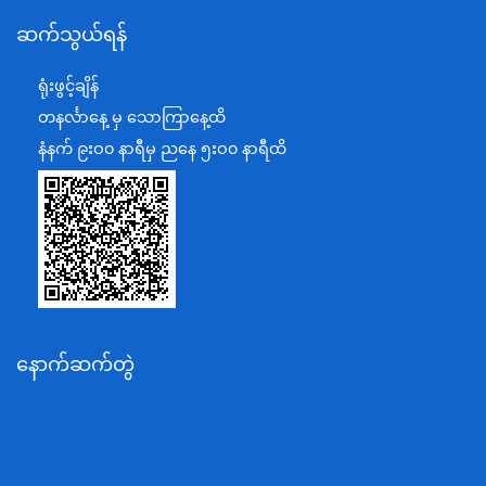
ဆက်သွယ်ရန်
စီမံကိန်း၊ဘဏ္ဍာရေးနှင့်စက်မှုဝန်ကြီးဌာန
ရင်းနှီးမြှုပ်နှံမှုနှင့် နိုင်ငံခြားစီးပွားဆက်သွယ်ရေးဝန်ကြီးဌာန
ရုံးဖွင့်ချိန်
အပြည်ပြည်ဆိုင်ရာပူးပေါင်းဆောင်ရွက်ရေးဝန်ကြီးဌာန
တနင်္လာနေ့ မှ သောကြာနေ့ထိ
ပြန်ကြားရေးဝန်ကြီးဌာန
နံနက် ၉းဝ၀ နာရီမှ ညနေ ၅းဝ၀ နာရီထိ
သာသနာရေးနှင့် ယဉ်ကျေးမှုဝန်ကြီးဌာန
စိုက်ပျိုးရေး၊မွေးမြူရေးနှင့်ဆည်မြောင်းဝန်ကြီးဌာန
ပို့ဆောင်ရေးနှင့်ဆက်သွယ်ရေးဝန်ကြီးဌာန
သယံဇာတနှင့်ပတ်ဝန်းကျင်ထိန်းသိမ်းရေးဝန်ကြီးဌာန
လျှပ်စစ်နှင့်စွမ်းအင်ဝန်ကြီးဌာန
နောက်ဆက်တွဲ
အလုပ်သမား၊လူဝင်မှုကြီးကြပ်ရေးနှင့်ပြည်သူ့အင်အား
ဝန်ကြီးဌာန
စီးပွားရေးနှင့်ကူးသန်းရောင်းဝယ်ရေးဝန်ကြီးဌာန
ပညာရေးဝန်ကြီးဌာန