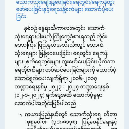
သောက်သုံးရေဖြန့်ဝေခြင်း၊ရေတွင်း/ရေကန်တူး
ဖော်ပေးခြင်းနှင့်ရေသန့်စက်များ ထောက်ပံ့ပေး
ခြင်း
နှစ်စဉ် နွေရာသီကာလအတွင်း သောက်
သုံးရေရှားပါးမှုကို ကြုံတွေ့ခံစားရသည့် တိုင်း
ဒေသကြီး/ ပြည်နယ်အသီးသီးတွင် သောက်
သုံးရေများ ဖြန့်ဝေပေးခြင်း၊ ရေတွင်း၊ ရေကန်
များ၊ စက်ရေတွင်းများ တူးဖော်ပေးခြင်း၊ ဖိုက်ဘာ
ရေတိုင်ကီများ တပ်ဆင်ပေးခြင်းများကို ထောက်ပံ့
ဆောင်ရွက်ပေးလျက်ရှိရာ ၂၀၁၆-၂၀၁၇
ဘဏ္ဍာရေးနှစ်မှ ၂၀၂၃ - ၂၀၂၄ ဘဏ္ဍာရေးနှစ်
(၁၂-၁-၂၀၂၄) ရက်နေ့အထိ ထောက်ပံ့မှုမှာ
အောက်ပါအတိုင်းဖြစ်ပါသည် -
v
ကယားပြည်နယ်တွင် သောက်သုံးရေ လီတာ
စုစုပေါင်း
(
၃၀၈၈၁၃၈
)
ဖြန့်ဝေနိုင်ရေးနှင့်