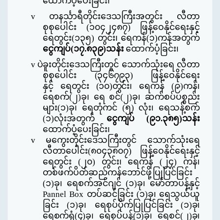
ထောက်ပံ့ပေးခြင်း၊
v
တနင်္သာရီတိုင်းဒေသကြီးအတွင်း လီတာ
စုစုပေါင်း
(
၁၀၄၂၄၈၇
)
ဖြန့်ဝေနိုင်ရေးနှင့်
ရေတွင်း
(
၁၃၅
)
တွင်း၊ ရေကန်
(
၁
)
ကန်အတွက်
ငွေကျပ်
(
၁၇
.
၈၃၉
)
သန်း
ထောက်ပံ့ခြင်း၊
v
ပဲခူး
တိုင်းဒေသကြီးတွင်
သောက်သုံးရေ လီတာ
စုစုပေါင်း
(
၃၄၆၇၉၃
)
ဖြန့်ဝေနိုင်ရေး
နှင့်
ရေတွင်း
(
၁၀
)
တွင်း၊
ရေကန်
(
၉
)
ကန်၊
ရေစက်
(
၂
)
ခု၊ ရေ စင်
(
၂
)
ခု၊ ဆက်စပ်ပစ္စည်း
များ
(
၁
)
ခု၊ ရေတုံကင်
(
၅
)
လုံး၊ ရေသန့်စက်
(
၁
)
လုံးအတွက်
ငွေကျပ်
(
၉၁
.
၃၈၅
)
သန်း
ထောက်ပံ့ပေးခြင်း၊
v
မကွေးတိုင်းဒေသကြီးတွင် သောက်သုံးရေ
လီတာပေါင်း
(
၈၀၄၃၈၀၇
)
ဖြန့်ဝေနိုင်ရေးနှင့်
ရေတွင်း
(
၂၀
)
တွင်း၊ ရေကန်
(
၂၄
)
ကန်၊
တစ်ဖက်ပိတ်ဆည်ကန်ဘောင်ဖို့ပြုပြင်ခြင်း
(
၁
)
ခု၊ ရေစက်အင်ဂျင်
(
၁
)
ခု၊ မော်တာပန့်နှင့်
Pannel Box
တပ်ဆင်ခြင်း
(
၁
)
ခု၊ ရေသွယ်ယူ
ခြင်း
(
၁
)
ခု၊ ရေစုပ်ပိုက်ပြုပြင်ခြင်း
(
၁
)
ခု၊
ရေစက်ရုံ
(
၄
)
ခု၊
ရေစုပ်
ပန့်
(
၁
)
ခု၊
ရေစင်
(
၂
)
ခု၊