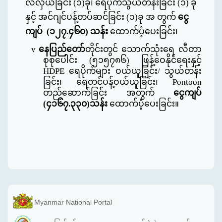
လဲလှယ်ခြင်း (၁)ခု၊ ရေပိုက်သွယ်တန်းခြင်း (၁) ခု
နှင့် အင်ဂျင်ပန့်တပ်ဆင်ခြင်း (၁)ခု အ တွက်
ငွေ
ကျပ်
(
၁၂၇.၄၆၀
)
သန်း
ထောက်ပံ့ပေးခြင်း၊
v
နေပြည်တော်
တိုင်းတွင် သောက်သုံးရေ လီတာ
စုစုပေါင်း
(
၅၁၅၇၈၆
)
ဖြန့်ဝေနိုင်ရေးနှင့်
HDPE
ရေပိုက်များ ဝယ်ယူခြင်း
/
သွယ်တန်း
ခြင်း၊ ရေတင်ပန့်ဝယ်ယူခြင်း၊
Pontoon
တည်ဆောက်ခြင်း အတွက်
ငွေကျပ်
(
၄၁၆၇.၃၃၀
)
သန်း
ထောက်ပံ့ပေးခြင်း။
Myanmar National Portal