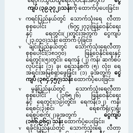
ရေပိုက်သွယ်ယူရေးလုပ်ငန်းအတွက်
ငွေ
ကျပ်
(
၃၉
.
၃၇၂
)
သန်း
ကို ထောက်ပံ့ပေးခြင်း၊
v
ကရင်
ပြည်နယ်
တွင်
သောက်သုံးရေ လီတာ
စုစုပေါင်း
(
၆၇၄၂၇၃
)
ဖြန့်ဝေနိုင်ရေး
နှင့်
ရေတွင်း
(
၂
)
တွင်း
အတွက် ငွေကျပ်
(
၂၃
.
၀၃၀
)
သန်း ထောက် ပံ့ခြင်း၊
v
ချင်းပြည်နယ်တွင် သောက်သုံးရေလီတာ
စုစုပေါင်း
(
၁၈၁၇၀
)
ဖြန့်ဝေနိုင်ရေးနှင့်
ရေတွင်း
(
၅
)
တွင်း၊ ရေကန်
(
၂
)
ကန်၊ ဆက်စပ်
လုပ်ငန်း
(
၁
)
ခု၊ ရေသန့်စက်
(
၅
)
လုံး၊ ရေ
အရင်းအမြစ်ရှာဖွေခြင်း
(
၁
)
ခုအတွက်
ငွေ
ကျပ်
(
၃၈၄
.
၄၅၇
)
သန်း
ထောက်ပံ့ပေးခြင်း၊
v
မွန်ပြည်နယ်တွင် သောက်သုံးရေလီတာ
စုစုပေါင်း
(
၂၃၆၅၂၆
)
ဖြန့်ဝေနိုင်ရေး
နှင့်
ရေတွင်း
(
၁၉
)
တွင်း၊
ရေကန်
(
၁၂
)
ကန်၊
ရေစင်
(
၃
)
စင်၊ ရေစက်ရုံ
(
၄
)
ရုံ၊
ရေစုပ်စက်
(
၂
)
ခုအတွက်
ငွေကျပ်
(
၁၈၆
.
၉၆၄
)
သန်း
ထောက်ပံ့ပေးခြင်း၊
v
ရခိုင်ပြည်နယ်တွင် သောက်သုံးရေ လီတာ