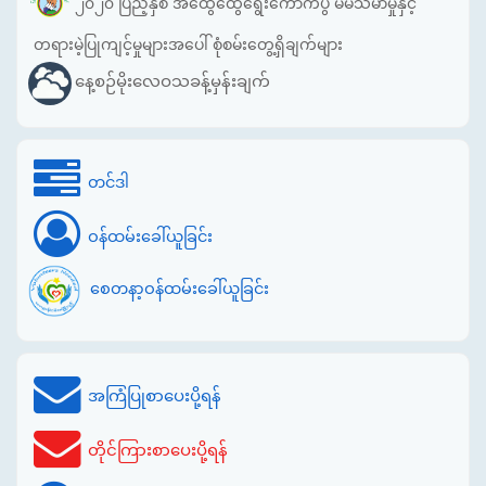
၂၀၂၀ ပြည့်နှစ် အထွေထွေရွေးကောက်ပွဲ မဲမသမာမှုနှင့်
တရားမဲ့ပြုကျင့်မှုများအပေါ် စုံစမ်းတွေ့ရှိချက်များ
နေ့စဉ်မိုးလေဝသခန့်မှန်းချက်
တင်ဒါ
ဝန်ထမ်းခေါ်ယူခြင်း
စေတနာ့ဝန်ထမ်းခေါ်ယူခြင်း
အကြံပြုစာပေးပို့ရန်
တိုင်ကြားစာပေးပို့ရန်