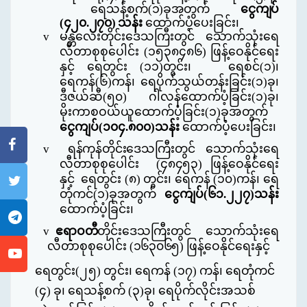
ရေသန့်စက်
(
၁
)
ခုအတွက်
ငွေကျပ်
(
၄၂၀.၂၇၀
)
သန်း
ထောက်ပံ့ပေးခြင်း၊
v
မန္တလေးတိုင်းဒေသကြီးတွင် သောက်သုံးရေ
လီတာစုစုပေါင်း
(
၁၅၃၈၄၈၆
)
ဖြန့်ဝေနိုင်ရေး
နှင့် ရေတွင်း
(
၁၁
)
တွင်း၊
ရေစင်
(
၁
)
၊
ရေကန်
(
၆
)
ကန်၊ ရေပိုက်သွယ်တန်းခြင်း
(
၁
)
ခု၊
ဒီဇယ်ဆီ
(
၅၀
)
ဂါလန်ထောက်ပံ့ခြင်း
(
၁
)
ခု၊
မိုးကာစဝယ်ယူထောက်ပံ့ခြင်း
(
၁
)
ခုအတွက်
ငွေကျပ်
(
၁၀၄
.
၈၀၀
)
သန်း
ထောက်ပံ့ပေးခြင်း၊
v
ရန်ကုန်တိုင်း
ဒေသကြီးတွင်
သောက်သုံးရေ
လီတာစုစုပေါင်း
(
၄၈၄၅၃
)
ဖြန့်ဝေနိုင်ရေး
နှင့်
ရေတွင်း
(
၈
)
တွင်း၊ ရေကန်
(
၁၀
)
ကန်၊ ရေ
တုံကင်
(
၁
)
ခုအတွက်
ငွေကျပ်
(
၆၁
.
၂၂၇
)
သန်း
ထောက်ပံ့ခြင်း၊
v
ဧရာဝတီ
တိုင်း
ဒေသကြီးတွင်
သောက်သုံးရေ
လီတာစုစုပေါင်း
(
၁၆၃၀၆၅
)
ဖြန့်ဝေနိုင်ရေးနှင့်
ရေတွင်း
(
၂၅
)
တွင်း၊
ရေကန်
(
၁၇
)
ကန်၊ ရေတုံကင်
(
၄
)
ခု၊ ရေသန့်စက်
(
၃
)
ခု၊ ရေပိုက်လိုင်းအသစ်