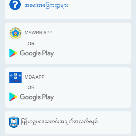
အမေး၊အဖြေကဏ္ဍများ
MSWRR APP
OR
MDA APP
OR
မြန်မာဥပဒေသတင်းအချက်အလက်စနစ်