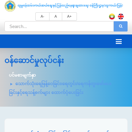
A-
A
A+
ဝန်ဆောင်မှုလုပ်ငန်း
ပင်မစာမျက်နှာ
သောက်သုံးရေဖြန့်ဝေခြင်း၊ရေတွင်း/ရေကန်တူးဖော်ပေး
ခြင်းနှင့်ရေသန့်စက်များ ထောက်ပံ့ပေးခြင်း