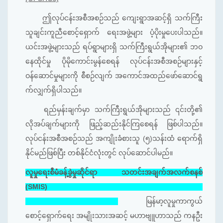
ဤလုပ်ငန်းအစီအစဉ်သည် ကျေးရွာအဆင့်ရှိ သက်ကြီး
သူချင်းကူညီစောင့်ရှောက် ရေးအဖွဲ့များ ပံ့ပိုးမှုပေးပါသည်။
ယင်းအဖွဲ့များသည် ရပ်ရွာများရှိ သက်ကြီးရွယ်အိုများ၏ ဘဝ
နေထိုင်မှု ပိုမိုကောင်းမွန်စေရန် လုပ်ငန်းအစီအစဉ်များနှင့်
ဝန်ဆောင်မှုများကို စီစဉ်လျက် အကောင်အထည်ဖော်ဆောင်ရွ
က်လျှက်ရှိပါသည်။
ရည်မှန်းချက်မှာ သက်ကြီးရွယ်အိုများသည် ၎င်းတို့၏
လိုအပ်ချက်များကို ဖြည့်ဆည်းနိုင်ကြစေရန် ဖြစ်ပါသည်။
လုပ်ငန်းအစီအစဉ်သည် အကျိုးခံစားသူ (၅)သန်းထံ ရောက်ရှိ
နိုင်မည်ဖြစ်ပြီး တစ်နိုင်ငံလုံးတွင် လုပ်ဆောင်ပါမည်။
လူမှုရေးစီမံခန့်ခွဲမှုဆိုင်ရာ သတင်းအချက်အလက်စနစ်
(SMIS)
မြန်မာ့လူမှုကာကွယ်
စောင့်ရှောက်ရေး အမျိုးသားအဆင့် မဟာဗျူဟာသည် ကနဦး