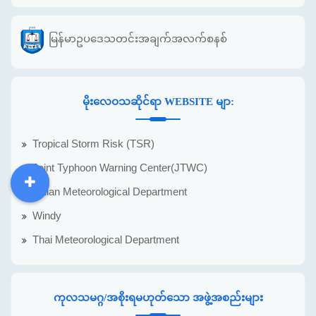
မြန်မာဥပဒေသတင်းအချက်အလက်စနစ်
မိုးလေဝသဆိုင်ရာ WEBSITE မျာ:
Tropical Storm Risk (TSR)
Joint Typhoon Warning Center(JTWC)
Indian Meteorological Department
DDM
MOS
DSW
DOR
Windy
Thai Meteorological Department
ကုလသမဂ္ဂ/အစိုးရမဟုတ်သော အဖွဲ့အစည်းများ