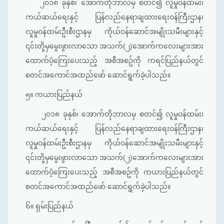
၂၀၁၈ ခုနှစ်၊ အောက်တိုဘာလမှ စတင်၍ လူမှုဝန်ထမ်း၊
ကယ်ဆယ်ရေးနှင့် ပြန်လည်နေရာချထား‌ရေးဝန်ကြီးဌာန၊
လူမှုဝန်ထမ်းဦးစီးဌာနမှ ကိုယ်ဝန်ဆောင်အမျိုးသမီးများနှင့်
၎င်းတို့မှမွေးဖွားလာသော အသက်(၂)အောက်ကလေးများအား
ထောက်ပံ့ကြေးပေးသည့် အစီအစဥ်ကို ကရင်ပြည်နယ်တွင်
စတင်အကောင်အထည်ဖော် ဆောင်ရွက်ခဲ့ပါသည်။
၅။ ကယားပြည်နယ်
၂၀၁၈ ခုနှစ်၊ အောက်တိုဘာလမှ စတင်၍ လူမှုဝန်ထမ်း၊
ကယ်ဆယ်ရေးနှင့် ပြန်လည်နေရာချထား‌ရေးဝန်ကြီးဌာန၊
လူမှုဝန်ထမ်းဦးစီးဌာနမှ ကိုယ်ဝန်ဆောင်အမျိုးသမီးများနှင့်
၎င်းတို့မှမွေးဖွားလာသော အသက်(၂)အောက်ကလေးများအား
ထောက်ပံ့ကြေးပေးသည့် အစီအစဥ်ကို ကယားပြည်နယ်တွင်
စတင်အကောင်အထည်ဖော် ဆောင်ရွက်ခဲ့ပါသည်။
၆။ ရှမ်းပြည်နယ်