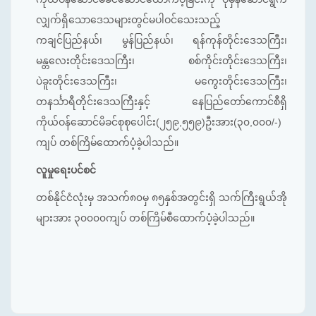
လျှက်ရှိသော‌ဒေသများတွင်မပါဝင်သေးသည့်
ကချင်ပြည်နယ်၊ မွန်ပြည်နယ်၊ ရန်ကုန်တိုင်း‌ဒေသကြီး၊
မန္တလေးတိုင်း‌ဒေသကြီး၊ စစ်ကိုင်းတိုင်း‌ဒေသကြီး၊
ပဲခူးတိုင်း‌ဒေသကြီး၊ မကွေးတိုင်း‌ဒေသကြီး၊
တနင်္သာရီတိုင်း‌ဒေသကြီးနှင့် နေပြည်တော်ကောင်စီရှိ
ကိုယ်ဝန်ဆောင်မိခင်စုစုပေါင်း(၂၅၉,၅၅၉)ဦးအား(၃၀,၀၀၀/-)
ကျပ် တစ်ကြိမ်ထောက်ပံ့ခဲ့ပါသည်။
လူမှုရေးပင်စင်
တစ်နိုင်ငံလုံးမှ အသက်၈၀မှ ၈၅နှစ်အတွင်းရှိ သက်ကြီးရွယ်အို
များအား ၃၀၀၀၀ကျပ် တစ်ကြိမ်စီထောက်ပံ့ခဲ့ပါသည်။