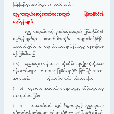
ကြီးကြပ်မှုအောက်တွင် ရေးဆွဲခဲ့ပါသည်။
လူမှုကာကွယ်စောင့်ရှောက်ရေးအတွက် မြန်မာနိုင်ငံ၏
မျှော်မှန်းချက်
လူမှုကာကွယ်စောင့်ရှောက်ရေးအတွက် မြန်မာနိုင်ငံ၏
မျှော်မှန်းချက်မှာ အောက်ပါအတိုင်း အများပါဝင်နိုင်ပြီး
သာတူညီမျှရှိလျက် ရေရှည်ဆောင်ရွက်နိုင်သည့် စနစ်ဖြစ်စေ
ရန် ဖြစ်ပါသည်-
(က)
ပညာရေး၊ ကျန်းမာရေး၊ အိုးအိမ်၊ ရေရရှိမှုကဲ့သို့သော
ဝန်ဆောင်မှုများ ရယူအသုံးပြုနိုင်ရေးပံ့ပိုး ခြင်းဖြင့် လူသား
အရင်းအနှီး တိုးတက်ကောင်း မွန်လာစေခြင်း၊
( ခ) လူအများ အန္တရာယ်ကျရောက်မှုနှင့် ထိခိုက်မှုများမှ
ကာကွယ်ပေးခြင်း၊
( ဂ)
ဘဝသက်တမ်း တွင် စီးပွားရေးနှင့် လူမှုရေးဘဝ
ရပ်တည်ရန် ခက်ခဲမှုများ နှင့် စားနပ်ရိက္ခာ မလုံခြုံမှုကို ဖြေရှင်း