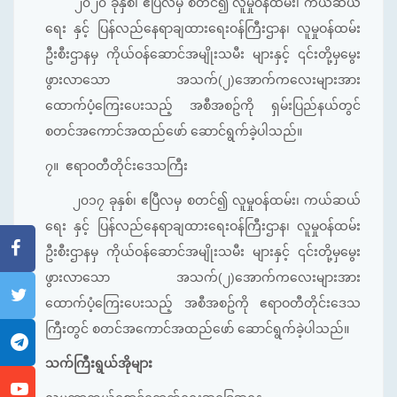
၂၀၂၀ ခုနှစ်၊ ဧပြီလမှ စတင်၍ လူမှုဝန်ထမ်း၊ ကယ်ဆယ်
ရေး နှင့် ပြန်လည်နေရာချထား‌ရေးဝန်ကြီးဌာန၊ လူမှုဝန်ထမ်း
ဦးစီးဌာနမှ ကိုယ်ဝန်ဆောင်အမျိုးသမီး များနှင့် ၎င်းတို့မှမွေး
ဖွားလာသော အသက်(၂)အောက်ကလေးများအား
ထောက်ပံ့ကြေးပေးသည့် အစီအစဥ်ကို ရှမ်းပြည်နယ်တွင်
စတင်အကောင်အထည်ဖော် ဆောင်ရွက်ခဲ့ပါသည်။
၇။ ဧရာဝတီတိုင်းဒေသကြီး
၂၀၁၇ ခုနှစ်၊ ဧပြီလမှ စတင်၍ လူမှုဝန်ထမ်း၊ ကယ်ဆယ်
ရေး နှင့် ပြန်လည်နေရာချထား‌ရေးဝန်ကြီးဌာန၊ လူမှုဝန်ထမ်း
ဦးစီးဌာနမှ ကိုယ်ဝန်ဆောင်အမျိုးသမီး များနှင့် ၎င်းတို့မှမွေး
ဖွားလာသော အသက်(၂)အောက်ကလေးများအား
ထောက်ပံ့ကြေးပေးသည့် အစီအစဥ်ကို ဧရာဝတီတိုင်းဒေသ
ကြီးတွင် စတင်အကောင်အထည်ဖော် ဆောင်ရွက်ခဲ့ပါသည်။
သက်ကြီးရွယ်အိုများ