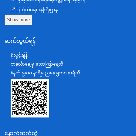
ပြည်ထဲရေးဝန်ကြီးဌာန
Show more
ကာကွယ်ရေးဝန်ကြီးဌာန
နယ်စပ်ရေးရာဝန်ကြီးဌာန
ဆက်သွယ်ရန်
စီမံကိန်း၊ဘဏ္ဍာရေးနှင့်စက်မှုဝန်ကြီးဌာန
ရင်းနှီးမြှုပ်နှံမှုနှင့် နိုင်ငံခြားစီးပွားဆက်သွယ်ရေးဝန်ကြီးဌာန
ရုံးဖွင့်ချိန်
အပြည်ပြည်ဆိုင်ရာပူးပေါင်းဆောင်ရွက်ရေးဝန်ကြီးဌာန
တနင်္လာနေ့ မှ သောကြာနေ့ထိ
ပြန်ကြားရေးဝန်ကြီးဌာန
နံနက် ၉းဝ၀ နာရီမှ ညနေ ၅းဝ၀ နာရီထိ
သာသနာရေးနှင့် ယဉ်ကျေးမှုဝန်ကြီးဌာန
စိုက်ပျိုးရေး၊မွေးမြူရေးနှင့်ဆည်မြောင်းဝန်ကြီးဌာန
ပို့ဆောင်ရေးနှင့်ဆက်သွယ်ရေးဝန်ကြီးဌာန
သယံဇာတနှင့်ပတ်ဝန်းကျင်ထိန်းသိမ်းရေးဝန်ကြီးဌာန
လျှပ်စစ်နှင့်စွမ်းအင်ဝန်ကြီးဌာန
နောက်ဆက်တွဲ
အလုပ်သမား၊လူဝင်မှုကြီးကြပ်ရေးနှင့်ပြည်သူ့အင်အား