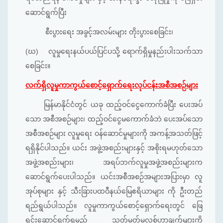
ဆောင်ရွက်ပြီး
စီးပွားရေး အခွင့်အလမ်းများ တိုးပွား‌‌စေခြင်း၊
(ဃ) လူမှုရေးနယ်ပယ်ပြင်ပသို့ ရောက်ရှိမှုနည်းပါးသက်သာ
စေခြင်း။
လက်ရှိလူမှုကာကွယ်စောင့်ရှောက်ရေးလုပ်ငန်းအစီအစဉ်များ
မြန်မာနိုင်ငံတွင် ယခု ထည့်ဝင်ငွေကောက်ခံပြီး ပေးအပ်
သော အစီအစဉ်များ၊ ထည့်ဝင်ငွေမကောက်ခံဘဲ ပေးအပ်သော
အစီအစဉ်များ လူမှုရေး ဝန်ဆောင်မှုများကို အကန့်အသတ်ဖြင့်
ရရှိနိုင်ပါသည်။ ယင်း အဖွဲ့အစည်းများနှင့် အစိုးရမဟုတ်သော
အဖွဲ့အစည်းများ၊ အရပ်ဘက်လူမှုအဖွဲ့အစည်းများက
ဆောင်ရွက်ပေးပါသည်။ ယင်းအစီအစဉ်အများအပြားမှာ လူ
အုပ်စုများ နှင့် သီးခြားပထဝီနယ်မြေဧရိယာများ ကို ဦးတည်
ရည်ရွယ်ပါသည်။ လူမှုကာကွယ်စောင့်ရှောက်ရေးတွင် ဖြေ
ရှင်းဆောင်ရွက်ရမည့် သတ်မှတ်မှုလစ်ဟာချက်များကို