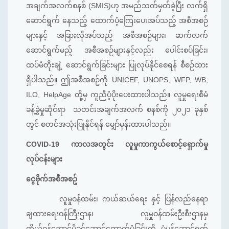
အချက်အလက်စနစ် (SMIS)ဟု အမည်သတ်မှတ်ခဲ့ပြီး လက်ရှိ
ဆောင်ရွက် နေသည့် ထောက်ပံ့ကြေးပေးအပ်သည့် အစီအစဉ်
များနှင့် အခြားလိုအပ်သည့် အစီအစဉ်များ၊ ဆက်လက်
ဆောင်ရွက်မည့် အစီအစဉ်များနှင့်လည်း ပေါင်းစပ်ခြင်း၊
ထပ်မံတိုးချဲ့ ဆောင်ရွက်ခြင်းများ ပြုလုပ်နိုင်စေရန် စီစဉ်ထား
ရှိပါသည်။ ဤအစီအစဥ်ကို UNICEF, UNOPS, WFP, WB,
ILO, HelpAge တို့မှ ကူညီပံ့ပိုး‌ပေးထားပါသည်။ လူမှုရေးစီမံ
ခန့်ခွဲမှုဆိုင်ရာ သတင်းအချက်အလက် စနစ်ကို ၂၀၂၁ ခုနှစ်
တွင် စတင်အသုံးပြုနိုင်ရန် မျှော်မှန်းထားပါသည်။
COVID-19 ကာလအတွင်း လူမှုကာကွယ်‌စောင့်ရှောက်မှု
လုပ်ငန်းများ
ငွေဗိုက်အစီအစဥ်
လူမှုဝန်ထမ်း၊ ကယ်ဆယ်ရေး နှင့် ပြန်လည်နေရာ
ချထား‌ရေးဝန်ကြီးဌာန၊ လူမှုဝန်ထမ်းဦးစီးဌာနမှ
ကိုယ်ဝန်ဆောင်မိခင်ဆောင်ထောက်ပံ့ခြင်းကို ပုံမှန်ဆောင်ရွက်