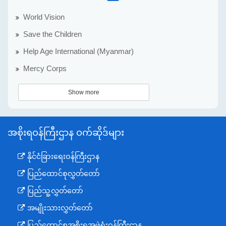
World Vision
Save the Children
Help Age International (Myanmar)
Mercy Corps
Show more
အစိုးရဝန်ကြီးဌာန ဝက်ဆိုဒ်များ
နိုင်ငံခြားရေးဝန်ကြီးဌာန
ပြည်ထောင်စုလွှတ်တော်
ပြည်သူ့လွှတ်တော်
အမျိုးသားလွှတ်တော်
ပြည်ထောင်စုအစိုးရအဖွဲ့ရုံးဝန်ကြီးဌာန