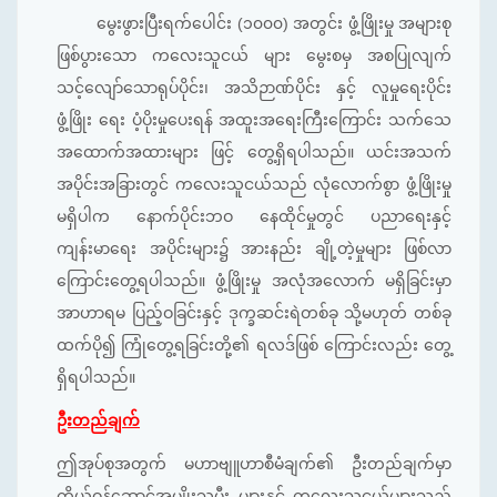
မွေးဖွားပြီးရက်ပေါင်း (၁၀၀၀) အတွင်း ဖွံ့ဖြိုးမှု အများစု
ဖြစ်ပွားသော ကလေးသူငယ် များ မွေးစမှ အစပြုလျက်
သင့်လျော်သောရုပ်ပိုင်း၊ အသိဉာဏ်ပိုင်း နှင့် လူမှုရေးပိုင်း
ဖွံ့ဖြိုး ရေး ပံ့ပိုးမှုပေးရန် အထူးအရေးကြီးကြောင်း သက်သေ
အထောက်အထားများ ဖြင့် တွေ့ရှိရပါသည်။ ယင်းအသက်
အပိုင်းအခြားတွင် ကလေးသူငယ်သည် လုံလောက်စွာ ဖွံ့ဖြိုးမှု
မရှိပါက နောက်ပိုင်းဘဝ နေထိုင်မှုတွင် ပညာ‌ရေးနှင့်
ကျန်းမာရေး အပိုင်းများ၌ အားနည်း ချို့တဲ့မှုများ ဖြစ်လာ
ကြောင်းတွေ့ရပါသည်။ ဖွံ့ဖြိုးမှု အလုံအလောက် မရှိခြင်းမှာ
အာဟာရမ ပြည့်ဝခြင်းနှင့် ဒုက္ခဆင်းရဲတစ်ခု သို့မဟုတ် တစ်ခု
ထက်ပို၍ ကြုံတွေ့ရခြင်းတို့၏ ရလဒ်ဖြစ် ကြောင်းလည်း တွေ့
ရှိရပါသည်။
ဦးတည်ချက်
ဤအုပ်စုအတွက် မဟာဗျူဟာစီမံချက်၏ ဦးတည်ချက်မှာ
ကိုယ်ဝန်ဆောင်အမျိုးသမီး များနှင့် ကလေးသူငယ်များသည်