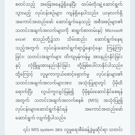
စတင်သည့် အခြေအနေ၌ရှိနေပြီး ထပ်မံတိုးချဲ့ဆောင်ရွက်
သွားမည့် လုပ်ငန်းစဉ်များ ကျန်ရှိနေပါသည်။ ယခုလက်ရှိ
အကောင်အထည်ဖော် ဆောင်ရွက်နေသည့် အစီအစဉ်များ၏
သတင်းအချက်အလက်များကို စာရွက်စာတမ်းနှင့် Microsoft
excel စသည်တို့၌သာ သိမ်းဆည်း ဆောင်ရွက်နေရ
သည့်အတွက် လုပ်ငန်းဆောင်ရွက်ရာ၌နှောင့်နှေး ကြန့်ကြာ
ခြင်း၊ သတင်းအချက်များ တိကျမှန်ကန်မှု အားနည်းနိုင်ခြင်း
နှင့် လုံခြုံမှုအားနည်းနိုင်ခြင်း တို့ဖြစ်ပေါ်လာနိုင်ပါသည်။
ထို့ကြောင့် လူမှုကာကွယ်စောင့်ရှောက်မှု လုပ်ငန်းများ၏
သတင်းအချက်အလက်များအား အသုံးပြုရာတွင် ပိုမိုထိ
ရောက်ပြီး လွယ်ကူလျင်မြန်၍ ပိုမိုစွမ်းဆောင်နိုင်စေရန်
အတွက် သတင်းအချက်အလက်စနစ် (MIS) အသုံးပြု၍
လုပ်ငန်းများဆောင်ရွက်နိုင်ရန် အကောင်အထည်ဖော်
ဆောင်ရွက် လျက်ရှိပါသည်။
၎င်း MIS system အား လူမှုရေးစီမံခန့်ခွဲမှုဆိုင်ရာ သတင်း