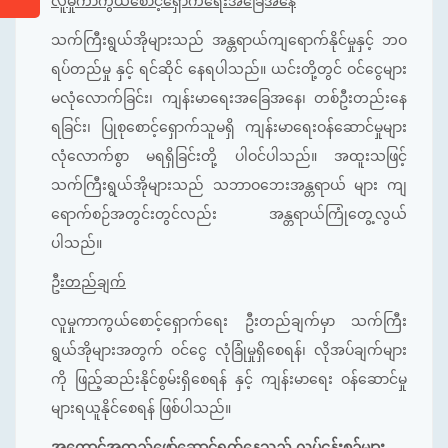
လူမှုကာကွယ်စောင့်ရှောက်ရေးအခြေအနေ
သက်ကြီးရွယ်အိုများသည် အန္တရာယ်ကျရောက်နိုင်မှုနှင့် ဘဝ
ရပ်တည်မှု နှင့် ရင်ဆိုင်‌ နေရပါသည်။ ယင်းတို့တွင် ဝင်ငွေများ
မလုံ‌လောက်ခြင်း၊ ကျန်းမာရေးအခြေအနေ၊ တစ်ဦးတည်းနေ
ရခြင်း၊ ပြုစုစောင့်ရှောက်သူမရှိ ကျန်းမာရေးဝန်ဆောင်မှုများ
လုံလောက်စွာ မရရှိခြင်းတို့ ပါဝင်ပါသည်။ အထူးသဖြင့်
သက်ကြီးရွယ်အိုများသည် သဘာဝဘေးအန္တရာယ် များ ကျ
ရောက်စဉ်အတွင်းတွင်လည်း အန္တရာယ်ကြုံတွေ့လွယ်
ပါသည်။
ဦးတည်ချက်
လူမှုကာကွယ်စောင့်ရှောက်ရေး ဦးတည်ချက်မှာ သက်ကြီး
ရွယ်အိုများအတွက် ဝင်ငွေ လုံခြုံမှုရှိစေရန်၊ လိုအပ်ချက်များ
ကို ဖြည့်ဆည်းနိုင်စွမ်းရှိစေရန် နှင့် ကျန်းမာရေး ဝန်ဆောင်မှု
များရယူနိုင်စေရန် ဖြစ်ပါသည်။
အကောင်အထည်ဖော်ဆောင်ရွက်နေသည့် လုပ်ငန်းစဥ်များ