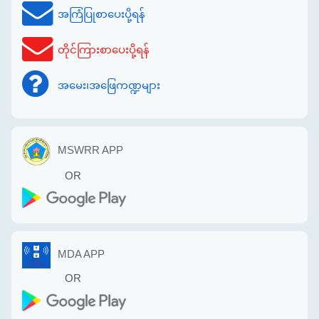
အကြံပြုစာပေးပို့ရန်
တိုင်ကြားစာပေးပို့ရန်
အမေး၊အဖြေကဏ္ဍများ
MSWRR APP
OR
MDA APP
OR