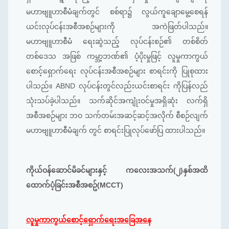
မဟာဗျူဟာစီမံချက်တွင် စစ်ရာ၌ လွယ်ကူ‌‌‌ချောမွေ့စေရန်
ယင်းလုပ်ငန်းအစီအစဉ်များကို အကဲဖြတ်ပါသည်။
မဟာဗျူဟာစီမံ ရေးဆွဲသည့် လုပ်ငန်းစဉ်၏ တစ်စိတ်
တစ်‌ဒေသ အဖြစ် ကမ္ဘာ့ဘဏ်၏ ပံ့ပိုးမှုဖြင့် လူမှုကာကွယ်
စောင့်ရှောက်ရေး လုပ်ငန်းအစီအစဉ်များ စာရင်းကို ပြုစုထား
ပါသည်။ ABND လုပ်ငန်းတွင်လည်းယင်းစာရင်း ကိုပြန်လည်
သုံးသပ်ခဲ့ပါသည်။ သက်ဆိုင်အကျုံးဝင်မှုအရှိဆုံး လက်ရှိ
အစီအစဉ်များ ဘဝ သက်တမ်းအဆင့်ဆင့်အလိုက် စီစဉ်လျက်
မဟာဗျူဟာစီမံချက် တွင် စာရင်းပြုလုပ်ဖော်ပြ ထားပါသည်။
ကိုယ်ဝန်ဆောင်မိခင်များနှင့် ကလေးအသက်(၂)နှစ်အထိ
ထောက်ပံ့ခြင်းအစီအစဥ်(MCCT)
လူမှုကာကွယ်စောင့်ရှောက်ရေးအခြေအနေ