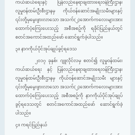
ကယ်ဆယ်ရေးနှင့် ပြန်လည်နေရာချထား‌ရေးဝန်ကြီးဌာန၊
လူမှုဝန်ထမ်းဦးစီးဌာနမှ ကိုယ်ဝန်ဆောင်အမျိုးသမီးများနှင့်
၎င်းတို့မှမွေးဖွားလာသော အသက်(၂)အောက်ကလေးများအား
ထောက်ပံ့ကြေးပေးသည့် အစီအစဥ်ကို ရခိုင်ပြည်နယ်တွင်
စတင်အကောင်အထည်ဖော် ဆောင်ရွက်ခဲ့ပါသည်။
၃။ နာဂကိုယ်ပိုင်အုပ်ချုပ်ခွင့်ရဒေသ
၂၀၁၇ ခုနှစ်၊ ဂျူလိုင်လမှ စတင်၍ လူမှုဝန်ထမ်း၊
ကယ်ဆယ်ရေး နှင့် ပြန်လည်နေရာချထား‌ရေးဝန်ကြီးဌာန၊
လူမှုဝန်ထမ်းဦးစီးဌာနမှ ကိုယ်ဝန်ဆောင်အမျိုးသမီး များနှင့်
၎င်းတို့မှမွေးဖွားလာသော အသက်(၂)အောက်ကလေးများအား
ထောက်ပံ့ကြေးပေးသည့် အစီအစဥ်ကို နာဂကိုယ်ပိုင်အုပ်ချုပ်
ခွင့်ရဒေသတွင် စတင်အကောင်အထည်ဖော် ဆောင်ရွက်ခဲ့
ပါသည်။
၄။ ကရင်ပြည်နယ်