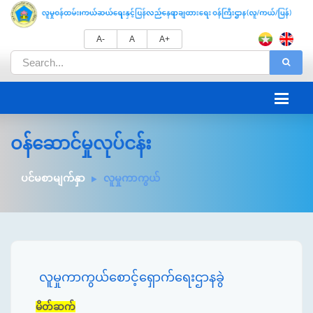
A-
A
A+
ဝန်ဆောင်မှုလုပ်ငန်း
ပင်မစာမျက်နှာ
လူမှုကာကွယ်
လူမှုကာကွယ်စောင့်ရှောက်ရေးဌာနခွဲ
မိတ်ဆက်