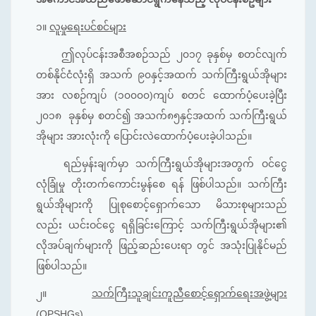
၁။
လူမှုရေးပင်စင်များ
ဤလုပ်ငန်းအစီအစဉ်သည် ၂၀၁၇ ခုနှစ်မှ စတင်လျက်
တစ်နိုင်ငံလုံးရှိ အသက် ၉၀နှင့်အထက် သက်ကြီးရွယ်အိုများ
အား လစဉ်ကျပ် (၁၀၀၀၀)ကျပ် စတင် ထောက်ပံ့ပေးခဲ့ပြီး
၂၀၁၈ ခုနှစ်မှ စတင်၍ အသက်၈၅နှင့်အထက် သက်ကြီးရွယ်
အိုများ အားလုံးကို ပြောင်းလဲထောက်ပံ့ပေးခဲ့ပါသည်။
ရည်မှန်းချက်မှာ သက်ကြီးရွယ်အိုများအတွက် ဝင်ငွေ
လုံခြုံမှု တိုးတက်ကောင်းမွန်စေ ရန် ဖြစ်ပါသည်။ သက်ကြီး
ရွယ်အိုများကို ပြုစုစောင့်ရှောက်သော မိသားစုများသည်
လည်း ယင်းဝင်ငွေ ရရှိခြင်းကြောင့် သက်ကြီးရွယ်အိုများ၏
လိုအပ်ချက်များကို ဖြည့်ဆည်းပေးရာ တွင် အသုံးပြုနိုင်မည်
ဖြစ်ပါသည်။
၂။
သက်ကြီးသူချင်းကူညီစောင့်ရှောက်ရေးအဖွဲ့များ
(OPSHGs)