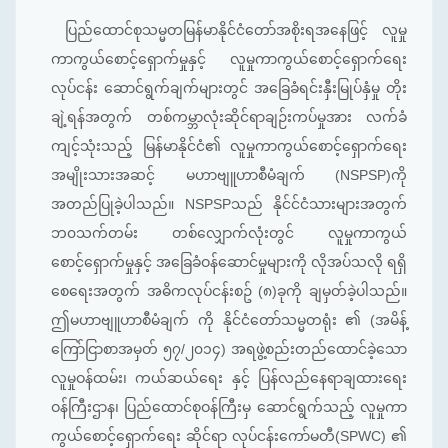
ပြည်ထောင်စုသမ္မတမြန်မာနိုင်ငံတော်အစိုးရအနေဖြင့် လူမှု
ကာကွယ်စောင့်ရှောက်မှုနှင့် လူမှုကာကွယ်စောင့်ရှောက်ရေး
လုပ်ငန်း ဆောင်ရွက်ချက်များတွင် အ‌ခြေခံရင်းနှီးမြုပ်နှံမှု တိုး
ချဲ့ရန်အတွက် တစ်ကမ္ဘာလုံးဆိုင်ရာချဉ်းကပ်မှုအား လက်ခံ
ကျင့်သုံးသည့် မြန်မာနိုင်ငံ၏ လူမှုကာကွယ်စောင့်ရှောက်ရေး
အမျိုးသားအဆင့် မဟာဗျူဟာစီမံချက် (NSPSP)ကို
အတည်ပြုခဲ့ပါသည်။ NSPSPသည် နိုင်င်ငံသားများအတွက်
ဘ၀သက်တမ်း တစ်လျှောက်လုံးတွင် လူမှုကာကွယ်
စောင့်ရှောက်မှုနှင့် အခြေခံဝန်ဆောင်မှုများကို လိုအပ်သလို ရရှိ
စေရေးအတွက် အဓိကလုပ်ငန်းစဥ် (၈)ခုကို ချမှတ်ခဲ့ပါသည်။
ဤမဟာဗျူဟာစီမံချက် ကို နိုင်ငံတော်သမ္မတရုံး ၏ (အမိန့်
ကြော်ငြာစာအမှတ် ၅၇/၂၀၁၄) အရဖွဲ့စည်းတည်ထောင်ခဲ့သော
လူမှုဝန်ထမ်း၊ ကယ်ဆယ်ရေး နှင့် ပြန်လည်နေရာချထား‌ရေး
ဝန်ကြီးဌာန၊ ပြည်ထောင်စုဝန်ကြီးမှ ဆောင်ရွက်သည့် လူမှုကာ
ကွယ်စောင့်‌ရှောက်ရေး ဆိုင်ရာ လုပ်ငန်းကော်မတီ(SPWC) ၏