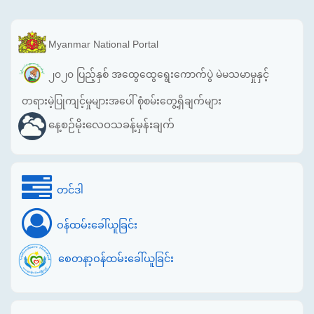
Myanmar National Portal
၂၀၂၀ ပြည့်နှစ် အထွေထွေရွေးကောက်ပွဲ မဲမသမာမှုနှင့်
တရားမဲ့ပြုကျင့်မှုများအပေါ် စုံစမ်းတွေ့ရှိချက်များ
နေ့စဉ်မိုးလေဝသခန့်မှန်းချက်
တင်ဒါ
ဝန်ထမ်းခေါ်ယူခြင်း
စေတနာ့ဝန်ထမ်းခေါ်ယူခြင်း