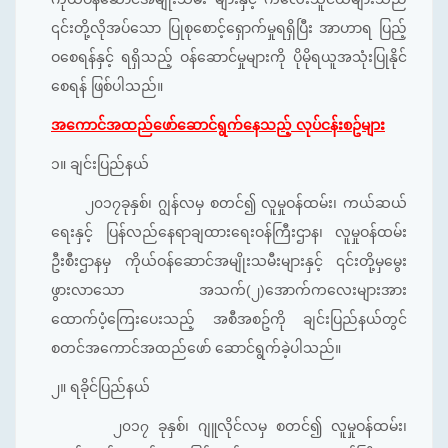
၎င်းတို့လိုအပ်သော ပြုစုစောင့်ရှောက်မှုရရှိပြီး အာဟာရ ပြည့်
ဝ‌‌‌စေရန်နှင့် ရရှိသည့် ဝန်ဆောင်မှုများကို ပိုမိုရယူအသုံးပြုနိုင်
စေရန် ဖြစ်ပါသည်။
အကောင်အထည်ဖော်ဆောင်ရွက်နေသည့် လုပ်ငန်းစဥ်များ
၁။ ချင်းပြည်နယ်
၂၀၁၇ခုနှစ်၊ ဂျွန်လမှ စတင်၍ လူမှုဝန်ထမ်း၊ ကယ်ဆယ်
ရေးနှင့် ပြန်လည်နေရာချထား‌ရေးဝန်ကြီးဌာန၊ လူမှုဝန်ထမ်း
ဦးစီးဌာနမှ ကိုယ်ဝန်ဆောင်အမျိုးသမီးများနှင့် ၎င်းတို့မှမွေး
ဖွားလာသော အသက်(၂)အောက်ကလေးများအား
ထောက်ပံ့ကြေးပေးသည့် အစီအစဥ်ကို ချင်းပြည်နယ်တွင်
စတင်အကောင်အထည်ဖော် ဆောင်ရွက်ခဲ့ပါသည်။
၂။ ရခိုင်ပြည်နယ်
၂၀၁၇ ခုနှစ်၊ ဂျူလိုင်လမှ စတင်၍ လူမှုဝန်ထမ်း၊