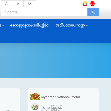
A-
A
A+
ဒ
စေတနာ့ဝန်ထမ်းခေါ်ယူခြင်း
အသိပညာပေးကဏ္ဍ
Myanmar National Portal
၂၀၂၀ ပြည့်နှစ်