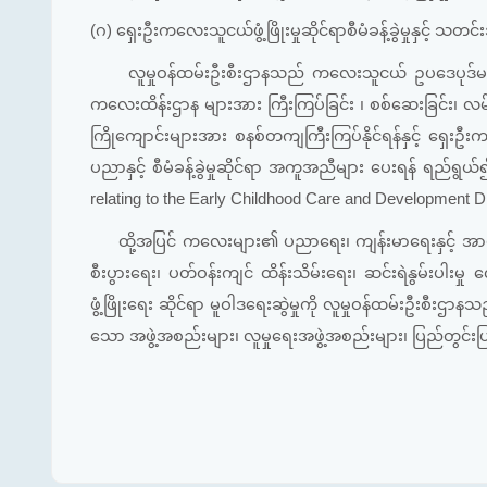
(ဂ) ရှေးဦးကလေးသူငယ်ဖွံ့ဖြိုးမှုဆိုင်ရာစီမံခန့်ခွဲမှုနှင
လူမှုဝန်ထမ်းဦးစီးဌာနသည် ကလေးသူငယ် ဥပဒေပုဒ်မ ၅၈(က)(
ကလေးထိန်းဌာန များအား ကြီးကြပ်ခြင်း ၊ စစ်ဆေးခြင်း၊ လမ်း
ကြိုကျောင်းများအား စနစ်တကျကြီးကြပ်နိုင်ရန်နှင့် ရှေးဦ
ပညာနှင့် စီမံခန့်ခွဲမှုဆိုင်ရာ အကူအညီများ ပေးရန် ရည်
relating to the Early Childhood Care and Development D
ထို့အပြင် ကလေးများ၏ ပညာရေး၊ ကျန်းမာရေးနှင့် အာဟ
စီးပွားရေး၊ ပတ်ဝန်းကျင် ထိန်းသိမ်းရေး၊ ဆင်းရဲနွမ်းပါးမ
ဖွံ့ဖြိုးရေး ဆိုင်ရာ မူဝါဒရေးဆွဲမှုကို လူမှုဝန်ထမ်းဦးစီ
သော အဖွဲ့အစည်းများ၊ လူမှုရေးအဖွဲ့အစည်းများ၊ ပြည်တွင်းပြ