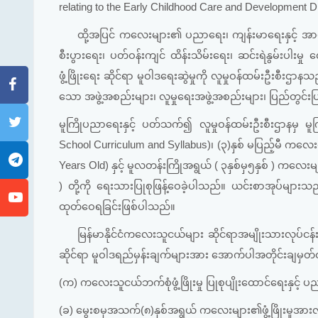
relating to the Early Childhood Care and Development D
ထို့အပြင် ကလေးများ၏ ပညာရေး၊ ကျန်းမာရေးနှင့် အာဟ
စီးပွားရေး၊ ပတ်ဝန်းကျင် ထိန်းသိမ်းရေး၊ ဆင်းရဲနွမ်းပါးမ
ဖွံ့ဖြိုးရေး ဆိုင်ရာ မူဝါဒရေးဆွဲမှုကို လူမှုဝန်ထမ်းဦးစီ
သော အဖွဲ့အစည်းများ၊ လူမှုရေးအဖွဲ့အစည်းများ၊ ပြည်တွင်းပြ
မူကြိုပညာရေးနှင့် ပတ်သက်၍ လူမှုဝန်ထမ်းဦးစီးဌာနမှ မူကြိ
School Curriculum and Syllabus)၊ (၃)နှစ် မပြည့်မီ ကလေးမ
Years Old) နှင့် မူလတန်းကြိုအရွယ် ( ၃နှစ်မှ၅နှစ် ) ကလေးမ
) တို့ကို ရေးသားပြုစုဖြန့်ဝေခဲ့ပါသည်။ ယင်းစာအုပ်မျာ
ထုတ်ဝေရခြင်းဖြစ်ပါသည်။
မြန်မာနိုင်ငံကလေးသူငယ်များ ဆိုင်ရာအမျိုးသားလုပ်ငန
ဆိုင်ရာ မူဝါဒရည်မှန်းချက်များအား အောက်ပါအတိုင်းချမှ
(က) ကလေးသူငယ်ဘက်စုံဖွံ့ဖြိုးမှု ပြုစုပျိုးထောင်ရေးနှင့် ပညာ
(ခ) မွေးစမှအသက်(၈)နှစ်အရွယ် ကလေးများ၏ဖွံ့ဖြိုးမှုအား