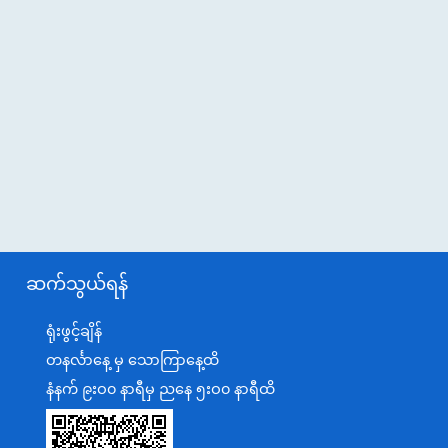
ဆက်သွယ်ရန်
ရုံးဖွင့်ချိန်
တနင်္လာနေ့ မှ သောကြာနေ့ထိ
နံနက် ၉းဝ၀ နာရီမှ ညနေ ၅းဝ၀ နာရီထိ