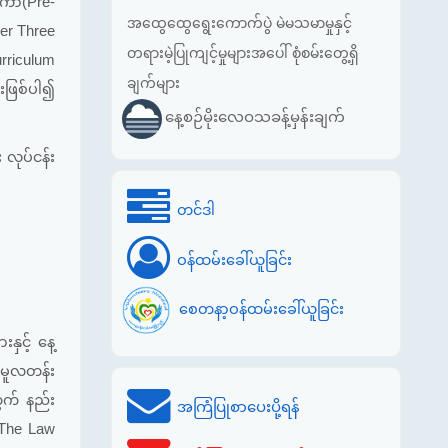
တိကာ(Pre-
အထွေထွေရွေးကောက်ပွဲ မဲမသမာမှုနှင့်
der Three
တရားမဲ့ပြုကျင့်မှုများအပေါ် စုံစမ်းတွေ့ရှိ
urriculum
ချက်များ
းဖြစ်ပါ၍
နေ့စဉ်မိုးလေဝသခန့်မှန်းချက်
လုပ်ငန်း
တင်ဒါ
ဝန်ထမ်းခေါ်ယူခြင်း
စေတနာ့ဝန်ထမ်းခေါ်ယူခြင်း
ှင့် နေ့
ာ မူလတန်း
တွက် နည်း
အကြံပြုစာပေးပို့ရန်
 The Law