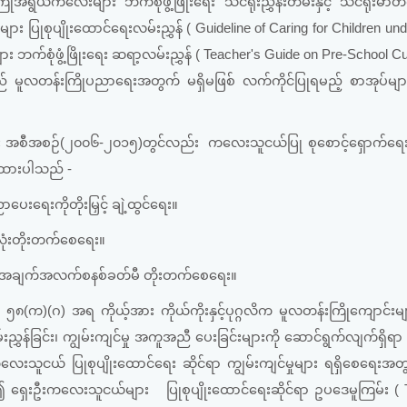
ုအရွယ်ကလေးများ ဘက်စုံဖွံံ့ဖြိုးရေး သင်ရိုးညွှန်းတမ်းနှင့် သင်ရိုးမာ
ျား ပြုစုပျိုးထောင်ရေးလမ်းညွှန် ( Guideline of Caring for Children un
ျား ဘက်စုံဖွံ့ဖြိုးရေး ဆရာ့လမ်းညွှန် ( Teacher's Guide on Pre-School C
းသည် မူလတန်းကြိုပညာရေးအတွက် မရှိမဖြစ် လက်ကိုင်ပြုရမည့် စာအုပ်မျာ
်း အစီအစဉ်(၂၀၀၆-၂၀၁၅)တွင်လည်း ကလေးသူငယ်ပြု စုစောင့်ရှောက်ရေး 
တ်ထားပါသည် -
ပေးရေးကိုတိုးမြှင့် ချဲ့ထွင်ရေး။
လုံးတိုးတက်စေရေး။
့် သတင်းအချက်အလက်စနစ်ခတ်မီ တိုးတက်စေရေး။
ဂ) အရ ကိုယ့်အား ကိုယ်ကိုးနှင့်ပုဂ္ဂလိက မူလတန်းကြိုကျောင်းများန
ညွှန်ခြင်း၊ ကျွမ်းကျင်မှု အကူအညီ ပေးခြင်းများကို ဆောင်ရွက်လျက်ရှိရ
းကလေးသူငယ် ပြုစုပျိုးထောင်ရေး ဆိုင်ရာ ကျွမ်းကျင်မှုများ ရရှိစေရေးအ
ရွယ်၍ ရှေးဦးကလေးသူငယ်များ ပြုစုပျိုးထောင်ရေးဆိုင်ရာ ဥပဒေမူကြမ်း (