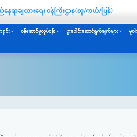
းရှင်း
ဝန်ဆောင်မှုလုပ်ငန်း
ပူးပေါင်းဆောင်ရွက်ချက်များ
မူဝါ