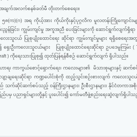
့် သတင်းအချက်အလက်စနစ်ခတ်မီ တိုးတက်စေရေး။
ဂ) အရ ကိုယ့်အား ကိုယ်ကိုးနှင့်ပုဂ္ဂလိက မူလတန်းကြိုကျောင်းများန
ညွှန်ခြင်း၊ ကျွမ်းကျင်မှု အကူအညီ ပေးခြင်းများကို ဆောင်ရွက်လျက်ရှိရ
းကလေးသူငယ် ပြုစုပျိုးထောင်ရေး ဆိုင်ရာ ကျွမ်းကျင်မှုများ ရရှိစေရေးအ
ရွယ်၍ ရှေးဦးကလေးသူငယ်များ ပြုစုပျိုးထောင်ရေးဆိုင်ရာ ဥပဒေမူကြမ်း (
raft ) ကိုရေးသားပြုစု၍ ထုတ်ပြန်ရန်စီစဉ် ဆောင်ရွက်လျက် ရှိပါသည်။
ာရ၊ ကာကွယ်စောင့်ရှောက်ရေး၊ ကလေးများ၏ မိသားစုများနှင့် ဆက်စ
ှု လျော့ချရေးဆိုင်ရာ ကဏ္ဍပေါင်းစုံကို ထည့်သွင်းစဉ်းစားလျက် ကလေးသူင
းဌာနသည် သက်ဆိုင်ဆက်စပ်သည့် ဝန်ကြီးဌာနများ၊ ဦးစီးဌာနများ၊ နိုင်ငံတကာအစ
ည်ပမှ ပညာရှင်များတို့နှင့် ပူးပေါင်း၍ ကော်မတီဖွဲ့စည်းရေးဆွဲလျက်ရှိပါသ