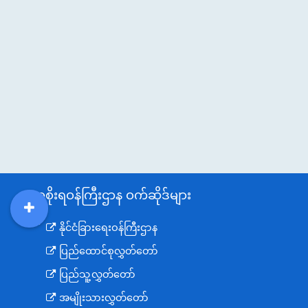
အစိုးရဝန်ကြီးဌာန ဝက်ဆိုဒ်များ
DDM
MOS
DSW
DOR
နိုင်ငံခြားရေးဝန်ကြီးဌာန
ပြည်ထောင်စုလွှတ်တော်
ပြည်သူ့လွှတ်တော်
အမျိုးသားလွှတ်တော်