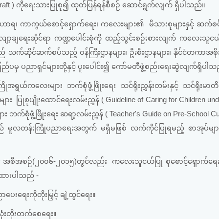
raft ) ကိုရေးသားပြုစု၍ ထုတ်ပြန်ရန်စီစဉ် ဆောင်ရွက်လျက် ရှိပါသည်။
ာရ၊ ကာကွယ်စောင့်ရှောက်ရေး၊ ကလေးများ၏ မိသားစုများနှင့် ဆက်စ
ှု လျော့ချရေးဆိုင်ရာ ကဏ္ဍပေါင်းစုံကို ထည့်သွင်းစဉ်းစားလျက် ကလေးသူင
းဌာနသည် သက်ဆိုင်ဆက်စပ်သည့် ဝန်ကြီးဌာနများ၊ ဦးစီးဌာနများ၊ နိုင်ငံတကာအစ
ည်ပမှ ပညာရှင်များတို့နှင့် ပူးပေါင်း၍ ကော်မတီဖွဲ့စည်းရေးဆွဲလျက်ရှိပါသ
ုအရွယ်ကလေးများ ဘက်စုံဖွံံ့ဖြိုးရေး သင်ရိုးညွှန်းတမ်းနှင့် သင်ရိုးမာ
ျား ပြုစုပျိုးထောင်ရေးလမ်းညွှန် ( Guideline of Caring for Children un
ျား ဘက်စုံဖွံ့ဖြိုးရေး ဆရာ့လမ်းညွှန် ( Teacher's Guide on Pre-School C
းသည် မူလတန်းကြိုပညာရေးအတွက် မရှိမဖြစ် လက်ကိုင်ပြုရမည့် စာအုပ်မျာ
်း အစီအစဉ်(၂၀၀၆-၂၀၁၅)တွင်လည်း ကလေးသူငယ်ပြု စုစောင့်ရှောက်ရေး 
တ်ထားပါသည် -
ပေးရေးကိုတိုးမြှင့် ချဲ့ထွင်ရေး။
လုံးတိုးတက်စေရေး။