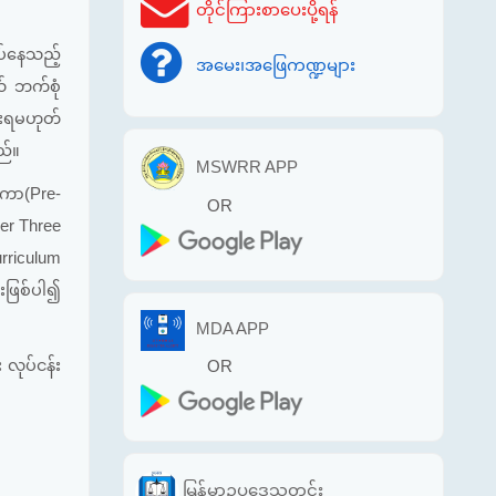
တိုင်ကြားစာပေးပို့ရန်
ပ်နေသည့်
အမေး၊အဖြေကဏ္ဍများ
ယ် ဘက်စုံ
ိုးရမဟုတ်
ည်။
MSWRR APP
တိကာ(Pre-
OR
der Three
urriculum
းဖြစ်ပါ၍
MDA APP
လုပ်ငန်း
OR
မြန်မာဥပဒေသတင်း