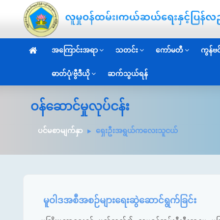
အကြောင်းအရာ
သတင်း
ကော်မတီ
ကွန်ဗင်
ဓာတ်ပုံ/ဗွီဒီယို
ဆက်သွယ်ရန်
ဝန်ဆောင်မှုလုပ်ငန်း
ပင်မစာမျက်နှာ
ရှေးဦးအရွယ်ကလေးသူငယ်
မူဝါဒအစီအစဉ်များရေးဆွဲဆောင်ရွက်ခြင်း