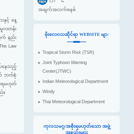
အချက်အလက်စနစ်
ှင့် နေ့
ာ မူလတန်း
မိုးလေဝသဆိုင်ရာ WEBSITE မျာ:
တွက် နည်း
 The Law
Tropical Storm Risk (TSR)
Joint Typhoon Warning
ပ်နေသည့်
Center(JTWC)
ယ် ဘက်စုံ
Indian Meteorological Department
ိုးရမဟုတ်
Windy
ည်။
Thai Meteorological Department
ကုလသမဂ္ဂ/အစိုးရမဟုတ်သော အဖွဲ့
အစည်းများ