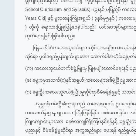
မူကြိုပညာရေးနှင့် ပတ်သက်၍ လူမှုဝန်ထမ်းဦးစီးဌာနမှ မူကြိ
School Curriculum and Syllabus)၊ (၃)နှစ် မပြည့်မီ ကလေးမ
Years Old) နှင့် မူလတန်းကြိုအရွယ် ( ၃နှစ်မှ၅နှစ် ) ကလေးမ
) တို့ကို ရေးသားပြုစုဖြန့်ဝေခဲ့ပါသည်။ ယင်းစာအုပ်မျာ
ထုတ်ဝေရခြင်းဖြစ်ပါသည်။
မြန်မာနိုင်ငံကလေးသူငယ်များ ဆိုင်ရာအမျိုးသားလုပ်ငန
ဆိုင်ရာ မူဝါဒရည်မှန်းချက်များအား အောက်ပါအတိုင်းချမှ
(က) ကလေးသူငယ်ဘက်စုံဖွံ့ဖြိုးမှု ပြုစုပျိုးထောင်ရေးနှင့် ပညာ
(ခ) မွေးစမှအသက်(၈)နှစ်အရွယ် ကလေးများ၏ဖွံ့ဖြိုးမှုအား
(ဂ) ရှေးဦးကလေးသူငယ်ဖွံ့ဖြိုးမှုဆိုင်ရာစီမံခန့်ခွဲမှုနှင
လူမှုဝန်ထမ်းဦးစီးဌာနသည် ကလေးသူငယ် ဥပဒေပုဒ်မ ၅၈(က)(
ကလေးထိန်းဌာန များအား ကြီးကြပ်ခြင်း ၊ စစ်ဆေးခြင်း၊ လမ်း
ကြိုကျောင်းများအား စနစ်တကျကြီးကြပ်နိုင်ရန်နှင့် ရှေးဦ
ပညာနှင့် စီမံခန့်ခွဲမှုဆိုင်ရာ အကူအညီများ ပေးရန် ရည်