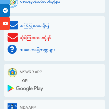
စေတနာ့ဝန်ထမ်းခေါ်ယူခြင်း
အကြံပြုစာပေးပို့ရန်
တိုင်ကြားစာပေးပို့ရန်
အမေး၊အဖြေကဏ္ဍများ
MSWRR APP
OR
MDA APP