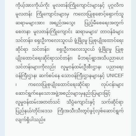
ကိုယ့်အားကိုယ်ကိုး မူလတန်းကြိုကျောင်းများနှင့် ပုဂ္ဂလိက
မူလတန်း ကြိုကျောင်းများမှ ကလေးပြုစုစောင့်ရှောက်သူ
ဆရာမများအား အရည်အသွေး ပြည့်မီစေရေးအတွက်
စေတနာ မူလတန်းကြိုကျောင်း ဆရာမများ/ တာဝန်ခံများ
သင်တန်း၊ ရှေးဦးကလေးသူငယ် ဖွံ့ဖြိုးမှု ပြုစုပျိုးထောင်ရေး
ဆိုင်ရာ သင်တန်း၊ ရှေးဦးကလေးသူငယ် ဖွံ့ဖြိုးမှု ပြုစု
ပျိုးထောင်ရေးဆိုင်ရာသင်တန်း၊ မိဘရပ်ရွာအသိပညာပေး
သင်တန်းများကိုလည်း လူမှုဝန်ထမ်းဦးစီးဌာန၊ ပညာရေး
ဝန်ကြီးဌာန၊ ဆက်စပ်နေ သောဝန်ကြီးဌာနများနှင့် UNICEF
၊ ကလေးပြုစုပျိုးထောင်ရေးဆိုင်ရာ လုပ်ငန်းများ
ဆောင်ရွက်နေသောအဖွဲ့အစည်းများမှနည်းပြများဖြင့်
လူမှုဝန်ထမ်းအတတ်သင် သိပ္ပံကျောင်းနှင့် သက်ဆိုင်ရာ
ပြည်နယ်/တိုင်းဒေသ ကြီးအသီးသီးတွင်ဖွင့်လှစ်ဆောင်ရွက်
လျက်ရှိပါသည်။