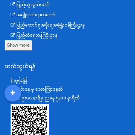
ပြည်သူ့လွှတ်တော်
အမျိုးသားလွှတ်တော်
ပြည်ထောင်စုအစိုးရအဖွဲ့ရုံးဝန်ကြီးဌာန
ပြည်ထဲရေးဝန်ကြီးဌာန
Show more
ကာကွယ်ရေးဝန်ကြီးဌာန
နယ်စပ်ရေးရာဝန်ကြီးဌာန
ဆက်သွယ်ရန်
စီမံကိန်း၊ဘဏ္ဍာရေးနှင့်စက်မှုဝန်ကြီးဌာန
ရင်းနှီးမြှုပ်နှံမှုနှင့် နိုင်ငံခြားစီးပွားဆက်သွယ်ရေးဝန်ကြီးဌာန
ရုံးဖွင့်ချိန်
အပြည်ပြည်ဆိုင်ရာပူးပေါင်းဆောင်ရွက်ရေးဝန်ကြီးဌာန
တနင်္လာနေ့ မှ သောကြာနေ့ထိ
ပြန်ကြားရေးဝန်ကြီးဌာန
နံနက် ၉းဝ၀ နာရီမှ ညနေ ၅းဝ၀ နာရီထိ
DDM
MOS
DSW
DOR
သာသနာရေးနှင့် ယဉ်ကျေးမှုဝန်ကြီးဌာန
စိုက်ပျိုးရေး၊မွေးမြူရေးနှင့်ဆည်မြောင်းဝန်ကြီးဌာန
ပို့ဆောင်ရေးနှင့်ဆက်သွယ်ရေးဝန်ကြီးဌာန