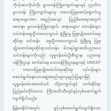
ကိုယ့်အားကိုယ်ကိုး မူလတန်းကြိုကျောင်းများနှင့် ပုဂ္ဂလိက
မူလတန်း ကြိုကျောင်းများမှ ကလေးပြုစုစောင့်ရှောက်သူ
ဆရာမများအား အရည်အသွေး ပြည့်မီစေရေးအတွက်
စေတနာ မူလတန်းကြိုကျောင်း ဆရာမများ/ တာဝန်ခံများ
သင်တန်း၊ရှေးဦးကလေးသူငယ် ဖွံ့ဖြိုးမှု ပြုစုပျိုးထောင်ရေး
ဆိုင်ရာ သင်တန်း၊ ရှေးဦးကလေးသူငယ် ဖွံ့ဖြိုးမှု ပြုစု
ပျိုးထောင်ရေးဆိုင်ရာသင်တန်း၊ မိဘရပ်ရွာအသိပညာပေး
သင်တန်းများကိုလည်း လူမှုဝန်ထမ်းဦးစီးဌာန၊ ပညာရေး
ဝန်ကြီးဌာန၊ ဆက်စပ်နေ သောဝန်ကြီးဌာနများနှင့် UNICEF
၊ ကလေးပြုစုပျိုးထောင်ရေးဆိုင်ရာ လုပ်ငန်းများ
ဆောင်ရွက်နေသောအဖွဲ့အစည်းများမှနည်းပြများဖြင့်
လူမှုဝန်ထမ်းအတတ်သင် သိပ္ပံကျောင်းနှင့် သက်ဆိုင်ရာ
ပြည်နယ်/တိုင်းဒေသ ကြီးအသီးသီးတွင်ဖွင့်လှစ်ဆောင်ရွက်
လျက်ရှိပါသည်။
မြန်မာနိုင်ငံအတွင်း ဖွင့်လှစ်ဆောင်ရွက်လျက်ရှိသော