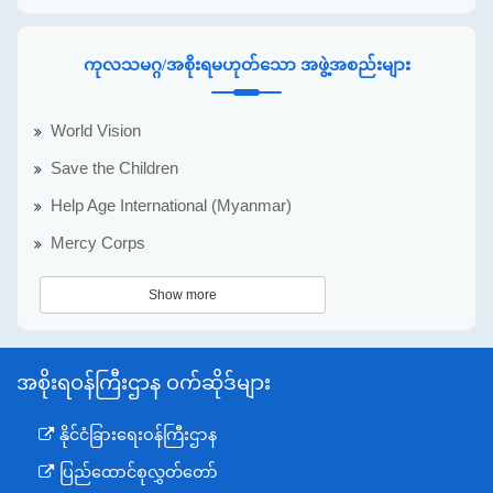
ကုလသမဂ္ဂ/အစိုးရမဟုတ်သော အဖွဲ့အစည်းများ
World Vision
Save the Children
Help Age International (Myanmar)
Mercy Corps
Show more
အစိုးရဝန်ကြီးဌာန ဝက်ဆိုဒ်များ
နိုင်ငံခြားရေးဝန်ကြီးဌာန
ပြည်ထောင်စုလွှတ်တော်