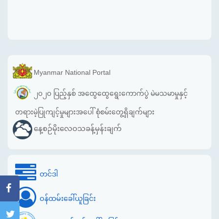
Myanmar National Portal
၂၀၂၀ ပြည့်နှစ် အထွေထွေရွေးကောက်ပွဲ မဲမသမာမှုနှင့်
တရားမဲ့ပြုကျင့်မှုများအပေါ် စုံစမ်းတွေ့ရှိချက်များ
နေ့စဉ်မိုးလေဝသခန့်မှန်းချက်
တင်ဒါ
ဝန်ထမ်းခေါ်ယူခြင်း