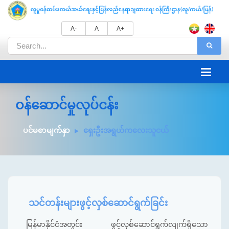
A-
A
A+
ဝန်ဆောင်မှုလုပ်ငန်း
ပင်မစာမျက်နှာ
ရှေးဦးအရွယ်ကလေးသူငယ်
သင်တန်းများဖွင့်လှစ်ဆောင်ရွက်ခြင်း
မြန်မာနိုင်ငံအတွင်း ဖွင့်လှစ်ဆောင်ရွက်လျက်ရှိသော