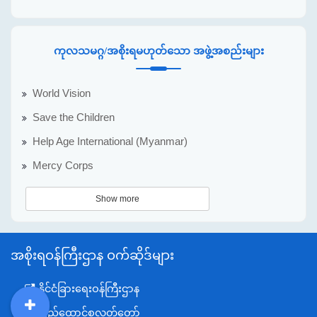
ကုလသမဂ္ဂ/အစိုးရမဟုတ်သော အဖွဲ့အစည်းများ
World Vision
Save the Children
Help Age International (Myanmar)
Mercy Corps
Show more
အစိုးရဝန်ကြီးဌာန ဝက်ဆိုဒ်များ
နိုင်ငံခြားရေးဝန်ကြီးဌာန
ပြည်ထောင်စုလွှတ်တော်