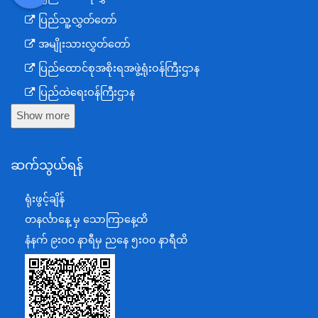
DDM
MOS
DSW
DOR
ပြည်သူ့လွှတ်တော်
အမျိုးသားလွှတ်တော်
ပြည်ထောင်စုအစိုးရအဖွဲ့ရုံးဝန်ကြီးဌာန
ပြည်ထဲရေးဝန်ကြီးဌာန
Show more
ကာကွယ်ရေးဝန်ကြီးဌာန
နယ်စပ်ရေးရာဝန်ကြီးဌာန
ဆက်သွယ်ရန်
စီမံကိန်း၊ဘဏ္ဍာရေးနှင့်စက်မှုဝန်ကြီးဌာန
ရင်းနှီးမြှုပ်နှံမှုနှင့် နိုင်ငံခြားစီးပွားဆက်သွယ်ရေးဝန်ကြီးဌာန
ရုံးဖွင့်ချိန်
အပြည်ပြည်ဆိုင်ရာပူးပေါင်းဆောင်ရွက်ရေးဝန်ကြီးဌာန
တနင်္လာနေ့ မှ သောကြာနေ့ထိ
ပြန်ကြားရေးဝန်ကြီးဌာန
နံနက် ၉းဝ၀ နာရီမှ ညနေ ၅းဝ၀ နာရီထိ
သာသနာရေးနှင့် ယဉ်ကျေးမှုဝန်ကြီးဌာန
စိုက်ပျိုးရေး၊မွေးမြူရေးနှင့်ဆည်မြောင်းဝန်ကြီးဌာန
ပို့ဆောင်ရေးနှင့်ဆက်သွယ်ရေးဝန်ကြီးဌာန