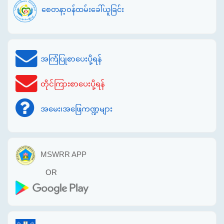
စေတနာ့ဝန်ထမ်းခေါ်ယူခြင်း
အကြံပြုစာပေးပို့ရန်
တိုင်ကြားစာပေးပို့ရန်
အမေး၊အဖြေကဏ္ဍများ
MSWRR APP
OR