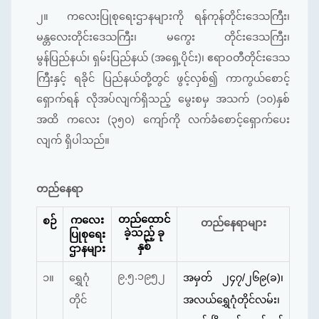
၂။
ကလေးပြုစုရေးဌာနများကို ရန်ကုန်တိုင်းဒေသကြီး၊
မန္တလေးတိုင်းဒေသကြီး၊ မကွေး တိုင်းဒေသကြီး၊
မွန်ပြည်နယ်၊ ရှမ်းပြည်နယ် (အရှေ့ပိုင်း)၊ ဧရာဝတီတိုင်းဒေသ
ကြီးနှင့် ရခိုင် ပြည်နယ်တို့တွင် ဖွင့်လှစ်၍ ကာကွယ်စောင့်
ရှောက်ရန် လိုအပ်လျက်ရှိသည့် မွေးစမှ အသက် (၁၀)နှစ်
အထိ ကလေး (၃၅၀) ကျော်ကို လက်ခံစောင့်ရှောက်ပေး
လျက် ရှိပါသည်။
တည်နေရာ
တည်ထောင်
ကလေး
စဉ်
တည်နေရာများ
ခဲ့သည့် ခု
ပြုစုရေး
နှစ်
ဌာနများ
၉.၅.၁၉၅၂
၁။
ရွှေဂုံ
အမှတ် ၂၄၇/၂၆၉(ခ)၊
တိုင်
အလယ်
ရွှေဂုံတိုင်လမ်း၊