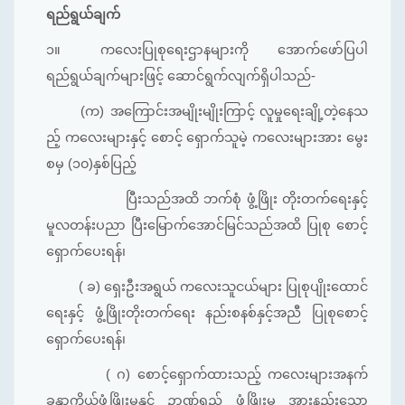
ရည်ရွယ်ချက်
၁။
ကလေးပြုစုရေးဌာနများကို အောက်ဖော်ပြပါ
ရည်ရွယ်ချက်များဖြင့် ဆောင်ရွက်လျက်ရှိပါသည်-
(က)
အကြောင်းအမျိုးမျိုး‌ကြာင့် လူမှုရေးချို့တဲ့နေသ
ည့် ကလေးများနှင့် စောင့် ရှောက်သူမဲ့ ကလေးများအား မွေး
စမှ (၁၀)နှစ်ပြည့်
ပြီးသည်အထိ ဘက်စုံ ဖွံ့ဖြိုး တိုးတက်ရေးနှင့်
မူလတန်းပညာ ပြီးမြောက်အောင်မြင်သည်အထိ ပြုစု စောင့်
ရှောက်ပေးရန်၊
( ခ)
ရှေးဦးအရွယ် ကလေးသူငယ်များ ပြုစုပျိုးထောင်
ရေးနှင့် ဖွံ့ဖြိုးတိုးတက်ရေး နည်းစနစ်နှင့်အညီ ပြုစုစောင့်
ရှောက်ပေးရန်၊
( ဂ) စောင့်ရှောက်ထားသည့် ကလေးများအနက်
ခန္ဓာကိုယ်ဖွံ့ဖြိုးမှုနှင့် ဉာဏ်ရည် ဖွံ့ဖြိုးမှု အားနည်းသော