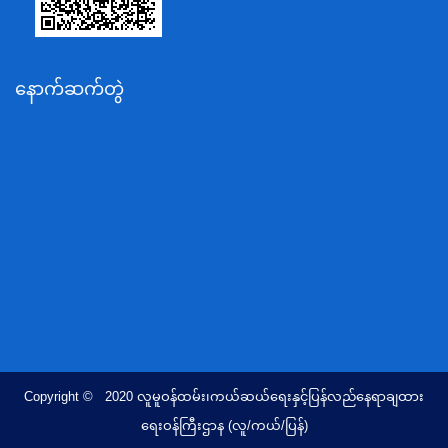
သယံဇာတနှင့်ပတ်ဝန်းကျင်ထိန်းသိမ်းရေးဝန်ကြီးဌာန
လျှပ်စစ်နှင့်စွမ်းအင်ဝန်ကြီးဌာန
နောက်ဆက်တွဲ
အလုပ်သမား၊လူဝင်မှုကြီးကြပ်ရေးနှင့်ပြည်သူ့အင်အား
ဝန်ကြီးဌာန
စီးပွားရေးနှင့်ကူးသန်းရောင်းဝယ်ရေးဝန်ကြီးဌာန
ပညာရေးဝန်ကြီးဌာန
ကျန်းမာရေးနှင့်အားကစားဝန်ကြီးဌာန
ဆောက်လုပ်ရေးဝန်ကြီးဌာန
လူမူဝန်ထမ်း၊ကယ်ဆယ်ရေးနှင့်ပြန်လည်နေရာချထားရေး
ဝန်ကြီးဌာန
ဟိုတယ်နှင့်ခရီးသွားလာရေးဝန်ကြီးဌာန
တိုင်းရင်းသားလူမျိုးရေးရာဝန်ကြီးဌာန
Copyright © 2020 လူမူဝန်ထမ်း၊ကယ်ဆယ်ရေးနှင့်ပြန်လည်နေရာချထား
ပြည်ထောင်စုရာထူးဝန်အဖွဲ့ရုံး
ရေးဝန်ကြီးဌာန (လူ/ကယ်/ပြန်)