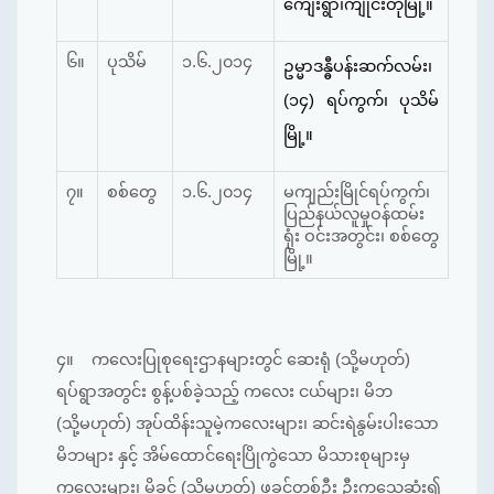
ကျေးရွာ၊ကျိုင်းတုံမြို့။
၆။
ပုသိမ်
၁.၆.၂၀၁၄
ဥမ္မာဒန္ဓီပန်းဆက်လမ်း၊
(၁၄) ရပ်ကွက်၊ ပုသိမ်
မြို့။
၇။
စစ်တွေ
၁.၆.၂၀၁၄
မကျည်းမြိုင်ရပ်ကွက်၊
ပြည်နယ်လူမှုဝန်ထမ်း
ရုံး ဝင်းအတွင်း၊ စစ်တွေ
မြို့။
၄။
ကလေးပြုစုရေးဌာနများတွင် ဆေးရုံ (သို့မဟုတ်)
ရပ်ရွာအတွင်း စွန့်ပစ်ခဲ့သည့် ကလေး ငယ်များ၊ မိဘ
(သို့မဟုတ်) အုပ်ထိန်းသူမဲ့ကလေးများ၊ ဆင်းရဲနွမ်းပါးသော
မိဘများ နှင့် အိမ်ထောင်ရေးပြိုကွဲသော မိသားစုများမှ
ကလေးများ၊ မိခင် (သို့မဟုတ်) ဖခင်တစ်ဦး ဦးကသေဆုံး၍