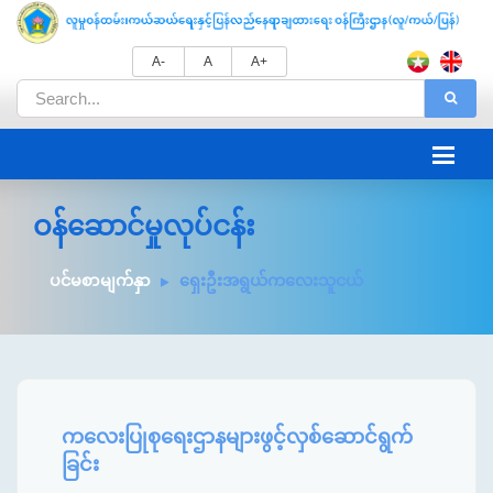
A-
A
A+
ဝန်ဆောင်မှုလုပ်ငန်း
ပင်မစာမျက်နှာ
ရှေးဦးအရွယ်ကလေးသူငယ်
ကလေးပြုစုရေးဌာနများဖွင့်လှစ်ဆောင်ရွက်
ခြင်း