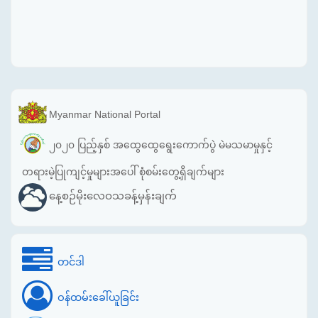
Myanmar National Portal
၂၀၂၀ ပြည့်နှစ် အထွေထွေရွေးကောက်ပွဲ မဲမသမာမှုနှင့်
တရားမဲ့ပြုကျင့်မှုများအပေါ် စုံစမ်းတွေ့ရှိချက်များ
နေ့စဉ်မိုးလေဝသခန့်မှန်းချက်
တင်ဒါ
ဝန်ထမ်းခေါ်ယူခြင်း