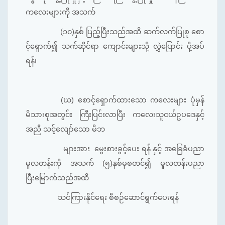
ကလေးများကို အသက်
(၁၀)နှစ် ပြည့်ပြီးသည်အထိ ဆက်လက်ပြုစု စော
င့်ရှောက်၍ သက်ဆိုင်ရာ ကျောင်းများသို့ လွှဲပြောင်း ပို့အပ်
ရန်၊
(ဃ) စောင့်ရှောက်ထားသော ကလေးများ ပုံမှန်
မိသားစုအတွင်း ကြီးပြင်းလာပြီး ကလေးသူငယ်ဥပဒေနှင့်
အညီ သင့်လျော်သော မိဘ
များအား မွေးစားခွင့်ပေး ရန် နှင့် အခြေခံပညာ
မူလတန်းကို အသက် (၅)နှစ်မှစတင်၍ မူလတန်းပညာ
ပြီးမြောက်သည်အထိ
သင်ကြားနိုင်ရေး စီစဉ်ဆောင်ရွက်ပေးရန်