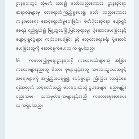
ဌာနများတွင် တွဲဖက် ထား၍ သော်လည်းကောင်း၊ ဌာနဆိုင်ရာ
ဆရာဝန်များမှ လာရောက်ကြည့်ရှုပေး၍ သော် လည်းကောင်း
ကျန်းမားရေး စောင့်ရှောက်မှုပေးခြင်း၊ စိတ်ပိုင်းဆိုင်ရာ ပျော်ရွှင်
စေရန် ရည်ရွယ်၍ မြို့တွင်း/မြို့ပြင်ဘုရားဖူး ပို့ဆောင်ပေးခြင်းနှင့်
ပျော်ပွဲရွှင်ပွဲများ ကျင်းပပေးခြင်း နှင့် လေ့လာရေးခရီး ပို့ဆောင်
ပေးခြင်းတို့ကို ဆောင်ရွက်ပေးလျက် ရှိပါသည်။
၆။
ကလေးပြုစုရေးဌာနများရှိ ကလေးငယ်များကို အခြား
ကလေးများနည်းတူ မိသား စုများနှင့်အတူ ကလေးသူငယ်အခွင့်
အရေးများကို အပြည့်အဝရရှိ၍ ပျော်ရွှင်စွာ ကြီးပြင်း လာနိုင်စေ
ရန်အတွက် သင့်တော်သည့် မိဘများထံသို့ ဥပဒေများ၊ စည်းမျဉ်း
စည်းကမ်း၊ သက်မှတ်ချက်များနှင့်အညီ ကလေးမွေးစားပေး
လျက်ရှိပါသည်။