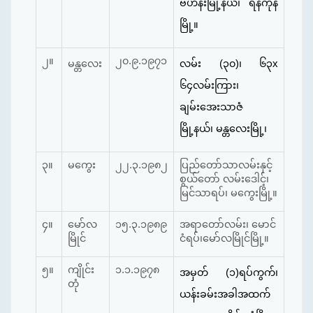
ဗဟန်းမြို့နယ်၊ ရန်ကုန်
မြို့။
၂။
၂၀.၉.၁၉၇၁
မန္တလေး
လမ်း (၃၀)၊ ၆၃x
၆၄လမ်းကြား၊
ချမ်းအေးသာဇံ
မြို့နယ်၊ မန္တလေးမြို့၊
၃။
မကွေး
၂၂.၃.၁၉၈၂
ပြည်တော်သာလမ်းနှင့်
စွယ်တော် လမ်းဒေါင့်၊
မြင်သာရပ်၊ မကွေးမြို့။
၄။
မော်လ
၁၅.၃.၁၉၈၉
အရာတော်လမ်း၊ မောင်
မြိုင်
ငံရပ်၊မော်လမြိုင်မြို့။
၅။
ကျိုင်း
၁.၁.၁၉၇၈
အမှတ် (၁)ရပ်ကွက်၊
တုံ
ယန်းခမ်းအခါအထက်