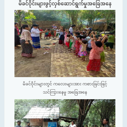
မိခင်ဝိုင်းများဖွင့်လှစ်ဆောင်ရွက်မှုအခြေအနေ
မိခင်ဝိုင်းများတွင် ကလေးများအား ကစားခြင်းဖြင့်
သင်ကြားနေမှု အခြေအနေ