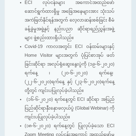
ECI လုပ်ငန်းများ အကောင်အထည်ဖော်
ဆောင်ရွက်ထားရှိမှု အခြေအနေများအား သုံးသပ်
အကဲဖြတ်နိုင်ရန်အတွက် လေ့လာဆန်းစစ်ခြင်း စီမံ
ခန့်ခွဲမှုအဖွဲ့နှင့် နည်းပညာ ဆိုင်ရာရည်ညွှန်းအဖွဲ့
များ ဖွဲ့စည်းထားရှိပါသည်။
Covid-19 ကာလအတွင်း ECI ဝန်ထမ်းများနှင့်
Home Visitor များအတွက် ပုံပြင်စာအုပ် ဖတ်
ခြင်းဆိုင်ရာ အလုပ်ရုံဆွေးနွေးပွဲကို (၁၉-၆-၂၀၂၀)
ရက်နေ့ ၊ (၂၀-၆-၂၀၂၀) ရက်နေ့၊
(၂၂-၆-၂၀၂၀)ရက်နေ့ နှင့် (၂၃-၆-၂၀၂၀)ရက်နေ့
တို့တွင် ကျင်းပပြုလုပ်ခဲ့ပါသည်။
(၁၆-၆-၂၀၂၀) ရက်နေ့တွင် ECI ဆိုင်ရာ အပြည်
ပြည်ဆိုင်ရာနှီးနှောဖလှယ်ပွဲ (Global Webinar) ကို
ကျင်းပပြုလုပ်ခဲ့ပါသည်။
(၁၈-၆-၂၀၂၀) ရက်နေ့တွင် ပြုလုပ်ခဲ့သော ECI
Zoom Meeting လုပ်ငန်းအကောင် အထည်ဖော်မှု