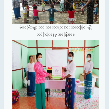
မိခင်ဝိုင်းများတွင် ကလေးများအား ကစားခြင်းဖြင့်
သင်ကြားနေမှု အခြေအနေ