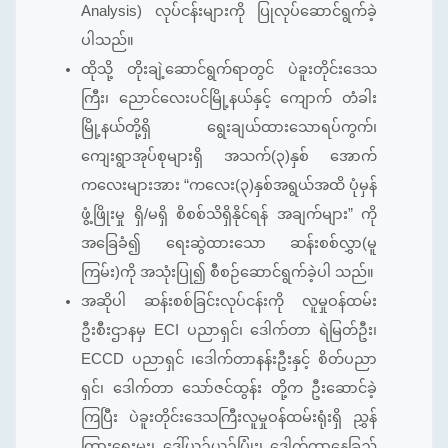
Analysis) လုပ်ငန်းများကို ပြုလုပ်ဆောင်ရွက်ခဲ့
ပါသည်။
ထိုသို့ တိုးချဲ့ဆောင်ရွက်ရာတွင် ပဲခူးတိုင်းဒေသ
ကြီး၊ ညောင်လေးပင်မြို့နယ်နှင့် ကျောက် တံခါး
မြို့နယ်တို့ရှိ ရွေးချယ်ထားသောရပ်ကွက်၊
ကျေးရွာအုပ်စုများရှိ အသက်(၃)နှစ် အောက်
ကလေးများအား “ကလေး(၃)နှစ်အရွယ်အထိ ပုံမှန်
ဖွံ့ဖြိုးမှု ရှိ/မရှိ စိစစ်သိရှိနိုင်ရန် အချက်များ” ကို
အခြေခံ၍ ရေးဆွဲထားသော ဆန်းစစ်လွှာ(မူ
ကြမ်း)ကို အသုံးပြု၍ စီစဉ်ဆောင်ရွက်ခဲ့ပါ သည်။
အဆိုပါ ဆန်းစစ်ခြင်းလုပ်ငန်းကို လူမှုဝန်ထမ်း
ဦးစီးဌာနမှ ECI ပညာရှင်၊ ဒေါက်တာ ရဲမြတ်ဦး၊
ECCD ပညာရှင် ၊ဒေါက်တာနန်းဦးနှင့် စိတ်ပညာ
ရှင်၊ ဒေါက်တာ သော်ဇင်ထွန်း တို့က ဦးဆောင်ခဲ့
ကြပြီး ပဲခူးတိုင်းဒေသကြီးလူမှုဝန်ထမ်းရုံးရှိ ညွှန်
ကြားရေးမှူး၊ ဒေါ်ယဉ်ယဉ်ပြုံး၊ ဒေါက်တာနေခြည်