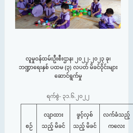
လူမှုဝန်ထမ်းဦးစီးဌာန၊ ၂၀၂၂-၂၀၂၃ ခု၊
ဘဏ္ဍာရေးနှစ် ပထမ (၃) လပတ် မိခင်ဝိုင်းများ
ဆောင်ရွက်မှု
ရက်စွဲ- ၃၁.၆.၂၀၂၂
လျာထား
ဖွင့်လှစ်
လက်ခံသည့်
စဉ်
သည့် မိခင်
သည့် မိခင်
ကလေး