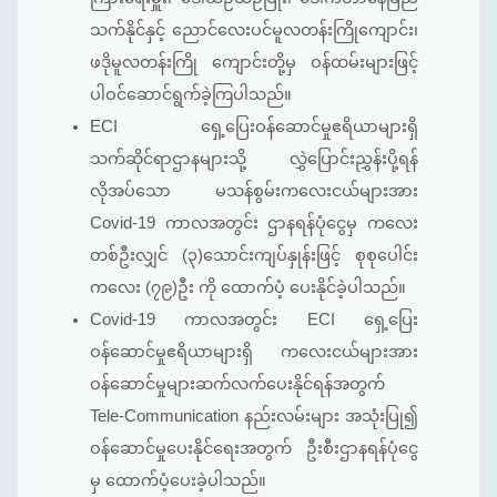
သက်နိုင်နှင့် ညောင်လေးပင်မူလတန်းကြိုကျောင်း၊
ဖဒိုမူလတန်းကြို ကျောင်းတို့မှ ဝန်ထမ်းများဖြင့်
ပါဝင်ဆောင်ရွက်ခဲ့ကြပါသည်။
ECI ရှေ့ပြေးဝန်ဆောင်မှုဧရိယာများရှိ
သက်ဆိုင်ရာဌာနများသို့ လွှဲပြောင်းညွှန်းပို့ရန်
လိုအပ်သော မသန်စွမ်းကလေးငယ်များအား
Covid-19 ကာလအတွင်း ဌာနရန်ပုံငွေမှ ကလေး
တစ်ဦးလျှင် (၃)သောင်းကျပ်နှုန်းဖြင့် စုစုပေါင်း
ကလေး (၇၉)ဦး ကို ထောက်ပံ့ ပေးနိုင်ခဲ့ပါသည်။
Covid-19 ကာလအတွင်း ECI ရှေ့ပြေး
ဝန်ဆောင်မှုဧရိယာများရှိ ကလေးငယ်များအား
ဝန်ဆောင်မှုများဆက်လက်ပေးနိုင်ရန်အတွက်
Tele-Communication နည်းလမ်းများ အသုံးပြု၍
ဝန်ဆောင်မှုပေးနိုင်ရေးအတွက် ဦးစီးဌာနရန်ပုံငွေ
မှ ထောက်ပံ့ပေးခဲ့ပါသည်။