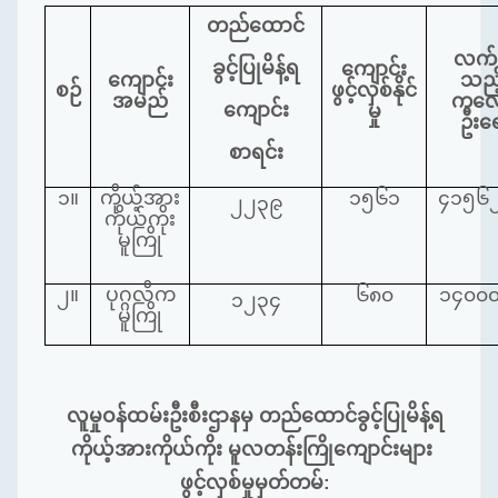
တည်ထောင်
လက်
ခွင့်ပြုမိန့်ရ
ကျောင်း
ကျောင်း
သည့
စဉ်
ဖွင့်လှစ်နိုင်
အမည်
ကလေ
ကျောင်း
မှု
ဦးရ
စာရင်း
၁။
ကိုယ့်အား
၁၅၆၁
၄၁၅၆၂
၂၂၃၉
ကိုယ်ကိုး
မူကြို
၂။
ပုဂ္ဂလိက
၆၈၀
၁၄၀၀၀
၁၂၃၄
မူကြို
လူမှုဝန်ထမ်းဦးစီးဌာနမှ တည်ထောင်ခွင့်ပြုမိန့်ရ
ကိုယ့်အားကိုယ်ကိုး မူလတန်းကြိုကျောင်းများ
ဖွင့်လှစ်မှုမှတ်တမ်: