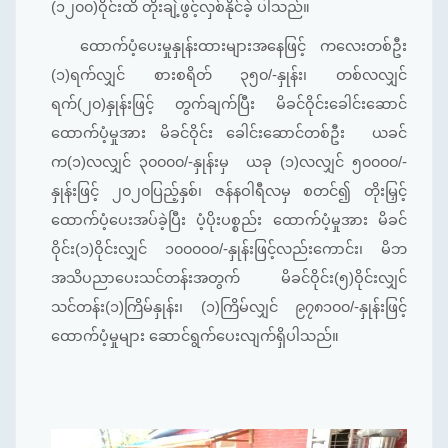
(၁၂၀၀)ဝိုင်းထိ တိုးချဲ့ဖွင့်လှစ်နိုင်ခဲ့ ပါသည်။
ထောက်ပံ့ပေးမှုနှုန်းထားများအနေဖြင့် ကလေးတစ်ဦး
(၁)ရက်လျှင် စားစရိတ် ၃၅၀/-နှုန်း၊ တစ်လလျှင်
ရက်(၂၀)နှုန်းဖြင့် တွက်ချက်ပြီး မိခင်ဝိုင်းခေါင်းဆောင်
ထောက်ပံ့မှုအား မိခင်ဝိုင်း ခေါင်းဆောင်တစ်ဦး ယခင်
က(၁)လလျှင် ၃၀၀၀၀/-နှုန်းမှ ယခု (၁)လလျှင် ၅၀၀၀၀/-
နှုန်းဖြင့် ၂၀၂၀ပြည့်နှစ်၊ ဇန်နဝါရီလမှ စတင်၍ တိုးမြှင့်
ထောက်ပံ့ပေးအပ်ခဲ့ပြီး ပံ့ပိုးပစ္စည်း ထောက်ပံ့မှုအား မိခင်
ဝိုင်း(၁)ဝိုင်းလျှင် ၁၀၀၀၀၀/-နှုန်းဖြင့်လည်းကောင်း၊ မိဘ
အသိပညာပေးသင်တန်းအတွက် မိခင်ဝိုင်း(၅)ဝိုင်းလျှင်
သင်တန်း(၁)ကြိမ်နှုန်း၊ (၁)ကြိမ်လျှင် ၉၇၈၁၀၀/-နှုန်းဖြင့်
ထောက်ပံ့မှုများ ဆောင်ရွက်ပေးလျက်ရှိပါသည်။