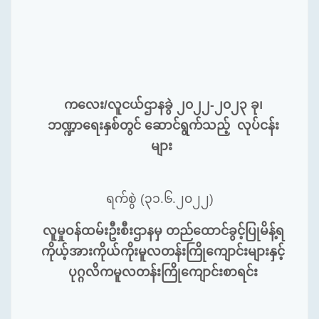
ကလေး/လူငယ်ဌာနခွဲ ၂၀၂၂-၂၀၂၃ ခု၊
ဘဏ္ဍာရေးနှစ်တွင် ဆောင်ရွက်သည့် လုပ်ငန်း
များ
ရက်စွဲ (၃၁.၆.၂၀၂၂)
လူမှုဝန်ထမ်းဦးစီးဌာနမှ တည်ထောင်ခွင့်ပြုမိန့်ရ
ကိုယ့်အားကိုယ်ကိုးမူလတန်းကြိုကျောင်းများနှင့်
ပုဂ္ဂလိကမူလတန်းကြိုကျောင်းစာရင်း