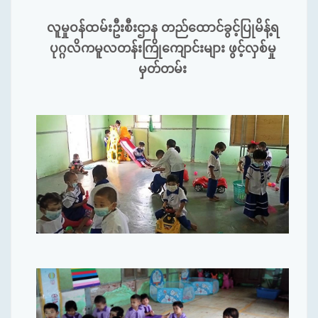
လူမှုဝန်ထမ်းဦးစီးဌာန တည်ထောင်ခွင့်ပြုမိန့်ရ
ပုဂ္ဂလိကမူလတန်းကြိုကျောင်းများ ဖွင့်လှစ်မှု
မှတ်တမ်း