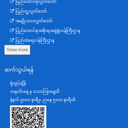
ပြည်ထောင်စုလွှတ်တော်
ပြည်သူ့လွှတ်တော်
အမျိုးသားလွှတ်တော်
ပြည်ထောင်စုအစိုးရအဖွဲ့ရုံးဝန်ကြီးဌာန
ပြည်ထဲရေးဝန်ကြီးဌာန
Show more
ကာကွယ်ရေးဝန်ကြီးဌာန
နယ်စပ်ရေးရာဝန်ကြီးဌာန
ဆက်သွယ်ရန်
စီမံကိန်း၊ဘဏ္ဍာရေးနှင့်စက်မှုဝန်ကြီးဌာန
ရင်းနှီးမြှုပ်နှံမှုနှင့် နိုင်ငံခြားစီးပွားဆက်သွယ်ရေးဝန်ကြီးဌာန
ရုံးဖွင့်ချိန်
အပြည်ပြည်ဆိုင်ရာပူးပေါင်းဆောင်ရွက်ရေးဝန်ကြီးဌာန
တနင်္လာနေ့ မှ သောကြာနေ့ထိ
ပြန်ကြားရေးဝန်ကြီးဌာန
နံနက် ၉းဝ၀ နာရီမှ ညနေ ၅းဝ၀ နာရီထိ
သာသနာရေးနှင့် ယဉ်ကျေးမှုဝန်ကြီးဌာန
စိုက်ပျိုးရေး၊မွေးမြူရေးနှင့်ဆည်မြောင်းဝန်ကြီးဌာန
ပို့ဆောင်ရေးနှင့်ဆက်သွယ်ရေးဝန်ကြီးဌာန