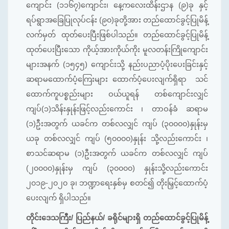
ကျောင်း (၁၁၆၇)ကျောင်း၊ နေ့ကလေးထိန်းဌာန (၉)ခု နှင့်
ရပ်ရွာအခြေပြုလုပ်ငန်း (၉၀)ခုတို့အား တည်ထောင်ခွင့်ပြုမိန့်
လက်မှတ် ထုတ်ပေးပြီးဖြစ်ပါသည်။ တည်ထောင်ခွင့်ပြုမိန့်
ထုတ်ပေးပြီးသော ကိုယ့်အားကိုယ်ကိုး မူလတန်းကြိုကျောင်း
များအနက် (၁၅၄၅) ကျောင်းသို့ နည်းပညာပံ့ပိုးပေးခြင်းနှင့်
ဆရာမထောက်ပံ့ကြေးများ ထောက်ပံ့ပေးလျက်ရှိရာ သင်
ထောက်ကူပစ္စည်းများ ဝယ်ယူရန် တစ်ကျောင်းလျှင်
ကျပ်(၁)သိန်းနှုန်းဖြင့်လည်းကောင်း ၊ တာဝန်ခံ ဆရာမ
(၁)ဦးအတွက် ယခင်က တစ်လလျှင် ကျပ် (၃၀၀၀၀)နှုန်းမှ
ယခု တစ်လလျှင် ကျပ် (၅၀၀၀၀)နှုန်း သို့လည်းကောင်း ၊
စာသင်ဆရာမ (၁)ဦးအတွက် ယခင်က တစ်လလျှင် ကျပ်
(၂၀၀၀၀)နှုန်းမှ ကျပ် (၃၀၀၀၀) နှုန်းသို့လည်းကောင်း
၂၀၁၉-၂၀၂၀ ခု၊ ဘဏ္ဍာရေးနှစ်မှ စတင်၍ တိုးမြှင့်ထောက်ပံ့
ပေးလျက် ရှိပါသည်။
တိုင်းဒေသကြီး/ ပြည်နယ်/ ခရိုင်များရှိ တည်ထောင်ခွင့်ပြုမိန့်