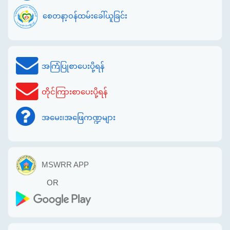
စေတနာ့ဝန်ထမ်းခေါ်ယူခြင်း
အကြံပြုစာပေးပို့ရန်
တိုင်ကြားစာပေးပို့ရန်
အမေး၊အဖြေကဏ္ဍများ
MSWRR APP
OR