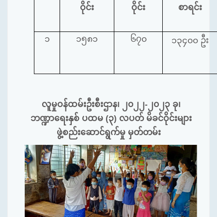
ဝိုင်း
ဝိုင်း
စာရင်း
၁
၁၅၈၁
၆၇၀
၁၃၄၀၀ ဦး
လူမှုဝန်ထမ်းဦးစီးဌာန၊ ၂၀၂၂-၂၀၂၃ ခု၊
ဘဏ္ဍာရေးနှစ် ပထမ (၃) လပတ် မိခင်ဝိုင်းများ
ဖွဲ့စည်းဆောင်ရွက်မှု မှတ်တမ်း