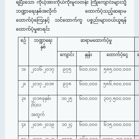
ရပြီးသော ကိုယ့်အားကိုယ်ကိုးမူလတန်း ကြိုကျောင်းများသို့
ဘဏ္ဍာရေးနှစ်အလိုက် ထောက်ပံ့သည့်ဆရာမ
ထောက်ပံ့ကြေးနှင့် သင်ထောက်ကူ ပစ္စည်းများဝယ်ယူရန်
ထောက်ပံ့မှုစာရင်း
စဉ်
ဘဏ္ဍာရေး
ဆရာမထောက်ပံ့မှု
နှစ်
ကျောင်း
နှုန်း
​ထောက်ပံ့ငွေ
၁။
၂၀၁၆
-
၂၀၁၇
၉၇၅
၆၀၀
,
၀၀၀
၅၈၅
,
၀၀၀
,
၀၀၀
၂။
၂၀၁၇
-
၂၀၁၈
၉၇၈
၆၀၀
,
၀၀၀
၅၈၆
,
၈၀၀
,
၀၀၀
၃။
၂၀၁၈ခုနှစ်၊
၁၀၂၅
၆၀၀
,
၀၀၀
၃၀၇
,
၅၀၀
,
၀၀၀
(
၆
)
လ
အတွက်
၄။
၂၀၁၈
-
၂၀၁၉
၁၀၂၄
၆၀၀
,
၀၀၀
၆၁၅
,
၀၀၀
,
၀၀၀