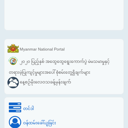
Myanmar National Portal
၂၀၂၀ ပြည့်နှစ် အထွေထွေရွေးကောက်ပွဲ မဲမသမာမှုနှင့်
တရားမဲ့ပြုကျင့်မှုများအပေါ် စုံစမ်းတွေ့ရှိချက်များ
နေ့စဉ်မိုးလေဝသခန့်မှန်းချက်
တင်ဒါ
ဝန်ထမ်းခေါ်ယူခြင်း