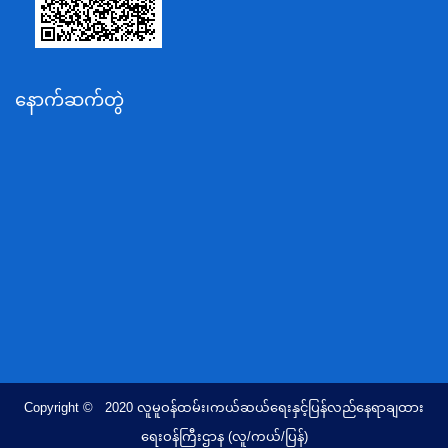
သယံဇာတနှင့်ပတ်ဝန်းကျင်ထိန်းသိမ်းရေးဝန်ကြီးဌာန
လျှပ်စစ်နှင့်စွမ်းအင်ဝန်ကြီးဌာန
နောက်ဆက်တွဲ
အလုပ်သမား၊လူဝင်မှုကြီးကြပ်ရေးနှင့်ပြည်သူ့အင်အား
ဝန်ကြီးဌာန
စီးပွားရေးနှင့်ကူးသန်းရောင်းဝယ်ရေးဝန်ကြီးဌာန
ပညာရေးဝန်ကြီးဌာန
ကျန်းမာရေးနှင့်အားကစားဝန်ကြီးဌာန
ဆောက်လုပ်ရေးဝန်ကြီးဌာန
လူမူဝန်ထမ်း၊ကယ်ဆယ်ရေးနှင့်ပြန်လည်နေရာချထားရေး
ဝန်ကြီးဌာန
ဟိုတယ်နှင့်ခရီးသွားလာရေးဝန်ကြီးဌာန
တိုင်းရင်းသားလူမျိုးရေးရာဝန်ကြီးဌာန
Copyright © 2020 လူမူဝန်ထမ်း၊ကယ်ဆယ်ရေးနှင့်ပြန်လည်နေရာချထား
ပြည်ထောင်စုရာထူးဝန်အဖွဲ့ရုံး
ရေးဝန်ကြီးဌာန (လူ/ကယ်/ပြန်)