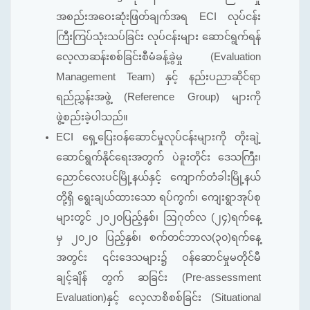
အစည်းအဝေးဆုံးဖြတ်ချက်အရ ECI လုပ်ငန်း
ကြီးကြပ်သုံးသပ်ခြင်း လုပ်ငန်းများ ဆောင်ရွက်ရန်
လေ့လာဆန်းစစ်ခြင်းစီမံခန့်ခွဲမှု (Evaluation
Management Team) နှင့် နည်းပညာဆိုင်ရာ
ရည်ညွှန်းအဖွဲ့ (Reference Group) များကို
ဖွဲ့စည်းခဲ့ပါသည်။
ECI ရှေ့ပြေးဝန်ဆောင်မှုလုပ်ငန်းများကို တိုးချဲ့
ဆောင်ရွက်နိုင်ရေးအတွက် ပဲခူးတိုင်း ဒေသကြီး၊
ညောင်လေးပင်မြို့နယ်နှင့် ကျောက်တံခါးမြို့နယ်
တို့ရှိ ရွေးချယ်ထားသော ရပ်ကွက်၊ ကျေးရွာအုပ်စု
များတွင် ၂၀၂၀ပြည့်နှစ်၊ ဩဂုတ်လ (၂၄)ရက်နေ့
မှ ၂၀၂၀ ပြည့်နှစ်၊ စက်တင်ဘာလ(၃၀)ရက်နေ့
အတွင်း ၎င်းဒေသများ၌ ဝန်ဆောင်မှုမတိုင်မီ
ချင့်ချိန် တွက် ဆခြင်း (Pre-assessment
Evaluation)နှင့် လေ့လာစိစစ်ခြင်း (Situational