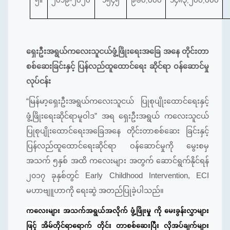
၅။
၂၀၁၉-၂၀၂၀
၁၅၄၅
၉၆၀
,
၀၀၀
၁၄၈၃
,
၂၀၀
,
၀၀၀
ရှေးဦးအရွယ်ကလေးသူငယ်ဖွံ့ဖြိုးရေးအခြေ အနေ တိုင်းတာ
စစ်ဆေးခြင်းနှင့် ပြန်လည်ထူထောင်‌ရေး ဆိုင်ရာ ဝန်ဆောင်မှု
လုပ်ငန်း
“မြန်မာ့ရှေးဦးအရွယ်ကလေးသူငယ် ပြုစုပျိုးထောင်ရေးနှင့်
ဖွံ့ဖြိုးရေးဆိုင်ရာမူဝါဒ” အရ ရှေးဦးအရွယ် ကလေးသူငယ်
ပြုစုပျိုးထောင်ရေးအခြေအနေ တိုင်းတာစစ်ဆေး ခြင်းနှင့်
ပြန်လည်ထူထောင်ရေးဆိုင်ရာ ဝန်ဆောင်မှုကို မွေးစမှ
အသက် ၅နှစ် အထိ ကလေးများ အတွက် ဆောင်ရွက်နိုင်ရန်
၂၀၁၇ ခုနှစ်တွင် Early Childhood Intervention, ECI
မဟာဗျူဟာကို ရေးဆွဲ အတည်ပြုခဲ့ပါသည်။
ကလေးများ အသက်အရွယ်အလိုက် ဖွံ့ဖြိုးမှု ကို မေးခွန်းလွှာများ
ဖြင့် အိမ်တိုင်ရာရောက် တိုင်း တာစစ်ဆေးပြီး လိုအပ်ချက်များ