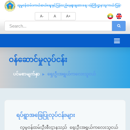
A-
A
A+
ဝန်ဆောင်မှုလုပ်ငန်း
ပင်မစာမျက်နှာ
ရှေးဦးအရွယ်ကလေးသူငယ်
ရပ်ရွာအခြေပြုလုပ်ငန်းများ
လူမှုဝန်ထမ်းဦးစီးဌာနသည် ရှေးဦးအရွယ်ကလေးသူငယ်