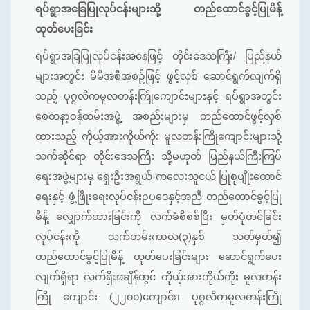
ရပ်ရွာအခြေပြုလုပ်ငန်းများသို့ တည်ထောင်ခွင့်ပြုမိန့်
ထုတ်ပေးခြင်း
ရပ်ရွာအခြပြုလုပ်ငန်းအနေဖြင့် တိုင်းဒေသကြီး/ ပြည်နယ်
များအတွင်း မိမိအစီအစဉ်ဖြင့် ဖွင့်လှစ် ဆောင်ရွက်လျက်ရှိ
သည့် ပုဂ္ဂလိကမူလတန်းကြိုကျောင်းများနှင့် ရပ်ရွာအတွင်း
စေတနာ့ဝန်ထမ်းအဖွဲ့ အစည်းများမှ တည်ထောင်ဖွင့်လှစ်
ထားသည့် ကိုယ့်အားကိုယ်ကိုး မူလတန်းကြိုကျောင်းများသို့
သက်ဆိုင်ရာ တိုင်းဒေသကြီး သို့မဟုတ် ပြည်နယ်ကြီးကြပ်
ရေးအဖွဲ့များမှ ရှေးဦးအရွယ် ကလေးသူငယ် ပြုစုပျိုးထောင်
ရေးနှင့် ဖွံ့ဖြိုးရေးလုပ်ငန်းဉပဒေနှင့်အညီ တည်ထောင်ခွင့်ပြု
မိန့် လျှောက်ထားခြင်းကို လက်ခံစိစစ်ပြီး မှတ်ပုံတင်ခြင်း
လုပ်ငန်းကို သက်တမ်းကာလ(၃)နှစ် သတ်မှတ်၍
တည်ထောင်ခွင့်ပြုမိန့် ထုတ်ပေးခြင်းများ ဆောင်ရွက်ပေး
လျက်ရှိရာ လက်ရှိအချိန်တွင် ကိုယ့်အားကိုယ်ကိုး မူလတန်း
ကြို ကျောင်း (၂၂၀၀)ကျောင်း၊ ပုဂ္ဂလိကမူလတန်းကြို