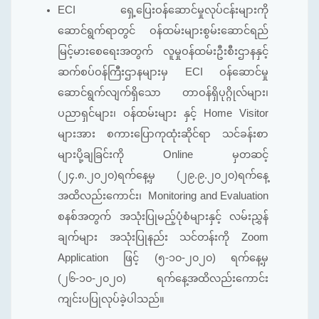
ECI ရှေ့ပြေးဝန်ဆောင်မှုလုပ်ငန်းများကို
ဆောင်ရွက်ရာတွင် ဝန်ထမ်းများစွမ်းဆောင်ရည်
မြင့်မားစေရေးအတွက် လူမှုဝန်ထမ်းဦးစီးဌာနနှင့်
ဆက်စပ်ဝန်ကြီးဌာနများမှ ECI ဝန်ဆောင်မှု
ဆောင်ရွက်လျက်ရှိသော တာဝန်ရှိပုဂ္ဂိုလ်များ၊
ပညာရှင်များ၊ ဝန်ထမ်းများ နှင့် Home Visitor
များအား စကားပြောကုထုံးဆိုင်ရာ သင်ခန်းစာ
များပို့ချခြင်းကို Online မှတဆင့်
(၂၄.၈.၂၀၂၀)ရက်နေ့မှ (၂၉.၉.၂၀၂၀)ရက်နေ့
အထိလည်းကောင်း၊ Monitoring and Evaluation
စနစ်အတွက် အသုံးပြုမည့်ပုံစံများနှင့် လမ်းညွှန်
ချက်များ အသုံးပြုနည်း သင်တန်းကို Zoom
Application ဖြင့် (၅-၁၀-၂၀၂၀) ရက်နေ့မှ
(၂၆-၁၀-၂၀၂၀) ရက်နေ့အထိလည်းကောင်း
ကျင်းပပြုလုပ်ခဲ့ပါသည်။