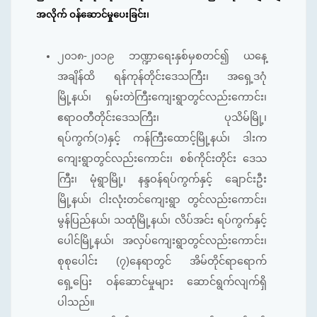
အလိုက် ဝန်ဆောင်မှုပေးခြင်း၊
၂၀၁၈-၂၀၁၉ ဘဏ္ဍာရေးနှစ်မှစတင်၍ ယနေ့
အချိန်ထိ ရန်ကုန်တိုင်းဒေသကြီး၊ အရှေ့ဒဂုံ
မြို့နယ်၊ ရှမ်းတဲကြီးကျေးရွာတွင်လည်းကောင်း၊
ဧရာဝတီတိုင်းဒေသကြီး၊ ပုသိမ်မြို့၊
ရပ်ကွက်(၁)နှင့် ကန်ကြီးထောင့်မြို့နယ်၊ ဒါးက
ကျေးရွာတွင်လည်းကောင်း၊ စစ်ကိုင်းတိုင်း ဒေသ
ကြီး၊ မုံရွာမြို့၊ နန္ဒဝန်ရပ်ကွက်နှင့် ချောင်းဦး
မြို့နယ်၊ ငါးလုံးတင်ကျေးရွာ တွင်လည်းကောင်း၊
မွန်ပြည်နယ်၊ သထုံမြို့နယ်၊ လိပ်အင်း ရပ်ကွက်နှင့်
ပေါင်မြို့နယ်၊ အလှပ်ကျေးရွာတွင်လည်းကောင်း၊
စုစုပေါင်း (၇)နေရာတွင် အိမ်တိုင်ရာရောက်
ရှေ့ပြေး ဝန်ဆောင်မှုများ ဆောင်ရွက်လျက်ရှိ
ပါသည်။