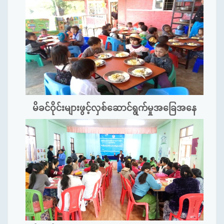
မိခင်ဝိုင်းများဖွင့်လှစ်ဆောင်ရွက်မှုအခြေအနေ