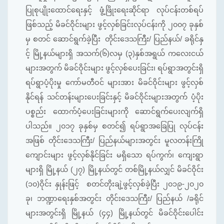
ပြုစုပျိုးထောင်ရေးနှင့် ဖွံ့ဖြိုးရေးဆိုင်ရာ လုပ်ငန်းတစ်ရပ်
ဖြစ်သည့် မိခင်ဝိုင်းများ ဖွင့်လှစ်ခြင်းလုပ်ငန်းကို ၂၀၀၇ ခုနှစ်
မှ စတင် ဆောင်ရွက်ခဲ့ပြီး တိုင်းဒေသကြီး/ ပြည်နယ်/ ခရိုင်နှ
င့် မြို့နယ်များရှိ အသက်(၆)လမှ (၃)နှစ်အရွယ် ကလေးငယ်
များအတွက် မိခင်ဝိုင်းများ ဖွင့်လှစ်ပေးခြင်း၊ ရပ်ရွာအတွင်းရှိ
ရပ်ရွာပံ့ပိုးမှု ကော်မတီဝင် များအား မိခင်ဝိုင်းများ ဖွင့်လှစ်
နိုင်ရန် သင်တန်းများပေးခြင်းနှင့် မိခင်ဝိုင်းများအတွက် ပံ့ပိုး
ပစ္စည်း ထောက်ပံ့ပေးခြင်းများကို ဆောင်ရွက်ပေးလျက်ရှိ
ပါသည်။ ၂၀၁၇ ခုနှစ်မှ စတင်၍ ရပ်ရွာအခြေပြု လုပ်ငန်း
အဖြစ် တိုင်းဒေသကြီး/ ပြည်နယ်များအတွင်း မူလတန်းကြို
ကျောင်းများ ဖွင့်လှစ်နိုင်ခြင်း မရှိသော ရပ်ကွက်၊ ကျေးရွာ
များရှိ မြို့နယ် (၂၇) မြို့နယ်တွင် တစ်မြို့နယ်လျှင် မိခင်ဝိုင်း
(၁၀)ဝိုင်း နှုန်းဖြင့် စတင်တိုးချဲ့ဖွင့်လှစ်ခဲ့ပြီး ၂၀၁၉-၂၀၂၀
ခု၊ ဘဏ္ဍာရေးနှစ်အတွင်း တိုင်းဒေသကြီး/ ပြည်နယ် /ခရိုင်
များအတွင်းရှိ မြို့နယ် (၄၄) မြို့နယ်တွင် မိခင်ဝိုင်းပေါင်း