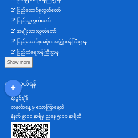
ပြည်ထောင်စုလွှတ်တော်
ပြည်သူ့လွှတ်တော်
အမျိုးသားလွှတ်တော်
ပြည်ထောင်စုအစိုးရအဖွဲ့ရုံးဝန်ကြီးဌာန
ပြည်ထဲရေးဝန်ကြီးဌာန
Show more
ကာကွယ်ရေးဝန်ကြီးဌာန
နယ်စပ်ရေးရာဝန်ကြီးဌာန
ဆက်သွယ်ရန်
စီမံကိန်း၊ဘဏ္ဍာရေးနှင့်စက်မှုဝန်ကြီးဌာန
ရင်းနှီးမြှုပ်နှံမှုနှင့် နိုင်ငံခြားစီးပွားဆက်သွယ်ရေးဝန်ကြီးဌာန
DDM
MOS
DSW
DOR
ရုံးဖွင့်ချိန်
အပြည်ပြည်ဆိုင်ရာပူးပေါင်းဆောင်ရွက်ရေးဝန်ကြီးဌာန
တနင်္လာနေ့ မှ သောကြာနေ့ထိ
ပြန်ကြားရေးဝန်ကြီးဌာန
နံနက် ၉းဝ၀ နာရီမှ ညနေ ၅းဝ၀ နာရီထိ
သာသနာရေးနှင့် ယဉ်ကျေးမှုဝန်ကြီးဌာန
စိုက်ပျိုးရေး၊မွေးမြူရေးနှင့်ဆည်မြောင်းဝန်ကြီးဌာန