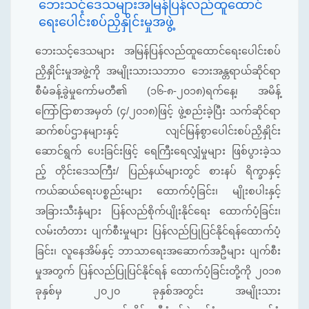
ဘေးသင့်ဒေသများအမြန်ပြန်လည်ထူထောင်
ရေးပေါင်းစပ်ညှိနှိုင်းမှုအဖွဲ့
ဘေးသင့်ဒေသများ အမြန်ပြန်လည်ထူထောင်ရေးပေါင်းစပ်
ညှိနှိုင်းမှုအဖွဲ့ကို အမျိုးသားသဘာဝ ဘေးအန္တရာယ်ဆိုင်ရာ
စီမံခန့်ခွဲမှုကော်မတီ၏ (၁၆-၈-၂၀၁၈)ရက်နေ့၊ အမိန့်
ကြော်ငြာစာအမှတ် (၄/၂၀၁၈)ဖြင့် ဖွဲ့စည်းခဲ့ပြီး သက်ဆိုင်ရာ
ဆက်စပ်ဌာနများနှင့် လျင်မြန်စွာပေါင်းစပ်ညှိနှိုင်း
ဆောင်ရွက် ပေးခြင်းဖြင့် ရေကြီးရေလျှံမှုများ ဖြစ်ပွားခဲ့သ
ည့် တိုင်းဒေသကြီး/ ပြည်နယ်များတွင် စားနပ် ရိက္ခာနှင့်
ကယ်ဆယ်ရေးပစ္စည်းများ ထောက်ပံ့ခြင်း၊ မျိုးစပါးနှင့်
အခြားသီးနှံများ ပြန်လည်စိုက်ပျိုးနိုင်ရေး ထောက်ပံ့ခြင်း၊
လမ်းတံတား ပျက်စီးမှုများ ပြန်လည်ပြုပြင်နိုင်ရန်ထောက်ပံ့
ခြင်း၊ လူနေအိမ်နှင့် ဘာသာရေးအဆောက်အဦများ ပျက်စီး
မှုအတွက် ပြန်လည်ပြုပြင်နိုင်ရန် ထောက်ပံ့ခြင်းတို့ကို ၂၀၁၈
ခုနှစ်မှ ၂၀၂၀ ခုနှစ်အတွင်း အမျိုးသား