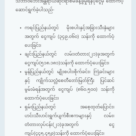
သဘာ၀ဘေးအန္တရာယ်ဆိုင်ရာစီမံခန့်ခွဲမှုရန်ပုံငွေမှ ထောက်ပံ့
ဆောင်ရွက်ခဲ့ပါသည်-
ကရင်ပြည်နယ်တွင် မိုးစပါးနှင့်အခြားသီးနှံများ
အတွက် ငွေကျပ် (၃၄၉.၀၆၀) သန်းကို ထောက်ပံ့
ပေးခြင်း၊
ချင်းပြည်နယ်တွင် လမ်း၊တံတား(၂၁)ခုအတွက်
ငွေကျပ်(၅၁၈.၁၈၁)သန်းကို ထောက်ပံ့ပေးခြင်း၊
မွန်ပြည်နယ်တွင် မျိုးစပါး၊စိုက်ခင်း၊ ကြဲခင်းများ
နှင့် ကျိုက်သလ္လံစေတီတော်မြတ်ကြီး ပြင်ဆင်
မွမ်းမံရန်အတွက် ငွေကျပ် (၈၆၀.၅၀၀) သန်းကို
ထောက်ပံ့ပေးခြင်း၊
ရှမ်းပြည်နယ်တွင် အစေ့ထုတ်ပြောင်း၊
ဟင်းသီးဟင်းရွက်ပျက်စီးဧကများနှင့် လမ်း၊
တံတားလုပ်ငန်း(၂၁)ခုအတွက် ငွေ
ကျပ်(၄၄၅.၄၅၉)သန်းကို ထောက်ပံ့ပေးခြင်း၊