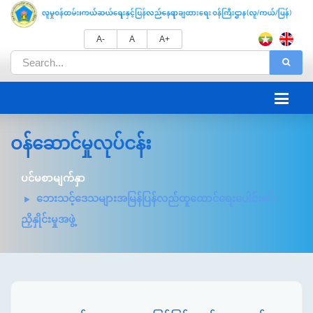
A-
A
A+
ဝန်ဆောင်မှုလုပ်ငန်း
ပင်မစာမျက်နှာ
ဘေးသင့်ဒေသများအမြန်ပြန်လည်ထူထောင်ရေးပေါင်းစပ်
ညှိနှိုင်းမှုအဖွဲ့