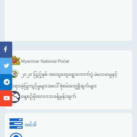
Myanmar National Portal
၂၀၂၀ ပြည့်နှစ် အထွေထွေရွေးကောက်ပွဲ မဲမသမာမှုနှင့်
တရားမဲ့ပြုကျင့်မှုများအပေါ် စုံစမ်းတွေ့ရှိချက်များ
နေ့စဉ်မိုးလေဝသခန့်မှန်းချက်
တင်ဒါ