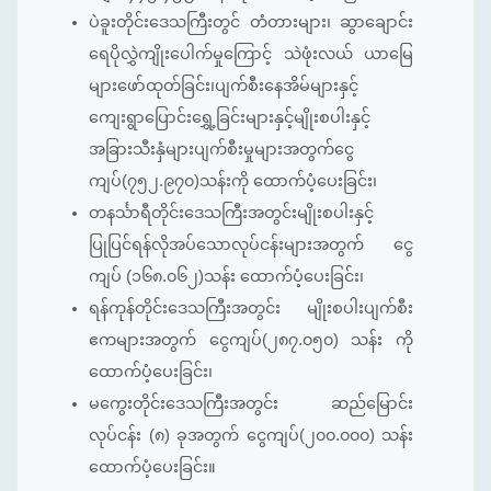
ပဲခူးတိုင်းဒေသကြီးတွင် တံတားများ၊ ဆွာချောင်း
ရေပိုလွှဲကျိုးပေါက်မှုကြောင့် သဲဖုံးလယ် ယာမြေ
များဖော်ထုတ်ခြင်း၊ပျက်စီးနေအိမ်များနှင့်
ကျေးရွာပြောင်းရွှေ့ခြင်းများနှင့်မျိုးစပါးနှင့်
အခြားသီးနှံများပျက်စီးမှုများအတွက်ငွေ
ကျပ်(၇၅၂.၉၇၀)သန်းကို ထောက်ပံ့ပေးခြင်း၊
တနင်္သာရီတိုင်းဒေသကြီးအတွင်းမျိုးစပါးနှင့်
ပြုပြင်ရန်လိုအပ်သောလုပ်ငန်းများအတွက် ငွေ
ကျပ် (၁၆၈.၀၆၂)သန်း ထောက်ပံ့ပေးခြင်း၊
ရန်ကုန်တိုင်းဒေသကြီးအတွင်း မျိုးစပါးပျက်စီး
ဧကများအတွက် ငွေကျပ်(၂၈၇.၀၅၀) သန်း ကို
ထောက်ပံ့ပေးခြင်း၊
မကွေးတိုင်းဒေသကြီးအတွင်း ဆည်မြောင်း
လုပ်ငန်း (၈) ခုအတွက် ငွေကျပ်(၂၀၀.၀၀၀) သန်း
ထောက်ပံ့ပေးခြင်း။