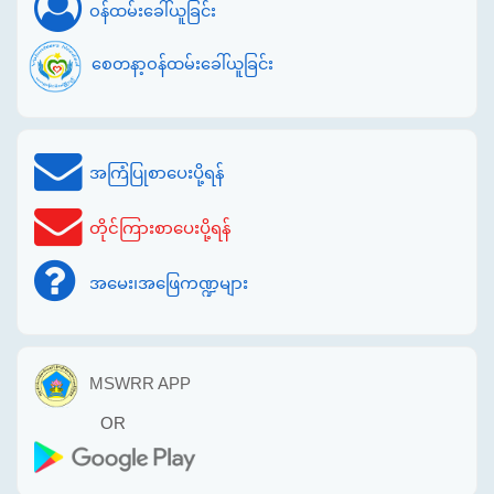
ဝန်ထမ်းခေါ်ယူခြင်း
စေတနာ့ဝန်ထမ်းခေါ်ယူခြင်း
အကြံပြုစာပေးပို့ရန်
တိုင်ကြားစာပေးပို့ရန်
အမေး၊အဖြေကဏ္ဍများ
MSWRR APP
OR