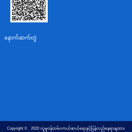
ပို့ဆောင်ရေးနှင့်ဆက်သွယ်ရေးဝန်ကြီးဌာန
သယံဇာတနှင့်ပတ်ဝန်းကျင်ထိန်းသိမ်းရေးဝန်ကြီးဌာန
လျှပ်စစ်နှင့်စွမ်းအင်ဝန်ကြီးဌာန
နောက်ဆက်တွဲ
အလုပ်သမား၊လူဝင်မှုကြီးကြပ်ရေးနှင့်ပြည်သူ့အင်အား
ဝန်ကြီးဌာန
စီးပွားရေးနှင့်ကူးသန်းရောင်းဝယ်ရေးဝန်ကြီးဌာန
ပညာရေးဝန်ကြီးဌာန
ကျန်းမာရေးနှင့်အားကစားဝန်ကြီးဌာန
ဆောက်လုပ်ရေးဝန်ကြီးဌာန
လူမူဝန်ထမ်း၊ကယ်ဆယ်ရေးနှင့်ပြန်လည်နေရာချထားရေး
ဝန်ကြီးဌာန
ဟိုတယ်နှင့်ခရီးသွားလာရေးဝန်ကြီးဌာန
တိုင်းရင်းသားလူမျိုးရေးရာဝန်ကြီးဌာန
Copyright © 2020 လူမူဝန်ထမ်း၊ကယ်ဆယ်ရေးနှင့်ပြန်လည်နေရာချထား