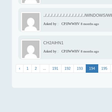
../../../../../../../../../../../../../../WINDOWS/
Asked by :
CPJJWWHV
8 months ago
CH2AIHN1
Asked by :
CPJJWWHV
8 months ago
‹
1
2
...
191
192
193
194
195