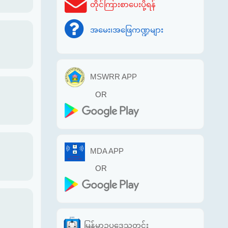
တိုင်ကြားစာပေးပို့ရန်
အမေး၊အဖြေကဏ္ဍများ
MSWRR APP
OR
MDA APP
OR
မြန်မာဥပဒေသတင်း