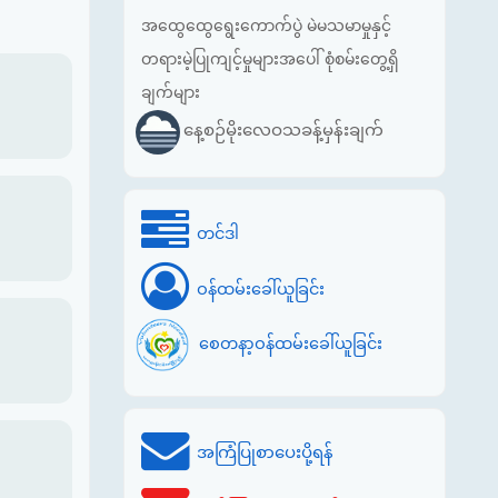
အထွေထွေရွေးကောက်ပွဲ မဲမသမာမှုနှင့်
တရားမဲ့ပြုကျင့်မှုများအပေါ် စုံစမ်းတွေ့ရှိ
ချက်များ
နေ့စဉ်မိုးလေဝသခန့်မှန်းချက်
တင်ဒါ
ဝန်ထမ်းခေါ်ယူခြင်း
စေတနာ့ဝန်ထမ်းခေါ်ယူခြင်း
အကြံပြုစာပေးပို့ရန်