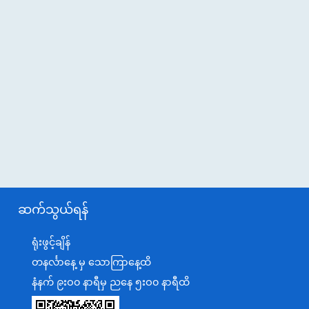
ဆက်သွယ်ရန်
ရုံးဖွင့်ချိန်
တနင်္လာနေ့ မှ သောကြာနေ့ထိ
နံနက် ၉းဝ၀ နာရီမှ ညနေ ၅းဝ၀ နာရီထိ