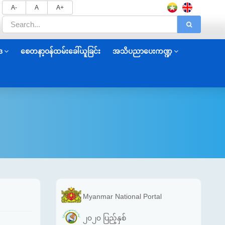
A-
A
A+
ဒ
စေတနာ့ဝန်ထမ်းခေါ်ယူခြင်း
အသိပညာပေးကဏ္ဍ
Myanmar National Portal
၂၀၂၀ ပြည့်နှစ်