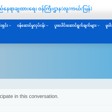
းရှင်း
ဝန်ဆောင်မှုလုပ်ငန်း
ပူးပေါင်းဆောင်ရွက်ချက်များ
မူဝါ
cipate in this conversation.