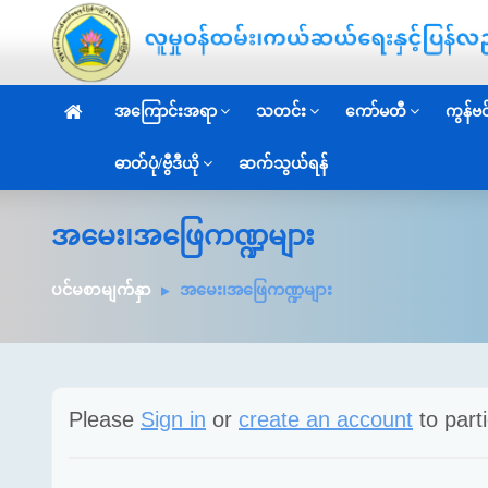
အကြောင်းအရာ
သတင်း
ကော်မတီ
ကွန်ဗင်
ဓာတ်ပုံ/ဗွီဒီယို
ဆက်သွယ်ရန်
အမေး၊အဖြေကဏ္ဍများ
ပင်မစာမျက်နှာ
အမေး၊အဖြေကဏ္ဍများ
Please
Sign in
or
create an account
to parti