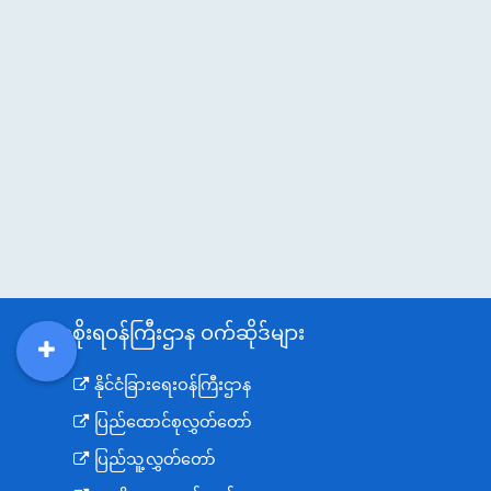
အစိုးရဝန်ကြီးဌာန ဝက်ဆိုဒ်များ
DDM
MOS
DSW
DOR
နိုင်ငံခြားရေးဝန်ကြီးဌာန
ပြည်ထောင်စုလွှတ်တော်
ပြည်သူ့လွှတ်တော်